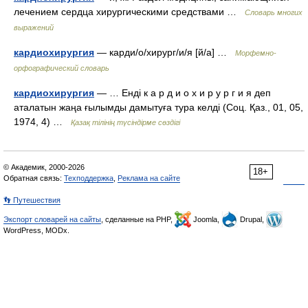
лечением сердца хирургическими средствами …
Словарь многих
выражений
кардиохирургия
— карди/о/хирург/и/я [й/а] …
Морфемно-
орфографический словарь
кардиохирургия
— … Енді к а р д и о х и р у р г и я деп
аталатын жаңа ғылымды дамытуға тура келді (Соц. Қаз., 01, 05,
1974, 4) …
Қазақ тілінің түсіндірме сөздігі
© Академик, 2000-2026
18+
Обратная связь:
Техподдержка
,
Реклама на сайте
👣 Путешествия
Экспорт словарей на сайты
, сделанные на PHP,
Joomla,
Drupal,
WordPress, MODx.