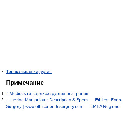
Торакальная хирургия
Примечание
↑
Medicus.ru Кардиохирургия без границ
↑
Uterine Manipulator Description & Specs — Ethicon Endo-
Surgery | www.ethiconendosurgery.com — EMEA Regions