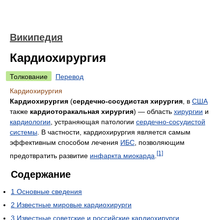
Википедия
Кардиохирургия
Толкование
Перевод
Кардиохирургия
Кардиохирургия
(
сердечно-сосудистая хирургия
, в
США
также
кардиоторакальная хирургия
) — область
хирургии
и
кардиологии
, устраняющая патологии
сердечно-сосудистой
системы
. В частности, кардиохирургия является самым
эффективным способом лечения
ИБС
, позволяющим
[1]
предотвратить развитие
инфаркта миокарда
.
Содержание
1
Основные сведения
2
Известные мировые кардиохирурги
3
Известные советские и российские кардиохирурги