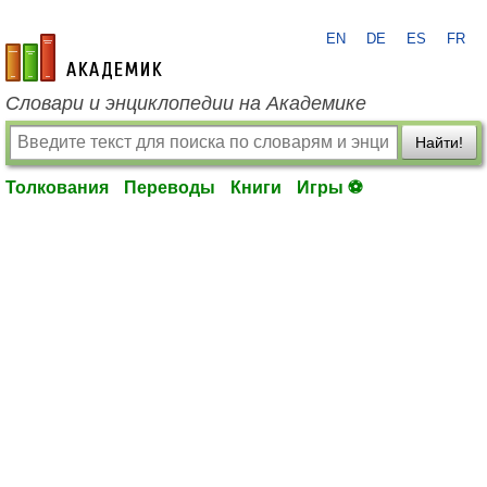
EN
DE
ES
FR
academic.ru
Словари и энциклопедии на Академике
Найти!
Толкования
Переводы
Книги
Игры ⚽