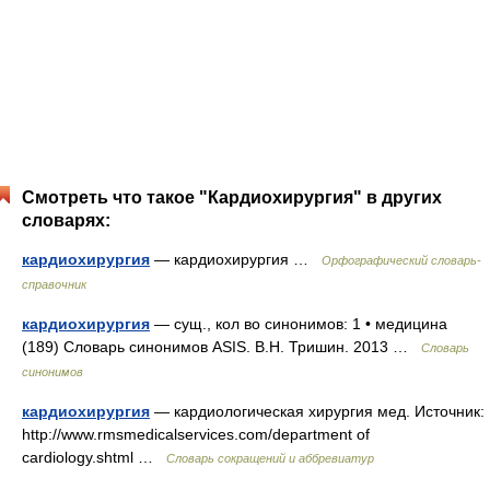
Смотреть что такое "Кардиохирургия" в других
словарях:
кардиохирургия
— кардиохирургия …
Орфографический словарь-
справочник
кардиохирургия
— сущ., кол во синонимов: 1 • медицина
(189) Словарь синонимов ASIS. В.Н. Тришин. 2013 …
Словарь
синонимов
кардиохирургия
— кардиологическая хирургия мед. Источник:
http://www.rmsmedicalservices.com/department of
cardiology.shtml …
Словарь сокращений и аббревиатур