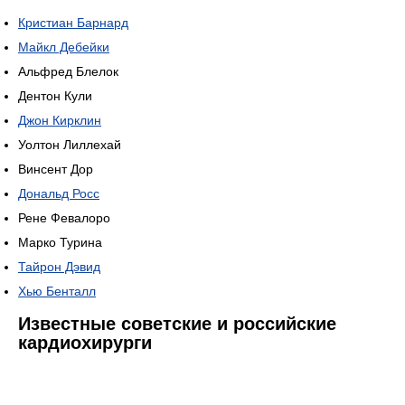
Кристиан Барнард
Майкл Дебейки
Альфред Блелок
Дентон Кули
Джон Кирклин
Уолтон Лиллехай
Винсент Дор
Дональд Росс
Рене Февалоро
Марко Турина
Тайрон Дэвид
Хью Бенталл
Известные советские и российские
кардиохирурги