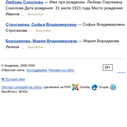
Любовь Соколова
— Имя при рождении: Любовь Сергеевна
Соколова Дата рождения: 31 июля 1921 года Место рождения:
Иванов …
Википедия
Строганова, Софья Владимировна
— Софья Владимировна
Строганова …
Википедия
Бородакова, Мария Владимировна
— Мария Бородакова
Личная …
Википедия
© Академик, 2000-2026
18+
Обратная связь:
Техподдержка
,
Реклама на сайте
👣 Путешествия
Экспорт словарей на сайты
, сделанные на PHP,
Joomla,
Drupal,
WordPress, MODx.