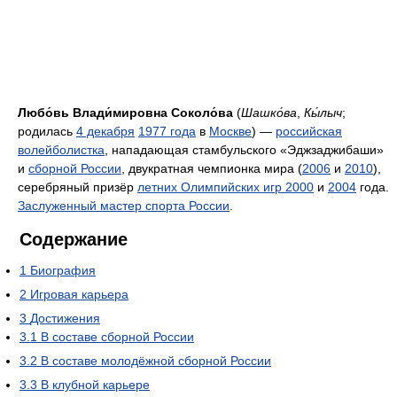
Любо́вь Влади́мировна Соколо́ва
(
Шашко́ва
,
Кы́лыч
;
родилась
4 декабря
1977 года
в
Москве
) —
российская
волейболистка
, нападающая стамбульского «Эджзаджибаши»
и
сборной России
, двукратная чемпионка мира (
2006
и
2010
),
серебряный призёр
летних Олимпийских игр 2000
и
2004
года.
Заслуженный мастер спорта России
.
Содержание
1
Биография
2
Игровая карьера
3
Достижения
3.1
В составе сборной России
3.2
В составе молодёжной сборной России
3.3
В клубной карьере