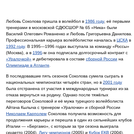
Любовь Соколова пришла в волейбол в
1986 году
, её первыми
тренерами в московской СДЮСШОР № 65 «Ника» были
Василий Олегович Романенко и Любовь Григорьевна Данилова.
Профессиональная карьера волейболистки началась в
ЦСКА
в
1992 году
. В 1995—1996 годах выступала за команду «Россы»
(Москва), а в
1996
-м она подписала долгосрочный контракт с
«Уралочкой»
и дебютировала в составе
сборной России
на
Олимпиаде в Атланте
.
В последовавшие пять сезонов Соколова сумела сыграть в
национальных чемпионатах четырёх стран, но в
2001 году
была отстранена от участия в международных турнирах из-за
отказа вернуться на родину. Однако после тяжёлых
переговоров Соколовой и её мужа турецкого волейболиста
Айтача Кылыча с тренером «Уралочки» и сборной России
Николаем Карполем
Соколова получила возможность для
продолжения карьеры и перешла в один из сильнейших клубов
Италии — «Бергамо», с которым за три сезона выиграла
скудетто (2004),
Лигу чемпионов
(2005) и
Кубок ЕКВ
(2004).