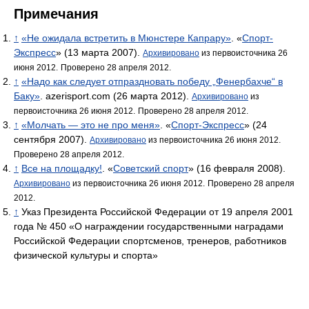
Примечания
↑
«Не ожидала встретить в Мюнстере Капрару»
. «
Спорт-
Экспресс
» (13 марта 2007).
Архивировано
из первоисточника 26
июня 2012.
Проверено 28 апреля 2012.
↑
«Надо как следует отпраздновать победу „Фенербахче“ в
Баку»
. azerisport.com (26 марта 2012).
Архивировано
из
первоисточника 26 июня 2012.
Проверено 28 апреля 2012.
↑
«Молчать — это не про меня»
. «
Спорт-Экспресс
» (24
сентября 2007).
Архивировано
из первоисточника 26 июня 2012.
Проверено 28 апреля 2012.
↑
Все на площадку!
. «
Советский спорт
» (16 февраля 2008).
Архивировано
из первоисточника 26 июня 2012.
Проверено 28 апреля
2012.
↑
Указ Президента Российской Федерации от 19 апреля 2001
года № 450 «О награждении государственными наградами
Российской Федерации спортсменов, тренеров, работников
физической культуры и спорта»