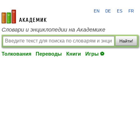
EN
DE
ES
FR
academic.ru
Словари и энциклопедии на Академике
Найти!
Толкования
Переводы
Книги
Игры ⚽