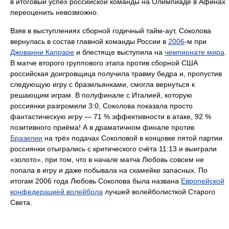
в итоговый успех российской команды на Олимпиаде в Афинах
переоценить невозможно.
Взяв в выступлениях сборной годичный тайм-аут, Соколова
вернулась в состав главной команды России в
2006
-м при
Джованни Капраре
и блестяще выступила на
чемпионате мира
.
В матче второго группового этапа против сборной США
российская доигровщица получила травму бедра и, пропустив
следующую игру с бразильянками, смогла вернуться к
решающим играм. В полуфинале с Италией, которую
россиянки разгромили 3:0, Соколова показала просто
фантастическую игру — 71 % эффективности в атаке, 92 %
позитивного приёма! А в драматичном финале против
Бразилии
на трёх подачах Соколовой в концовке пятой партии
россиянки отыгрались с критического счёта 11:13 и выиграли
«золото», при том, что в начале матча Любовь совсем не
попала в игру и даже побывала на скамейке запасных. По
итогам 2006 года Любовь Соколова была названа
Европейской
конфедерацией волейбола
лучшей волейболисткой Старого
Света.