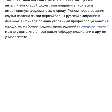
Тимофей Пнин показан с лёгкой иронией как русский
интеллигент старой школы, пытающийся вписаться в
американскую академическую среду. Фоном повествования
служит картина жизни первой волны русской эмиграции в
Америке. В финале романа уволенный профессор уезжает из
города, но из более поздних произведений («
Бледное пламя
»)
можно узнать, что он возглавил кафедру славистики в другом
университете.