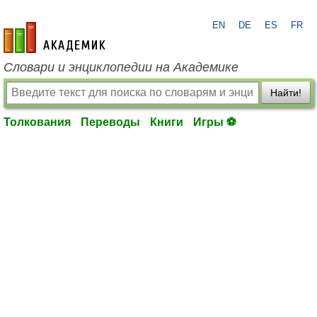
EN
DE
ES
FR
academic.ru
Словари и энциклопедии на Академике
Найти!
Толкования
Переводы
Книги
Игры ⚽