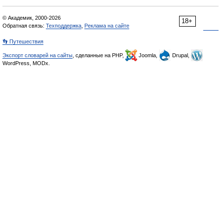
© Академик, 2000-2026
18+
Обратная связь:
Техподдержка
,
Реклама на сайте
👣 Путешествия
Экспорт словарей на сайты
, сделанные на PHP,
Joomla,
Drupal,
WordPress, MODx.