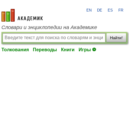
EN
DE
ES
FR
academic.ru
Словари и энциклопедии на Академике
Найти!
Толкования
Переводы
Книги
Игры ⚽