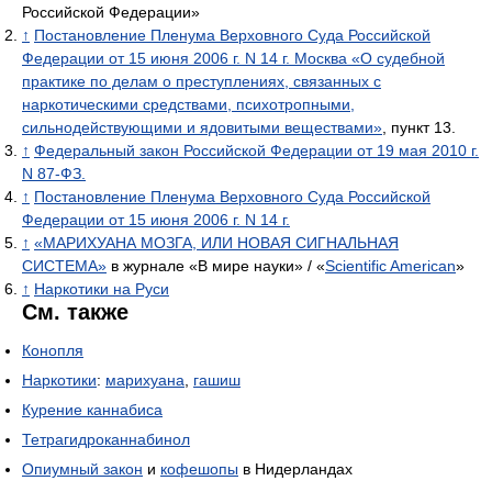
Российской Федерации»
↑
Постановление Пленума Верховного Суда Российской
Федерации от 15 июня 2006 г. N 14 г. Москва «О судебной
практике по делам о преступлениях, связанных с
наркотическими средствами, психотропными,
сильнодействующими и ядовитыми веществами»
, пункт 13.
↑
Федеральный закон Российской Федерации от 19 мая 2010 г.
N 87-ФЗ.
↑
Постановление Пленума Верховного Суда Российской
Федерации от 15 июня 2006 г. N 14 г.
↑
«МАРИХУАНА МОЗГА, ИЛИ НОВАЯ СИГНАЛЬНАЯ
СИСТЕМА»
в журнале «В мире науки» / «
Scientific American
»
↑
Наркотики на Руси
См. также
Конопля
Наркотики
:
марихуана
,
гашиш
Курение каннабиса
Тетрагидроканнабинол
Опиумный закон
и
кофешопы
в Нидерландах