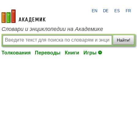
EN
DE
ES
FR
academic.ru
Словари и энциклопедии на Академике
Найти!
Толкования
Переводы
Книги
Игры ⚽