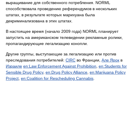
выращивание для собственного потребления. NORML
способствовала проведению референдумов в нескольких
штатах, в результате которых марихуана была
декриминализована в этих штатах.
В настоящее время (начало 2009 года) NORML планирует
запустить на американском телевидении рекламные ролики,
пропагандирующие легализацию конопли.
Другие группы, выступающие за легализацию или против
преследования потребителей:
CIRC
во Франции,
Але Ярок
в
Израиле
en:Law Enforcement Against Prohibition
,
en:Students for
Sensible Drug Policy
,
en:Drug Policy Alliance
,
en:Marijuana Policy
Project
,
en:Coalition for Rescheduling Cannabis
.