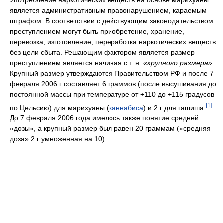
Употребление наркотических веществ на основе марихуаны
является административным правонарушением, караемым
штрафом. В соответствии с действующим законодательством
преступлением могут быть приобретение, хранение,
перевозка, изготовление, переработка наркотических веществ
без цели сбыта. Решающим фактором является размер —
преступлением является начиная с т. н.
«крупного размера»
.
Крупный размер утверждаются Правительством РФ и после 7
февраля 2006 г составляет 6 граммов (после высушивания до
постоянной массы при температуре от +110 до +115 градусов
[1]
по Цельсию) для марихуаны (
каннабиса
) и 2 г для гашиша
.
До 7 февраля 2006 года имелось также понятие средней
«дозы», а крупный размер был равен 20 граммам («средняя
доза» 2 г умноженная на 10).