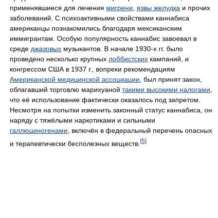
применявшиеся для лечения
мигрени
,
язвы желудка
и прочих
заболеваний. С психоактивными свойствами каннабиса
американцы познакомились благодаря мексиканским
иммигрантам. Особую популярность каннабис завоевал в
среде
джазовых
музыкантов. В начале 1930-х гг. было
проведено несколько крупных
лоббистских
кампаний, и
конгрессом США в 1937 г., вопреки рекомендациям
Американской медицинской ассоциации
, был принят закон,
облагавший торговлю марихуаной
такими высокими налогами
,
что её использование фактически оказалось под запретом.
Несмотря на попытки изменить законный статус каннабиса, он
наряду с тяжёлыми наркотиками и сильными
галлюциногенами
, включён в федеральный перечень опасных
[5]
и терапевтически бесполезных веществ.