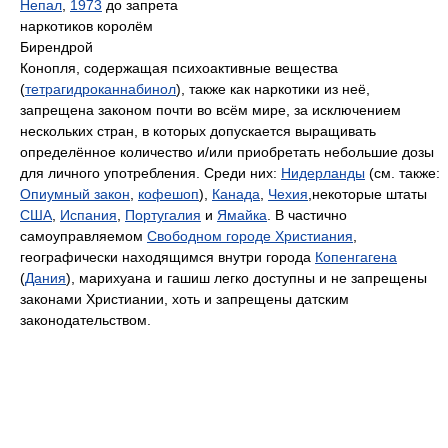
Непал
,
1973
до запрета
наркотиков королём
Бирендрой
Конопля, содержащая психоактивные вещества
(
тетрагидроканнабинол
), также как наркотики из неё,
запрещена законом почти во всём мире, за исключением
нескольких стран, в которых допускается выращивать
определённое количество и/или приобретать небольшие дозы
для личного употребления. Среди них:
Нидерланды
(см. также:
Опиумный закон
,
кофешоп
),
Канада
,
Чехия
,некоторые штаты
США
,
Испания
,
Португалия
и
Ямайка
. В частично
самоуправляемом
Свободном городе Христиания
,
географически находящимся внутри города
Копенгагена
(
Дания
), марихуана и гашиш легко доступны и не запрещены
законами Христиании, хоть и запрещены датским
законодательством.