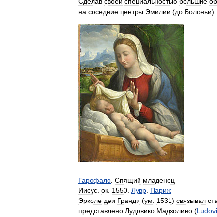
Сделав
своей
специальностью
большие
об
на
соседние
центры
Эмилии
(
до
Болоньи
).
Гарофало
.
Спящий
младенец
Иисус
.
ок
.
1550
.
Лувр
.
Париж
Эрколе
деи
Гранди
(
ум
.
1531
)
связывал
ст
представлено
Лудовико
Мадзолино
(
Ludov