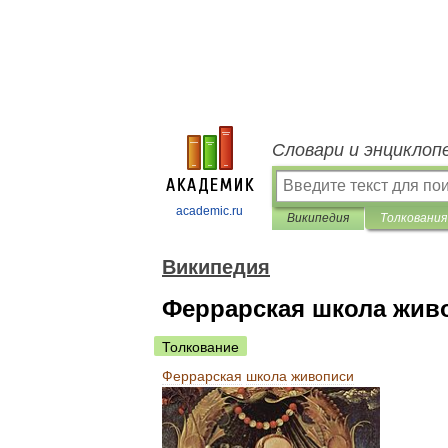
Словари и энциклоп
academic.ru
Википедия
Толкования
Википедия
Феррарская школа жив
Толкование
Феррарская
школа
живописи