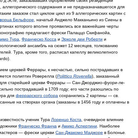
о
д
'
Эсте
,
заказывавших
оформление
своих
резиденций
,
аллегорического
содержания
и
не
предназначавшегося
для
таким
заказом
стал
циклом
цикл
из
9
аллегорических
картин
с
ворца
Бельфоре
,
начатый
Анджело
Макканьино
из
Сиены
в
ртинах
которого
вполне
проявились
все
важнейшие
черты
конографию
предлагают
фрески
Палаццо
Скифанойа
,
зимо
Тура
,
Франческо
Косса
и
Эрколе
деи
Роберти
и
рологический
ансамбль
на
сюжет
12
месяцев
,
толкованию
телей
.
Тура
,
кроме
того
,
расписал
капеллу
великолепного
ardo
).
ием
церквей
Феррары
,
к
несчастью
,
сильно
пострадавших
в
яется
полиптих
Роверелла
(
Polittico
Roverella
),
заказанный
для
старейшей
церкви
Феррары
—
Сан
-
Джорджио
-
фуори
-
ле
-
сильно
пострадавший
в
1709
году
;
его
части
разошлись
по
ура
для
феррарского
собора
сохранились
2
картины
—
св
.
исанные
на
створках
органа
(
заказаны
в
1456
году
и
оплачены
в
известность
ученик
Тура
Лоренцо
Коста
,
очевидное
влияние
удожники
Франческо
Франча
и
Амико
Аспертини
.
Наиболее
мастеров
—
фрески
церкви
Сан
-
Джакомо
Маджоре
в
Болонье
.