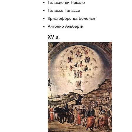
Геласио
ди
Николо
Галассо
Галасси
Кристофоро
да
Болонья
Антонио
Альберти
XV
в
.