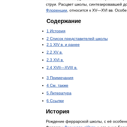
струи
.
Расцвет
школы
,
синтезировавшей
д
Флоренции
,
относится
к
XV
—
XVI
вв
.
Особе
Содержание
1
История
2
Список
представителей
школы
2
.
1
XIV
в
.
и
ранее
2
.
2
XV
в
.
2
.
3
XVI
в
.
2
.
4
XVII
—
XVIII
в
.
3
Примечания
4
См
.
также
5
Литература
6
Ссылки
История
Рождение
феррарской
школы
,
с
её
особен