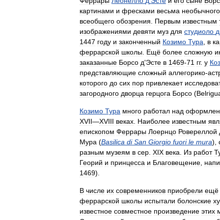
Феррары
Леонелло
д
'
Эсте
и
его
сыне
Борс
картинами
и
фресками
весьма
необычного
всеобщего
обозрения
.
Первым
известным
изображениями
девяти
муз
для
студиоло
д
1447
году
и
законченный
Козимо
Тура
,
в
ка
феррарской
школы
.
Ещё
более
сложную
и
заказанные
Борсо
д
'
Эсте
в
1469
-
71
гг
.
у
Ко
представляющие
сложный
аллегорико
-
аст
которого
до
сих
пор
привлекает
исследова
загородного
дворца
герцога
Борсо
(
Belrigu
Козимо
Тура
много
работал
над
оформлен
XVII
—
XVIII
веках
.
Наиболее
известным
явл
епископом
Феррары
Лоернцо
Ровереллой
Мура
(
Basilica
di
San
Giorgio
fuori
le
mura
),
разным
музеям
в
сер
.
XIX
века
.
Из
работ
Т
Георий
и
принцесса
и
Благовещение
,
нап
1469
).
В
числе
их
современников
приобрели
ещё
феррарской
школы
испытали
болонские
х
известное
совместное
произведение
этих