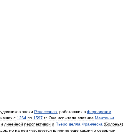
художников
эпохи
Ренессанса
,
работавших
в
феррарском
вивших
с
1264
по
1597
гг
.
Она
испытала
влияние
Мантеньи
и
линейной
перспективой
и
Пьеро
делла
Франческа
(
Болонья
)
асок
,
но
на
ней
чувствуется
влияние
ещё
какой
-
то
северной