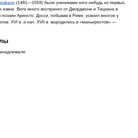
рофало
(
1481
—
1559
)
были
учениками
кого
-
нибудь
из
первых
,
и
извне
.
Вити
много
воспринял
от
Джорджоне
и
Тициана
в
з
поэзии
Ариосто
.
Досси
,
побывав
в
Риме
,
усвоил
многое
у
олов
.
XVI
в
.
и
нач
.
XVII
в
.
выродились
в
«
маньеристов
» —
лы
инадлежали: