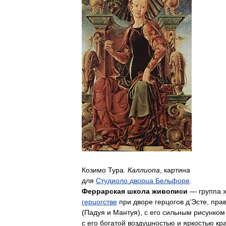
Козимо
Тура
.
Каллиопа
,
картина
для
Студиоло
дворца
Бельфоре
.
Феррарская
школа
живописи
—
группа
герцогстве
при
дворе
герцогов
д
’
Эсте
,
пра
(
Падуя
и
Мантуя
),
с
его
сильным
рисунком
с
его
богатой
воздушностью
и
яркостью
кр