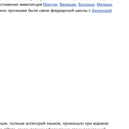
остижения
живописцев
Мантуи
,
Венеции
,
Болоньи
,
Милана
,
нно
прочными
были
связи
феррарской
школы
с
болонской
.
ным
,
полным
аллегорий
языком
,
произошло
при
маркизе