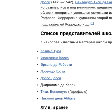
Досси
(
1479
—
1542
),
Бенвенуто
Тиси
да
Га
но
развивались
и
под
влияниями
,
шедшим
области
колорита
и
увлекался
сюжетами
и
Рафаэля
.
Феррарские
художники
второй
п
[
1
]
подражателей
Корреджо
и
др
.
Список
представителей
шко
К
наиболее
известным
мастерам
школы
пр
Козимо
Тура
Франческо
Косса
Эрколе
де
Роберти
Лоренцо
Коста
Доссо
Досси
Джироламо
да
Карпи
Тизи
,
Бенвенуто
(
Гарофало
)
Никколо
дель
Аббате
XIV
в
.
и
ранее