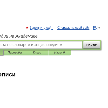
Запомнить сайт
Словарь на свой сайт
RU
едии на Академике
Найти!
Переводы
Книги
Игры ⚽
описи