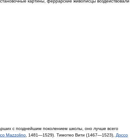
становочные
картины
,
феррарские
живописцы
воздействовали
арших
с
позднейшим
поколением
школы
,
оно
лучше
всего
ico
Mazzolino
,
1481
—
1529
).
Тимотео
Вити
(
1467
—
1523
),
Доссо