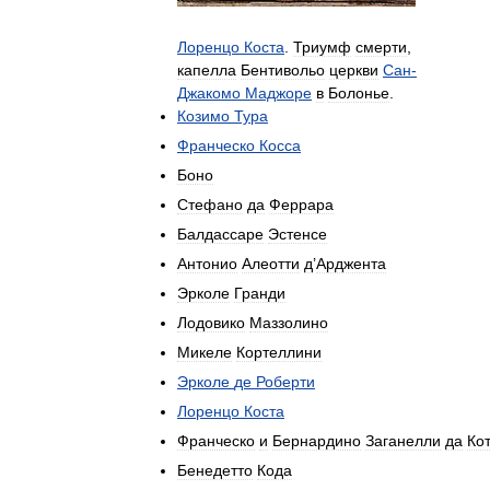
Лоренцо
Коста
.
Триумф
смерти
,
капелла
Бентивольо
церкви
Сан
-
Джакомо
Маджоре
в
Болонье
.
Козимо
Тура
Франческо
Косса
Боно
Стефано
да
Феррара
Балдассаре
Эстенсе
Антонио
Алеотти
д
’
Арджента
Эрколе
Гранди
Лодовико
Маззолино
Микеле
Кортеллини
Эрколе
де
Роберти
Лоренцо
Коста
Франческо
и
Бернардино
Заганелли
да
Ко
Бенедетто
Кода