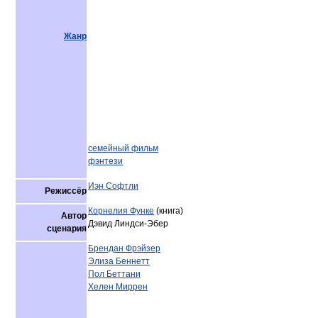
Жанр
семейный фильм
фэнтези
Иэн Софтли
Режиссёр
Корнелия Функе
(книга)
Автор
Дэвид Линдси-Эбер
сценария
Брендан Фрэйзер
Элиза Беннетт
Пол Беттани
Хелен Миррен