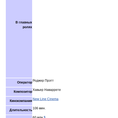
В главных
ролях
Роджер Прэтт
Оператор
Хавьер Наваррете
Композитор
New Line Cinema
Кинокомпания
106 мин.
Длительность
60 млн
$