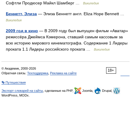
Софтли Продюсер Майкл Шамберг …
Википедия
Беннетт, Элиза
— Элиза Беннетт англ. Eliza Hope Bennett …
Википедия
2009 год в кино
— В 2009 году был выпущен фильм «Аватар»
режиссёра Джеймса Кэмерона, ставший самым кассовым за
всю историю мирового кинематографа. Содержание 1 Лидеры
проката 1.1 Лидеры российского проката …
Википедия
© Академик, 2000-2026
18+
Обратная связь:
Техподдержка
,
Реклама на сайте
👣 Путешествия
Экспорт словарей на сайты
, сделанные на PHP,
Joomla,
Drupal,
WordPress, MODx.