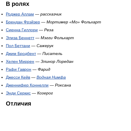
В ролях
Роджер Аллам
—
рассказчик
Брендан Фрэйзер
—
Мортимер «Мо» Фольхарт
Сиенна Гиллори
—
Реза
Элиза Беннетт
—
Мэгги Фольхарт
Пол Беттани
—
Сажерук
Джим Бродбент
—
Писатель
Хелен Миррен
—
Элинор Лоредан
Рафи Гаврон
—
Фарид
Джесси Кейв
—
Водная Нимфа
Дженнифер Коннелли
—
Роксана
Энди Серкис
—
Козерог
Отличия