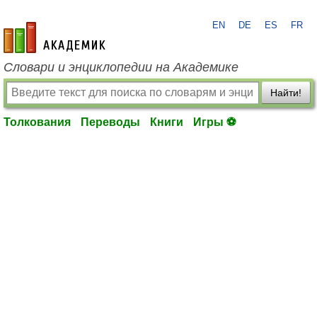
EN
DE
ES
FR
academic.ru
Словари и энциклопедии на Академике
Найти!
Толкования
Переводы
Книги
Игры ⚽