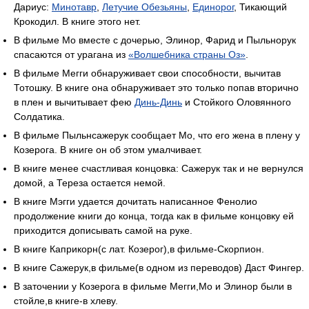
Дариус:
Минотавр
,
Летучие Обезьяны
,
Единорог
, Тикающий
Крокодил. В книге этого нет.
В фильме Мо вместе с дочерью, Элинор, Фарид и Пыльнорук
спасаются от урагана из
«Волшебника страны Оз»
.
В фильме Мегги обнаруживает свои способности, вычитав
Тотошку. В книге она обнаруживает это только попав вторично
в плен и вычитывает фею
Динь-Динь
и Стойкого Оловянного
Солдатика.
В фильме Пыльнсажерук сообщает Мо, что его жена в плену у
Козерога. В книге он об этом умалчивает.
В книге менее счастливая концовка: Сажерук так и не вернулся
домой, а Тереза остается немой.
В книге Мэгги удается дочитать написанное Фенолио
продолжение книги до конца, тогда как в фильме концовку ей
приходится дописывать самой на руке.
В книге Каприкорн(с лат. Козерог),в фильме-Скорпион.
В книге Сажерук,в фильме(в одном из переводов) Даст Фингер.
В заточении у Козерога в фильме Мегги,Мо и Элинор были в
стойле,в книге-в хлеву.