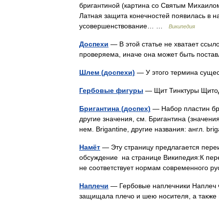
бригантиной (картина со Святым Михаилом
Латная защита конечностей появилась в на
усовершенствование… …
Википедия
Доспехи
— В этой статье не хватает ссы
проверяема, иначе она может быть поста
Шлем (доспехи)
— У этого термина суще
Гербовые фигуры
— Щит Тинктуры Щито
Бригантина (доспех)
— Набор пластин бри
другие значения, см. Бригантина (значения
нем. Brigantine, другие названия: англ. br
Намёт
— Эту страницу предлагается переи
обсуждение на странице Википедия:К пер
не соответствует нормам современного р
Наплечи
— Гербовые наплечники Наплеч ч
защищала плечо и шею носителя, а такж