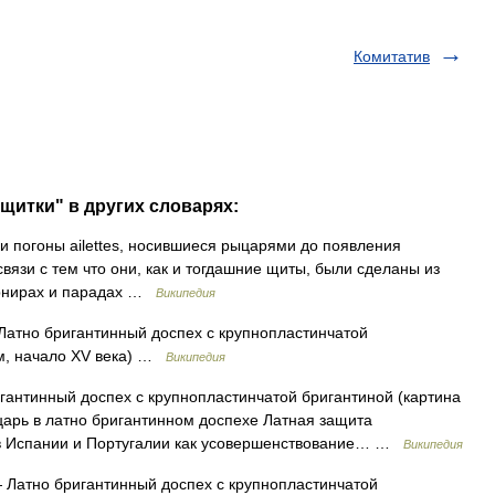
Комитатив
щитки" в других словарях:
 погоны ailettes, носившиеся рыцарями до появления
вязи с тем что они, как и тогдашние щиты, были сделаны из
турнирах и парадах …
Википедия
атно бригантинный доспех с крупнопластинчатой
м, начало XV века) …
Википедия
антинный доспех с крупнопластинчатой бригантиной (картина
арь в латно бригантинном доспехе Латная защита
а в Испании и Португалии как усовершенствование… …
Википедия
Латно бригантинный доспех с крупнопластинчатой