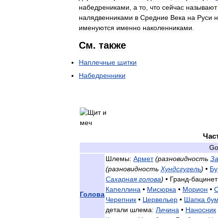
набедрениками
,
а
то
,
что
сейчас
называют
налядвенниками
в
Средние
Века
на
Руси
н
именуются
именно
наколенниками
.
См
.
также
Наплечные
щитки
Набедренники
Час
Go
Шлемы:
Армет
(
разновидность
З
(
разновидность
Хундсгугель
)
•
Бу
Сахарная
голова
)
•
Гранд
-
бацинет
Капеллина
•
Мисюрка
•
Морион
•
Голова
Черепник
•
Цервельер
•
Шапка
бу
детали
шлема:
Личина
•
Наносник