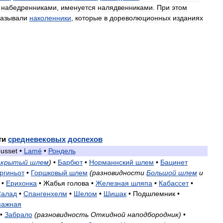
набедренниками
,
именуется
налядвенниками
.
При
этом
азывали
наколенники
,
которые
в
дореволюционных
изданиях
ти
средневековых
доспехов
usset
•
Lamé
•
Рондель
акрытый
шлем
)
•
Барбют
•
Норманнский
шлем
•
Бацинет
ргиньот
•
Горшковый
шлем
(
разновидности
Большой
шлем
и
•
Ерихонка
•
Жабья
голова
•
Железная
шляпа
•
Кабассет
•
Салад
•
Спангенхелм
•
Шелом
•
Шишак
•
Подшлемник
•
мажная
•
Забрало
(
разновидность
Откидной
наподбородник
)
•