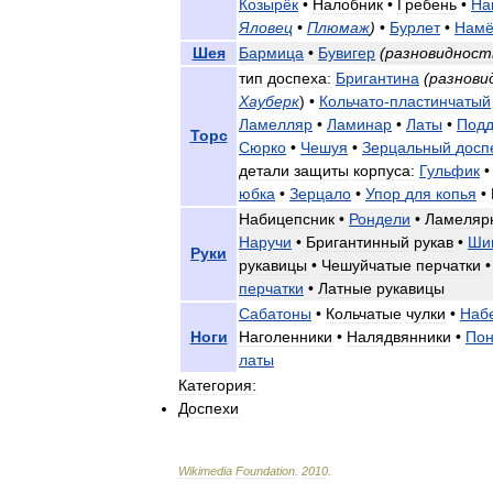
Козырёк
•
Налобник
•
Гребень
•
На
Яловец
•
Плюмаж
)
•
Бурлет
•
Намё
Шея
Бармица
•
Бувигер
(
разновидност
тип
доспеха:
Бригантина
(
разнови
Хауберк
) •
Кольчато
-
пластинчатый
Ламелляр
•
Ламинар
•
Латы
•
Подд
Торс
Сюрко
•
Чешуя
•
Зерцальный
досп
детали
защиты
корпуса:
Гульфик
юбка
•
Зерцало
•
Упор
для
копья
•
Набицепсник
•
Рондели
•
Ламеляр
Наручи
•
Бригантинный
рукав
•
Ши
Руки
рукавицы
•
Чешуйчатые
перчатки
перчатки
•
Латные
рукавицы
Сабатоны
•
Кольчатые
чулки
•
Наб
Ноги
Наголенники
•
Налядвянники
•
По
латы
Категория:
Доспехи
Wikimedia
Foundation
.
2010
.