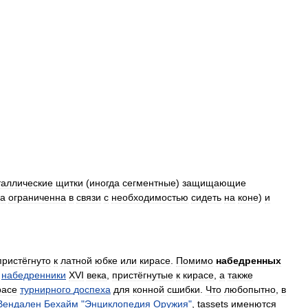
таллические
щитки
(
иногда
сегментные
)
защищающие
а
ограниченна
в
связи
с
необходимостью
сидеть
на
коне
)
и
пристёгнуто
к
латной
юбке
или
кирасе
.
Помимо
набедренных
набедренники
XVI
века
,
пристёгнутые
к
кирасе
,
а
также
расе
турнирного
доспеха
для
конной
сшибки
.
Что
любопытно
,
в
Вендален
Бехайм
"
Энциклопедия
Оружия
"
,
tassets
именются