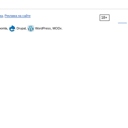
ка
,
Реклама на сайте
18+
omla,
Drupal,
WordPress, MODx.