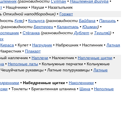
шлемник
(
разновидности
Султан
•
Нашлемная
фигура
•
т
•
Нащёчники
•
Науши
•
Назатыльник
ь
Откидной
наподбородник
)
•
Горжет
дность
Куяк
)
•
Кольчуга
(
разновидности
Байдана
•
Панцирь
•
(
разновидности
Бехтерец
•
Калантарь
•
Юшман
)
•
оспешник
•
Стёганка
(
разновидности
Дублет
и
Тегиляй
)
•
ех
•
Кираса
•
Кулет
•
Нагрудник
•
Набрюшник
•
Наспинник
•
Латная
Накрестник
•
Плакарт
ный
наплечник
•
Наплечи
•
Налокотник
•
Наплечные
щитки
•
на
•
Неполные
латы
•
Кольчужные
перчатки
•
Кольчужные
•
Чешуйчатые
рукавицы
•
Латные
полурукавицы
•
Латные
едренники
•
Набедренные
щитки
•
Наколенники
•
ножи
•
Тонлеты
•
Бригантинная
штанина
•
Шина
•
Неполные