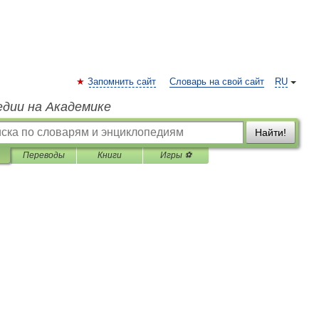
Запомнить сайт
Словарь на свой сайт
RU
едии на Академике
Найти!
Переводы
Книги
Игры ⚽