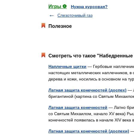
Игры ⚽
Нужна курсовая?
Слезоточивый газ
Полезное
Смотреть что такое "Набедренные 
Наплечные щитки
— Гербовые наплечники
настоящих металлических наплечников, в с
дерева и кожи, носились в основном на 
Латная защита конечностей (доспех)
— Л
бригантиной (картина со Святым Михаило
Латная защита конечностей
— Латно бриг
со Святым Михаилом, начало XV века) Рыц
конечностей появилась в начале XIV век
Латная защита конечностей (доспехи)
— 