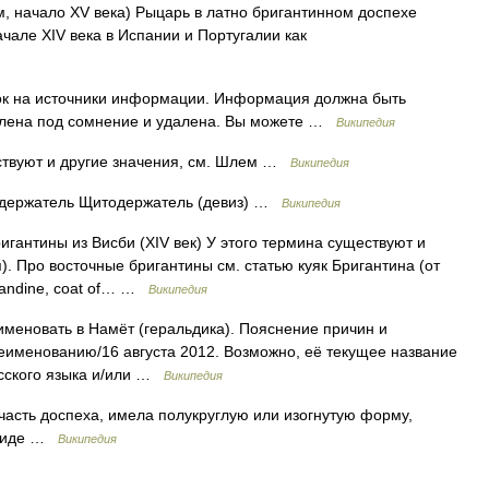
, начало XV века) Рыцарь в латно бригантинном доспехе
чале XIV века в Испании и Португалии как
лок на источники информации. Информация должна быть
влена под сомнение и удалена. Вы можете …
Википедия
ствуют и другие значения, см. Шлем …
Википедия
держатель Щитодержатель (девиз) …
Википедия
гантины из Висби (XIV век) У этого термина существуют и
). Про восточные бригантины см. статью куяк Бригантина (от
igandine, coat of… …
Википедия
меновать в Намёт (геральдика). Пояснение причин и
еименованию/16 августа 2012. Возможно, её текущее название
усского языка и/или …
Википедия
асть доспеха, имела полукруглую или изогнутую форму,
е иде …
Википедия