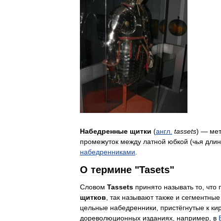
Набедренные
щитки
(
англ
.
tassets
) —
ме
промежуток
между
латной
юбкой
(
чья
длин
набедренниками
.
О
термине
"
Tasets
"
Словом
Tassets
принято
называть
то
,
что
щитков
,
так
называют
также
и
сегментные
цельные
набедренники
,
пристёгнутые
к
ки
дореволюционных
изданиях
,
например
,
в