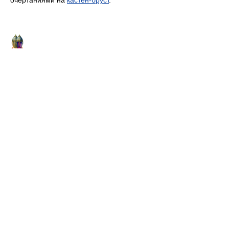
очертаниями на
кастен-бруст
.