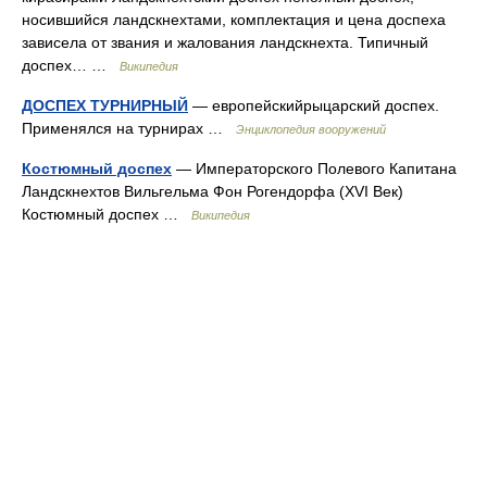
носившийся ландскнехтами, комплектация и цена доспеха
зависела от звания и жалования ландскнехта. Типичный
доспех… …
Википедия
ДОСПЕХ ТУРНИРНЫЙ
— европейскийрыцарский доспех.
Применялся на турнирах …
Энциклопедия вооружений
Костюмный доспех
— Императорского Полевого Капитана
Ландскнехтов Вильгельма Фон Рогендорфа (XVI Век)
Костюмный доспех …
Википедия