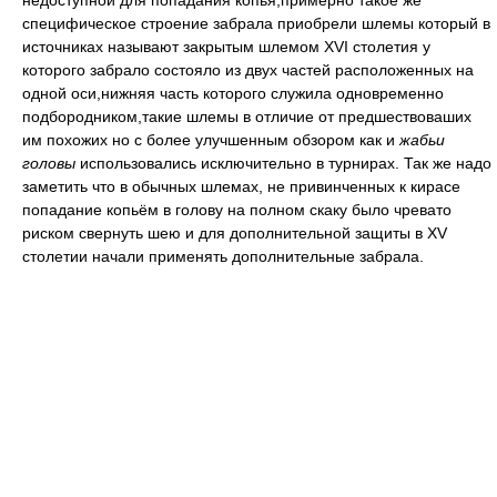
недоступной для попадания копья,примерно такое же
специфическое строение забрала приобрели шлемы который в
источниках называют закрытым шлемом XVI столетия у
которого забрало состояло из двух частей расположенных на
одной оси,нижняя часть которого служила одновременно
подбородником,такие шлемы в отличие от предшествоваших
им похожих но с более улучшенным обзором как и
жабьи
головы
использовались исключительно в турнирах. Так же надо
заметить что в обычных шлемах, не привинченных к кирасе
попадание копьём в голову на полном скаку было чревато
риском свернуть шею и для дополнительной защиты в XV
столетии начали применять дополнительные забрала.