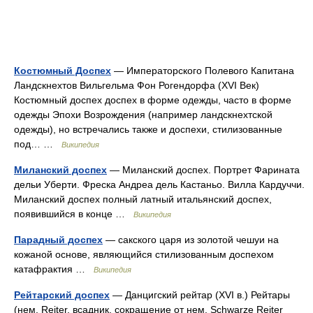
Костюмный Доспех
— Императорского Полевого Капитана
Ландскнехтов Вильгельма Фон Рогендорфа (XVI Век)
Костюмный доспех доспех в форме одежды, часто в форме
одежды Эпохи Возрождения (например ландскнехтской
одежды), но встречались также и доспехи, стилизованные
под… …
Википедия
Миланский доспех
— Миланский доспех. Портрет Фарината
дельи Уберти. Фреска Андреа дель Кастаньо. Вилла Кардуччи.
Миланский доспех полный латный итальянский доспех,
появившийся в конце …
Википедия
Парадный доспех
— сакского царя из золотой чешуи на
кожаной основе, являющийся стилизованным доспехом
катафрактия …
Википедия
Рейтарский доспех
— Данцигский рейтар (XVI в.) Рейтары
(нем. Reiter, всадник, сокращение от нем. Schwarze Reiter