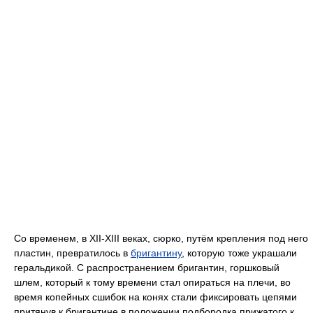
Со временем, в XII-XIII веках, сюрко, путём крепления под него
пластин, превратилось в
бригантину
, которую тоже украшали
геральдикой. С распространением бригантин, горшковый
шлем, который к тому времени стал опираться на плечи, во
время копейных сшибок на конях стали фиксировать цепями
притянув к бригантине в положении подбородка прижатого к