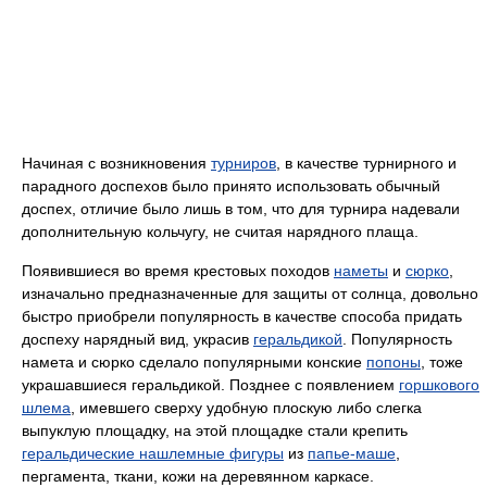
Начиная с возникновения
турниров
, в качестве турнирного и
парадного доспехов было принято использовать обычный
доспех, отличие было лишь в том, что для турнира надевали
дополнительную кольчугу, не считая нарядного плаща.
Появившиеся во время крестовых походов
наметы
и
сюрко
,
изначально предназначенные для защиты от солнца, довольно
быстро приобрели популярность в качестве способа придать
доспеху нарядный вид, украсив
геральдикой
. Популярность
намета и сюрко сделало популярными конские
попоны
, тоже
украшавшиеся геральдикой. Позднее с появлением
горшкового
шлема
, имевшего сверху удобную плоскую либо слегка
выпуклую площадку, на этой площадке стали крепить
геральдические нашлемные фигуры
из
папье-маше
,
пергамента, ткани, кожи на деревянном каркасе.