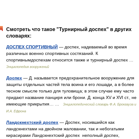
Смотреть что такое "Турнирный доспех" в других
словарях:
ДОСПЕХ СПОРТИВНЫЙ
— доспех, надеваемый во время
различных военно спортивных состязаний. К
спортивнымдоспехам относится также и турнирный доспех …
Энциклопедия вооружений
Доспех
— Д. называется предохранительное вооружение для
защиты отдельных частей тела воина и его лошади, а в более
тесном смысле только для туловища; в этом случае ему часто
придают название панциря или брони. Д. конца XV и XVI ст., не
имеющие прикрытия… …
Энциклопедический словарь Ф.А. Брокгауза и
И.А. Ефрона
Ландскнехтский доспех
— Доспех, носившийся как
ландскнехтами на двойном жаловании, так и небогатыми
кирасирами Ландскнехтский доспех неполный доспех,