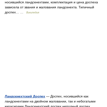
носившийся ландскнехтами, комплектация и цена доспеха
зависела от звания и жалования ландскнехта. Типичный
доспех… …
Википедия
Ландскнехтский Доспех
— Доспех, носившийся как
ландскнехтами на двойном жаловании, так и небогатыми
кирасирами Ландскнехтский доспех неполный доспех,