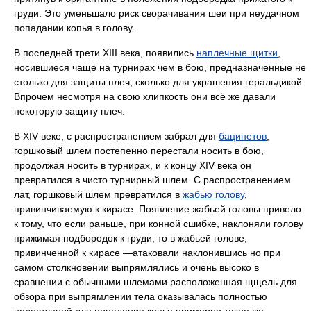
груди. Это уменьшало риск сворачивания шеи при неудачном
попадании копья в голову.
В последней трети XIII века, появились
наплечные щитки
,
носившиеся чаще на турнирах чем в бою, предназначенные не
столько для защиты плеч, сколько для украшения геральдикой.
Впрочем несмотря на свою хлипкость они всё же давали
некоторую защиту плеч.
В XIV веке, с распространением забрал для
бацинетов
,
горшковый шлем постепенно перестали носить в бою,
продолжая носить в турнирах, и к концу XIV века он
превратился в чисто турнирный шлем. С распространением
лат, горшковый шлем превратился в
жабью голову
,
привинчиваемую к кирасе. Появление жабьей головы привело
к тому, что если раньше, при конной сшибке, наклоняли голову
прижимая подбородок к груди, то в жабьей голове,
привинченной к кирасе —атаковали наклонившись но при
самом столкновении выпрямлялись и очень высоко в
сравнении с обычными шлемами расположенная щщель для
обзора при выпрямлении тела оказывалась полностью