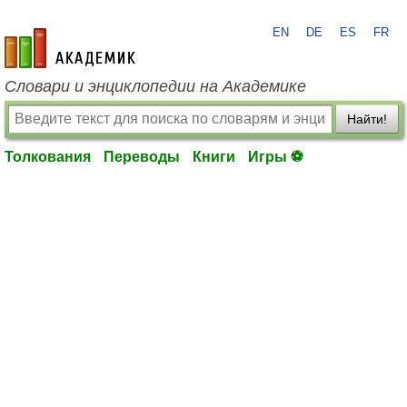
EN
DE
ES
FR
academic.ru
Словари и энциклопедии на Академике
Найти!
Толкования
Переводы
Книги
Игры ⚽