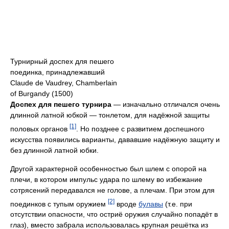
Турнирный доспех для пешего
поединка, принадлежавший
Claude de Vaudrey, Chamberlain
of Burgandy (1500)
Доспех для пешего турнира
— изначально отличался очень
длинной латной юбкой — тонлетом, для надёжной защиты
[1]
половых органов
. Но позднее с развитием доспешного
искусства появились варианты, дававшие надёжную защиту и
без длинной латной юбки.
Другой характерной особенностью был шлем с опорой на
плечи, в котором импульс удара по шлему во избежание
сотрясений передавался не голове, а плечам. При этом для
[2]
поединков с тупым оружием
вроде
булавы
(т.е. при
отсутствии опасности, что остриё оружия случайно попадёт в
глаз), вместо забрала использовалась крупная решётка из