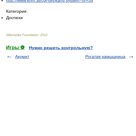
http://www.khm.at/cgi-bin/karl5.system?nr=35
Категория:
Доспехи
Wikimedia Foundation
.
2010
.
Игры ⚽
Нужно решить контрольную?
Акумит
Рогатая камышница