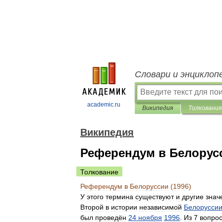
Словари и энциклоп
academic.ru
Википедия
Толкования
Википедия
Референдум в Белорусс
Толкование
Референдум
в
Белоруссии
(
1996
)
У
этого
термина
существуют
и
другие
знач
Второй
в
истории
независимой
Белорусси
был
проведён
24
ноября
1996
.
Из
7
вопро