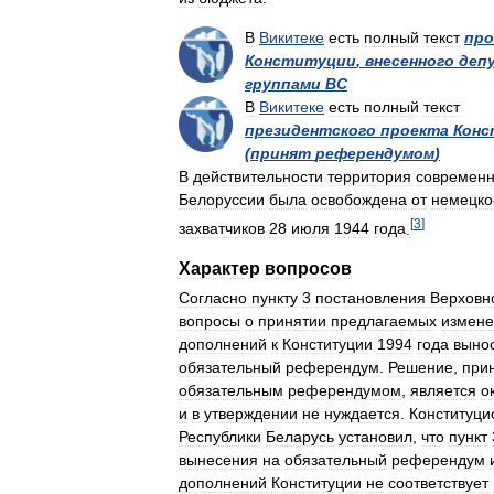
В
Викитеке
есть
полный
текст
про
Конституции
,
внесенного
деп
группами
ВС
В
Викитеке
есть
полный
текст
президентского
проекта
Конс
(
принят
референдумом
)
В
действительности
территория
современ
Белоруссии
была
освобождена
от
немецко
[
3
]
захватчиков
28
июля
1944
года
.
Характер
вопросов
Согласно
пункту
3
постановления
Верховн
вопросы
о
принятии
предлагаемых
измене
дополнений
к
Конституции
1994
года
выно
обязательный
референдум
.
Решение
,
при
обязательным
референдумом
,
является
о
и
в
утверждении
не
нуждается
.
Конституц
Республики
Беларусь
установил
,
что
пункт
вынесения
на
обязательный
референдум
дополнений
Конституции
не
соответствует