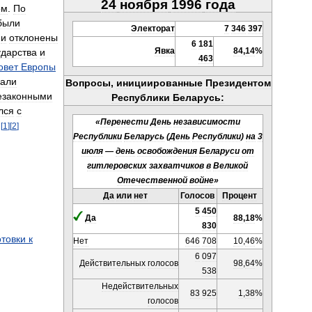
24
ноября
1996
года
ом
.
По
были
Электорат
7
346
397
и
отклонены
6
181
Явка
84
,
14
%
ударства
и
463
овет
Европы
нали
Вопросы
,
инициированные
Президентом
езаконными
Республики
Беларусь:
лся
с
«
Перенести
День
независимости
[
1
]
[
2
]
.
Республики
Беларусь
(
День
Республики
)
на
3
июля
—
день
освобождения
Беларуси
от
гитлеровских
захватчиков
в
Великой
Отечественной
войне
»
Да
или
нет
Голосов
Процент
5
450
Да
88
,
18
%
830
отовки
к
Нет
646
708
10
,
46
%
6
097
Действительных
голосов
98
,
64
%
538
Недействительных
83
925
1
,
38
%
голосов