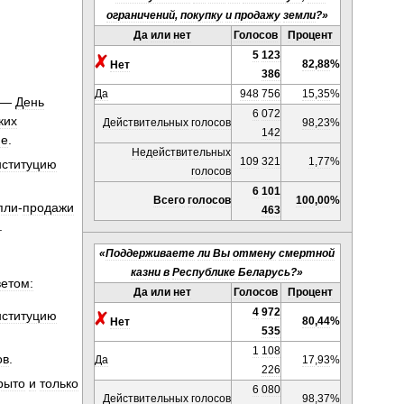
ограничений
,
покупку
и
продажу
земли
?»
Да
или
нет
Голосов
Процент
5
123
82
,
88
%
Нет
386
Да
948
756
15
,
35
%
—
День
6
072
ких
Действительных
голосов
98
,
23
%
142
не
.
Недействительных
109
321
1
,
77
%
нституцию
голосов
6
101
Всего
голосов
100
,
00
%
пли
-
продажи
463
.
«
Поддерживаете
ли
Вы
отмену
смертной
казни
в
Республике
Беларусь
?»
етом:
Да
или
нет
Голосов
Процент
4
972
нституцию
80
,
44
%
Нет
535
1
108
ов
.
Да
17
,
93
%
226
рыто
и
только
6
080
Действительных
голосов
98
,
37
%