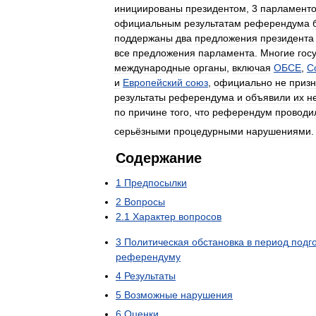
инициированы
президентом
,
3
парламент
официальным
результатам
референдума
поддержаны
два
предложения
президента
все
предложения
парламента
.
Многие
гос
международные
органы
,
включая
ОБСЕ
,
С
и
Европейский
союз
,
официально
не
приз
результаты
референдума
и
объявили
их
н
по
причине
того
,
что
референдум
проводи
серьёзными
процедурными
нарушениями
Содержание
1
Предпосылки
2
Вопросы
2
.
1
Характер
вопросов
3
Политическая
обстановка
в
период
подг
референдуму
4
Результаты
5
Возможные
нарушения
6
Оценки