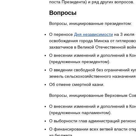
поста
Президента
)
и
ряд
других
вопросов
.
Вопросы
Вопросы
,
инициированные
президентом:
О
переносе
Дня
независимости
на
3
июля
освобождения
города
Минска
от
гитлеровс
захватчиков
в
Великой
Отечественной
вой
О
внесении
изменений
и
дополнений
в
Ко
(
предложенных
президентом
).
О
введении
свободной
без
ограничений
ку
земель
сельскохозяйственного
назначения
Об
отмене
смертной
казни
.
Вопросы
,
инициированные
Верховным
Сов
О
внесении
изменений
и
дополнений
в
Ко
(
предложенных
парламентом
).
О
выборности
глав
администраций
регион
О
финансировании
всех
ветвей
власти
отк
из
бюджета
.