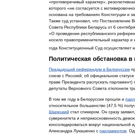
«
противоречивый
характер
»,
резолютивна
которого
«
не
согласуется
с
мотивировочно
основана
на
требованиях
Конституции
и
з
Также
суд
установил
,
что
Постановление
В
Совета
Республики
Беларусь
от
6
сентябр
«
О
проведении
республиканского
рефере
носило
правоприменительный
характер
и
года
Конституционный
Суд
осуществляет
к
Политическая
обстановка
в
Предыдущий
референдум
в
Белоруссии
п
союзе
с
Россией
,
об
официальном
статусе
праве
Президента
распускать
парламент
)
депутаты
Верховного
Совета
отклонили
тр
В
том
же
году
в
Белоруссии
прошли
и
парл
относительное
большинство
(
47
,
5
%)
полу
Шарецкий
стал
спикером
.
Он
сразу
заявил
суверенитета
и
неприкосновенность
демок
консолидироваться
вокруг
национальной
и
Александра
Лукашенко
с
парламентом
.
Од