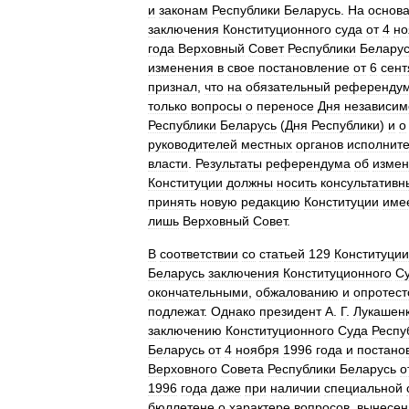
и
законам
Республики
Беларусь
.
На
основ
заключения
Конституционного
суда
от
4
но
года
Верховный
Совет
Республики
Белару
изменения
в
свое
постановление
от
6
сент
признал
,
что
на
обязательный
референду
только
вопросы
о
переносе
Дня
независим
Республики
Беларусь
(
Дня
Республики
)
и
о
руководителей
местных
органов
исполнит
власти
.
Результаты
референдума
об
измен
Конституции
должны
носить
консультативн
принять
новую
редакцию
Конституции
име
лишь
Верховный
Совет
.
В
соответствии
со
статьей
129
Конституции
Беларусь
заключения
Конституционного
С
окончательными
,
обжалованию
и
опротес
подлежат
.
Однако
президент
А
.
Г
.
Лукашен
заключению
Конституционного
Суда
Респу
Беларусь
от
4
ноября
1996
года
и
постано
Верховного
Совета
Республики
Беларусь
о
1996
года
даже
при
наличии
специальной
бюллетене
о
характере
вопросов
,
вынесен