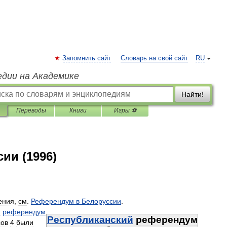
Запомнить сайт
Словарь на свой сайт
RU
едии на Академике
Найти!
Переводы
Книги
Игры ⚽
ии (1996)
ения
,
см
.
Референдум
в
Белоруссии
.
и
референдум
Республиканский
референдум
сов
4
были