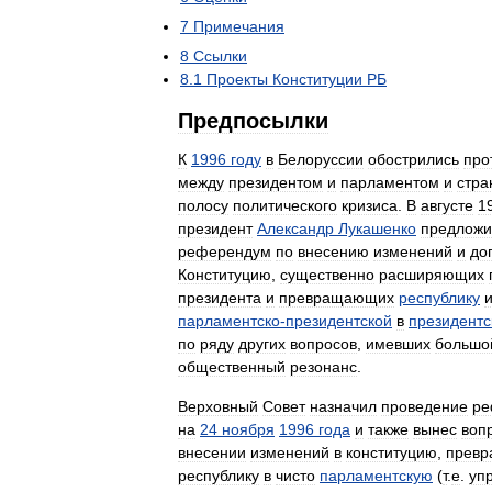
7
Примечания
8
Ссылки
8
.
1
Проекты
Конституции
РБ
Предпосылки
К
1996
году
в
Белоруссии
обострились
про
между
президентом
и
парламентом
и
стра
полосу
политического
кризиса
.
В
августе
1
президент
Александр
Лукашенко
предложи
референдум
по
внесению
изменений
и
до
Конституцию
,
существенно
расширяющих
президента
и
превращающих
республику
и
парламентско
-
президентской
в
президент
по
ряду
других
вопросов
,
имевших
большо
общественный
резонанс
.
Верховный
Совет
назначил
проведение
ре
на
24
ноября
1996
года
и
также
вынес
воп
внесении
изменений
в
конституцию
,
прев
республику
в
чисто
парламентскую
(
т
.
е
.
уп