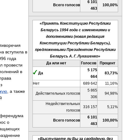
6
101
Всего
голосов
100
,
00
%
463
«
Принять
Конституцию
Республики
Беларусь
1994
года
с
изменениями
и
дополнениями
(
новая
редакция
Конституции
Республики
Беларусь
),
тиворечия
предложенными
Президентом
Республики
на
вступила
в
Беларусь
А
.
Г
.
Лукашенко
»
996
года
Да
или
нет
Голосов
Процент
л
провести
5
175
полнений
в
Да
83
,
73
%
664
права
Нет
689
642
11
,
16
%
з
5
865
скую
,
а
также
Действительных
голосов
94
,
98
%
306
й
Недействительных
316
157
5
,
11
%
голосов
ферендума
6
101
Всего
голосов
100
,
00
%
рос
о
463
ращающих
разднение
«
Выступаете
ли
Вы
за
свободную
,
без