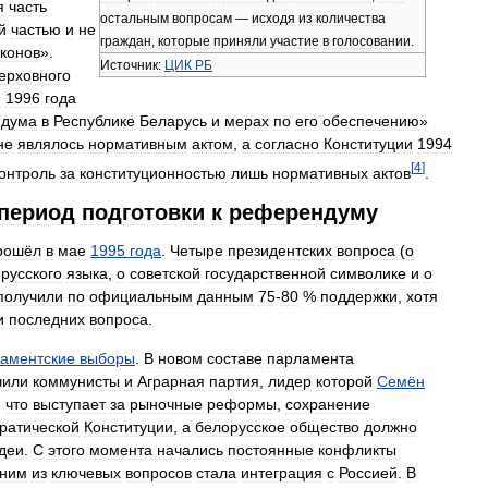
я
часть
остальным
вопросам
—
исходя
из
количества
й
частью
и
не
граждан
,
которые
приняли
участие
в
голосовании
.
аконов
».
Источник:
ЦИК
РБ
ерховного
я
1996
года
ндума
в
Республике
Беларусь
и
мерах
по
его
обеспечению
»
не
являлось
нормативным
актом
,
а
согласно
Конституции
1994
[
4
]
онтроль
за
конституционностью
лишь
нормативных
актов
.
период
подготовки
к
референдуму
рошёл
в
мае
1995
года
.
Четыре
президентских
вопроса
(
о
русского
языка
,
о
советской
государственной
символике
и
о
получили
по
официальным
данным
75
-
80
%
поддержки
,
хотя
и
последних
вопроса
.
аментские
выборы
.
В
новом
составе
парламента
чили
коммунисты
и
Аграрная
партия
,
лидер
которой
Семён
,
что
выступает
за
рыночные
реформы
,
сохранение
ратической
Конституции
,
а
белорусское
общество
должно
деи
.
С
этого
момента
начались
постоянные
конфликты
ним
из
ключевых
вопросов
стала
интеграция
с
Россией
.
В