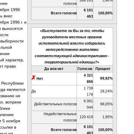
368
263
5
,
96
%
ании
голосов
ября
1996
6
101
Всего
голосов
100
,
00
%
сь
внес
463
ября
1996
г
.
и
м
выносятся
«
Выступаете
ли
Вы
за
то
,
чтобы
ости
руководители
местных
органов
выборности
исполнительной
власти
избирались
ельной
непосредственно
жителями
ении
соответствующей
административно
-
ый
характер
,
территориальной
единицы
?»
ет
право
Да
или
нет
Голосов
Процент
4
321
69
,
92
%
Нет
866
Республики
1
739
уда
являются
Да
28
,
24
%
178
тованию
не
6
061
ко
,
вопреки
Действительных
голосов
98
,
05
%
044
блики
Недействительных
влению
120
419
1
,
95
%
голосов
т
5
ноября
6
101
ссылки
в
Всего
голосов
100
,
00
%
463
ных
на