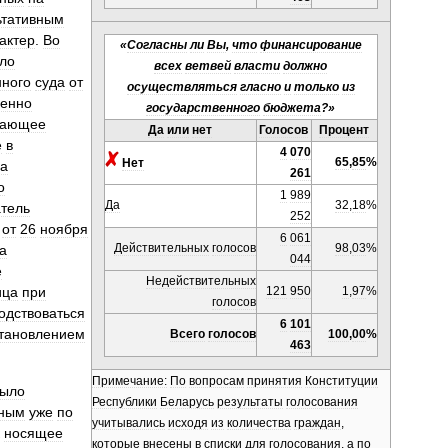
ьтативным
актер
.
Во
«
Согласны
ли
Вы
,
что
финансирование
ло
всех
ветвей
власти
должно
нного
суда
от
осуществляться
гласно
и
только
из
венно
государственного
бюджета
?»
вающее
Да
или
нет
Голосов
Процент
е
в
4
070
65
,
85
%
Нет
а
261
о
1
989
Да
32
,
18
%
тель
252
от
26
ноября
6
061
Действительных
голосов
98
,
03
%
а
044
е
Недействительных
121
950
1
,
97
%
ица
при
голосов
одствоваться
6
101
тановлением
Всего
голосов
100
,
00
%
463
Примечание:
По
вопросам
принятия
Конституции
ыло
Республики
Беларусь
результаты
голосования
нным
уже
по
учитывались
исходя
из
количества
граждан
,
носящее
которые
внесены
в
списки
для
голосования
,
а
по