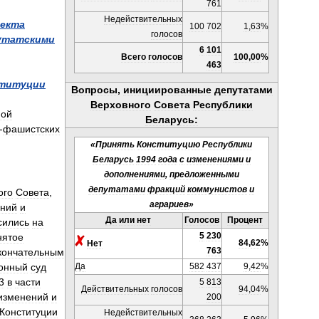
761
Недействительных
екта
100
702
1
,
63
%
голосов
утатскими
6
101
Всего
голосов
100
,
00
%
463
титуции
Вопросы
,
инициированные
депутатами
Верховного
Совета
Республики
ной
Беларусь:
-
фашистских
«
Принять
Конституцию
Республики
Беларусь
1994
года
с
изменениями
и
дополнениями
,
предложенными
депутатами
фракций
коммунистов
и
ого
Совета
,
аграриев
»
ний
и
Да
или
нет
Голосов
Процент
сились
на
5
230
нятое
84
,
62
%
Нет
763
кончательным
Да
582
437
9
,
42
%
ионный
суд
3
в
части
5
813
Действительных
голосов
94
,
04
%
изменений
и
200
Конституции
Недействительных