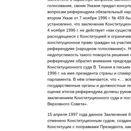
голосование
,
своим
Указом
придал
консул
вопросам
референдума
обязательный
хар
втором
Указе
от
7
ноября
1996
г
. №
459
бы
установлено
,
что
заключение
Конституцио
4
ноября
1996
г
.
не
действует
«
как
сущест
расходящееся
с
Конституцией
и
ограничи
конституционное
право
граждан
на
участи
референдуме
(
народном
голосовании
)».
Н
недопустимость
такого
поворота
решения
референдуме
обратил
внимание
председа
Конституционного
суда
В
.
Тихиня
в
письме
1996
г
.
на
имя
президента
страны
и
спикер
парламента
.
В
нём
отмечается
,
что
«…
вс
государственные
органы
и
должностные
л
оценке
итогов
референдума
должны
руков
заключением
Конституционного
суда
и
пос
Верховного
Совета
».
15
апреля
1997
года
данное
Заключение
б
отменено
Конституционным
судом
,
созда
Конституции
с
поправками
Президента
,
как