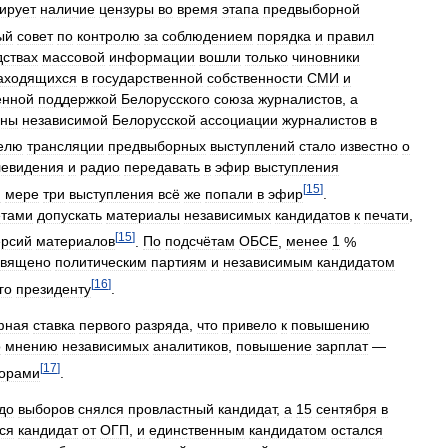
тирует
наличие
цензуры
во
время
этапа
предвыборной
ый
совет
по
контролю
за
соблюдением
порядка
и
правил
дствах
массовой
информации
вошли
только
чиновники
аходящихся
в
государственной
собственности
СМИ
и
енной
поддержкой
Белорусского
союза
журналистов
,
а
ены
независимой
Белорусской
ассоциации
журналистов
в
елю
трансляции
предвыборных
выступлений
стало
известно
о
левидения
и
радио
передавать
в
эфир
выступления
[
15
]
й
мере
три
выступления
всё
же
попали
в
эфир
.
етами
допускать
материалы
независимых
кандидатов
к
печати
,
[
15
]
ерсий
материалов
.
По
подсчётам
ОБСЕ
,
менее
1
%
священо
политическим
партиям
и
независимым
кандидатом
[
16
]
го
президенту
.
фная
ставка
первого
разряда
,
что
привело
к
повышению
о
мнению
независимых
аналитиков
,
повышение
зарплат
—
[
17
]
орами
.
до
выборов
снялся
провластный
кандидат
,
а
15
сентября
в
ся
кандидат
от
ОГП
,
и
единственным
кандидатом
остался