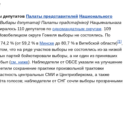
е
ы
депутатов
Палаты
представителей
Национального
Выбары
дэпутатаў
Палаты
прадстаўн
і
коў
Нацыянальнага
биралось
110
депутатов
по
одномандатным
округам
.
109
Новобелицком
округе
Гомеля
выборы
не
состоялись
.
По
[
1
]
74
,
2
% (
от
59
,
2
%
в
Минске
до
80
,
7
%
в
Витебской
области
)
,
том
,
что
на
ряде
участков
выборы
не
состоялись
из
-
за
низкой
ных
партий
бойкотировали
выборы
,
а
ни
один
из
принявших
был
(
см
.
ниже
).
Наблюдатели
от
ОБСЕ
указали
на
улучшение
метили
сохранение
практики
произвольной
трактовки
астность
центральных
СМИ
и
Центризбиркома
,
а
также
ёта
голосов
;
наблюдатели
от
СНГ
сочли
выборы
прозрачными