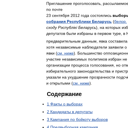
Приглашение
проголосовать
,
рассылаемо
по
почте
23
сентября
2012
года
состоялись
выбор
собрания
Республики
Беларусь
(
белор
.
сходу
Рэспубл
і
к
і
Беларусь
),
на
которых
из
депутатов
были
избраны
в
первом
туре
,
в
предварительным
данным
,
явка
составила
хотя
независимые
наблюдатели
заявили
о
явки
(
см
.
ниже
).
Большинство
оппозицион
участие
независимых
политиков
избран
не
организации
процесса
голосования
,
но
от
избирательного
законодательства
и
пристр
указали
на
ухудшение
прозрачности
подсч
и
открытыми
(
см
.
ниже
).
Содержание
1
Факты
о
выборах
2
Кандидаты
в
депутаты
3
Кампания
по
бойкоту
выборов
4
Предвыборная
кампания