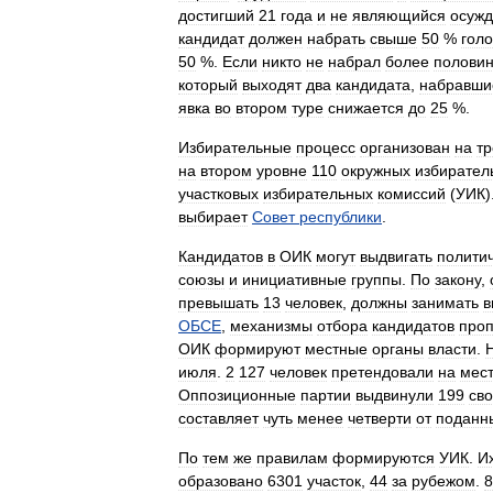
достигший
21
года
и
не
являющийся
осуж
кандидат
должен
набрать
свыше
50
%
гол
50
%.
Если
никто
не
набрал
более
полови
который
выходят
два
кандидата
,
набравши
явка
во
втором
туре
снижается
до
25
%.
Избирательные
процесс
организован
на
тр
на
втором
уровне
110
окружных
избирател
участковых
избирательных
комиссий
(
УИК
)
выбирает
Совет
республики
.
Кандидатов
в
ОИК
могут
выдвигать
полити
союзы
и
инициативные
группы
.
По
закону
,
превышать
13
человек
,
должны
занимать
в
ОБСЕ
,
механизмы
отбора
кандидатов
про
ОИК
формируют
местные
органы
власти
.
июля
.
2
127
человек
претендовали
на
мес
Оппозиционные
партии
выдвинули
199
св
составляет
чуть
менее
четверти
от
поданн
По
тем
же
правилам
формируются
УИК
.
И
образовано
6301
участок
,
44
за
рубежом
.
8