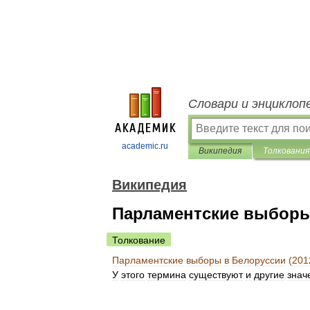
Словари и энциклоп
academic.ru
Википедия
Толкования
Википедия
Парламентские выборы 
Толкование
Парламентские
выборы
в
Белоруссии
(
201
У
этого
термина
существуют
и
другие
знач