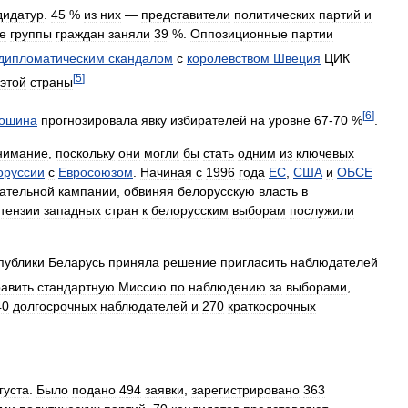
дидатур
.
45
%
из
них
—
представители
политических
партий
и
е
группы
граждан
заняли
39
%.
Оппозиционные
партии
дипломатическим
скандалом
с
королевством
Швеция
ЦИК
[
5
]
этой
страны
.
[
6
]
ошина
прогнозировала
явку
избирателей
на
уровне
67
-
70
%
.
нимание
,
поскольку
они
могли
бы
стать
одним
из
ключевых
оруссии
с
Евросоюзом
.
Начиная
с
1996
года
ЕС
,
США
и
ОБСЕ
ательной
кампании
,
обвиняя
белорусскую
власть
в
тензии
западных
стран
к
белорусским
выборам
послужили
публики
Беларусь
приняла
решение
пригласить
наблюдателей
равить
стандартную
Миссию
по
наблюдению
за
выборами
,
40
долгосрочных
наблюдателей
и
270
краткосрочных
густа
.
Было
подано
494
заявки
,
зарегистрировано
363