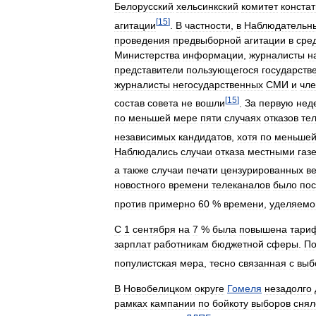
Белорусский
хельсинкский
комитет
конста
[
15
]
агитации
.
В
частности
,
в
Наблюдательн
проведения
предвыборной
агитации
в
сре
Министерства
информации
,
журналисты
н
представители
пользующегося
государств
журналисты
негосударственных
СМИ
и
чл
[
15
]
состав
совета
не
вошли
.
За
первую
нед
по
меньшей
мере
пяти
случаях
отказов
те
независимых
кандидатов
,
хотя
по
меньше
Наблюдались
случаи
отказа
местными
газ
а
также
случаи
печати
цензурированных
в
новостного
времени
телеканалов
было
по
против
примерно
60
%
времени
,
уделяемо
С
1
сентября
на
7
%
была
повышена
тари
зарплат
работникам
бюджетной
сферы
.
П
популистская
мера
,
тесно
связанная
с
выб
В
Новобелицком
округе
Гомеля
незадолго
рамках
кампании
по
бойкоту
выборов
снял