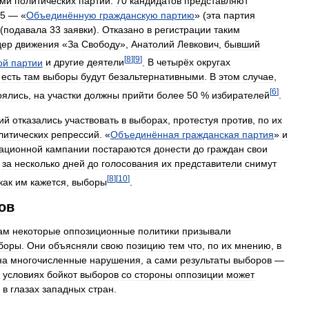
ьми
политических
партий
.
70
кандидатов
представляют
5
— «
Объединённую
гражданскую
партию
» (
эта
партия
(
подавала
33
заявки
).
Отказано
в
регистрации
таким
дер
движения
«
За
Свободу
»,
Анатолий
Левкович
,
бывший
[
8
]
[
9
]
ой
партии
и
другие
деятели
.
В
четырёх
округах
есть
там
выборы
будут
безальтернативными
.
В
этом
случае
,
[
6
]
оялись
,
на
участки
должны
прийти
более
50
%
избирателей
.
ий
отказались
участвовать
в
выборах
,
протестуя
против
,
по
их
литических
репрессий
. «
Объединённая
гражданская
партия
»
и
тационной
кампании
постараются
донести
до
граждан
свои
за
несколько
дней
до
голосования
их
представители
снимут
[
8
]
[
10
]
как
им
кажется
,
выборы
.
ов
ам
некоторые
оппозиционные
политики
призывали
боры
.
Они
объясняли
свою
позицию
тем
что
,
по
их
мнению
,
в
на
многочисленные
нарушения
,
а
сами
результаты
выборов
—
условиях
бойкот
выборов
со
стороны
оппозиции
может
в
глазах
западных
стран
.