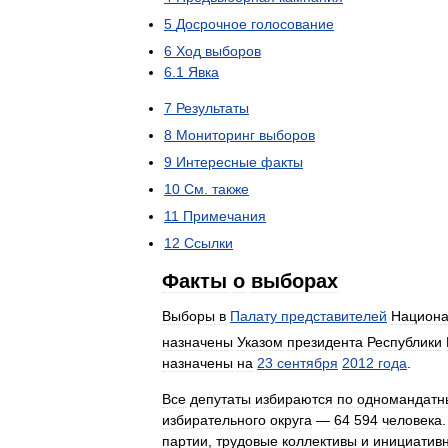
5
Досрочное
голосование
6
Ход
выборов
6
.
1
Явка
7
Результаты
8
Мониторинг
выборов
9
Интересные
факты
10
См
.
также
11
Примечания
12
Ссылки
Факты
о
выборах
Выборы
в
Палату
представителей
Национа
назначены
Указом
президента
Республики
назначены
на
23
сентября
2012
года
.
Все
депутаты
избираются
по
одномандат
избирательного
округа
—
64
594
человека
партии
,
трудовые
коллективы
и
инициатив