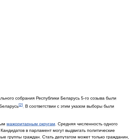
льного
собрания
Республики
Беларусь
5
-
го
созыва
были
[
2
]
Беларусь
.
В
соответствии
с
этим
указом
выборы
были
ным
мажоритарным
округам
.
Средняя
численность
одного
.
Кандидатов
в
парламент
могут
выдвигать
политические
ные
группы
граждан
.
Стать
депутатом
может
только
гражданин
,