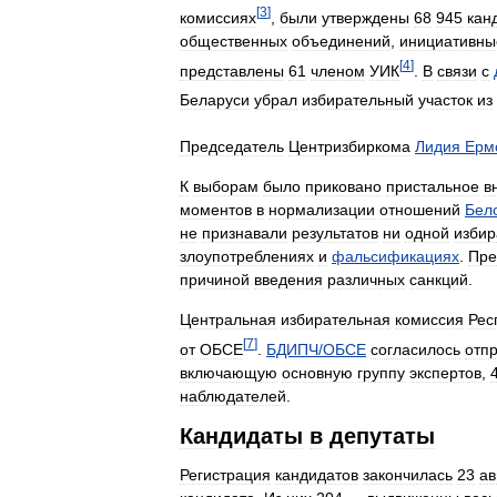
[
3
]
комиссиях
,
были
утверждены
68
945
кан
общественных
объединений
,
инициативны
[
4
]
представлены
61
членом
УИК
.
В
связи
с
Беларуси
убрал
избирательный
участок
из
Председатель
Центризбиркома
Лидия
Ерм
К
выборам
было
приковано
пристальное
в
моментов
в
нормализации
отношений
Бел
не
признавали
результатов
ни
одной
избир
злоупотреблениях
и
фальсификациях
.
Пре
причиной
введения
различных
санкций
.
Центральная
избирательная
комиссия
Рес
[
7
]
от
ОБСЕ
.
БДИПЧ
/
ОБСЕ
согласилось
отп
включающую
основную
группу
экспертов
,
наблюдателей
.
Кандидаты
в
депутаты
Регистрация
кандидатов
закончилась
23
ав