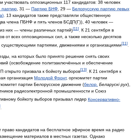
ли
участвовать
оппозиционных
117
кандидатов:
38
человек
ю
партию
,
31
—
Партию
БНФ
,
29
—
Белорусскую
партию
левых
а
)
.
13
кандидатов
также
представляли
общественную
два
члена
ПБНФ
и
пять
членов
БСДП
(
Г
)),
40
человек
—
[
11
]
из
них
—
члены
различных
партий
)
.
К
21
сентября
в
ов
от
всех
оппозиционных
сил
,
а
также
несколько
десятков
[
11
]
существующими
партиями
,
движениями
и
организациями
.
езды
,
на
которых
было
принято
решение
снять
своих
овий
(
освобождение
политзаключённых
и
обеспечение
[
13
]
ГП
открыто
призвала
к
бойкоту
выборов
.
К
21
сентября
к
ная
организация
Молодой
Фронт
,
оргкомитет
партии
гкомитет
партии
Белорусское
движение
(
белор
.
Беларуск
і
рух
),
тников
радиоэлектронной
промышленности
и
Союз
тивному
бойкоту
выборов
призывал
лидер
Консервативно
-
]
.
т
право
кандидатов
на
бесплатное
эфирное
время
на
радио
азмещение
материалов
в
местных
газетах
.
Однако