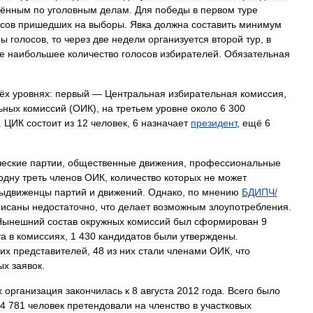
дённым
по
уголовным
делам
.
Для
победы
в
первом
туре
осов
пришедших
на
выборы
.
Явка
должна
составить
минимум
ны
голосов
,
то
через
две
недели
организуется
второй
тур
,
в
е
наибольшее
количество
голосов
избирателей
.
Обязательная
ёх
уровнях:
первый
—
Центральная
избирательная
комиссия
,
ьных
комиссий
(
ОИК
),
на
третьем
уровне
около
6
300
.
ЦИК
состоит
из
12
человек
,
6
назначает
президент
,
ещё
6
ческие
партии
,
общественные
движения
,
профессиональные
одну
треть
членов
ОИК
,
количество
которых
не
может
ыдвиженцы
партий
и
движений
.
Однако
,
по
мнению
БДИПЧ
/
писаны
недостаточно
,
что
делает
возможным
злоупотребления
.
Нынешний
состав
окружных
комиссий
был
сформирован
9
та
в
комиссиях
,
1
430
кандидатов
были
утверждены
.
оих
представителей
,
48
из
них
стали
членами
ОИК
,
что
ых
заявок
.
х
организация
закончилась
к
8
августа
2012
года
.
Всего
было
4
781
человек
претендовали
на
членство
в
участковых