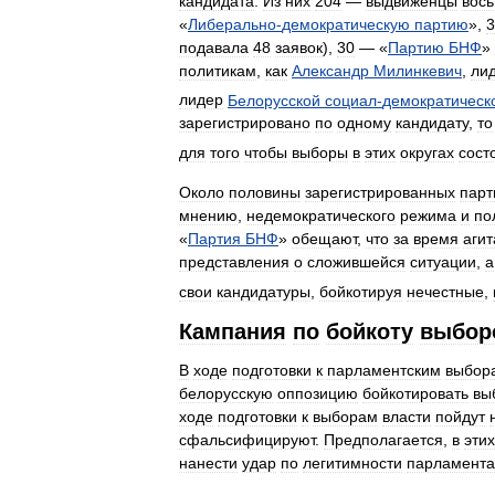
кандидата
.
Из
них
204
—
выдвиженцы
вос
«
Либерально
-
демократическую
партию
»,
3
подавала
48
заявок
),
30
— «
Партию
БНФ
» 
политикам
,
как
Александр
Милинкевич
,
ли
лидер
Белорусской
социал
-
демократическ
зарегистрировано
по
одному
кандидату
,
то
для
того
чтобы
выборы
в
этих
округах
сост
Около
половины
зарегистрированных
парт
мнению
,
недемократического
режима
и
по
«
Партия
БНФ
»
обещают
,
что
за
время
аги
представления
о
сложившейся
ситуации
,
а
свои
кандидатуры
,
бойкотируя
нечестные
,
Кампания
по
бойкоту
выбор
В
ходе
подготовки
к
парламентским
выбор
белорусскую
оппозицию
бойкотировать
вы
ходе
подготовки
к
выборам
власти
пойдут
сфальсифицируют
.
Предполагается
,
в
этих
нанести
удар
по
легитимности
парламента