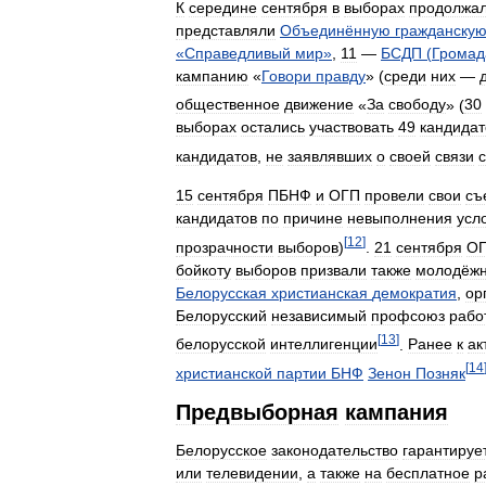
К
середине
сентября
в
выборах
продолжа
представляли
Объединённую
гражданску
«
Справедливый
мир
»
,
11
—
БСДП
(
Громад
кампанию
«
Говори
правду
» (
среди
них
—
общественное
движение
«
За
свободу
» (
30
выборах
остались
участвовать
49
кандидат
кандидатов
,
не
заявлявших
о
своей
связи
с
15
сентября
ПБНФ
и
ОГП
провели
свои
съ
кандидатов
по
причине
невыполнения
усл
[
12
]
прозрачности
выборов
)
.
21
сентября
О
бойкоту
выборов
призвали
также
молодёж
Белорусская
христианская
демократия
,
ор
Белорусский
независимый
профсоюз
рабо
[
13
]
белорусской
интеллигенции
.
Ранее
к
ак
[
14
христианской
партии
БНФ
Зенон
Позняк
Предвыборная
кампания
Белорусское
законодательство
гарантируе
или
телевидении
,
а
также
на
бесплатное
р