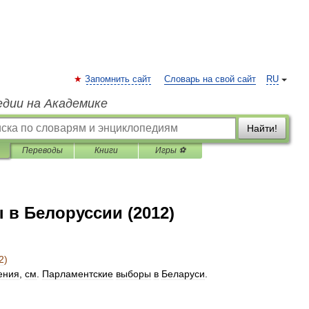
Запомнить сайт
Словарь на свой сайт
RU
едии на Академике
Найти!
Переводы
Книги
Игры ⚽
в Белоруссии (2012)
2
)
ения
,
см
.
Парламентские
выборы
в
Беларуси
.