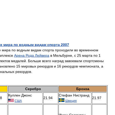
те
мира
по
водным
видам
спорта
2007
е
мира
по
водным
видам
спорта
проходили
во
временном
мплексе
Арена
Рода
Лейвера
в
Мельбурне
,
с
25
марта
по
1
лектов
медалей
.
Больше
всего
наград
завоевали
спортсмены
ановлено
15
мировых
рекордов
и
16
рекордов
чемпионата
,
а
нальных
рекордов
.
Серебро
Бронза
Куллен
Джонс
Стефан
Нистранд
8
21
.
94
21
.
97
США
Швеция
Имон
Салливан