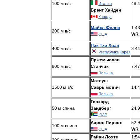
100
м
в
/
с
48
.
4
Италия
Брент
Хайден
Канада
Майкл
Фелпс
1:43
200
м
в
/
с
WR
США
Пак
Тхэ
Хван
400
м
в
/
с
3:44
Республика
Корея
Пржемыслав
800
м
в
/
с
Станчик
7:47
Польша
Матеуш
1500
м
в
/
с
Саврымович
14:
Польша
Герхард
50
м
спина
Зандберг
24
.
9
ЮАР
Аарон
Пирсол
52
.
9
100
м
спина
WR
США
Райан
Лохте
1:54
200
м
спина