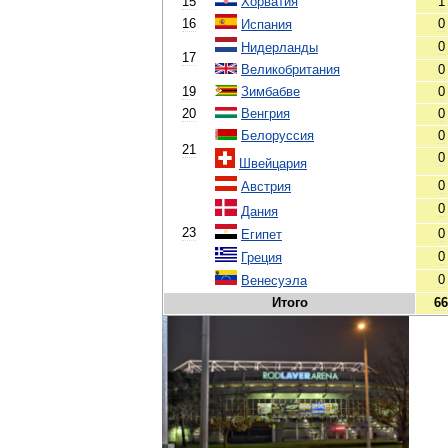
15
Хорватия
1
16
0
Испания
0
Нидерланды
17
Великобритания
0
19
Зимбабве
0
20
Венгрия
0
Белоруссия
0
21
0
Швейцария
0
Австрия
0
Дания
23
0
Египет
0
Греция
0
Венесуэла
Итого
66