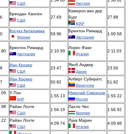
США
Австрия
Камерон
ван
дер
Брендан
Хансен
6
27
.
69
Бург
27
.
88
США
ЮАР
Косукэ
Китадзима
Брентон
Риккард
0
59
.
96
1:00
.
58
Япония
Австралия
Брентон
Риккард
Лорис
Факи
.
80
2:10
.
99
2:11
.
03
Австралия
Италия
Якоб
Андкер
Иан
Крокер
8
23
.
47
23
.
56
США
Дания
Иан
Крокер
Алберт
Субиратс
7
50
.
82
51
.
82
США
Венесуэла
.
09
У
Пэн
Николай
Скворцов
1:55
.
13
1:55
.
22
КНР
Россия
.
98
Райан
Лохте
Ласло
Чех
1:56
.
19
1:56
.
92
США
Венгрия
.
22
Райан
Лохте
Лука
Марин
4:09
.
74
4:09
.
88
США
Италия
Италия