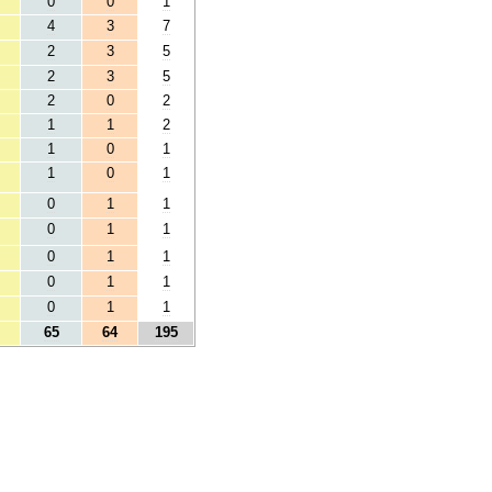
0
0
1
4
3
7
2
3
5
2
3
5
2
0
2
1
1
2
1
0
1
1
0
1
0
1
1
0
1
1
0
1
1
0
1
1
0
1
1
65
64
195