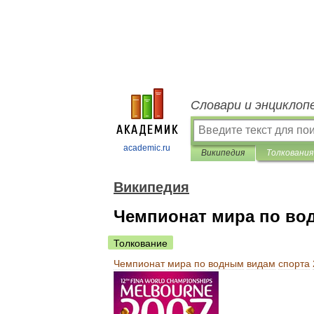
Словари и энциклоп
academic.ru
Википедия
Толкования
Википедия
Чемпионат мира по во
Толкование
Чемпионат
мира
по
водным
видам
спорта