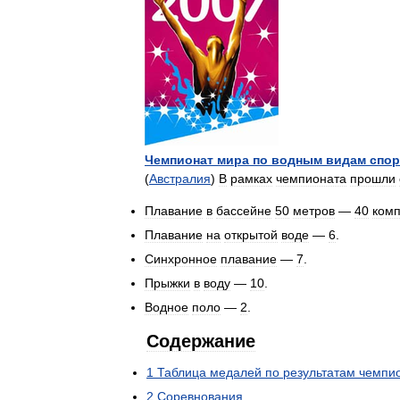
Чемпионат
мира
по
водным
видам
спор
(
Австралия
)
В
рамках
чемпионата
прошли
Плавание
в
бассейне
50
метров
—
40
комп
Плавание
на
открытой
воде
—
6
.
Синхронное
плавание
—
7
.
Прыжки
в
воду
—
10
.
Водное
поло
—
2
.
Содержание
1
Таблица
медалей
по
результатам
чемпи
2
Соревнования