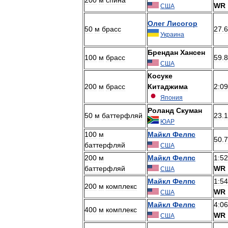
WR
США
Олег
Лисогор
50
м
брасс
27
.
6
Украина
Брендан
Хансен
100
м
брасс
59
.
8
США
Косуке
200
м
брасс
Китаджима
2:09
Япония
Роланд
Скуман
50
м
баттерфляй
23
.
1
ЮАР
100
м
Майкл
Фелпс
50
.
7
баттерфляй
США
200
м
Майкл
Фелпс
1:52
баттерфляй
WR
США
Майкл
Фелпс
1:54
200
м
комплекс
WR
США
Майкл
Фелпс
4:06
400
м
комплекс
WR
США