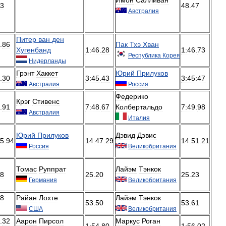
3
48
.
47
Австралия
Питер
ван
ден
.
86
Пак
Тхэ
Хван
Хугенбанд
1:46
.
28
1:46
.
73
Республика
Корея
Нидерланды
Грэнт
Хаккет
Юрий
Прилуков
.
30
3:45
.
43
3:45:47
Австралия
Россия
Федерико
Крэг
Стивенс
.
91
7:48
.
67
Колбертальдо
7:49
.
98
Австралия
Италия
Юрий
Прилуков
Дэвид
Дэвис
45
.
94
14:47
.
29
14:51
.
21
Россия
Великобритания
Томас
Руппрат
Лайэм
Тэнкок
8
25
.
20
25
.
23
Германия
Великобритания
8
Райан
Лохте
Лайэм
Тэнкок
53
.
50
53
.
61
США
Великобритания
.
32
Аарон
Пирсол
Маркус
Роган
1:54
.
80
1:56
.
02