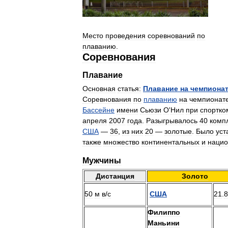
Место
проведения
соревнований
по
плаванию
.
Соревнования
Плавание
Основная
статья:
Плавание
на
чемпиона
Соревнования
по
плаванию
на
чемпионат
Бассейне
имени
Сьюзи
О
'
Нил
при
спортко
апреля
2007
года
.
Разыгрывалось
40
комп
США
—
36
,
из
них
20
—
золотые
.
Было
уст
также
множество
континентальных
и
нацио
Мужчины
Дистанция
Золото
50
м
в
/
с
США
21
.
8
Филиппо
Маньини