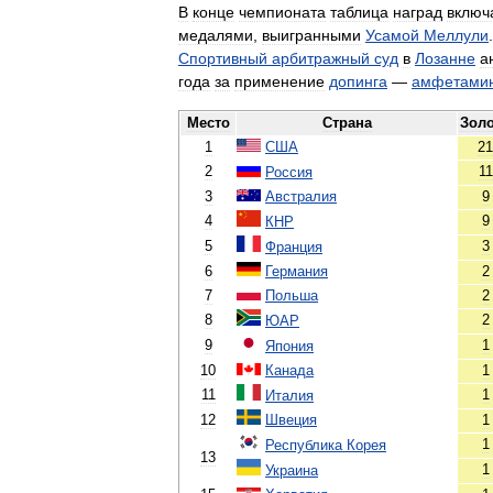
В
конце
чемпионата
таблица
наград
включ
медалями
,
выигранными
Усамой
Меллули
Спортивный
арбитражный
суд
в
Лозанне
а
года
за
применение
допинга
—
амфетами
Место
Страна
Зол
1
США
21
2
11
Россия
3
Австралия
9
4
9
КНР
5
3
Франция
6
Германия
2
7
Польша
2
8
2
ЮАР
9
1
Япония
10
Канада
1
11
1
Италия
12
Швеция
1
1
Республика
Корея
13
1
Украина