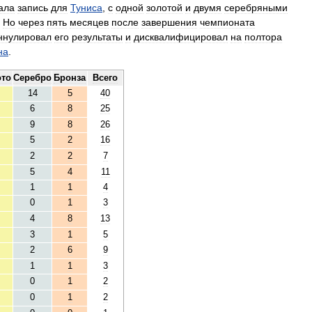
ала
запись
для
Туниса
,
с
одной
золотой
и
двумя
серебряными
.
Но
через
пять
месяцев
после
завершения
чемпионата
ннулировал
его
результаты
и
дисквалифицировал
на
полтора
на
.
ото
Серебро
Бронза
Всего
14
5
40
6
8
25
9
8
26
5
2
16
2
2
7
5
4
11
1
1
4
0
1
3
4
8
13
3
1
5
2
6
9
1
1
3
0
1
2
0
1
2