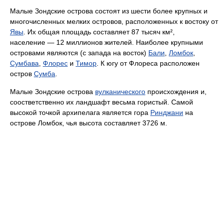
Малые Зондские острова состоят из шести более крупных и
многочисленных мелких островов, расположенных к востоку от
Явы
. Их общая площадь составляет 87 тысяч км²,
население — 12 миллионов жителей. Наиболее крупными
островами являются (с запада на восток)
Бали
,
Ломбок
,
Сумбава
,
Флорес
и
Тимор
. К югу от Флореса расположен
остров
Сумба
.
Малые Зондские острова
вулканического
происхождения и,
соостветственно их ландшафт весьма гористый. Самой
высокой точкой архипелага является гора
Ринджани
на
острове Ломбок, чья высота составляет 3726 м.