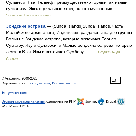
Сулавеси, Ява. Рельеф преимущественно горный, активный
вулканизм. Экваториальные леса, на юге муссонные… …
Энциклопедический словарь
Зондские острова
— (Sunda Islands)Sunda Islands, часть
Малайского архипелага, Индонезия, разделены на две группы:
Большие Зондские острова, которые включают Борнео,
Суматру, Яву и Сулавеси, и Малые Зондские острова, которые
лежат к В. от Явы и включают Сумбаву,… …
Страны мира.
Словарь
© Академик, 2000-2026
18+
Обратная связь:
Техподдержка
,
Реклама на сайте
👣 Путешествия
Экспорт словарей на сайты
, сделанные на PHP,
Joomla,
Drupal,
WordPress, MODx.