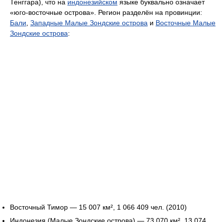
Тенггара), что на
индонезийском
языке буквально означает
«юго-восточные острова». Регион разделён на провинции:
Бали
,
Западные Малые Зондские острова
и
Восточные Малые
Зондские острова
:
Восточный Тимор — 15 007 км², 1 066 409 чел. (2010)
Индонезия (Малые Зондские острова) — 73 070 км², 13 074