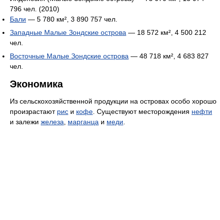
796 чел. (2010)
Бали
— 5 780 км², 3 890 757 чел.
Западные Малые Зондские острова
— 18 572 км², 4 500 212
чел.
Восточные Малые Зондские острова
— 48 718 км², 4 683 827
чел.
Экономика
Из сельскохозяйственной продукции на островах особо хорошо
произрастают
рис
и
кофе
. Существуют месторождения
нефти
и залежи
железа
,
марганца
и
меди
.