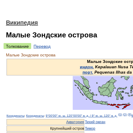
Википедия
Малые Зондские острова
Толкование
Перевод
Малые Зондские острова
Малые Зондские ост
индон.
Kepalauan Nusa T
порт.
Pequenas Ilhas da
(G)
(O)
(Я)
Координаты
:
Координаты
:
9°00′00″ ю. ш.
120°00′00″ в. д.
/
9° ю. ш.
120° в. д.
9
Акватория
Тихий океан
Крупнейший остров
Тимор