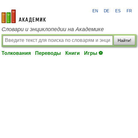
EN
DE
ES
FR
academic.ru
Словари и энциклопедии на Академике
Найти!
Толкования
Переводы
Книги
Игры ⚽