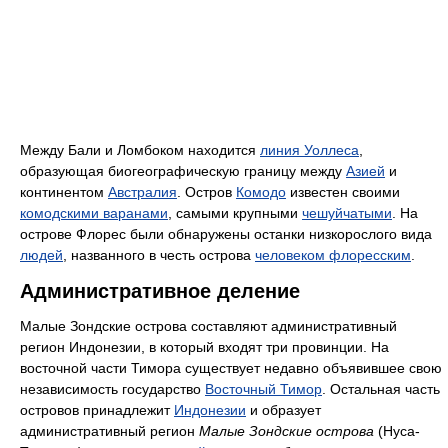
Между Бали и Ломбоком находится
линия Уоллеса
,
образующая биогеографическую границу между
Азией
и
континентом
Австралия
. Остров
Комодо
известен своими
комодскими варанами
, самыми крупными
чешуйчатыми
. На
острове Флорес были обнаружены останки низкорослого вида
людей
, названного в честь острова
человеком флоресским
.
Административное деление
Малые Зондские острова составляют административный
регион Индонезии, в который входят три провинции. На
восточной части Тимора существует недавно объявившее свою
независимость государство
Восточный Тимор
. Остальная часть
островов принадлежит
Индонезии
и образует
административный регион
Малые Зондские острова
(Нуса-