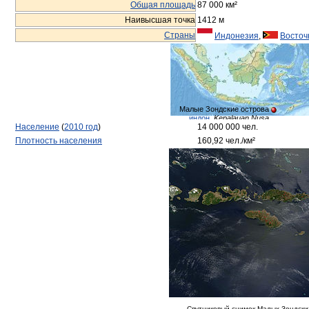
Общая площадь
87 000 км²
Наивысшая точка
1412 м
Страны
Индонезия
,
Восточ
Малые Зондские острова
индон.
Kepalauan Nusa
Население
(
2010 год
)
14 000 000 чел.
Tenggara
порт.
Pequenas Ilhas da Sonda
Плотность населения
160,92 чел./км²
Спутниковый снимок Малых Зондски