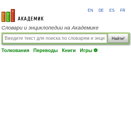
EN
DE
ES
FR
academic.ru
Словари и энциклопедии на Академике
Найти!
Толкования
Переводы
Книги
Игры ⚽