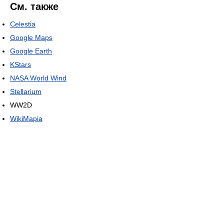
См. также
Celestia
Google Maps
Google Earth
KStars
NASA World Wind
Stellarium
WW2D
WikiMapia