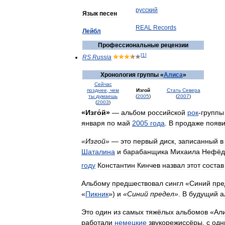
русский
Язык
песен
REAL
Records
Лейбл
Профессиональные
рецензии
[
1
]
RS
Russia
Хронология
группы
«
Алиса
»
Сейчас
позднее
,
чем
Изгой
Стать
Севера
ты
думаешь
(
2005
)
(
2007
)
(
2003
)
«
Изго́й
»
—
альбом
российской
рок
-
группы
января
по
май
2005
года
.
В
продаже
появ
«
Изгой
»
—
это
первый
диск
,
записанный
в
Шаталина
и
барабанщика
Михаила
Нефёд
году
Константин
Кинчев
назвал
этот
состав
Альбому
предшествовал
сингл
«
Синий
пре
«
Пикник
»)
и
«
Синий
предел
»
.
В
будущий
а
Это
один
из
самых
тяжёлых
альбомов
«
Ал
работали
немецкие
звукорежиссёры
,
с
одн