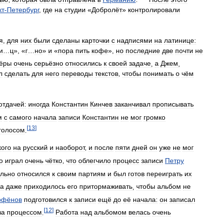
кт
-
Петербург
,
где
на
студии
«
Добролёт
»
контролировали
я
,
для
них
были
сделаны
карточки
с
надписями
на
латинице:
и
…
ц
», «
г
…
но
»
и
«
пора
пить
кофе
»,
но
последние
две
почти
не
сёры
очень
серьёзно
относились
к
своей
задаче
,
а
Джем
,
л
сделать
для
него
переводы
текстов
,
чтобы
понимать
о
чём
отдачей:
иногда
Константин
Кинчев
заканчивал
прописывать
м
с
самого
начала
записи
Константин
не
мог
громко
[
13
]
голосом
.
ого
на
русский
и
наоборот
,
и
после
пяти
дней
он
уже
не
мог
о
играл
очень
чётко
,
что
облегчило
процесс
записи
Петру
льно
относился
к
своим
партиям
и
был
готов
переиграть
их
да
даже
приходилось
его
притормаживать
,
чтобы
альбом
не
рфёнов
подготовился
к
записи
ещё
до
её
начала:
он
записал
[
12
]
за
процессом
.
Работа
над
альбомом
велась
очень