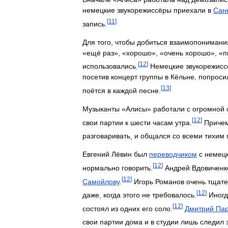
немецкие
звукорежиссёры
приехали
в
Сан
[
11
]
запись
.
Для
того
,
чтобы
добиться
взаимопонимани
«
ещё
раз
», «
хорошо
», «
очень
хорошо
», «
п
[
12
]
использовались
.
Немецкие
звукорежис
посетив
концерт
группы
в
Кёльне
,
попроси
[
13
]
поётся
в
каждой
песне
.
Музыканты
«
Алисы
»
работали
с
огромной
[
12
]
свои
партии
к
шести
часам
утра
.
Приче
разговаривать
,
и
общался
со
всеми
тихим
Евгений
Лёвин
был
переводчиком
с
немецк
[
12
]
нормально
говорить
.
Андрей
Вдовиченк
[
12
]
Самойлову
.
Игорь
Романов
очень
тщате
[
12
]
даже
,
когда
этого
не
требовалось
.
Иног
[
12
]
состоял
из
одних
его
соло
.
Дмитрий
Па
свои
партии
дома
и
в
студии
лишь
следил