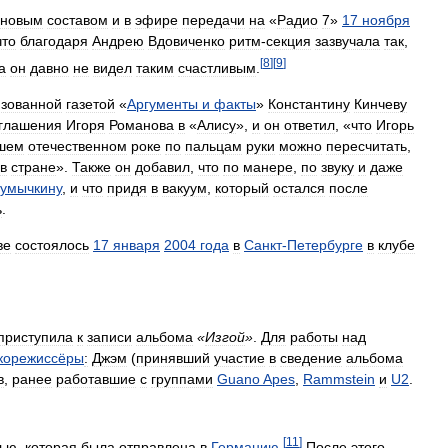
новым
составом
и
в
эфире
передачи
на
«
Радио
7
»
17
ноября
что
благодаря
Андрею
Вдовиченко
ритм
-
секция
зазвучала
так
,
[
8
]
[
9
]
а
он
давно
не
видел
таким
счастливым
.
изованной
газетой
«
Аргументы
и
факты
»
Константину
Кинчеву
глашения
Игоря
Романова
в
«
Алису
»,
и
он
ответил
, «
что
Игорь
шем
отечественном
роке
по
пальцам
руки
можно
пересчитать
,
в
стране
».
Также
он
добавил
,
что
по
манере
,
по
звуку
и
даже
умычкину
,
и
что
придя
в
вакуум
,
который
остался
после
ь
.
ве
состоялось
17
января
2004
года
в
Санкт
-
Петербурге
в
клубе
приступила
к
записи
альбома
«
Изгой
»
.
Для
работы
над
корежиссёры
:
Джэм
(
принявший
участие
в
сведение
альбома
в
,
ранее
работавшие
с
группами
Guano
Apes
,
Rammstein
и
U2
.
[
11
]
сью
,
которая
была
отправлена
в
Германию
.
После
этого