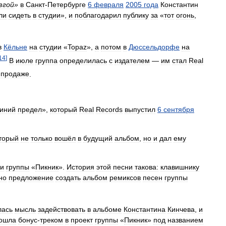
згой
»
в
Санкт
-
Петербурге
6
февраля
2005
года
Константин
ли
сидеть
в
студии
»,
и
поблагодарил
публику
за
«
тот
огонь
,
в
Кёльне
на
студии
«
Topaz
»,
а
потом
в
Дюссельдорфе
на
14
]
В
июле
группа
определилась
с
издателем
—
им
стал
Real
продаже
.
иний
предел
»,
который
Real
Records
выпустил
6
сентября
торый
не
только
вошёл
в
будущий
альбом
,
но
и
дал
ему
ни
группы
«
Пикник
».
История
этой
песни
такова:
клавишнику
но
предложение
создать
альбом
ремиксов
песен
группы
лась
мысль
задействовать
в
альбоме
Константина
Кинчева
,
и
ошла
бонус
-
треком
в
проект
группы
«
Пикник
»
под
названием