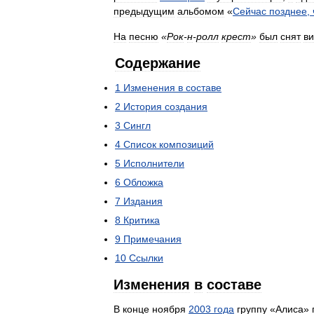
предыдущим
альбомом
«
Сейчас
позднее
,
На
песню
«
Рок
-
н
-
ролл
крест
»
был
снят
в
Содержание
1
Изменения
в
составе
2
История
создания
3
Сингл
4
Список
композиций
5
Исполнители
6
Обложка
7
Издания
8
Критика
9
Примечания
10
Ссылки
Изменения
в
составе
В
конце
ноября
2003
года
группу
«
Алиса
»