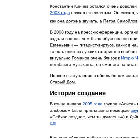
Константин
Кинчев
остался
очень
доволен
2008
года
назвал
его
золотым
.
Он
сказал
,
как
она
должна
звучать
,
а
Петра
Самойлов
В
2008
году
на
пресс
-
конференции
,
орган
задали
вопрос:
чем
было
обусловлено
при
Евгеньевич
—
гитарист
-
виртуоз
,
каких
в
на
то
есть
один
из
лучших
гитаристов
вообще
визуально
Романов
очень
близок
к
Игорю
Ч
погибшего
музыканта
,
он
смог
его
напитат
Первое
выступление
в
обновлённом
соста
Старый
Дом
.
История
создания
В
конце
января
2005
года
группа
«
Алиса
»
альбомом
были
приглашены
немецкие
зву
«
Сейчас
позднее
,
чем
ты
думаешь
»)
и
Дэй
[
10
]
Вначале
«
Алиса
»
работала
над
демозапи