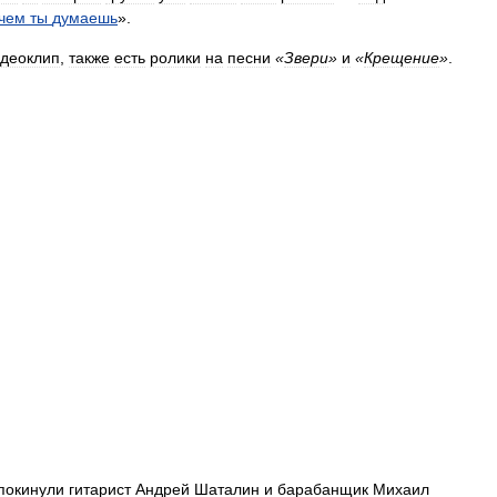
чем
ты
думаешь
».
идеоклип
,
также
есть
ролики
на
песни
«
Звери
»
и
«
Крещение
»
.
покинули
гитарист
Андрей
Шаталин
и
барабанщик
Михаил