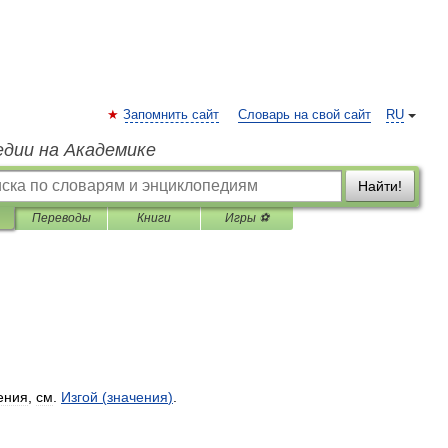
Запомнить сайт
Словарь на свой сайт
RU
едии на Академике
Найти!
Переводы
Книги
Игры ⚽
ения
,
см
.
Изгой
(
значения
)
.