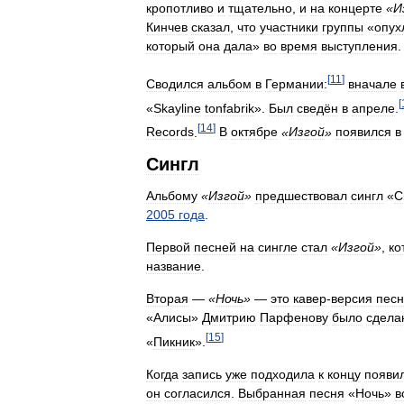
кропотливо
и
тщательно
,
и
на
концерте
«
И
Кинчев
сказал
,
что
участники
группы
«
опух
который
она
дала
»
во
время
выступления
.
[
11
]
Сводился
альбом
в
Германии:
вначале
[
«
Skayline
tonfabrik
».
Был
сведён
в
апреле
.
[
14
]
Records
.
В
октябре
«
Изгой
»
появился
в
Сингл
Альбому
«
Изгой
»
предшествовал
сингл
«
С
2005
года
.
Первой
песней
на
сингле
стал
«
Изгой
»
,
ко
название
.
Вторая
—
«
Ночь
»
—
это
кавер
-
версия
пес
«
Алисы
»
Дмитрию
Парфенову
было
сдела
[
15
]
«
Пикник
».
Когда
запись
уже
подходила
к
концу
появи
он
согласился
.
Выбранная
песня
«
Ночь
»
в