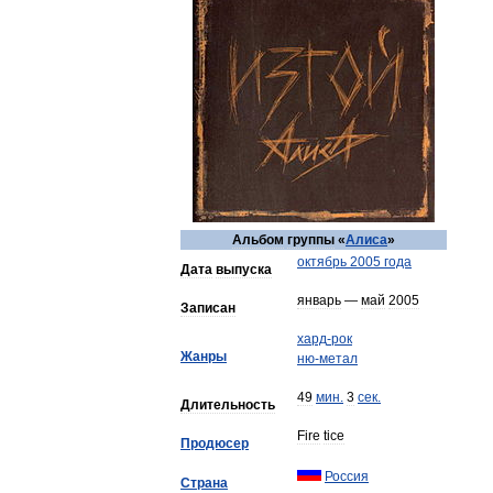
Альбом
группы
«
Алиса
»
октябрь
2005
года
Дата
выпуска
январь
—
май
2005
Записан
хард
-
рок
Жанры
ню
-
метал
49
мин
.
3
сек
.
Длительность
Fire
tice
Продюсер
Россия
Страна