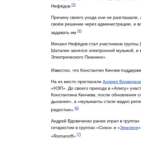
[
3
]
Нефёдов
.
Причину
своего
ухода
они
не
разглашали
,
своём
решении
через
администрацию
,
и
в
[
4
]
задавать
им
.
Михаил
Нефёдов
стал
участником
группы
Шаталин
занялся
электронной
музыкой
,
и
Электрического
Пианино
».
Известно
,
что
Константин
Кинчев
поддержи
На
их
место
пригласили
Андрея
Вдовичен
«
НЭП
».
До
своего
прихода
в
«
Алису
»
учас
Константина
Кинчева
,
после
обновления
с
дыхание
»,
а
«
музыканты
стали
жадно
репе
[
6
]
радостью
».
Андрей
Вдовиченко
ранее
играл
в
группах
гитаристом
в
группах
«
Союз
»
и
«
Земляне
»
[
7
]
«
Romanoff
».