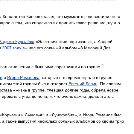
а
Константин
Кинчев
сказал
,
что
музыканты
оповестили
его
о
опрос
о
том
,
что
сподвигло
их
принять
такое
решение
,
нужно
Вадима
Курылёва
«
Электрические
партизаны
»,
а
Андрей
в
2007
году
вышел
его
сольный
альбом
«
8
Мелодий
Для
[
5
]
вал
отношения
с
бывшими
соратниками
по
группе
.
ко
и
Игоря
Романова
,
которые
в
то
время
играли
в
группе
тником
этой
группы
был
и
гитарист
Евгений
Лёвин
.
По
словам
остава
«
жизнь
в
группе
,
тлевшая
долгие
годы
,
обрела
новое
тировать
с
утра
до
ночи
,
и
,
что
очень
важно
,
делали
это
с
«
Корчагин
и
Сыновья
»
и
«
Лунофобия
»,
а
Игорь
Романов
был
,
а
также
выпустил
несколько
сольных
альбомов
со
своим
трио