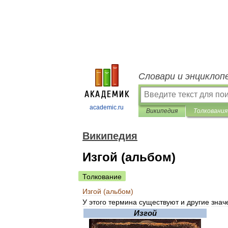
Словари и энциклоп
academic.ru
Википедия
Толкования
Википедия
Изгой (альбом)
Толкование
Изгой
(
альбом
)
У
этого
термина
существуют
и
другие
знач
Изгой