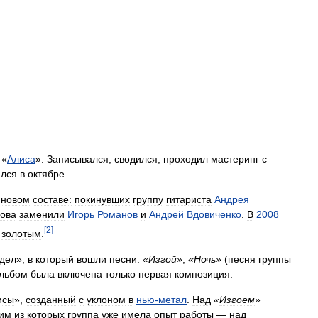
«
Алиса
».
Записывался
,
сводился
,
проходил
мастеринг
с
ился
в
октябре
.
новом
составе:
покинувших
группу
гитариста
Андрея
ова
заменили
Игорь
Романов
и
Андрей
Вдовиченко
.
В
2008
[
2
]
золотым
.
дел
»,
в
который
вошли
песни:
«
Изгой
»
,
«
Ночь
»
(
песня
группы
льбом
была
включена
только
первая
композиция
.
исы
»,
созданный
с
уклоном
в
нью
-
метал
.
Над
«
Изгоем
»
им
из
которых
группа
уже
имела
опыт
работы
—
над