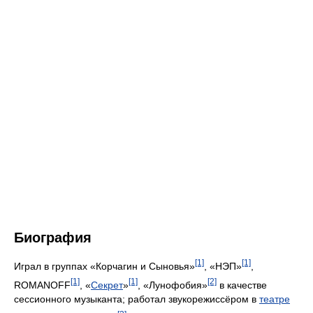
Биография
[1]
[1]
Играл в группах «Корчагин и Сыновья»
, «НЭП»
,
[1]
[1]
[2]
ROMANOFF
, «
Секрет
»
, «Лунофобия»
в качестве
сессионного музыканта; работал звукорежиссёром в
театре