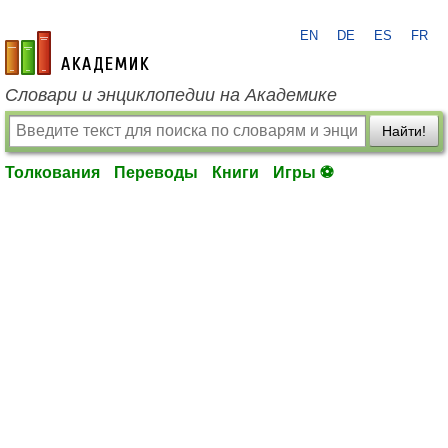
EN
DE
ES
FR
academic.ru
Словари и энциклопедии на Академике
Найти!
Толкования
Переводы
Книги
Игры ⚽