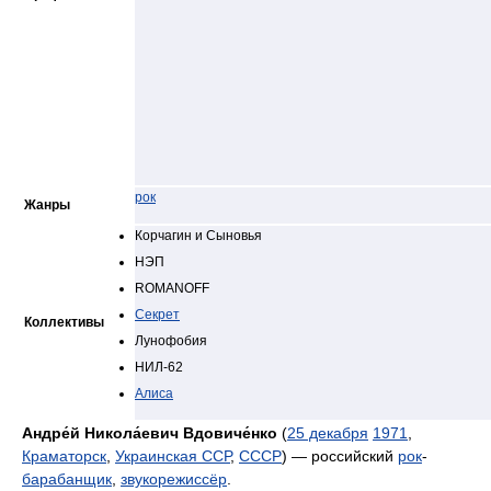
рок
Жанры
Корчагин
и Сыновья
НЭП
ROMANOFF
Секрет
Коллективы
Лунофобия
НИЛ-62
Алиса
Андре́й Никола́евич Вдовиче́нко
(
25 декабря
1971
,
Краматорск
,
Украинская ССР
,
СССР
) — российский
рок
-
барабанщик
,
звукорежиссёр
.