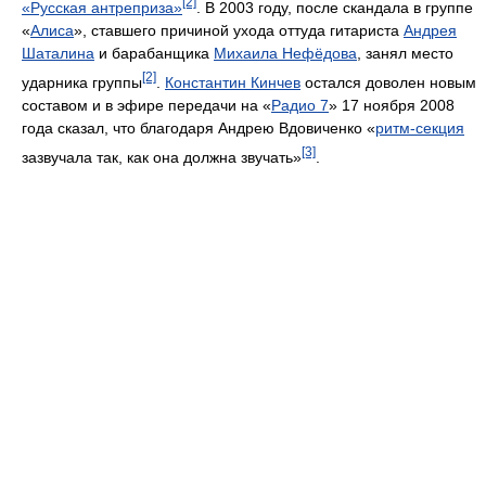
[2]
«Русская антреприза»
. В 2003 году, после скандала в группе
«
Алиса
», ставшего причиной ухода оттуда гитариста
Андрея
Шаталина
и барабанщика
Михаила Нефёдова
, занял место
[2]
ударника группы
.
Константин Кинчев
остался доволен новым
составом и в эфире передачи на «
Радио 7
» 17 ноября 2008
года сказал, что благодаря Андрею Вдовиченко «
ритм-секция
[3]
зазвучала так, как она должна звучать»
.