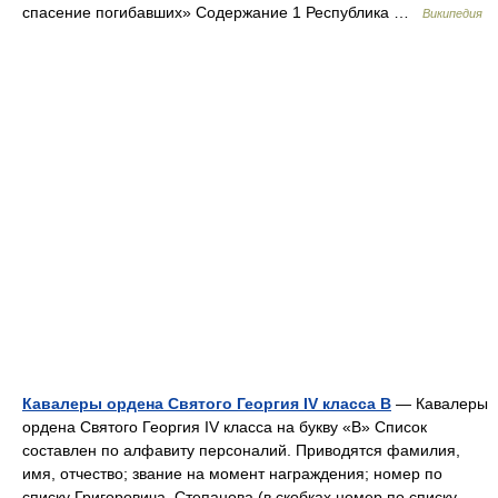
спасение погибавших» Содержание 1 Республика …
Википедия
Кавалеры ордена Святого Георгия IV класса В
— Кавалеры
ордена Святого Георгия IV класса на букву «В» Список
составлен по алфавиту персоналий. Приводятся фамилия,
имя, отчество; звание на момент награждения; номер по
списку Григоровича Степанова (в скобках номер по списку