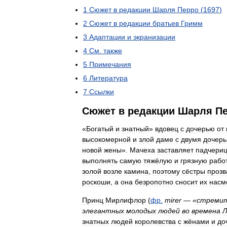
1
Сюжет
в
редакции
Шарля
Перро
(
1697
)
2
Сюжет
в
редакции
братьев
Гримм
3
Адаптации
и
экранизации
4
См
.
также
5
Примечания
6
Литература
7
Ссылки
Сюжет
в
редакции
Шарля
П
«
Богатый
и
знатный
»
вдовец
с
дочерью
от
высокомерной
и
злой
даме
с
двумя
дочер
новой
жены
».
Мачеха
заставляет
падчери
выполнять
самую
тяжёлую
и
грязную
рабо
золой
возле
камина
,
поэтому
сёстры
прозв
роскоши
,
а
она
безропотно
сносит
их
насм
Принц
Мирлифлор
(
фр
.
mirer
— «
стреми
элегантных
молодых
людей
во
времена
Л
знатных
людей
королевства
с
жёнами
и
до