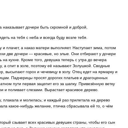
а
наказывает
дочери
быть
скромной
и
доброй
,
ядеть
на
тебя
с
неба
и
всегда
буду
возле
тебя
.
у
и
плачет
,
а
наказ
матери
выполняет
.
Наступает
зима
,
потом
ехи
две
дочери
—
красивые
,
но
злые
.
Они
отбирают
у
дочери
ь
на
кухне
.
Кроме
того
,
девушка
теперь
с
утра
до
вечера
у
,
а
спит
в
золе
,
поэтому
её
называют
Золушкой
.
Сводные
ер
,
высыпают
горох
и
чечевицу
в
золу
.
Отец
едет
на
ярмарку
и
ицам
.
Падчерицы
просят
дорогих
платьев
и
драгоценных
ратном
пути
первая
зацепит
его
за
шапку
.
Привезённую
ветку
ри
и
поливает
слезами
.
Вырастает
красивое
дерево
.
у
,
плакала
и
молилась
;
и
каждый
раз
прилетала
на
дерево
вала
какое
-
нибудь
желание
,
птичка
сбрасывала
ей
то
,
о
чём
торый
сзывает
всех
красивых
девушек
страны
,
чтобы
его
сын