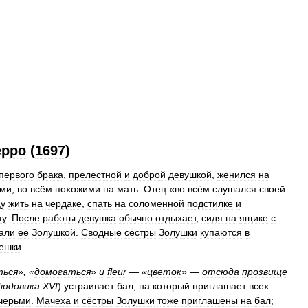
ерро
(
1697
)
первого
брака
,
прелестной
и
доброй
девушкой
,
женился
на
ьми
,
во
всём
похожими
на
мать
.
Отец
«
во
всём
слушался
своей
цу
жить
на
чердаке
,
спать
на
соломенной
подстилке
и
ту
.
После
работы
девушка
обычно
отдыхает
,
сидя
на
ящике
с
али
её
Золушкой
.
Сводные
сёстры
Золушки
купаются
в
ешки
.
ться
», «
домогаться
»
и
fleur
— «
цветок
» —
отсюда
прозвище
юдовика
XVI
)
устраивает
бал
,
на
который
приглашает
всех
черьми
.
Мачеха
и
сёстры
Золушки
тоже
приглашены
на
бал
;