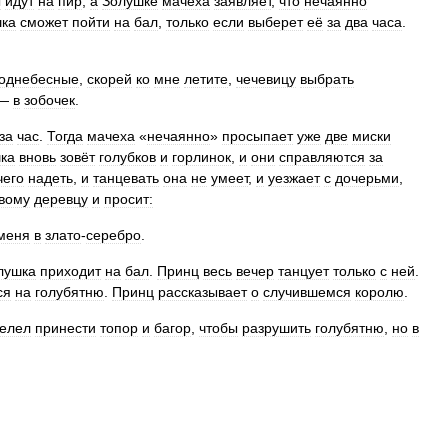
ы
идут
на
пир
,
а
Золушке
мачеха
заявляет
,
что
нечаянно
ка
сможет
пойти
на
бал
,
только
если
выберет
её
за
два
часа
.
однебесные
,
скорей
ко
мне
летите
,
чечевицу
выбрать
—
в
зобочек
.
за
час
.
Тогда
мачеха
«
нечаянно
»
просыпает
уже
две
миски
ка
вновь
зовёт
голубков
и
горлинок
,
и
они
справляются
за
чего
надеть
,
и
танцевать
она
не
умеет
,
и
уезжает
с
дочерьми
,
вому
деревцу
и
просит:
меня
в
злато
-
серебро
.
лушка
приходит
на
бал
.
Принц
весь
вечер
танцует
только
с
ней
.
ся
на
голубятню
.
Принц
рассказывает
о
случившемся
королю
.
елел
принести
топор
и
багор
,
чтобы
разрушить
голубятню
,
но
в