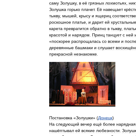
саму
Золушку
,
в
её
грязных
лохмотьях
,
ник
Золушка
горько
плачет
.
Её
навещает
крёст
тыкву
,
мышей
,
крысу
и
ящериц
соответств
роскошное
платье
,
и
дарит
ей
хрустальны
карета
превратится
обратно
в
тыкву
,
плать
красотой
и
нарядом
.
Принц
танцует
с
ней
«
поскорее
распрощалась
со
всеми
и
посп
деревянные
башмаки
и
слушает
восхищён
прекрасной
незнакомке
.
Постановка
«
Золушки
» (
Донецк
)
На
следующий
вечер
ещё
более
нарядная
нашёптывал
ей
всякие
любезности
.
Золуш