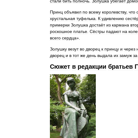
стали
бить
полночь
.
Золушка
убегает
домо
Принц
объявил
по
всему
королевству
,
что
хрустальная
туфелька
.
К
удивлению
сестё
примерки
Золушка
достаёт
из
кармана
вто
роскошное
платье
.
Сёстры
падают
на
коле
всего
сердца
».
Золушку
везут
во
дворец
к
принцу
и
через
дворец
и
в
тот
же
день
выдала
их
замуж
за
Сюжет
в
редакции
братьев