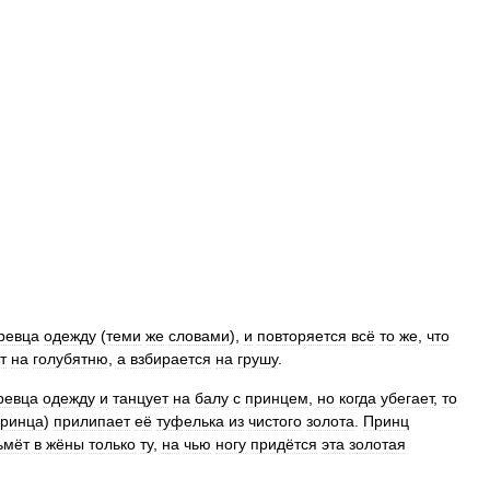
ревца
одежду
(
теми
же
словами
),
и
повторяется
всё
то
же
,
что
т
на
голубятню
,
а
взбирается
на
грушу
.
ревца
одежду
и
танцует
на
балу
с
принцем
,
но
когда
убегает
,
то
ринца
)
прилипает
её
туфелька
из
чистого
золота
.
Принц
ьмёт
в
жёны
только
ту
,
на
чью
ногу
придётся
эта
золотая