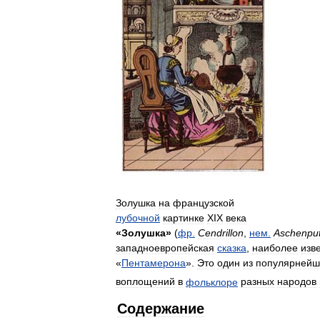
Золушка
на
французской
лубочной
картинке
XIX
века
«
Золушка
»
(
фр
.
Cendrillon
,
нем
.
Aschenput
западноевропейская
сказка
,
наиболее
изв
«
Пентамерона
».
Это
один
из
популярнейш
воплощений
в
фольклоре
разных
народов
Содержание