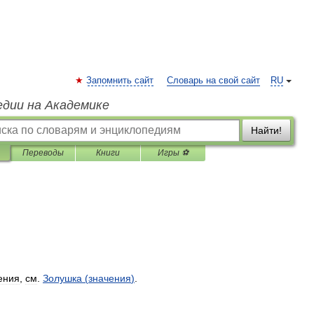
Запомнить сайт
Словарь на свой сайт
RU
едии на Академике
Найти!
Переводы
Книги
Игры ⚽
ения
,
см
.
Золушка
(
значения
)
.