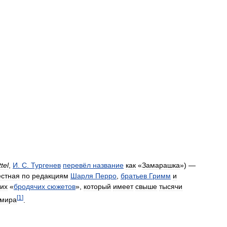
tel
,
И
.
С
.
Тургенев
перевёл
название
как
«
Замарашка
») —
естная
по
редакциям
Шарля
Перро
,
братьев
Гримм
и
их
«
бродячих
сюжетов
»,
который
имеет
свыше
тысячи
[
1
]
мира
.