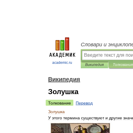
Словари и энциклоп
academic.ru
Википедия
Толкования
Википедия
Золушка
Толкование
Перевод
Золушка
У
этого
термина
существуют
и
другие
знач