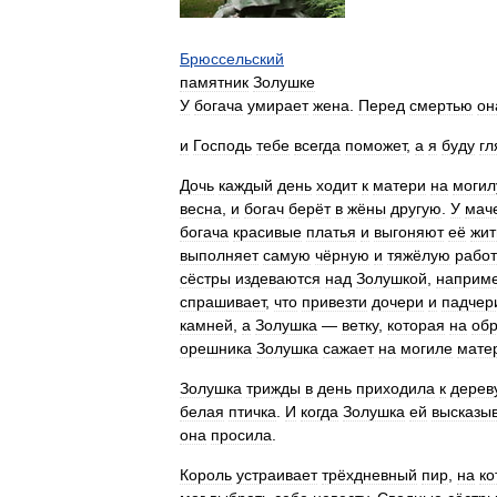
Брюссельский
памятник
Золушке
У
богача
умирает
жена
.
Перед
смертью
он
и
Господь
тебе
всегда
поможет
,
а
я
буду
гл
Дочь
каждый
день
ходит
к
матери
на
могил
весна
,
и
богач
берёт
в
жёны
другую
.
У
мач
богача
красивые
платья
и
выгоняют
её
жит
выполняет
самую
чёрную
и
тяжёлую
работ
сёстры
издеваются
над
Золушкой
,
наприм
спрашивает
,
что
привезти
дочери
и
падчер
камней
,
а
Золушка
—
ветку
,
которая
на
об
орешника
Золушка
сажает
на
могиле
мате
Золушка
трижды
в
день
приходила
к
дерев
белая
птичка
.
И
когда
Золушка
ей
высказы
она
просила
.
Король
устраивает
трёхдневный
пир
,
на
ко