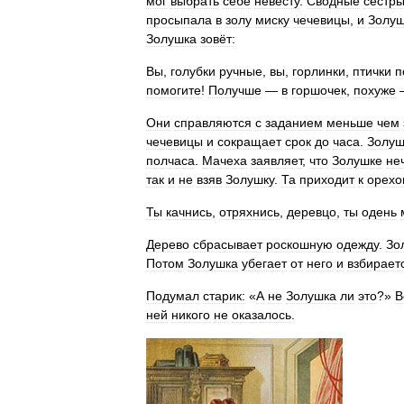
мог
выбрать
себе
невесту
.
Сводные
сёстр
просыпала
в
золу
миску
чечевицы
,
и
Золуш
Золушка
зовёт:
Вы
,
голубки
ручные
,
вы
,
горлинки
,
птички
п
помогите
!
Получше
—
в
горшочек
,
похуже
Они
справляются
с
заданием
меньше
чем
чечевицы
и
сокращает
срок
до
часа
.
Золуш
полчаса
.
Мачеха
заявляет
,
что
Золушке
не
так
и
не
взяв
Золушку
.
Та
приходит
к
орехо
Ты
качнись
,
отряхнись
,
деревцо
,
ты
одень
Дерево
сбрасывает
роскошную
одежду
.
Зо
Потом
Золушка
убегает
от
него
и
взбирает
Подумал
старик:
«
А
не
Золушка
ли
это
?»
В
ней
никого
не
оказалось
.