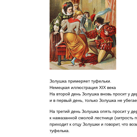
Золушка
примеряет
туфельки
.
Немецкая
иллюстрация
XIX
века
На
второй
день
Золушка
вновь
просит
у
де
и
в
первый
день
,
только
Золушка
не
убегае
На
третий
день
Золушка
опять
просит
у
де
к
намазанной
смолой
лестнице
(
хитрость
п
приходит
к
отцу
Золушки
и
говорит
,
что
воз
туфелька
.