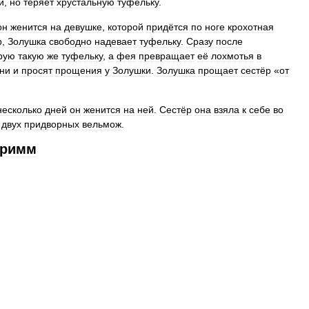
й
,
но
теряет
хрустальную
туфельку
.
он
женится
на
девушке
,
которой
придётся
по
ноге
крохотная
р
,
Золушка
свободно
надевает
туфельку
.
Сразу
после
рую
такую
же
туфельку
,
а
фея
превращает
её
лохмотья
в
ни
и
просят
прощения
у
Золушки
.
Золушка
прощает
сестёр
«
от
несколько
дней
он
женится
на
ней
.
Сестёр
она
взяла
к
себе
во
двух
придворных
вельмож
.
Гримм