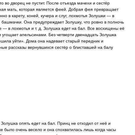
то
во
дворец
не
пустит
.
После
отъезда
мачехи
и
сестёр
ная
мать
,
которая
является
феей
.
Добрая
фея
превращает
енно
в
карету
,
коней
,
кучера
и
слуг
,
лохмотья
Золушки
—
в
е
башмачки
.
Она
предупреждает
Золушку
,
что
ровно
в
полночь
е
—
в
лохмотья
и
т
.
д
.
Золушка
едет
на
бал
.
Все
восхищены
её
и
угощает
апельсинами
.
Без
четверти
двенадцать
Золушка
ешила
уйти
».
Дома
она
надевает
старый
передник
и
ные
рассказы
вернувшихся
сестёр
о
блиставшей
на
балу
Золушка
опять
едет
на
бал
.
Принц
не
отходил
от
неё
и
ке
было
очень
весело
и
она
спохватилась
лишь
когда
часы