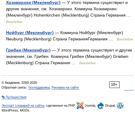
Хоэнкирхен (Мекленбург)
— У этого термина существуют и
другие значения, см. Хоэнкирхен. Коммуна Хоэнкирхен
(Мекленбург) Hohenkirchen (Mecklenburg) Страна Германия …
Википедия
Нойбург (Мекленбург)
— Коммуна Нойбург (Мекленбург)
Neuburg (Mecklenburg) Страна ГерманияГермания …
Википедия
Грибен (Мекленбург)
— У этого термина существуют и другие
значения, см. Грибен. Коммуна Грибен (Мекленбург) Grieben
(Mecklenburg) Страна Германия …
Википедия
© Академик, 2000-2026
18+
Обратная связь:
Техподдержка
,
Реклама на сайте
👣 Путешествия
Экспорт словарей на сайты
, сделанные на PHP,
Joomla,
Drupal,
WordPress, MODx.