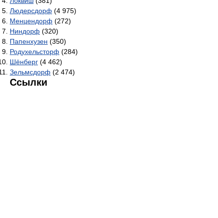
Локвиш
(381)
Людерсдорф
(4 975)
Менцендорф
(272)
Ниндорф
(320)
Папенхузен
(350)
Родухельсторф
(284)
Шёнберг
(4 462)
Зельмсдорф
(2 474)
Ссылки