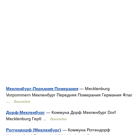
Мекленбург-Передняя Померания
— Mecklenburg
Vorpommern Мекленбург Передняя Померания Германия Флаг
…
Википедия
Дорф-Мекленбург
— Коммуна Дорф Мекленбург Dorf
Mecklenburg Герб …
Википедия
Роггендорф (Мекленбург)
— Коммуна Роггендорф