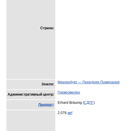
Страна:
Мекленбург — Передняя Померания
Земля:
Гревесмюлен
Административный центр:
Erhard Bräunig (
СДПГ
)
Ландрат
:
2.076
км²