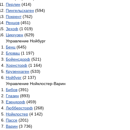
Перлин
(414)
Пингельсхаген
(594)
Покрент
(762)
Ренцов
(451)
Зехоф
(1 019)
Цикхузен
(629)
Управление Нойбург
Бенц
(645)
Бловац
(1 197)
Бойенсдорф
(521)
Хорнсторф
(1 164)
Крузенхаген
(533)
Нойбург
(2 137)
Управление Нойклостер-Варин
Бибов
(391)
Глазин
(893)
Езендорф
(459)
Любберсторф
(268)
Нойклостер
(4 142)
Пассе
(201)
Варин
(3 736)