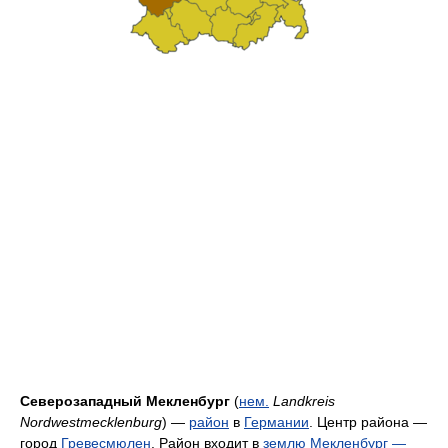
Северозападный Мекленбург
(
нем.
Landkreis
Nordwestmecklenburg
) —
район
в
Германии
. Центр района —
город
Гревесмюлен
. Район входит в
землю
Мекленбург —