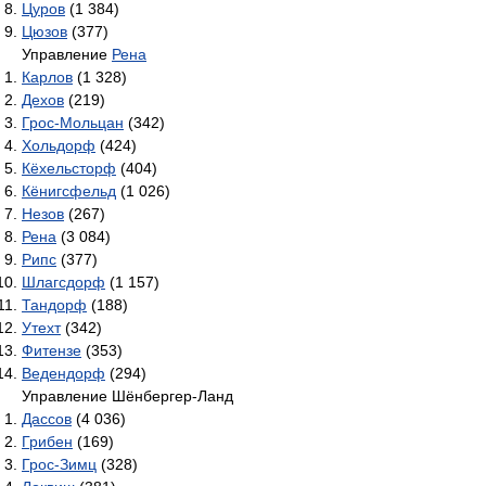
Цуров
(1 384)
Цюзов
(377)
Управление
Рена
Карлов
(1 328)
Дехов
(219)
Грос-Мольцан
(342)
Хольдорф
(424)
Кёхельсторф
(404)
Кёнигсфельд
(1 026)
Незов
(267)
Рена
(3 084)
Рипс
(377)
Шлагсдорф
(1 157)
Тандорф
(188)
Утехт
(342)
Фитензе
(353)
Ведендорф
(294)
Управление Шёнбергер-Ланд
Дассов
(4 036)
Грибен
(169)
Грос-Зимц
(328)