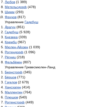
Любов
(1 389)
Метельсдорф
(478)
Шимм
(293)
Фенчов
(817)
Управление
Гадебуш
Драгун
(851)
Гадебуш
(5 928)
Кнезееа
(339)
Крембц
(967)
Мюлен-Айхзен
(1 039)
Роггендорф
(1 096)
Рёгниц
(218)
Фельбёкен
(807)
Управление Гревесмюлен-Ланд
Бернсторф
(345)
Бёрцов
(771)
Гэгелов
(2 679)
Хансхаген
(414)
Маллентин
(764)
Плюшов
(540)
Роггенсторф
(449)