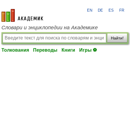
EN
DE
ES
FR
academic.ru
Словари и энциклопедии на Академике
Найти!
Толкования
Переводы
Книги
Игры ⚽