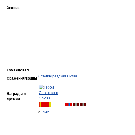
Звание
Командовал
Сталинградская битва
Сражения/войны
Награды и
премии
с
1946