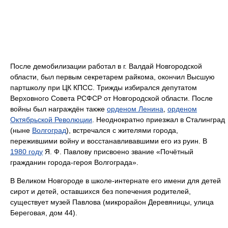
После демобилизации работал в г. Валдай Новгородской
области, был первым секретарем райкома, окончил Высшую
партшколу при ЦК КПСС. Трижды избирался депутатом
Верховного Совета РСФСР от Новгородской области. После
войны был награждён также
орденом Ленина
,
орденом
Октябрьской Революции
. Неоднократно приезжал в Сталинград
(ныне
Волгоград
), встречался с жителями города,
пережившими войну и восстанавливавшими его из руин. В
1980 году
Я. Ф. Павлову присвоено звание «Почётный
гражданин города-героя Волгограда».
В Великом Новгороде в школе-интернате его имени для детей
сирот и детей, оставшихся без попечения родителей,
существует музей Павлова (микрорайон Деревяницы, улица
Береговая, дом 44).