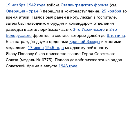
19 ноября
1942 года
войска
Сталинградского фронта
(см.
Операция «Уран»
) перешли в контрнаступление.
25 ноября
во
время атаки Павлов был ранен в ногу, лежал в госпитале,
затем был наводчиком орудия и командиром отделения
разведки в артиллерийских частях
3-го Украинского
и
2-го
Белорусского
фронтов, в составе которых дошёл до
Штеттина
.
Был награждён двумя орденами
Красной Звезды
и многими
медалями.
17 июня
1945 года
младшему лейтенанту
Якову Павлову было присвоено звание Героя Советского
Союза (медаль № 6775). Павлов демобилизовался из рядов
Советской Армии в августе
1946 года
.