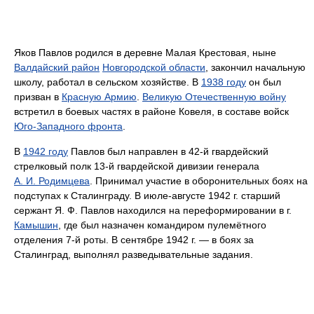
Яков Павлов родился в деревне Малая Крестовая, ныне
Валдайский район
Новгородской области
, закончил начальную
школу, работал в сельском хозяйстве. В
1938 году
он был
призван в
Красную Армию
.
Великую Отечественную войну
встретил в боевых частях в районе Ковеля, в составе войск
Юго-Западного фронта
.
В
1942 году
Павлов был направлен в 42-й гвардейский
стрелковый полк 13-й гвардейской дивизии генерала
А. И. Родимцева
. Принимал участие в оборонительных боях на
подступах к Сталинграду. В июле-августе 1942 г. старший
сержант Я. Ф. Павлов находился на переформировании в г.
Камышин
, где был назначен командиром пулемётного
отделения 7-й роты. В сентябре 1942 г. — в боях за
Сталинград, выполнял разведывательные задания.