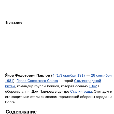
В отставке
Я́ков Федо́тович Па́влов
(
4 (17) октября
1917
—
28 сентября
1981
),
Герой Советского Союза
— герой
Сталинградской
битвы
, командир группы бойцов, которая осенью
1942
г.
обороняла т. н. Дом Павлова в центре
Сталинграда
. Этот дом и
его защитники стали символом героической обороны города на
Волге.
Содержание