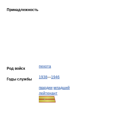
Принадлежность
пехота
Род войск
1938
—
1946
Годы службы
гвардии
младший
лейтенант