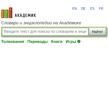
EN
DE
ES
FR
academic.ru
Словари и энциклопедии на Академике
Найти!
Толкования
Переводы
Книги
Игры ⚽