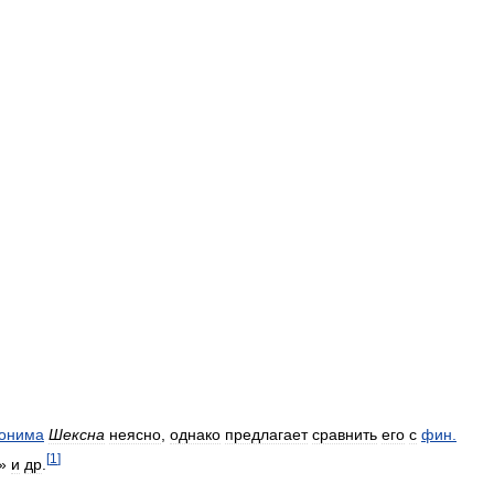
ронима
Шексна
неясно
,
однако
предлагает
сравнить
его
с
фин
.
[
1
]
»
и
др
.