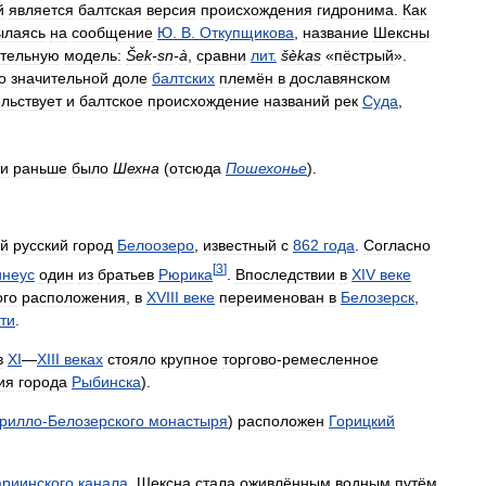
й
является
балтская
версия
происхождения
гидронима
.
Как
ылаясь
на
сообщение
Ю
.
В
.
Откупщикова
,
название
Шексны
ательную
модель:
Šek
-
sn
-
à
,
сравни
лит
.
šèkas
«
пёстрый
».
о
значительной
доле
балтских
племён
в
дославянском
льствует
и
балтское
происхождение
названий
рек
Суда
,
ки
раньше
было
Шехна
(
отсюда
Пошехонье
).
ий
русский
город
Белоозеро
,
известный
с
862
года
.
Согласно
[
3
]
неус
один
из
братьев
Рюрика
.
Впоследствии
в
XIV
веке
ого
расположения
,
в
XVIII
веке
переименован
в
Белозерск
,
ти
.
в
XI
—
XIII
веках
стояло
крупное
торгово
-
ремесленное
ия
города
Рыбинска
).
рилло
-
Белозерского
монастыря
)
расположен
Горицкий
риинского
канала
,
Шексна
стала
оживлённым
водным
путём
,