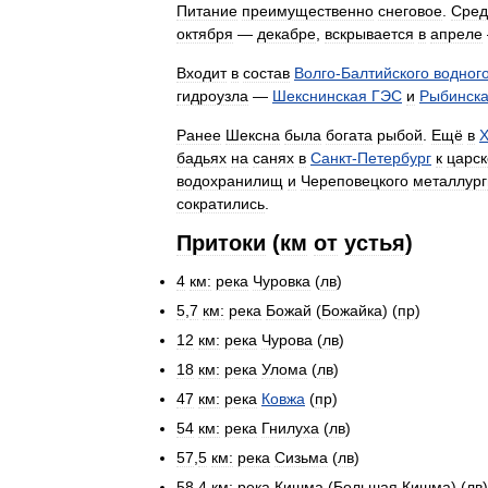
Питание
преимущественно
снеговое
.
Сред
октября
—
декабре
,
вскрывается
в
апреле
Входит
в
состав
Волго
-
Балтийского
водног
гидроузла
—
Шекснинская
ГЭС
и
Рыбинск
Ранее
Шексна
была
богата
рыбой
.
Ещё
в
X
бадьях
на
санях
в
Санкт
-
Петербург
к
царс
водохранилищ
и
Череповецкого
металлург
сократились
.
Притоки
(
км
от
устья
)
4
км:
река
Чуровка
(
лв
)
5
,
7
км:
река
Божай
(
Божайка
) (
пр
)
12
км:
река
Чурова
(
лв
)
18
км:
река
Улома
(
лв
)
47
км:
река
Ковжа
(
пр
)
54
км:
река
Гнилуха
(
лв
)
57
,
5
км:
река
Сизьма
(
лв
)
58
,
4
км:
река
Кишма
(
Большая
Кишма
) (
лв
)