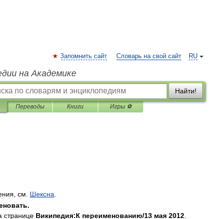
Запомнить сайт
Словарь на свой сайт
RU
едии на Академике
Найти!
Переводы
Книги
Игры ⚽
ения
,
см
.
Шексна
.
еновать
.
а
странице
Википедия:К
переименованию
/
13
мая
2012
.