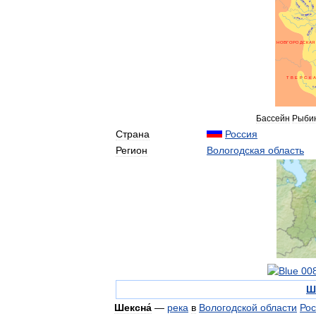
Бассейн
Рыбин
Страна
Россия
Регион
Вологодская
область
Ш
Шексна́
—
река
в
Вологодской
области
Рос