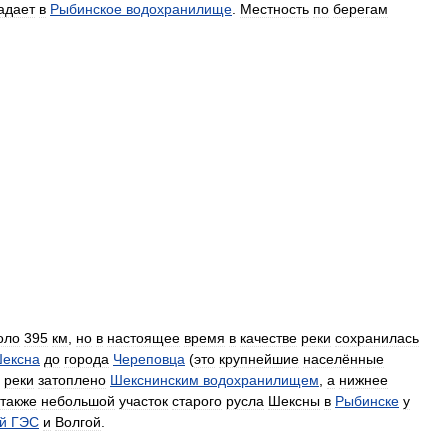
адает
в
Рыбинское
водохранилище
.
Местность
по
берегам
оло
395
км
,
но
в
настоящее
время
в
качестве
реки
сохранилась
ексна
до
города
Череповца
(
это
крупнейшие
населённые
реки
затоплено
Шекснинским
водохранилищем
,
а
нижнее
также
небольшой
участок
старого
русла
Шексны
в
Рыбинске
у
й
ГЭС
и
Волгой
.