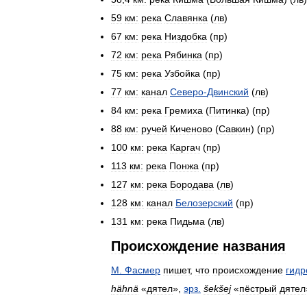
59
км:
река
Славянка
(
лв
)
67
км:
река
Низдобка
(
пр
)
72
км:
река
Рябинка
(
пр
)
75
км:
река
Узбойка
(
пр
)
77
км:
канал
Северо
-
Двинский
(
лв
)
84
км:
река
Гремиха
(
Питинка
) (
пр
)
88
км:
ручей
Киченово
(
Савкин
) (
пр
)
100
км:
река
Каргач
(
пр
)
113
км:
река
Понжа
(
пр
)
127
км:
река
Бородава
(
лв
)
128
км:
канал
Белозерский
(
пр
)
131
км:
река
Пидьма
(
лв
)
Происхождение
названия
М
.
Фасмер
пишет
,
что
происхождение
гид
hähnä
«
дятел
»,
эрз
.
šekšej
«
пёстрый
дятел