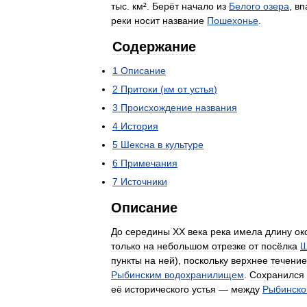
тыс
.
км
².
Берёт
начало
из
Белого
озера
,
вп
реки
носит
название
Пошехонье
.
Содержание
1
Описание
2
Притоки
(
км
от
устья
)
3
Происхождение
названия
4
История
5
Шексна
в
культуре
6
Примечания
7
Источники
Описание
До
середины
XX
века
река
имела
длину
ок
только
на
небольшом
отрезке
от
посёлка
Ш
пункты
на
ней
),
поскольку
верхнее
течение
Рыбинским
водохранилищем
.
Сохранился
её
исторического
устья
—
между
Рыбинско