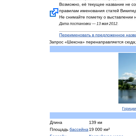
Возможно
,
её
текущее
название
не
со
правилам
именования
статей
Википе
Не
снимайте
пометку
о
выставлении
Дата
постановки
—
13
мая
2012
.
Переименовать
в
предложенное
назв
Запрос
«
Шексна
»
перенаправляется
сюда
Горицк
Длина
139
км
Площадь
бассейна
19
000
км
²