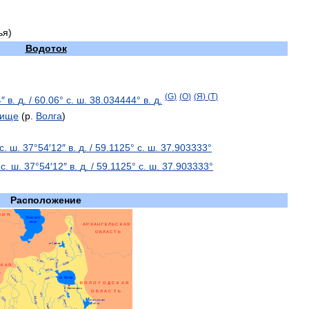
ья
)
Водоток
(
G
)
(
O
)
(
Я
)
(
T
)
4
″
в
.
д
.
/
60
.
06
°
с
.
ш
.
38
.
034444
°
в
.
д
.
лище
(
р
.
Волга
)
с
.
ш
.
37
°
54
′
12
″
в
.
д
.
/
59
.
1125
°
с
.
ш
.
37
.
903333
°
″
с
.
ш
.
37
°
54
′
12
″
в
.
д
.
/
59
.
1125
°
с
.
ш
.
37
.
903333
°
Расположение