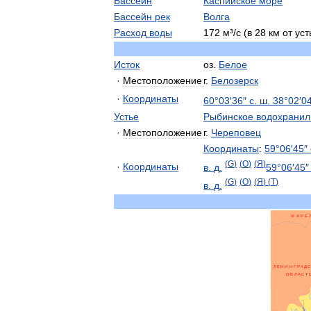
Бассейн
Каспийское
море
Бассейн
рек
Волга
Расход
воды
172
м
³/
с
(
в
28
км
от
уст
Исток
оз
.
Белое
·
Местоположение
г
.
Белозерск
·
Координаты
60
°
03
′
36
″
с
.
ш
.
38
°
02
′
0
Устье
Рыбинское
водохрани
·
Местоположение
г
.
Череповец
Координаты
:
59
°
06
′
45
″
(
G
)
(
O
)
(
Я
)
·
Координаты
в
.
д
.
59
°
06
′
45
(
G
)
(
O
)
(
Я
)
(
T
)
в
.
д
.