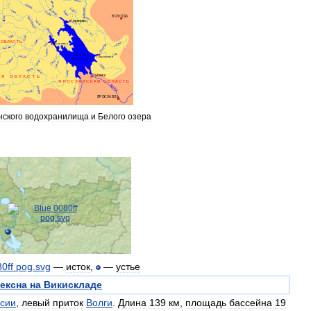
ского
водохранилища
и
Белого
озера
—
исток
,
—
устье
ексна
на
Викискладе
сии
,
левый
приток
Волги
.
Длина
139
км
,
площадь
бассейна
19