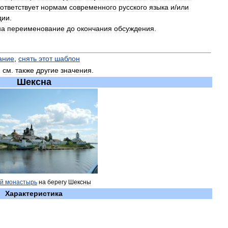
ответствует
нормам
современного
русского
языка
и
/
или
дии
.
на
переименование
до
окончания
обсуждения
.
ание
,
снять
этот
шаблон
;
см
.
также
другие
значения
.
Шексна
ий
монастырь
на
берегу
Шексны
Характеристика