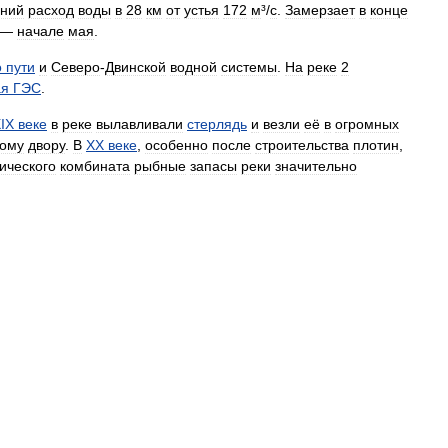
ний
расход
воды
в
28
км
от
устья
172
м
³/
с
.
Замерзает
в
конце
—
начале
мая
.
о
пути
и
Северо
-
Двинской
водной
системы
.
На
реке
2
ая
ГЭС
.
IX
веке
в
реке
вылавливали
стерлядь
и
везли
её
в
огромных
кому
двору
.
В
XX
веке
,
особенно
после
строительства
плотин
,
ического
комбината
рыбные
запасы
реки
значительно