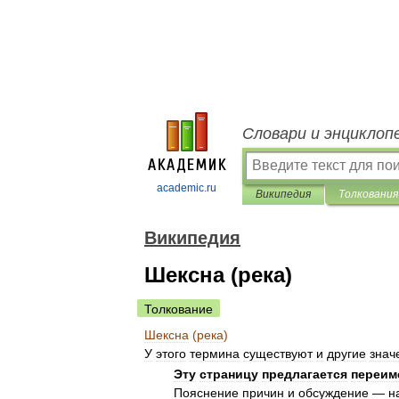
Словари и энциклоп
academic.ru
Википедия
Толкования
Википедия
Шексна (река)
Толкование
Шексна
(
река
)
У
этого
термина
существуют
и
другие
знач
Эту
страницу
предлагается
переим
Пояснение
причин
и
обсуждение
—
н