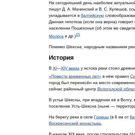
На
сегодняшний
день
наиболее
актуально
пишут
Д
.
А
.
Мачинский
и
В
.
С
.
Кулешов
,
сс
укладывается
в
балтийскую
словообразов
Данная
гипотеза
(
если
она
верна
)
говорит
населении
Пошехонья
(
об
этом
же
свидете
[
2
]
Молога
и
др
.)
Помимо
Шексна
,
народным
названием
ре
История
В
XI
—
XIV
веках
у
истока
реки
стоял
древн
«
Повести
временных
лет
»
в
нём
правил
Си
город
был
перенесён
на
место
современн
сейчас
районный
центр
Вологодской
облас
В
устье
Шексны
,
при
впадении
её
в
Волгу
,
поселение
Усть
-
Шексна
(
ныне
—
территор
На
берегу
реки
в
селе
Горицы
(
в
6
км
от
Ки
Воскресенский
монастырь
.
В
начале
XIX
века
,
после
строительства
Ма