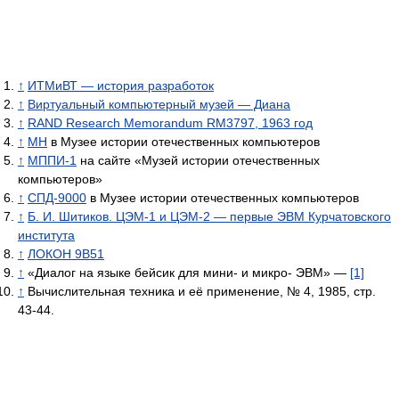
↑
ИТМиВТ — история разработок
↑
Виртуальный компьютерный музей — Диана
↑
RAND Research Memorandum RM3797, 1963 год
↑
МН
в Музее истории отечественных компьютеров
↑
МППИ-1
на сайте «Музей истории отечественных
компьютеров»
↑
СПД-9000
в Музее истории отечественных компьютеров
↑
Б. И. Шитиков. ЦЭМ-1 и ЦЭМ-2 — первые ЭВМ Курчатовского
института
↑
ЛОКОН 9В51
↑
«Диалог на языке бейсик для мини- и микро- ЭВМ» —
[1]
↑
Вычислительная техника и её применение, № 4, 1985, стр.
43-44.