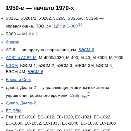
1950-е — начало 1970-х
5Э261, 5Э261/2, 5Э262, 5Э265, 5Э265/6, 5Э266 —
[1]
управляющие, ПВО, см.
ЦВК
и
С-300
5Э89 — МНИИ 1
Арагац
АС-6 — аппаратура сопряжения, см.
БЭСМ-6
АСВТ и АСВТ-М
: М-4000/4030, М-400, М-40, М-6000, М-7000
БЭСМ
: БЭСМ-1, БЭСМ-2, БЭСМ-3, БЭСМ-3М, БЭСМ-4,
БЭСМ-4М,
БЭСМ-6
Весна и Снег
Диана, Диана-2 — управляющие машины в системах
[2]
управления реального времени,
1955 год
Днепр, Днепр-2
ЕС ЭВМ
Ряд 1: ЕС-1010, ЕС-1012, ЕС-1020, ЕС-1021, ЕС-1022,
ЕС-1030, ЕС-1032, ЕС-1033, ЕС-1040, ЕС-1050, ЕС-1060