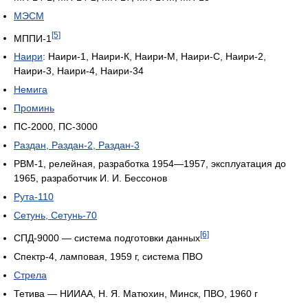
МЭСМ
[5]
МППИ-1
Наири
: Наири-1, Наири-К, Наири-М, Наири-С, Наири-2,
Наири-3, Наири-4, Наири-34
Немига
Проминь
ПС-2000, ПС-3000
Раздан, Раздан-2, Раздан-3
РВМ-1, релейная, разработка 1954—1957, эксплуатация до
1965, разработчик И. И. Бессонов
Рута-110
Сетунь, Сетунь-70
[6]
СПД-9000 — система подготовки данных
Спектр-4, ламповая, 1959 г, система ПВО
Стрела
Тетива — НИИАА, Н. Я. Матюхин, Минск, ПВО, 1960 г