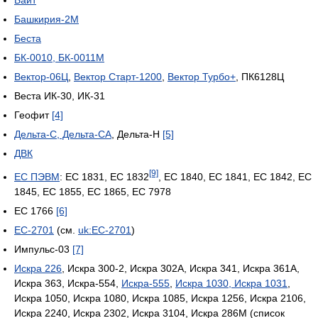
Байт
Башкирия-2М
Беста
БК-0010, БК-0011М
Вектор-06Ц
,
Вектор Старт-1200
,
Вектор Турбо+
, ПК6128Ц
Веста ИК-30, ИК-31
Геофит
[4]
Дельта-С, Дельта-СА
, Дельта-Н
[5]
ДВК
[9]
ЕС ПЭВМ
: ЕС 1831, ЕС 1832
, ЕС 1840, EC 1841, EC 1842, EC
1845, EC 1855, EC 1865, ЕС 7978
ЕС 1766
[6]
ЕС-2701
(см.
uk:ЕС-2701
)
Импульс-03
[7]
Искра 226
, Искра 300-2, Искра 302А, Искра 341, Искра 361А,
Искра 363, Искра-554,
Искра-555
,
Искра 1030, Искра 1031
,
Искра 1050, Искра 1080, Искра 1085, Искра 1256, Искра 2106,
Искра 2240, Искра 2302, Искра 3104, Искра 286М (список