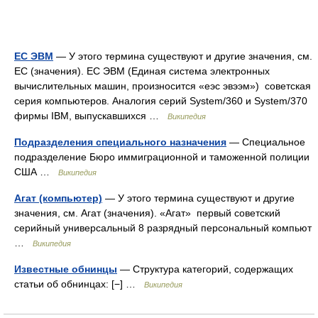
ЕС ЭВМ
— У этого термина существуют и другие значения, см.
ЕС (значения). ЕС ЭВМ (Единая система электронных
вычислительных машин, произносится «еэс эвээм») советская
серия компьютеров. Аналогия серий System/360 и System/370
фирмы IBM, выпускавшихся …
Википедия
Подразделения специального назначения
— Специальное
подразделение Бюро иммиграционной и таможенной полиции
США …
Википедия
Агат (компьютер)
— У этого термина существуют и другие
значения, см. Агат (значения). «Агат» первый советский
серийный универсальный 8 разрядный персональный компьют
…
Википедия
Известные обнинцы
— Структура категорий, содержащих
статьи об обнинцах: [−] …
Википедия