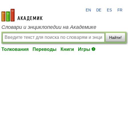
EN
DE
ES
FR
academic.ru
Словари и энциклопедии на Академике
Найти!
Толкования
Переводы
Книги
Игры ⚽