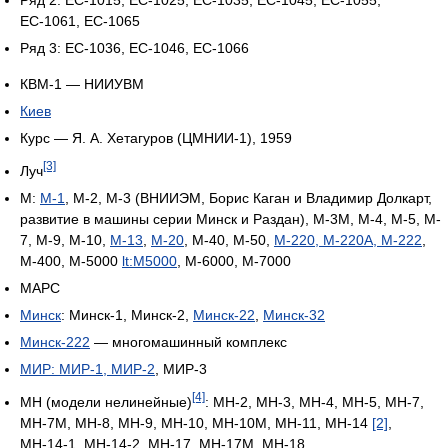
Ряд 2: ЕС-1015, ЕС-1025, ЕС-1035, ЕС-1045, ЕС-1055,
ЕС-1061, ЕС-1065
Ряд 3: ЕС-1036, ЕС-1046, ЕС-1066
КВМ-1 — НИИУВМ
Киев
Курс — Я. А. Хетагуров (ЦМНИИ-1), 1959
[3]
Луч
М:
М-1
, М-2, М-3 (ВНИИЭМ, Борис Каган и Владимир Долкарт,
развитие в машины серии Минск и Раздан), М-3М, М-4, M-5, M-
7, M-9, М-10,
М-13
,
М-20
, М-40, М-50,
М-220, М-220А, М-222
,
М-400, М-5000
lt:M5000
, М-6000, М-7000
МАРС
Минск
: Минск-1, Минск-2,
Минск-22
,
Минск-32
Минск-222
— многомашинный комплекс
МИР: МИР-1, МИР-2
, МИР-3
[4]
МН (модели нелинейные)
: МН-2, МН-3, МН-4, МН-5, МН-7,
МН-7М, МН-8, МН-9, МН-10, МН-10М, МН-11, МН-14
[2]
,
МН-14-1, МН-14-2, МН-17, МН-17М, МН-18