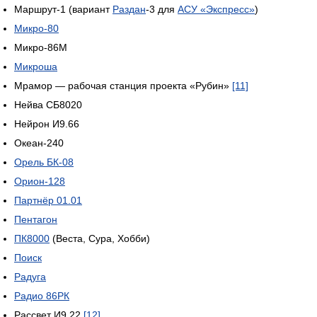
Маршрут-1 (вариант
Раздан
-3 для
АСУ «Экспресс»
)
Микро-80
Микро-86М
Микроша
Мрамор — рабочая станция проекта «Рубин»
[11]
Нейва СБ8020
Нейрон И9.66
Океан-240
Орель БК-08
Орион-128
Партнёр 01.01
Пентагон
ПК8000
(Веста, Сура, Хобби)
Поиск
Радуга
Радио 86РК
Рассвет И9.22
[12]