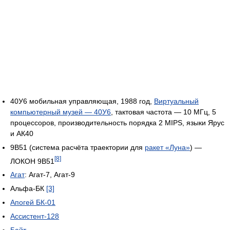
40У6 мобильная управляющая, 1988 год,
Виртуальный
компьютерный музей — 40У6
, тактовая частота — 10 МГц, 5
процессоров, производительность порядка 2 MIPS, языки Ярус
и АК40
9В51 (система расчёта траектории для
ракет «Луна»
) —
[8]
ЛОКОН 9В51
Агат
: Агат-7, Агат-9
Альфа-БК
[3]
Апогей БК-01
Ассистент-128