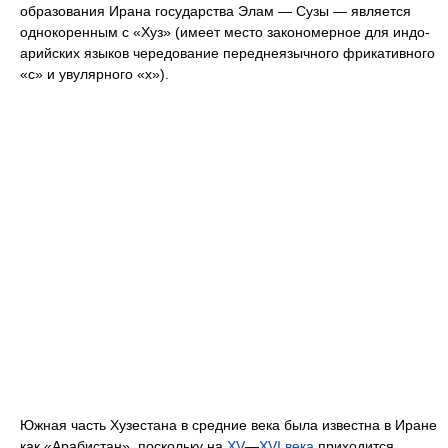
образования Ирана государства Элам — Сузы — является
однокоренным с «Хуз» (имеет место закономерное для индо-
арийских языков чередование переднеязычного фрикативного
«с» и увулярного «х»).
Южная часть Хузестана в средние века была известна в Иране
как «Арабистан», поскольку на
XV
—
XVI века
приходится