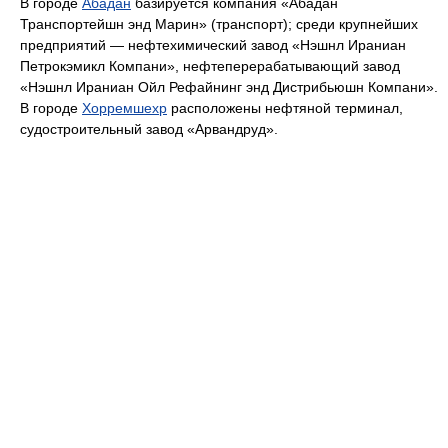
В городе
Абадан
базируется компания «Абадан
Транспортейшн энд Марин» (транспорт); среди крупнейших
предприятий — нефтехимический завод «Нэшнл Ираниан
Петрокэмикл Компани», нефтеперерабатывающий завод
«Нэшнл Ираниан Ойл Рефайнинг энд Дистрибьюшн Компани».
В городе
Хорремшехр
расположены нефтяной терминал,
судостроительный завод «Арвандруд».