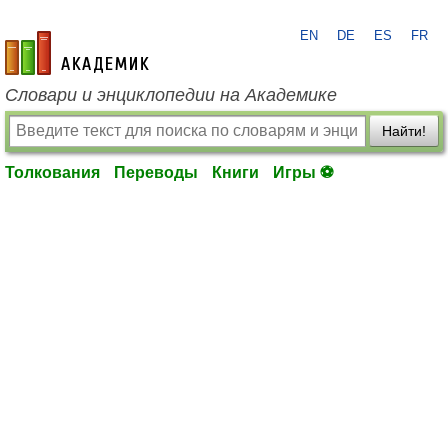
EN
DE
ES
FR
academic.ru
Словари и энциклопедии на Академике
Найти!
Толкования
Переводы
Книги
Игры ⚽