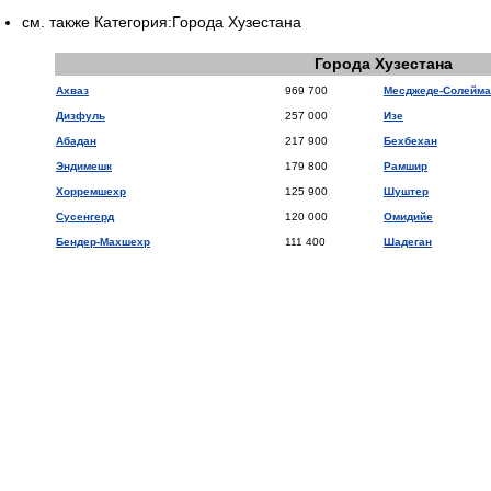
см. также Категория:Города Хузестана
Города Хузестана
Ахваз
969 700
Месджеде-Солейма
Дизфуль
257 000
Изе
Абадан
217 900
Бехбехан
Эндимешк
179 800
Рамшир
Хорремшехр
125 900
Шуштер
Сусенгерд
120 000
Омидийе
Бендер-Махшехр
111 400
Шадеган