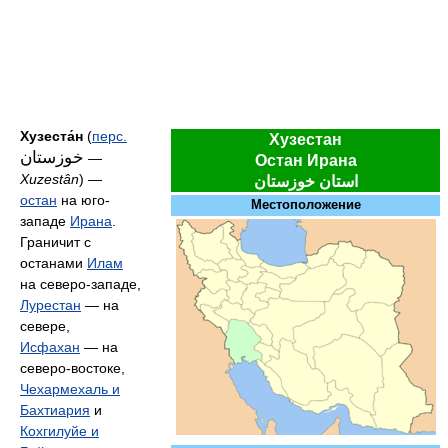
Хузеста́н
(
перс.
Хузестан
خوزستان
‎ —
Остан Ирана
Xuzestân
) —
استان خوزستان
остан
на юго-
Местоположение
западе
Ирана
.
Граничит с
останами
Илам
на северо-западе,
Лурестан
— на
севере,
Исфахан
— на
северо-востоке,
Чехармехаль и
Бахтиария
и
Кохгилуйе и