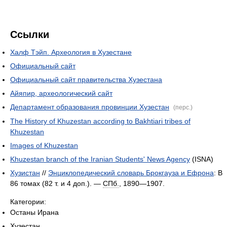
Ссылки
Халф Тэйп. Археология в Хузестане
Официальный сайт
Официальный сайт правительства Хузестана
Айяпир, археологический сайт
Департамент образования провинции Хузестан
(перс.)
The History of Khuzestan according to Bakhtiari tribes of
Khuzestan
Images of Khuzestan
Khuzestan branch of the Iranian Students' News Agency
(ISNA)
Хузистан
//
Энциклопедический словарь Брокгауза и Ефрона
: В
86 томах (82 т. и 4 доп.). —
СПб.
, 1890—1907.
Категории:
Останы Ирана
Хузестан