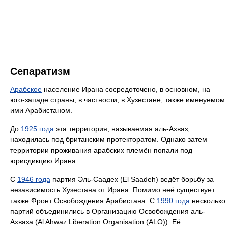
Сепаратизм
Арабское
население Ирана сосредоточено, в основном, на
юго-западе страны, в частности, в Хузестане, также именуемом
ими Арабистаном.
До
1925 года
эта территория, называемая аль-Ахваз,
находилась под британским протекторатом. Однако затем
территории проживания арабских племён попали под
юрисдикцию Ирана.
С
1946 года
партия Эль-Саадех (El Saadeh) ведёт борьбу за
независимость Хузестана от Ирана. Помимо неё существует
также Фронт Освобождения Арабистана. С
1990 года
несколько
партий объединились в Организацию Освобождения аль-
Ахваза (Al Ahwaz Liberation Organisation (ALO)). Её