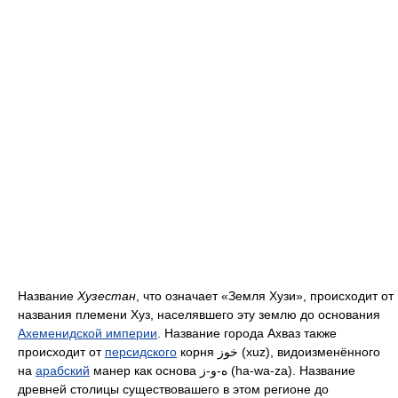
Название
Хузестан
, что означает «Земля Хузи», происходит от
названия племени Хуз, населявшего эту землю до основания
Ахеменидской империи
. Название города Ахваз также
происходит от
персидского
корня خوز (xuz), видоизменённого
на
арабский
манер как основа ه-و-ز (ha-wa-za). Название
древней столицы существовашего в этом регионе до