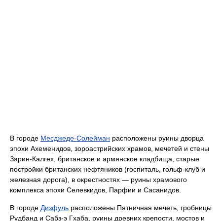
В городе
Месджеде-Солейман
расположены руины дворца
эпохи Ахеменидов, зороастрийских храмов, мечетей и стены
Зарин-Калгех, британское и армянское кладбища, старые
постройки британских нефтяников (госпиталь, гольф-клуб и
железная дорога), в окрестностях — руины храмового
комплекса эпохи Селевкидов, Парфии и Сасанидов.
В городе
Дизфуль
расположены Пятничная мечеть, гробницы
Рудбанд и Сабз-э Гхаба, руины древних крепости, мостов и