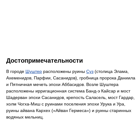
Достопримечательности
В городе
Шуштер
расположены руины
Суз
(столица Элама,
Ахеменидов, Парфии, Сасанидов), гробница пророка Даниила
и Пятничная мечеть эпохи Аббасидов. Возле Шуштера
расположены ирригационная система Банд-э Кайсар и мост
Шадерван эпохи Сасанидов, крепость Саласель, мост Гардар,
холм Чогха-Миш с руинами поселения эпохи Урука и Ура,
руины айвана Кархех («Айван Гермеса») и руины старинных
водяных мельниц.