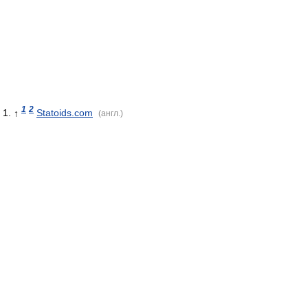
1
2
↑
Statoids.com
(англ.)