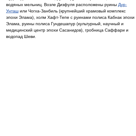
водяных мельниц. Возле Дизфуля расположены руины
Дур-
Унташ
или Чогха-Занбиль (крупнейший храмовый комплекс
эпохи Элама), холм Хафт-Тепе с руинами полиса Кабнак эпохи
Элама, руины полиса Гундешапур (культурный, научный и
медицинский центр эпохи Сасанидов), гробница Саффари и
водопад Шеви.