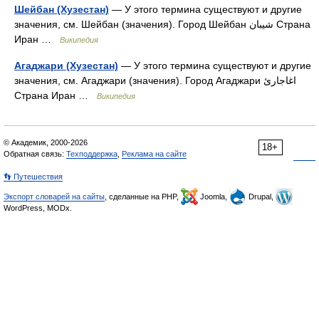
Шейбан (Хузестан)
— У этого термина существуют и другие
значения, см. Шейбан (значения). Город Шейбан شيبان Страна
Иран …
Википедия
Агаджари (Хузестан)
— У этого термина существуют и другие
значения, см. Агаджари (значения). Город Агаджари اغاجارئ
Страна Иран …
Википедия
© Академик, 2000-2026
18+
Обратная связь:
Техподдержка
,
Реклама на сайте
👣 Путешествия
Экспорт словарей на сайты
, сделанные на PHP,
Joomla,
Drupal,
WordPress, MODx.