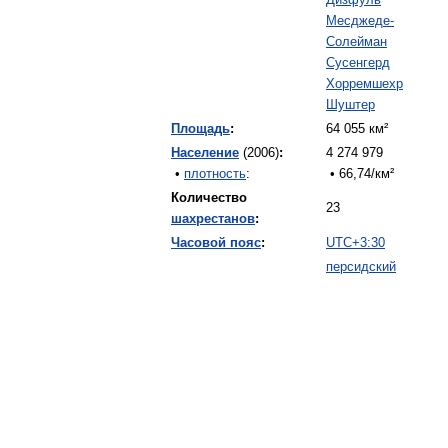
Месджеде-
Солейман
Сусенгерд
Хорремшехр
Шуштер
Площадь
:
64 055 км²
Население
(2006)
:
4 274 979
•
плотность
:
• 66,74/км²
Количество
23
шахрестанов
:
Часовой пояс
:
UTC+3:30
персидский