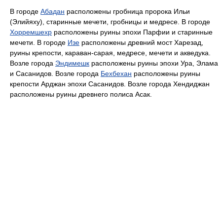
В городе
Абадан
расположены гробница пророка Ильи
(Элийяху), старинные мечети, гробницы и медресе. В городе
Хорремшехр
расположены руины эпохи Парфии и старинные
мечети. В городе
Изе
расположены древний мост Харезад,
руины крепости, караван-сарая, медресе, мечети и акведука.
Возле города
Эндимешк
расположены руины эпохи Ура, Элама
и Сасанидов. Возле города
Бехбехан
расположены руины
крепости Арджан эпохи Сасанидов. Возле города Хендиджан
расположены руины древнего полиса Асак.