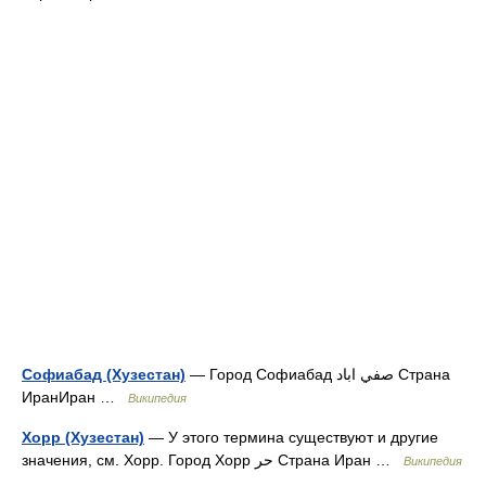
Софиабад (Хузестан)
— Город Софиабад صفي اباد Страна
ИранИран …
Википедия
Хорр (Хузестан)
— У этого термина существуют и другие
значения, см. Хорр. Город Хорр حر Страна Иран …
Википедия