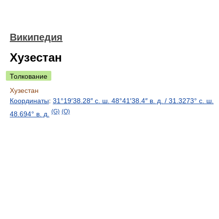
Википедия
Хузестан
Толкование
Хузестан
Координаты
:
31°19′38.28″ с. ш.
48°41′38.4″ в. д.
/
31.3273° с. ш.
(G)
(O)
48.694° в. д.