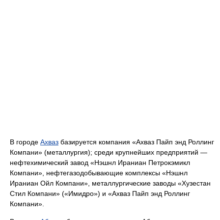
В городе
Ахваз
базируется компания «Ахваз Пайп энд Роллинг
Компани» (металлургия); среди крупнейших предприятий —
нефтехимический завод «Нэшнл Ираниан Петрокэмикл
Компани», нефтегазодобывающие комплексы «Нэшнл
Ираниан Ойл Компани», металлургические заводы «Хузестан
Стил Компани» («Имидро») и «Ахваз Пайп энд Роллинг
Компани».