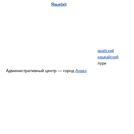
Язык(и)
:
арабский
кашкайский
лури
Административный центр — город
Ахваз
.