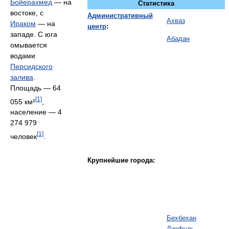
Бойерахмед
— на
Статистика
востоке, с
Административный
Ахваз
Ираком
— на
центр
:
западе. С юга
Абадан
омывается
водами
Персидского
залива
.
Площадь — 64
[1]
055 км²
,
население — 4
274 979
[1]
человек
.
Крупнейшие города:
Бехбехан
Дизфуль