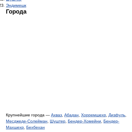
Эндимешк
Города
Крупнейшие города —
Ахваз
,
Абадан
,
Хорремшехр
,
Дизфуль
,
Месджеде-Солейман
,
Шуштер
,
Бендер-Хомейни
,
Бендер-
Махшехр
,
Бехбехан