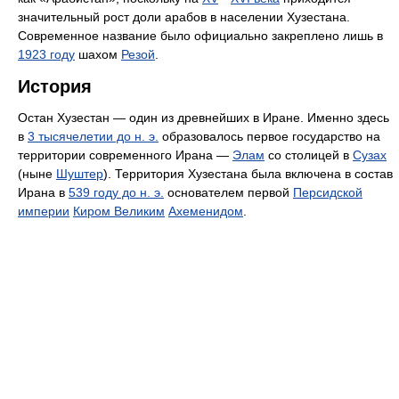
значительный рост доли арабов в населении Хузестана.
Современное название было официально закреплено лишь в
1923 году
шахом
Резой
.
История
Остан Хузестан — один из древнейших в Иране. Именно здесь
в
3 тысячелетии до н. э.
образовалось первое государство на
территории современного Ирана —
Элам
со столицей в
Сузах
(ныне
Шуштер
). Территория Хузестана была включена в состав
Ирана в
539 году до н. э.
основателем первой
Персидской
империи
Киром Великим
Ахеменидом
.