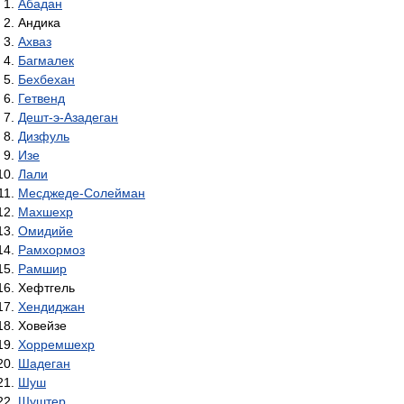
Абадан
Андика
Ахваз
Багмалек
Бехбехан
Гетвенд
Дешт-э-Азадеган
Дизфуль
Изе
Лали
Месджеде-Солейман
Махшехр
Омидийе
Рамхормоз
Рамшир
Хефтгель
Хендиджан
Ховейзе
Хорремшехр
Шадеган
Шуш
Шуштер