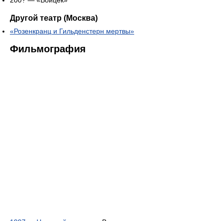
200? — «Войцек»
Другой театр (Москва)
«Розенкранц и Гильденстерн мертвы»
Фильмография