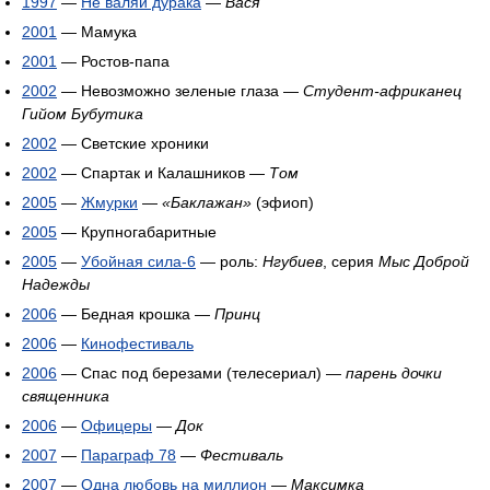
1997
—
Не валяй дурака
—
Вася
2001
— Мамука
2001
— Ростов-папа
2002
— Невозможно зеленые глаза —
Студент-африканец
Гийом Бубутика
2002
— Светские хроники
2002
— Спартак и Калашников —
Том
2005
—
Жмурки
—
«Баклажан»
(эфиоп)
2005
— Крупногабаритные
2005
—
Убойная сила-6
— роль:
Нгубиев
, серия
Мыс Доброй
Надежды
2006
— Бедная крошка —
Принц
2006
—
Кинофестиваль
2006
— Спас под березами (телесериал) —
парень дочки
священника
2006
—
Офицеры
—
Док
2007
—
Параграф 78
—
Фестиваль
2007
—
Одна любовь на миллион
—
Максимка