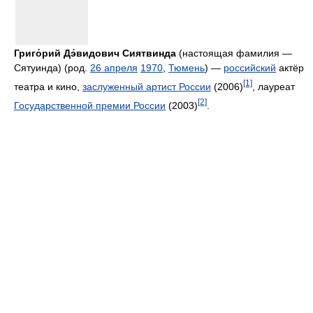
Григо́рий Дэ́видович Сиятвинда
(настоящая фамилия —
Сятуинда) (род.
26 апреля
1970
,
Тюмень
) —
российский
актёр
[1]
театра и кино,
заслуженный артист России
(2006)
, лауреат
[2]
Государственной премии России
(2003)
.