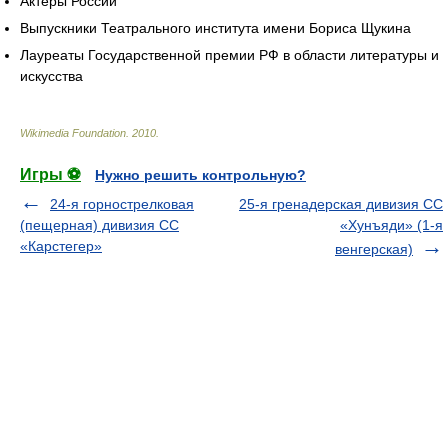
Актёры России
Выпускники Театрального института имени Бориса Щукина
Лауреаты Государственной премии РФ в области литературы и
искусства
Wikimedia Foundation
.
2010
.
Игры ⚽
Нужно решить контрольную?
24-я горнострелковая
25-я гренадерская дивизия СС
(пещерная) дивизия СС
«Хунъяди» (1-я
«Карстегер»
венгерская)