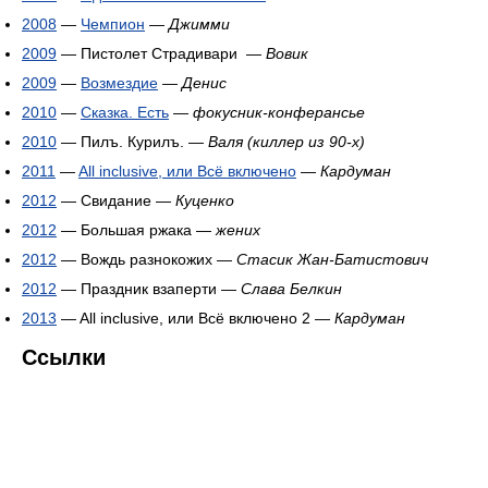
2008
—
Чемпион
—
Джимми
2009
— Пистолет Страдивари —
Вовик
2009
—
Возмездие
—
Денис
2010
—
Сказка. Есть
—
фокусник-конферансье
2010
— Пилъ. Курилъ. —
Валя (киллер из 90-х)
2011
—
All inclusive, или Всё включено
—
Кардуман
2012
— Свидание —
Куценко
2012
— Большая ржака —
жених
2012
— Вождь разнокожих —
Стасик Жан-Батистович
2012
— Праздник взаперти —
Слава Белкин
2013
— All inclusive, или Всё включено 2 —
Кардуман
Ссылки