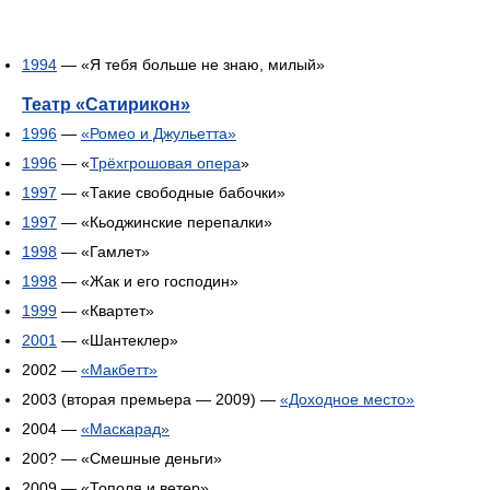
1994
— «Я тебя больше не знаю, милый»
Театр «Сатирикон»
1996
—
«Ромео и Джульетта»
1996
— «
Трёхгрошовая опера
»
1997
— «Такие свободные бабочки»
1997
— «Кьоджинские перепалки»
1998
— «Гамлет»
1998
— «Жак и его господин»
1999
— «Квартет»
2001
— «Шантеклер»
2002 —
«Макбетт»
2003 (вторая премьера — 2009) —
«Доходное место»
2004 —
«Маскарад»
200? — «Смешные деньги»
2009 — «Тополя и ветер»