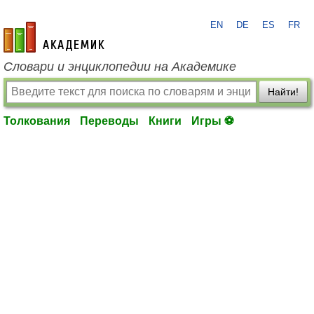
EN
DE
ES
FR
academic.ru
Словари и энциклопедии на Академике
Найти!
Толкования
Переводы
Книги
Игры ⚽