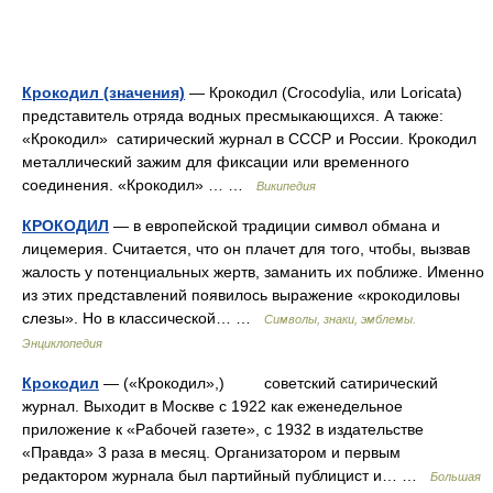
Крокодил (значения)
— Крокодил (Crocodylia, или Loricata)
представитель отряда водных пресмыкающихся. А также:
«Крокодил» сатирический журнал в СССР и России. Крокодил
металлический зажим для фиксации или временного
соединения. «Крокодил» … …
Википедия
КРОКОДИЛ
— в европейской традиции символ обмана и
лицемерия. Считается, что он плачет для того, чтобы, вызвав
жалость у потенциальных жертв, заманить их поближе. Именно
из этих представлений появилось выражение «крокодиловы
слезы». Но в классической… …
Символы, знаки, эмблемы.
Энциклопедия
Крокодил
— («Крокодил»,) советский сатирический
журнал. Выходит в Москве с 1922 как еженедельное
приложение к «Рабочей газете», с 1932 в издательстве
«Правда» 3 раза в месяц. Организатором и первым
редактором журнала был партийный публицист и… …
Большая