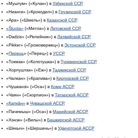
«Муштум» («Кулак») в
Узбекской ССР
,
«Нианги» («Крокодил») в
Грузинской ССР
,
«Ара» («Шмель») в
Казахской ССР
,
«Šluota»
(«Метла») в
Литовской ССР
,
«Dadzis» («Репейник») в
Латвийской ССР
,
«Pikker» («Громовержец») в
Эстонской ССР
,
«
Перець
» («Перец») в
УССР
,
«Токмак» («Колотушка») в
Туркменской ССР
,
«Хорпуштак» («Еж») в
Таджикской ССР
,
«Чалкан» («Крапива») в
Киргизской ССР
,
«Чушканзi» («Оса») в
Коми АССР
,
«Чаян» («Скорпион») в
Татарской АССР
,
«Капкӑн»
в
Чувашской АССР
,
«Пачемыш» («Оса») в
Марийской АССР
,
«Хэнэк» («Вилы») в
Башкирской АССР
,
«Шекыч» («Шершень») в
Удмуртской АССР