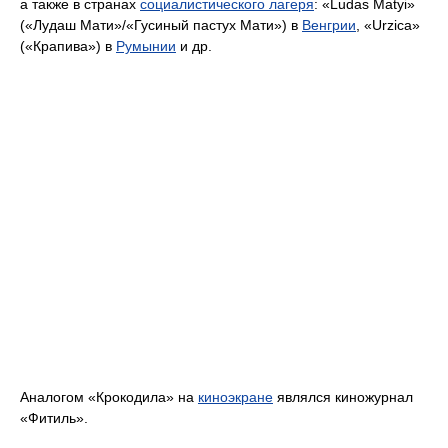
а также в странах
социалистического лагеря
: «Ludas Matyi»
(«Лудаш Мати»/«Гусиный пастух Мати») в
Венгрии
, «Urzica»
(«Крапива») в
Румынии
и др.
Аналогом «Крокодила» на
киноэкране
являлся киножурнал
«Фитиль».