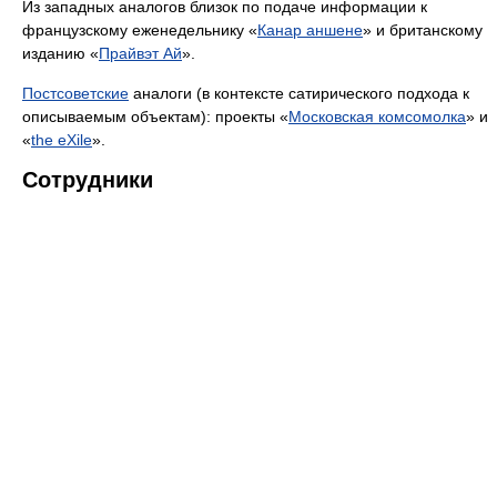
Из западных аналогов близок по подаче информации к
французскому еженедельнику «
Канар аншене
» и британскому
изданию «
Прайвэт Ай
».
Постсоветские
аналоги (в контексте сатирического подхода к
описываемым объектам): проекты «
Московская комсомолка
» и
«
the eXile
».
Сотрудники