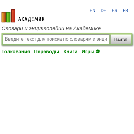
EN
DE
ES
FR
academic.ru
Словари и энциклопедии на Академике
Найти!
Толкования
Переводы
Книги
Игры ⚽