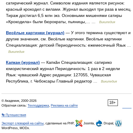
сатирический журнал. Символом издания является рисунок:
красный крокодил с вилами. Журнал выходил три раза в месяц.
Тираж достигал 6,5 млн экз. Основными мишенями сатиры
«Крокодила» были бюрократы, пьяницы,… …
Википедия
Весёлые картинки (журнал)
— У этого термина существуют и
другие значения, см. Весёлые картинки. Весёлые картинки
Специализация: детский Периодичность: ежемесячный Язык …
Википедия
Капкан (журнал)
— Капкӑн Специализация: сатирико
юмористический журнал Периодичность: 1 раз в 2 недели
Язык: чувашский Адрес редакции: 127055, Чувашская
Республика, г. Чебоксары Главный редактор …
Википедия
© Академик, 2000-2026
18+
Обратная связь:
Техподдержка
,
Реклама на сайте
👣 Путешествия
Экспорт словарей на сайты
, сделанные на PHP,
Joomla,
Drupal,
WordPress, MODx.