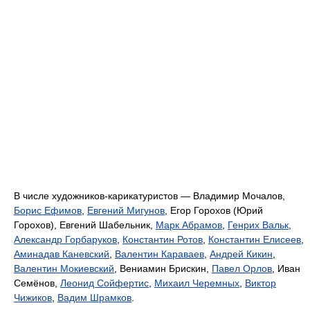
В числе художников-карикатуристов — Владимир Мочалов,
Борис Ефимов
,
Евгений Мигунов
, Егор Горохов (Юрий
Горохов), Евгений Шабельник,
Марк Абрамов
,
Генрих Вальк
,
Александр Горбаруков
,
Константин Ротов
,
Константин Елисеев
,
Аминадав Каневский
,
Валентин Караваев
,
Андрей Кикин
,
Валентин Мокиевский
, Вениамин Брискин,
Павел Орлов
, Иван
Семёнов,
Леонид Сойфертис
,
Михаил Черемных
,
Виктор
Чижиков
,
Вадим Шрамков
.