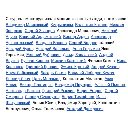
С журналом сотрудничали многие известные люди, в том числе
Владимир Маяковский
,
Кукрыниксы
,
Валентин Катаев
,
Михаил
Зощенко
,
Сергей Званцев
, Александр Моралевич,
Николай
Адуев
,
Василий Ардаматский
,
Виктор Ардов
,
Александр
Архангельский
,
Владлен Бахнов
,
Сергей Бодров
-старший,
Аркадий Бухов
,
Аркадий Васильев
,
Анна Гедымин
,Ясон
Герсамия,
Евгений Дубровин
,
Давид Заславский
,
Андрей
Внуков
,
Руслан Киреев
,
Михаил Казовский
, Феликс Камов,
Нина
Краснова
,
Григорий Крошин
,
Эмиль Кроткий
,
Андрей Кучаев
,
Наум Лабковский
,
Лазарь Лагин
,
Василий Лебедев-Кумач
,
Леонид Ленч
,
Цаль Меламед
, Константин Мелихан,
Азиз
Несин
,
Виктор Плотицын
,
Владимир Прутцков
,
Алексей Пьянов
,
Александр Раскин
,
Григорий Рыклин
,
Борис Егоров
,
Сергей
Смирнов
,
Леонид Сухоруков
,
Борис Тимофеев
,
Илья
Шатуновский
, Борис Юдин, Владимир Зарецкий, Константин
Болтрукевич, Ольга Толмачева,
Аркадий Давидович
.