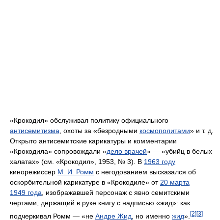
«Крокодил» обслуживал политику официального
антисемитизма
, охоты за «безродными
космополитами
» и т. д.
Открыто антисемитские карикатуры и комментарии
«Крокодила» сопровождали «
дело врачей
» — «убийц в белых
халатах» (см. «Крокодил», 1953, № 3). В
1963 году
кинорежиссер
М. И. Ромм
с негодованием высказался об
оскорбительной карикатуре в «Крокодиле» от
20 марта
1949 года
, изображавшей персонаж с явно семитскими
чертами, держащий в руке книгу с надписью «жид»: как
[2]
[3]
подчеркивал Ромм — «не
Андре Жид
, но именно
жид
».