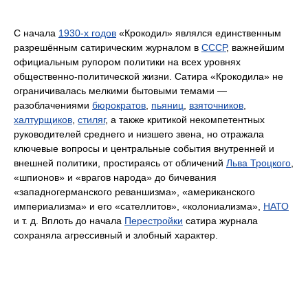
С начала
1930-х годов
«Крокодил» являлся единственным
разрешённым сатирическим журналом в
СССР
, важнейшим
официальным рупором политики на всех уровнях
общественно-политической жизни. Сатира «Крокодила» не
ограничивалась мелкими бытовыми темами —
разоблачениями
бюрократов
,
пьяниц
,
взяточников
,
халтурщиков
,
стиляг
, а также критикой некомпетентных
руководителей среднего и низшего звена, но отражала
ключевые вопросы и центральные события внутренней и
внешней политики, простираясь от обличений
Льва Троцкого
,
«шпионов» и «врагов народа» до бичевания
«западногерманского реваншизма», «американского
империализма» и его «сателлитов», «колониализма»,
НАТО
и т. д. Вплоть до начала
Перестройки
сатира журнала
сохраняла агрессивный и злобный характер.