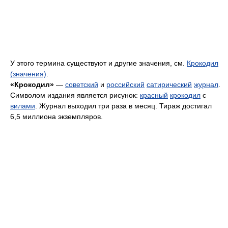
У этого термина существуют и другие значения, см.
Крокодил
(значения)
.
«Крокодил»
—
советский
и
российский
сатирический
журнал
.
Символом издания является рисунок:
красный
крокодил
с
вилами
. Журнал выходил три раза в месяц. Тираж достигал
6,5 миллиона экземпляров.