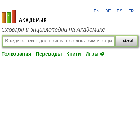
EN
DE
ES
FR
academic.ru
Словари и энциклопедии на Академике
Найти!
Толкования
Переводы
Книги
Игры ⚽