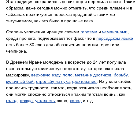
Эта традиция сохранилась до сих пор и пережила эпохи. Таким
образом, даже сегодня можно отметить, что среди племён и в
чайханах практикуется пересказ преданий с таким же
энтузиазмом, как это было в прошлые века.
Степень увлечения иранцев своими
героями
и
чемпионами
,
среди прочего, подчёркивает тот факт, что в
персидском языке
есть более 30 слов для обозначения понятия героя или
чемпиона.
В Древнем Иране молодёжь в возрасте до 24 лет получала
основательную физическую подготовку, которая включала
маскировку,
верховую езду
,
поло
,
метание дротиков
,
борьбу
,
кулачный бой
,
стрельбу из лука
,
фехтование
. Их учили стойко
преносить трудности, так что, когда возникала необходимость,
они могли спокойно относиться к таким тяготам войны, как
голод
,
жажда
,
усталость
, жара,
холод
и т. д.