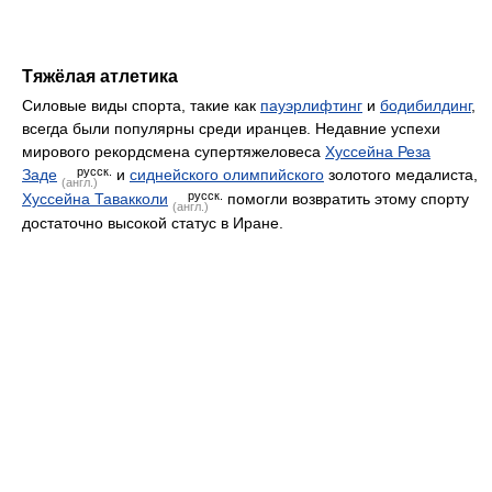
Тяжёлая атлетика
Силовые виды спорта, такие как
пауэрлифтинг
и
бодибилдинг
,
всегда были популярны среди иранцев. Недавние успехи
мирового рекордсмена супертяжеловеса
Хуссейна Реза
русск.
Заде
и
сиднейского олимпийского
золотого медалиста,
(англ.)
русск.
Хуссейна Тавакколи
помогли возвратить этому спорту
(англ.)
достаточно высокой статус в Иране.