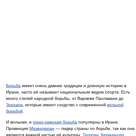
Борьба
имеет очень давние традиции и длинную историю в
Иране, часто её называют национальным видом спорта. Есть
много стилей народной борьбы, от Варзеже Пахлавани до
Зорхана
, которые имеют сходство с современной
вольной
борьбой
.
И вольная, и
греко-римская борьба
популярны в Иране.
Провинция
Мазендеран
— лидер страны по борьбе, так как она
является важной частью её культуры.
Тегеран
,
Керманшах
,