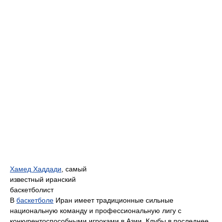
Хамед Хаддади
, самый
известный иранский
баскетболист
В
баскетболе
Иран имеет традиционные сильные
национальную команду и профессиональную лигу с
конкурентоспособными игроками в Азии. Клубы в последнее