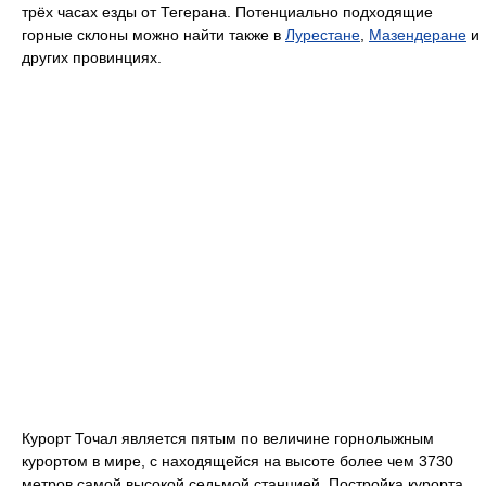
трёх часах езды от Тегерана. Потенциально подходящие
горные склоны можно найти также в
Лурестане
,
Мазендеране
и
других провинциях.
Курорт Точал является пятым по величине горнолыжным
курортом в мире, с находящейся на высоте более чем 3730
метров самой высокой седьмой станцией. Постройка курорта