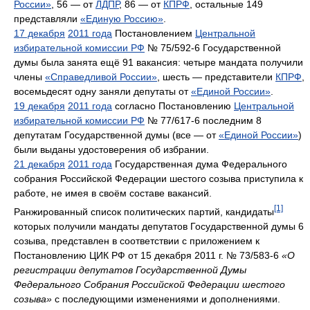
России»
, 56 — от
ЛДПР
, 86 — от
КПРФ
, остальные 149
представляли
«Единую Россию»
.
17 декабря
2011 года
Постановлением
Центральной
избирательной комиссии РФ
№ 75/592-6 Государственной
думы была занята ещё 91 вакансия: четыре мандата получили
члены
«Справедливой России»
, шесть — представители
КПРФ
,
восемьдесят одну заняли депутаты от
«Единой России»
.
19 декабря
2011 года
согласно Постановлению
Центральной
избирательной комиссии РФ
№ 77/617-6 последним 8
депутатам Государственной думы (все — от
«Единой России»
)
были выданы удостоверения об избрании.
21 декабря
2011 года
Государственная дума Федерального
собрания Российской Федерации шестого созыва приступила к
работе, не имея в своём составе вакансий.
[1]
Ранжированный список политических партий, кандидаты
которых получили мандаты депутатов Государственной думы 6
созыва, представлен в соответствии с приложением к
Постановлению ЦИК РФ от 15 декабря 2011 г. № 73/583-6
«О
регистрации депутатов Государственной Думы
Федерального Собрания Российской Федерации шестого
созыва»
с последующими изменениями и дополнениями.