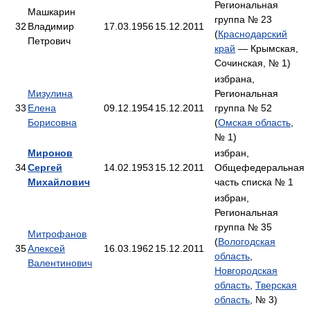
Региональная
Машкарин
группа № 23
32
Владимир
17.03.1956
15.12.2011
(
Краснодарский
Петрович
край
— Крымская,
Сочинская, № 1)
избрана,
Мизулина
Региональная
33
Елена
09.12.1954
15.12.2011
группа № 52
Борисовна
(
Омская область
,
№ 1)
Миронов
избран,
34
Сергей
14.02.1953
15.12.2011
Общефедеральная
Михайлович
часть списка № 1
избран,
Региональная
группа № 35
Митрофанов
(
Вологодская
35
Алексей
16.03.1962
15.12.2011
область
,
Валентинович
Новгородская
область
,
Тверская
область
, № 3)