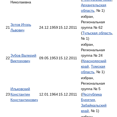
Николаевна
Архангельская
область
, № 1)
избран,
Региональная
Зотов Игорь
21
24.12.1959
15.12.2011
группа № 62
Львович
(
Тульская область
,
№ 1)
избран,
Региональная
Зубов Валерий
группа № 24
22
09.05.1953
15.12.2011
Викторович
(
Красноярский
край
,
Томская
область
, № 1)
избран,
Региональная
Ильковский
группа № 5
23
Константин
12.01.1964
15.12.2011
(
Республика
Константинович
Бурятия
,
Забайкальский
край
, № 1)
избран,