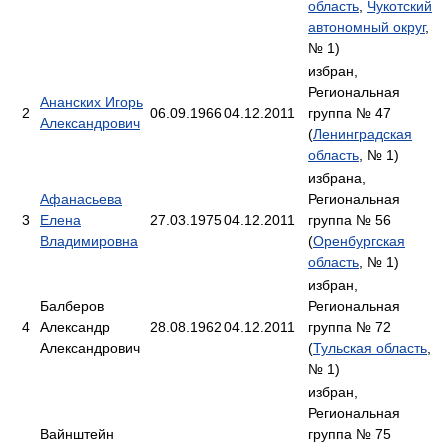
область
,
Чукотский
автономный округ
,
№ 1)
избран,
Региональная
Ананских Игорь
2
06.09.1966
04.12.2011
группа № 47
Александрович
(
Ленинградская
область
, № 1)
избрана,
Афанасьева
Региональная
3
Елена
27.03.1975
04.12.2011
группа № 56
Владимировна
(
Оренбургская
область
, № 1)
избран,
Балберов
Региональная
4
Александр
28.08.1962
04.12.2011
группа № 72
Александрович
(
Тульская область
,
№ 1)
избран,
Региональная
Вайнштейн
группа № 75