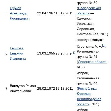
группа № 59
Бурков
(
Свердловская
5
Александр
23.04.1967
15.12.2011
область
—
Леонидович
Каменск-
Уральская,
Серовская,
Центральная, № 1)
передан мандат
[3]
Курочкина А. А.
;
Бычкова
Региональная
[2]
6
Евдокия
13.03.1955
17.12.2011
группа № 45
Ивановна
(
Липецкая область
,
№ 2)
избран,
Региональная
группа № 44
Ванчугов Роман
7
28.02.1972
15.12.2011
(
Республика
Анатольевич
Карелия
,
Ленинградская
область
, № 1)
избран,