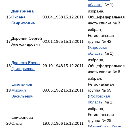
область
, № 1)
Дмитриева
избрана,
16
Оксана
03.04.1958
15.12.2011
Общефедеральная
Генриховна
часть списка № 3
избран,
Региональная
Доронин Сергей
17
02.01.1965
15.12.2011
группа № 42
Александрович
(
Кировская
область
, № 1)
избрана,
Драпеко Елена
18
29.10.1948
15.12.2011
Общефедеральная
Григорьевна
часть списка № 8
избран,
Емельянов
Региональная
19
Михаил
09.05.1962
15.12.2011
группа № 55
Васильевич
(
Ростовская
область
, № 1)
избрана,
Региональная
Епифанова
группа № 29
20
Ольга
19.08.1966
15.12.2011
(
Республика Коми
,