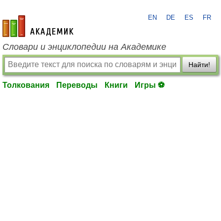
EN
DE
ES
FR
academic.ru
Словари и энциклопедии на Академике
Найти!
Толкования
Переводы
Книги
Игры ⚽