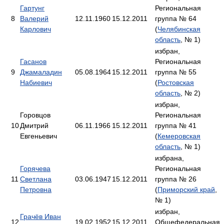
Гартунг
Региональная
8
Валерий
12.11.1960
15.12.2011
группа № 64
Карлович
(
Челябинская
область
, № 1)
избран,
Гасанов
Региональная
9
Джамаладин
05.08.1964
15.12.2011
группа № 55
Набиевич
(
Ростовская
область
, № 2)
избран,
Горовцов
Региональная
10
Дмитрий
06.11.1966
15.12.2011
группа № 41
Евгеньевич
(
Кемеровская
область
, № 1)
избрана,
Горячева
Региональная
11
Светлана
03.06.1947
15.12.2011
группа № 26
Петровна
(
Приморский край
,
№ 1)
избран,
Грачёв Иван
12
19.02.1952
15.12.2011
Общефедеральная