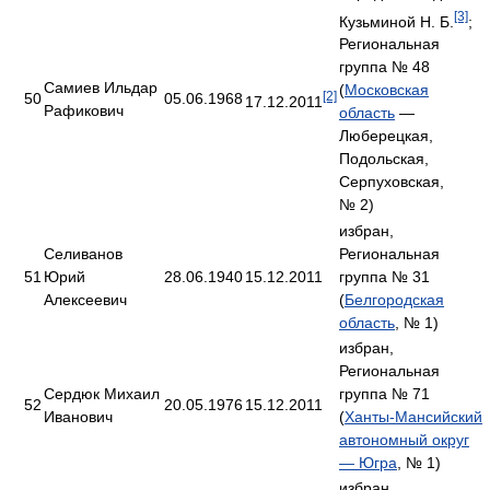
[3]
Кузьминой Н. Б.
;
Региональная
группа № 48
Самиев Ильдар
(
Московская
[2]
50
05.06.1968
17.12.2011
Рафикович
область
—
Люберецкая,
Подольская,
Серпуховская,
№ 2)
избран,
Селиванов
Региональная
51
Юрий
28.06.1940
15.12.2011
группа № 31
Алексеевич
(
Белгородская
область
, № 1)
избран,
Региональная
Сердюк Михаил
группа № 71
52
20.05.1976
15.12.2011
Иванович
(
Ханты-Мансийский
автономный округ
— Югра
, № 1)
избран,