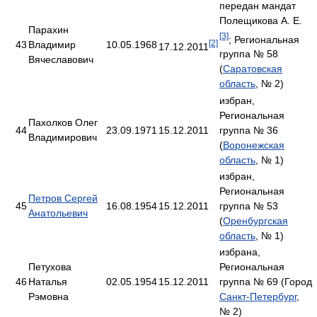
передан мандат
Полещикова А. Е.
Парахин
[3]
; Региональная
[2]
43
Владимир
10.05.1968
17.12.2011
группа № 58
Вячеславович
(
Саратовская
область
, № 2)
избран,
Региональная
Пахолков Олег
44
23.09.1971
15.12.2011
группа № 36
Владимирович
(
Воронежская
область
, № 1)
избран,
Региональная
Петров Сергей
45
16.08.1954
15.12.2011
группа № 53
Анатольевич
(
Оренбургская
область
, № 1)
избрана,
Петухова
Региональная
46
Наталья
02.05.1954
15.12.2011
группа № 69 (Город
Рэмовна
Санкт-Петербург
,
№ 2)