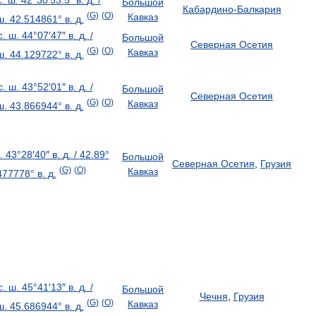
с
.
ш
.
42
°
30
′
53
.
5
″
в
.
д
.
/
Большой
Кабардино
-
Балкария
(
G
)
(
O
)
Кавказ
ш
.
42
.
514861
°
в
.
д
.
с
.
ш
.
44
°
07
′
47
″
в
.
д
.
/
Большой
Северная
Осетия
(
G
)
(
O
)
Кавказ
ш
.
44
.
129722
°
в
.
д
.
с
.
ш
.
43
°
52
′
01
″
в
.
д
.
/
Большой
Северная
Осетия
(
G
)
(
O
)
Кавказ
ш
.
43
.
866944
°
в
.
д
.
.
43
°
28
′
40
″
в
.
д
.
/
42
.
89
°
Большой
Северная
Осетия
,
Грузия
(
G
)
(
O
)
Кавказ
477778
°
в
.
д
.
с
.
ш
.
45
°
41
′
13
″
в
.
д
.
/
Большой
Чечня
,
Грузия
(
G
)
(
O
)
Кавказ
ш
.
45
.
686944
°
в
.
д
.