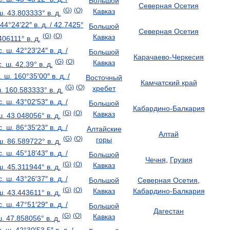
Большой
Северная
Осетия
(
G
)
(
O
)
Кавказ
ш
.
43
.
803333
°
в
.
д
.
44
°
24
′
22
″
в
.
д
.
/
42
.
7425
°
Большой
Северная
Осетия
(
G
)
(
O
)
Кавказ
406111
°
в
.
д
.
с
.
ш
.
42
°
23
′
24
″
в
.
д
.
/
Большой
Карачаево
-
Черкесия
(
G
)
(
O
)
Кавказ
с
.
ш
.
42
.
39
°
в
.
д
.
.
ш
.
160
°
35
′
00
″
в
.
д
.
/
Восточный
Камчатский
край
(
G
)
(
O
)
хребет
ш
.
160
.
583333
°
в
.
д
.
с
.
ш
.
43
°
02
′
53
″
в
.
д
.
/
Большой
Кабардино
-
Балкария
(
G
)
(
O
)
Кавказ
ш
.
43
.
048056
°
в
.
д
.
с
.
ш
.
86
°
35
′
23
″
в
.
д
.
/
Алтайские
Алтай
(
G
)
(
O
)
горы
ш
.
86
.
589722
°
в
.
д
.
с
.
ш
.
45
°
18
′
43
″
в
.
д
.
/
Большой
Чечня
,
Грузия
(
G
)
(
O
)
Кавказ
ш
.
45
.
311944
°
в
.
д
.
с
.
ш
.
43
°
26
′
37
″
в
.
д
.
/
Большой
Северная
Осетия
,
(
G
)
(
O
)
Кавказ
Кабардино
-
Балкария
ш
.
43
.
443611
°
в
.
д
.
с
.
ш
.
47
°
51
′
29
″
в
.
д
.
/
Большой
Дагестан
(
G
)
(
O
)
Кавказ
ш
.
47
.
858056
°
в
.
д
.