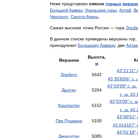
Ниже
представлен
список
горных
верши
Большой
Кавказ
,
Уральские
горы
,
Алтай
,
В
Черского
,
Сихотэ
-
Алинь
.
Самая
высокая
точка
России
—
гора
Эльбр
В
данном
списке
приведены
вершины
гор
,
принадлежит
Большому
Кавказу
,
две
Алта
Высота
,
Вершина
К
м
43
°
21
′
11
″
Эльбрус
5642
43
.
353056
°
с
.
43
°
03
′
09
″
с
.
ш
.
Дыхтау
5204
с
.
ш
.
43
.
43
°
03
′
00
″
с
.
ш
Коштантау
5152
с
.
ш
.
43
.
43
°
00
′
51
″
Пик
Пушкина
5100
43
.
014167
°
43
°
01
′
18
″
Джангитау
5085