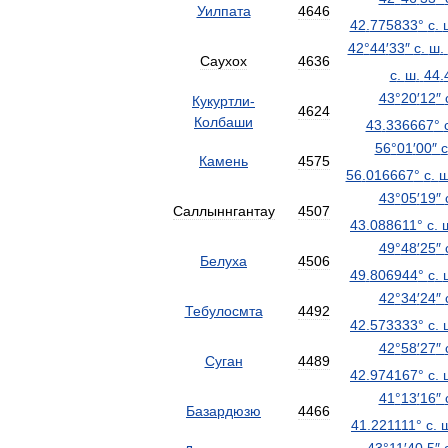
Уилпата
4646
42
.
775833
°
с
.
42
°
44
′
33
″
с
.
ш
.
Саухох
4636
с
.
ш
.
44
.
43
°
20
′
12
″
Кукуртли
-
4624
Колбаши
43
.
336667
°
56
°
01
′
00
″
с
Камень
4575
56
.
016667
°
с
.
43
°
05
′
19
″
Саллыннгантау
4507
43
.
088611
°
с
.
49
°
48
′
25
″
Белуха
4506
49
.
806944
°
с
.
42
°
34
′
24
″
Тебулосмта
4492
42
.
573333
°
с
.
42
°
58
′
27
″
Суган
4489
42
.
974167
°
с
.
41
°
13
′
16
″
Базардюзю
4466
41
.
221111
°
с
.