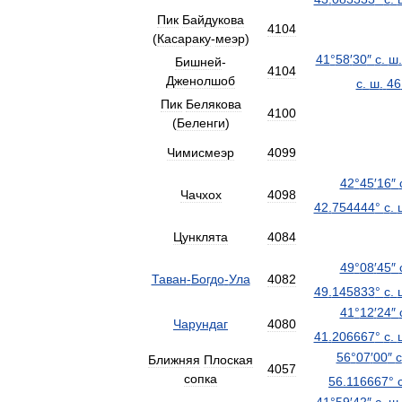
Пик
Байдукова
4104
(
Касараку
-
меэр
)
41
°
58
′
30
″
с
.
ш
.
Бишней
-
4104
Дженолшоб
с
.
ш
.
46
Пик
Белякова
4100
(
Беленги
)
Чимисмеэр
4099
42
°
45
′
16
″
Чачхох
4098
42
.
754444
°
с
.
Цунклята
4084
49
°
08
′
45
″
Таван
-
Богдо
-
Ула
4082
49
.
145833
°
с
.
41
°
12
′
24
″
Чарундаг
4080
41
.
206667
°
с
.
56
°
07
′
00
″
с
Ближняя
Плоская
4057
сопка
56
.
116667
°