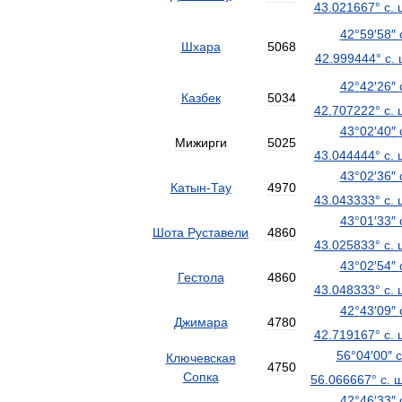
43
.
021667
°
с
.
42
°
59
′
58
″
Шхара
5068
42
.
999444
°
с
.
42
°
42
′
26
″
Казбек
5034
42
.
707222
°
с
.
43
°
02
′
40
″
Мижирги
5025
43
.
044444
°
с
.
43
°
02
′
36
″
Катын
-
Тау
4970
43
.
043333
°
с
.
43
°
01
′
33
″
Шота
Руставели
4860
43
.
025833
°
с
.
43
°
02
′
54
″
Гестола
4860
43
.
048333
°
с
.
42
°
43
′
09
″
Джимара
4780
42
.
719167
°
с
.
56
°
04
′
00
″
с
Ключевская
4750
Сопка
56
.
066667
°
с
.
42
°
46
′
33
″