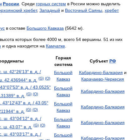
н
России
.
Среди
горных
систем
в
России
можно
выделить
ерхоянский
хребет
,
Западный
и
Восточный
Саяны
,
хребет
ус
в
составе
Большого
Кавказа
(
5642
м
).
высота
которых
более
4000
м
,
всего
54
вершины
.
51
из
них
ю
и
одна
находится
на
Камчатке
.
Горная
оординаты
Субъект
РФ
система
с
.
ш
.
42
°
26
′
13
″
в
.
д
.
/
Большой
Кабардино
-
Балкария
и
(
G
)
(
O
)
Кавказ
Карачаево
-
Черкесия
ш
.
42
.
436944
°
в
.
д
.
43
°
07
′
53
″
в
.
д
.
/
43
.
0525
°
Большой
Кабардино
-
Балкария
(
G
)
(
O
)
Кавказ
131389
°
в
.
д
.
.
43
°
12
′
43
″
в
.
д
.
/
43
.
05
°
Большой
Кабардино
-
Балкария
(
G
)
(
O
)
Кавказ
211944
°
в
.
д
.
с
.
ш
.
43
°
04
′
12
″
в
.
д
.
/
Большой
Кабардино
-
Балкария
(
G
)
(
O
)
Кавказ
с
.
ш
.
43
.
07
°
в
.
д
.
с
.
ш
.
43
°
03
′
17
″
в
.
д
.
/
Большой
Кабардино
-
Балкария