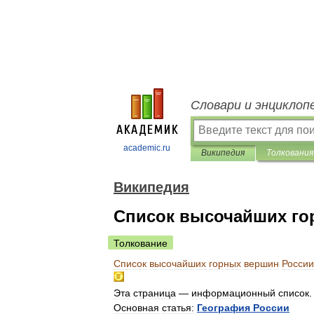
Словари и энциклоп
academic.ru
Википедия
Толкования
Википедия
Список высочайших го
Толкование
Список
высочайших
горных
вершин
России
Эта
страница
—
информационный
список
.
Основная
статья:
География
России