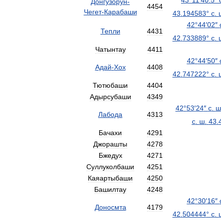
43
°
11
′
40
.
5
″
Донгузорун
-
4454
Чегет
-
Карабаши
43
.
194583
°
с
.
42
°
44
′
02
″
Тепли
4431
42
.
733889
°
с
.
Чатынтау
4411
42
°
44
′
50
″
Адай
-
Хох
4408
42
.
747222
°
с
.
Тютюбаши
4404
Адырсубаши
4349
42
°
53
′
24
″
с
.
ш
Лабода
4313
с
.
ш
.
43
.
Бачахи
4291
Джорашты
4278
Бжедух
4271
Суллуколбаши
4251
Каяартыбаши
4250
Башилтау
4248
42
°
30
′
16
″
Доносмта
4179
42
.
504444
°
с
.