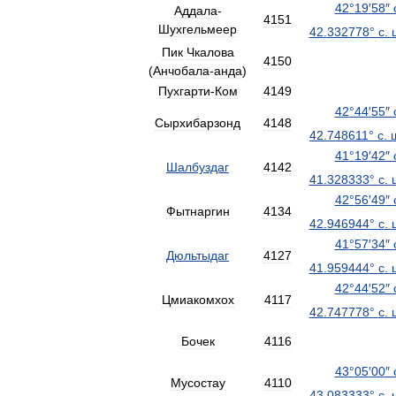
42
°
19
′
58
″
Аддала
-
4151
Шухгельмеер
42
.
332778
°
с
.
Пик
Чкалова
4150
(
Анчобала
-
анда
)
Пухгарти
-
Ком
4149
42
°
44
′
55
″
Сырхибарзонд
4148
42
.
748611
°
с
.
41
°
19
′
42
″
Шалбуздаг
4142
41
.
328333
°
с
.
42
°
56
′
49
″
Фытнаргин
4134
42
.
946944
°
с
.
41
°
57
′
34
″
Дюльтыдаг
4127
41
.
959444
°
с
.
42
°
44
′
52
″
Цмиакомхох
4117
42
.
747778
°
с
.
Бочек
4116
43
°
05
′
00
″
Мусостау
4110
43
.
083333
°
с
.