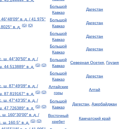
Большой
Дагестан
Кавказ
46
°
48
′
09
″
в
.
д
.
/
41
.
975
°
Большой
Дагестан
(
G
)
(
O
)
Кавказ
.
8025
°
в
.
д
.
Большой
Дагестан
Кавказ
Большой
Дагестан
Кавказ
с
.
ш
.
44
°
30
′
50
″
в
.
д
.
/
Большой
Северная
Осетия
,
Грузия
(
G
)
(
O
)
Кавказ
ш
.
44
.
513889
°
в
.
д
.
Большой
Дагестан
Кавказ
с
.
ш
.
87
°
49
′
09
″
в
.
д
.
/
Алтайские
Алтай
(
G
)
(
O
)
горы
ш
.
87
.
819167
°
в
.
д
.
с
.
ш
.
47
°
43
′
35
″
в
.
д
.
/
Большой
Дагестан
,
Азербайджан
(
G
)
(
O
)
Кавказ
ш
.
47
.
726389
°
в
.
д
.
.
ш
.
160
°
30
′
00
″
в
.
д
.
/
Восточный
Камчатский
край
(
G
)
(
O
)
хребет
с
.
ш
.
160
.
5
°
в
.
д
.