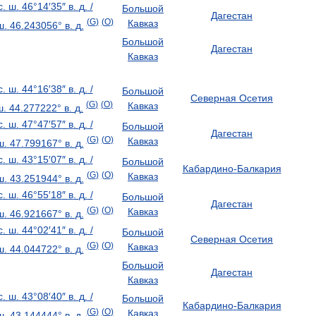
с
.
ш
.
46
°
14
′
35
″
в
.
д
.
/
Большой
Дагестан
(
G
)
(
O
)
Кавказ
ш
.
46
.
243056
°
в
.
д
.
Большой
Дагестан
Кавказ
с
.
ш
.
44
°
16
′
38
″
в
.
д
.
/
Большой
Северная
Осетия
(
G
)
(
O
)
Кавказ
ш
.
44
.
277222
°
в
.
д
.
с
.
ш
.
47
°
47
′
57
″
в
.
д
.
/
Большой
Дагестан
(
G
)
(
O
)
Кавказ
ш
.
47
.
799167
°
в
.
д
.
с
.
ш
.
43
°
15
′
07
″
в
.
д
.
/
Большой
Кабардино
-
Балкария
(
G
)
(
O
)
Кавказ
ш
.
43
.
251944
°
в
.
д
.
с
.
ш
.
46
°
55
′
18
″
в
.
д
.
/
Большой
Дагестан
(
G
)
(
O
)
Кавказ
ш
.
46
.
921667
°
в
.
д
.
с
.
ш
.
44
°
02
′
41
″
в
.
д
.
/
Большой
Северная
Осетия
(
G
)
(
O
)
Кавказ
ш
.
44
.
044722
°
в
.
д
.
Большой
Дагестан
Кавказ
с
.
ш
.
43
°
08
′
40
″
в
.
д
.
/
Большой
Кабардино
-
Балкария
(
G
)
(
O
)
Кавказ
ш
.
43
.
144444
°
в
.
д
.