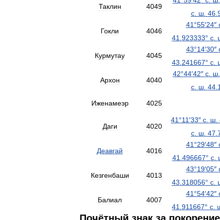
41
°
59
′
42
″
с
.
ш
.
Таклин
4049
с
.
ш
.
46
.
41
°
55
′
24
″
Гокли
4046
41
.
923333
°
с
.
43
°
14
′
30
″
Курмутау
4045
43
.
241667
°
с
.
42
°
44
′
42
″
с
.
ш
.
Архон
4040
с
.
ш
.
44
.
Иженамеэр
4025
41
°
11
′
33
″
с
.
ш
.
Даги
4020
с
.
ш
.
47
.
41
°
29
′
48
″
Деавгай
4016
41
.
496667
°
с
.
43
°
19
′
05
″
Кезгенбаши
4013
43
.
318056
°
с
.
41
°
54
′
42
″
Балиал
4007
41
.
911667
°
с
.
Почётный
знак
за
покорение