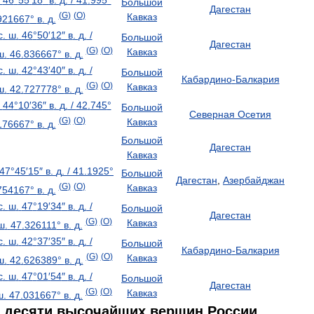
46
°
55
′
18
″
в
.
д
.
/
41
.
995
°
Большой
Дагестан
(
G
)
(
O
)
Кавказ
921667
°
в
.
д
.
с
.
ш
.
46
°
50
′
12
″
в
.
д
.
/
Большой
Дагестан
(
G
)
(
O
)
Кавказ
ш
.
46
.
836667
°
в
.
д
.
с
.
ш
.
42
°
43
′
40
″
в
.
д
.
/
Большой
Кабардино
-
Балкария
(
G
)
(
O
)
Кавказ
ш
.
42
.
727778
°
в
.
д
.
44
°
10
′
36
″
в
.
д
.
/
42
.
745
°
Большой
Северная
Осетия
(
G
)
(
O
)
Кавказ
176667
°
в
.
д
.
Большой
Дагестан
Кавказ
47
°
45
′
15
″
в
.
д
.
/
41
.
1925
°
Большой
Дагестан
,
Азербайджан
(
G
)
(
O
)
Кавказ
754167
°
в
.
д
.
с
.
ш
.
47
°
19
′
34
″
в
.
д
.
/
Большой
Дагестан
(
G
)
(
O
)
Кавказ
ш
.
47
.
326111
°
в
.
д
.
с
.
ш
.
42
°
37
′
35
″
в
.
д
.
/
Большой
Кабардино
-
Балкария
(
G
)
(
O
)
Кавказ
ш
.
42
.
626389
°
в
.
д
.
с
.
ш
.
47
°
01
′
54
″
в
.
д
.
/
Большой
Дагестан
(
G
)
(
O
)
Кавказ
ш
.
47
.
031667
°
в
.
д
.
десяти
высочайших
вершин
России