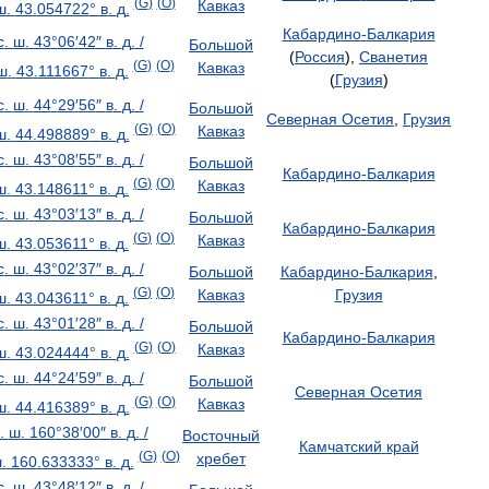
(
G
)
(
O
)
Кавказ
ш
.
43
.
054722
°
в
.
д
.
Кабардино
-
Балкария
с
.
ш
.
43
°
06
′
42
″
в
.
д
.
/
Большой
(
Россия
),
Сванетия
(
G
)
(
O
)
Кавказ
ш
.
43
.
111667
°
в
.
д
.
(
Грузия
)
с
.
ш
.
44
°
29
′
56
″
в
.
д
.
/
Большой
Северная
Осетия
,
Грузия
(
G
)
(
O
)
Кавказ
ш
.
44
.
498889
°
в
.
д
.
с
.
ш
.
43
°
08
′
55
″
в
.
д
.
/
Большой
Кабардино
-
Балкария
(
G
)
(
O
)
Кавказ
ш
.
43
.
148611
°
в
.
д
.
с
.
ш
.
43
°
03
′
13
″
в
.
д
.
/
Большой
Кабардино
-
Балкария
(
G
)
(
O
)
Кавказ
ш
.
43
.
053611
°
в
.
д
.
с
.
ш
.
43
°
02
′
37
″
в
.
д
.
/
Большой
Кабардино
-
Балкария
,
(
G
)
(
O
)
Кавказ
Грузия
ш
.
43
.
043611
°
в
.
д
.
с
.
ш
.
43
°
01
′
28
″
в
.
д
.
/
Большой
Кабардино
-
Балкария
(
G
)
(
O
)
Кавказ
ш
.
43
.
024444
°
в
.
д
.
с
.
ш
.
44
°
24
′
59
″
в
.
д
.
/
Большой
Северная
Осетия
(
G
)
(
O
)
Кавказ
ш
.
44
.
416389
°
в
.
д
.
.
ш
.
160
°
38
′
00
″
в
.
д
.
/
Восточный
Камчатский
край
(
G
)
(
O
)
хребет
ш
.
160
.
633333
°
в
.
д
.
с
.
ш
.
43
°
48
′
12
″
в
.
д
.
/