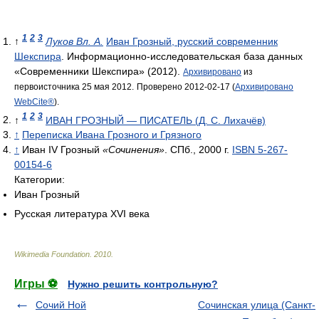
1
2
3
↑
Луков Вл. А.
Иван Грозный, русский современник
Шекспира
. Информационно-исследовательская база данных
«Современники Шекспира» (2012).
Архивировано
из
первоисточника 25 мая 2012.
Проверено 2012-02-17 (
Архивировано
WebCite®
).
1
2
3
↑
ИВАН ГРОЗНЫЙ — ПИСАТЕЛЬ (Д. С. Лихачёв)
↑
Переписка Ивана Грозного и Грязного
↑
Иван IV Грозный
«Сочинения»
. СПб., 2000 г.
ISBN 5-267-
00154-6
Категории:
Иван Грозный
Русская литература XVI века
Wikimedia Foundation
.
2010
.
Игры ⚽
Нужно решить контрольную?
Сочий Ной
Сочинская улица (Санкт-