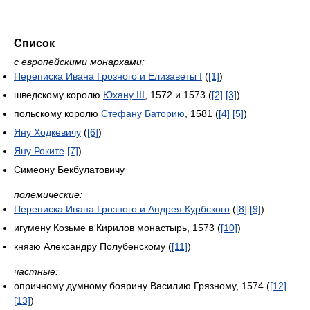
Список
с европейскими монархами:
Переписка Ивана Грозного и Елизаветы I
(
[1]
)
шведскому королю
Юхану III
, 1572 и 1573 (
[2]
[3]
)
польскому королю
Стефану Баторию
, 1581 (
[4]
[5]
)
Яну Ходкевичу
(
[6]
)
Яну Роките
[7]
)
Симеону Бекбулатовичу
полемические:
Переписка Ивана Грозного и Андрея Курбского
(
[8]
[9]
)
игумену Козьме в Кирилов монастырь, 1573 (
[10]
)
князю Александру Полубенскому (
[11]
)
частные:
опричному думному боярину Василию Грязному, 1574 (
[12]
[13]
)