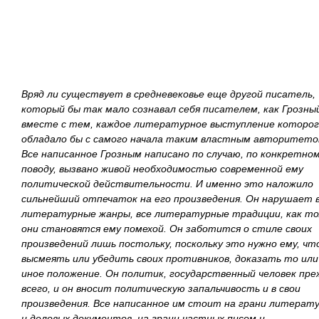
Вряд ли существует в средневековье еще другой писатель,
который бы так мало сознавал себя писателем, как Грозный
вместе с тем, каждое литературное выступление которо
обладало бы с самого начала таким властным авторитето
Все написанное Грозным написано по случаю, по конкретно
поводу, вызвано живой необходимостью современной ему
политической действительности. И именно это наложило
сильнейший отпечаток на его произведения. Он нарушает 
литературные жанры, все литературные традиции, как то
они становятся ему помехой. Он заботится о стиле своих
произведений лишь постольку, поскольку это нужно ему, чт
высмеять или убедить своих противников, доказать то или
иное положение. Он политик, государственный человек пре
всего, и он вносит политическую запальчивость и в свои
произведения. Все написанное им стоит на грани литерат
и деловых документов, на грани частных писем и