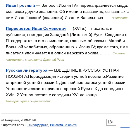
Иван Грозный
— Запрос «Иоанн IV» перенаправляется сюда;
см. также другие значения. Об имени и названиях, связанных с
ним Иван Грозный (значения) Иван IV Васильевич …
Википедия
Пересветов Иван Семенович
— (XVI в.) – писатель и
публицист, выходец из Западной (Литовской) Руси. Сведения о
П. содержатся в его сочинениях, главным образом в Малой и
Большой челобитных, обращенных к Ивану IV; кроме того, имя
писателя упоминается в описи царского архива.… …
Словарь
книжников и книжности Древней Руси
Русская литература
— I.ВВЕДЕНИЕ II.РУССКАЯ УСТНАЯ
ПОЭЗИЯ А.Периодизация истории устной поэзии Б.Развитие
старинной устной поэзии 1.Древнейшие истоки устной поэзии.
Устнопоэтическое творчество древней Руси с X до середины
XVIв. 2.Устная поэзия с середины XVI до конца… …
Литературная энциклопедия
© Академик, 2000-2026
18+
Обратная связь:
Техподдержка
,
Реклама на сайте