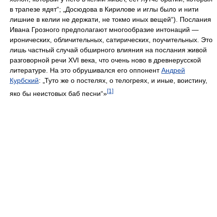
в трапезе ядят“; „Досюдова в Кирилове и иглы было и нити
лишние в келии не держати, не токмо иных вещей“). Послания
Ивана Грозного предполагают многообразие интонаций —
иронических, обличительных, сатирических, поучительных. Это
лишь частный случай обширного влияния на послания живой
разговорной речи XVI века, что очень ново в древнерусской
литературе. На это обрушивался его оппонент
Андрей
Курбский
: „Туто же о постелях, о телогреях, и иные, воистину,
[1]
яко бы неистовых баб песни“»