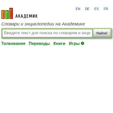
EN
DE
ES
FR
academic.ru
Словари и энциклопедии на Академике
Найти!
Толкования
Переводы
Книги
Игры ⚽