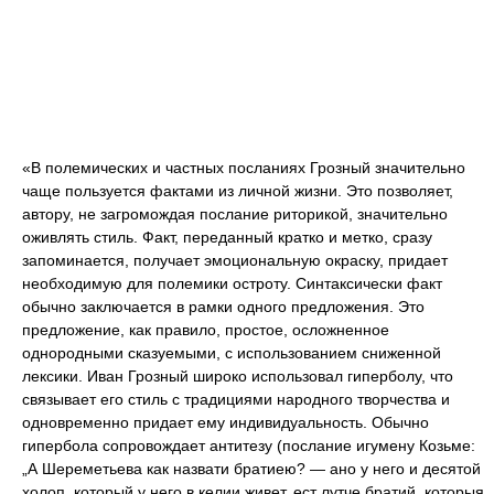
«В полемических и частных посланиях Грозный значительно
чаще пользуется фактами из личной жизни. Это позволяет,
автору, не загромождая послание риторикой, значительно
оживлять стиль. Факт, переданный кратко и метко, сразу
запоминается, получает эмоциональную окраску, придает
необходимую для полемики остроту. Синтаксически факт
обычно заключается в рамки одного предложения. Это
предложение, как правило, простое, осложненное
однородными сказуемыми, с использованием сниженной
лексики. Иван Грозный широко использовал гиперболу, что
связывает его стиль с традициями народного творчества и
одновременно придает ему индивидуальность. Обычно
гипербола сопровождает антитезу (послание игумену Козьме:
„А Шереметьева как назвати братиею? — ано у него и десятой
холоп, который у него в келии живет, ест лутче братий, которыя