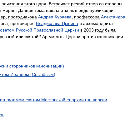
о
почитания
этого
царя
.
Встречает
резкий
отпор
со
стороны
и
мирян
.
Данная
тема
нашла
отклик
в
ряде
публикаций
мер
,
протодиакона
Андрея
Кураева
,
профессора
Александра
нова
,
протоиерея
Владислава
Цыпина
и
архимандрита
оветом
Русской
Православной
Церкви
в
2003
году
была
розный
или
святой
?
Аргументы
Церкви
против
канонизации
рсии
сторонников
канонизации
)
итом
Иоанном
(
Снычёвым
)
стночтимом
святом
Московской
епархии
(
по
версии
ов