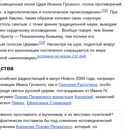
освященная
эпохе
Царя
Иоанна
Грозного
,
полна
противоречий
[
18
]
е
,
а
идеологическое
и
политическое
происхождение
»
.
При
дрей
Хвалин
,
таким
образом
изложил
свою
«
научную
столь
смелым
,
с
точки
зрения
традиционной
науки
,
выводам:
чно
сердечному
исповеданию
…
Вообще
говоря
,
чем
ближе
Христу
—
Помазаннику
Божьему
,
тем
полнее
его
[
19
]
ным
голосом
Церкви
»
.
Несмотря
на
шум
,
поднятый
вокруг
ков
его
канонизации
постепенно
сокращается
по
мере
[
источник
не
указан
232
дня
]
ной
«
канонизации
»
.
дства
ссийских
радиостанций
в
канун
Нового
2000
года
,
патриарх
низации
Ивана
Грозного
,
как
и
Григория
Распутина
,
особо
Среди
святых
русской
церкви
,
пострадавших
от
Ивана
IV
,
игумен
Псково
-
Печерского
монастыря
Корнилий
,
казанский
ископ
Пимен
,
Ефросинья
Старицкая
)
:
твенно
прославлять
и
мучеников
,
и
их
жестоких
гонителей
?
фактически
поставила
бы
под
сомнение
исповеднический
ученика
Корнилия
Псково
-
Печерского
,
который
,
по