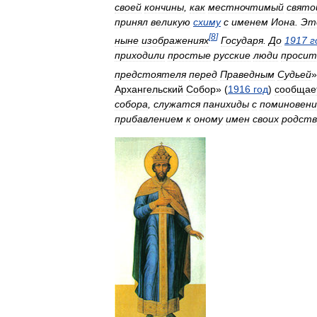
своей
кончины
,
как
местночтимый
свято
принял
великую
схиму
с
именем
Иона
.
Эт
[
8
]
ныне
изображениях
Государя
.
До
1917
г
приходили
простые
русские
люди
просит
предстоятеля
перед
Праведным
Судьей
»
Архангельский
Собор
» (
1916
год
)
сообщае
собора
,
служатся
панихиды
с
поминовен
прибавлением
к
оному
имен
своих
родств