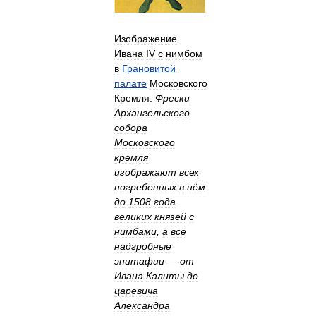
Изображение
Ивана
IV
с
нимбом
в
Грановитой
палате
Московского
Кремля
.
Фрески
Архангельского
собора
Московского
кремля
изображают
всех
погребенных
в
нём
до
1508
года
великих
князей
с
нимбами
,
а
все
надгробные
эпитафии
—
от
Ивана
Калиты
до
царевича
Александра