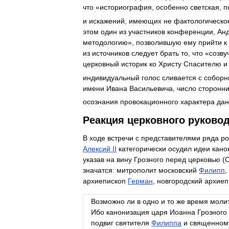
что
«
историография
,
особенно
светская
,
п
и
искажений
,
имеющих
не
фактологическо
этом
один
из
участников
конференции
,
Ан
методологию
»,
позволившую
ему
прийти
к
из
источников
следует
брать
то
,
что
«
созву
церковный
историк
ко
Христу
Спасителю
и
индивидуальный
голос
сливается
с
собор
имени
Ивана
Васильевича
,
число
сторонни
осознания
провокационного
характера
дан
Реакция
церковного
руково
В
ходе
встречи
с
представителями
ряда
ро
Алексий
II
категорически
осудил
идеи
кано
указав
на
вину
Грозного
перед
церковью
(
значатся:
митрополит
московский
Филипп
,
архиепископ
Герман
,
новгородский
архиеп
Возможно
ли
в
одно
и
то
же
время
моли
Ибо
канонизация
царя
Иоанна
Грозного
подвиг
святителя
Филиппа
и
священном