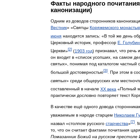
Факты
народного
почитания
канонизации
)
Одним
из
доводов
сторонников
канонизац
Вестник
» «
Святцы
Коряжемского
монасты
июня
находится
запись:
«
В
той
же
день
об
Церковный
историк
,
профессор
Е
.
Голубин
[
2
]
Церкви
»
(
1903
год
)
признавал
,
что
речь
он
входит
в
«
список
усопших
,
на
самом
де
святых
»,
понимая
под
каталогом
частный
[
3
]
большой
достоверностью
.
При
этом
в
со
святых
»
среди
общерусских
или
местноч
составленный
в
начале
XX
века
«
Полный
м
практически
дословно
повторяет
текст
Кор
В
качестве
ещё
одного
довода
сторонника
уважаемым
в
народе
старцем
Николаем
Г
[
7
]
назвал
«
столпом
русского
старчества
»
.
М
то
,
что
он
считает
фактами
почитания
цар
Помазанник
Божий
на
русском
престоле