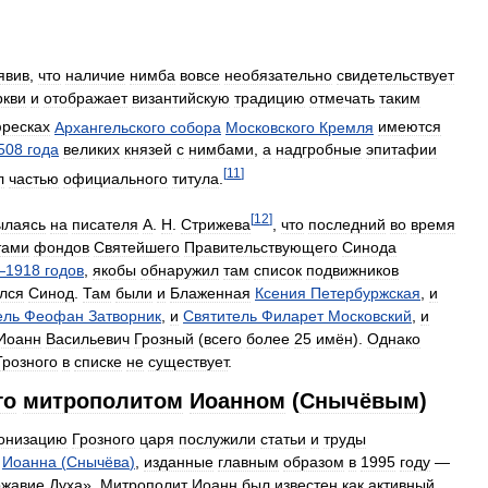
явив
,
что
наличие
нимба
вовсе
необязательно
свидетельствует
ркви
и
отображает
византийскую
традицию
отмечать
таким
ресках
Архангельского
собора
Московского
Кремля
имеются
508
года
великих
князей
с
нимбами
,
а
надгробные
эпитафии
[
11
]
л
частью
официального
титула
.
[
12
]
ылаясь
на
писателя
А
.
Н
.
Стрижева
,
что
последний
во
время
тами
фондов
Святейшего
Правительствующего
Синода
—
1918
годов
,
якобы
обнаружил
там
список
подвижников
ился
Синод
.
Там
были
и
Блаженная
Ксения
Петербуржская
,
и
ель
Феофан
Затворник
,
и
Святитель
Филарет
Московский
,
и
Иоанн
Васильевич
Грозный
(
всего
более
25
имён
).
Однако
Грозного
в
списке
не
существует
.
го
митрополитом
Иоанном
(
Снычёвым
)
онизацию
Грозного
царя
послужили
статьи
и
труды
Иоанна
(
Снычёва
)
,
изданные
главным
образом
в
1995
году
—
жавие
Духа
».
Митрополит
Иоанн
был
известен
как
активный