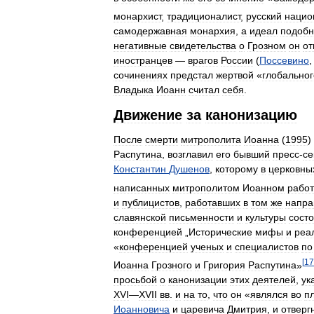
монархист
,
традиционалист
,
русский
нацио
самодержавная
монархия
,
а
идеал
подобн
негативные
свидетельства
о
Грозном
он
от
иностранцев
—
врагов
России
(
Поссевино
сочинениях
предстал
жертвой
«
глобальног
Владыка
Иоанн
считал
себя
.
Движение
за
канонизацию
После
смерти
митрополита
Иоанна
(
1995
)
Распутина
,
возглавил
его
бывший
пресс
-
се
Константин
Душенов
,
которому
в
церковны
написанных
митрополитом
Иоанном
работ
и
публицистов
,
работавших
в
том
же
напра
славянской
письменности
и
культуры
сост
конференцией
„
Исторические
мифы
и
реа
«
конференцией
ученых
и
специалистов
по
[
17
Иоанна
Грозного
и
Григория
Распутина
»
просьбой
о
канонизации
этих
деятелей
,
ук
XVI
—
XVII
вв
.
и
на
то
,
что
он
«
являлся
во
п
Иоанновича
и
царевича
Дмитрия
,
и
отверг