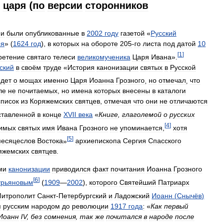
царя
(
по
версии
сторонников
ии
были
опубликованные
в
2002
году
газетой
«
Русский
ря
» (
1624
год
),
в
которых
на
обороте
205
-
го
листа
под
датой
10
[
1
]
ретение
святаго
телеси
великомученика
Царя
Ивана
».
ский
в
своём
труде
«
История
канонизации
святых
в
Русской
идет
о
мощах
именно
Царя
Иоанна
Грозного
,
но
отмечал
,
что
ле
не
почитаемых
,
но
имена
которых
внесены
в
каталоги
список
из
Коряжемских
святцев
,
отмечая
что
они
не
отличаются
ставленной
в
конце
XVII
века
«
Книге
,
глаголемой
о
русских
[
4
]
тимых
святых
имя
Ивана
Грозного
не
упоминается
,
хотя
[
5
]
есяцеслов
Востока
»
архиепископа
Сергия
Спасского
яжемских
святцев
.
ми
канонизации
приводился
факт
почитания
Иоанна
Грозного
[
6
]
урьяновым
(
1909
—
2002
),
которого
Святейший
Патриарх
итрополит
Санкт
-
Петербургский
и
Ладожский
Иоанн
(
Снычёв
)
я
русским
народом
до
революции
1917
года
:
«
Как
первый
Иоанн
IV
,
без
сомнения
,
так
же
почитался
в
народе
после