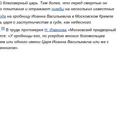
й
благоверный
царь
.
Тем
более
,
что
перед
смертью
он
о
почитание
и
отражают
нимбы
на
нескольких
известных
ода
на
гробницу
Иоанна
Васильевича
в
Московском
Кремле
ь
царя
о
заступничестве
в
суде
,
как
небесного
[
9
]
.
В
труде
протоиерея
Н
.
Извекова
«
Московский
придворный
тся:
«
У
гробницы
его
,
по
усердию
многих
богомольцев
ием
или
одного
имени
Царя
Иоанна
Васильевича
или
же
с
енников
».