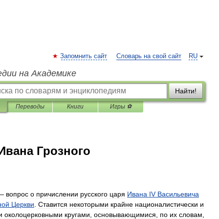
Запомнить сайт
Словарь на свой сайт
RU
едии на Академике
Найти!
Переводы
Книги
Игры ⚽
Ивана Грозного
—
вопрос
о
причислении
русского
царя
Ивана
IV
Васильевича
ной
Церкви
.
Ставится
некоторыми
крайне
националистически
и
и
околоцерковными
кругами
,
основывающимися
,
по
их
словам
,