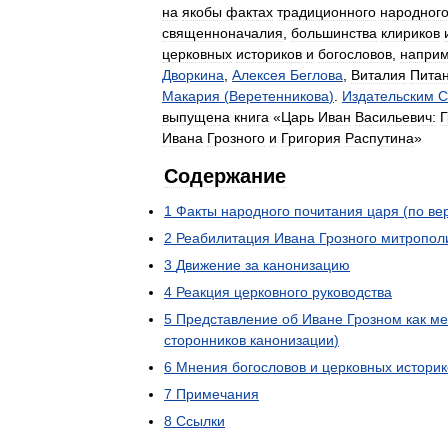
на
якобы
фактах
традиционного
народног
священноначалия
,
большинства
клириков
церковных
историков
и
богословов
,
напри
Дворкина
,
Алексея
Беглова
,
Виталия
Пита
Макария
(
Веретенникова
)
.
Издательским
С
выпущена
книга
«
Царь
Иван
Васильевич:
Г
Ивана
Грозного
и
Григория
Распутина
»
Содержание
1
Факты
народного
почитания
царя
(
по
ве
2
Реабилитация
Ивана
Грозного
митропол
3
Движение
за
канонизацию
4
Реакция
церковного
руководства
5
Представление
об
Иване
Грозном
как
ме
сторонников
канонизации
)
6
Мнения
богословов
и
церковных
историк
7
Примечания
8
Ссылки