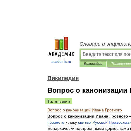
Словари и энциклоп
academic.ru
Википедия
Толкования
Википедия
Вопрос о канонизации 
Толкование
Вопрос
о
канонизации
Ивана
Грозного
Вопрос
о
канонизации
Ивана
Грозного
Грозного
к
лику
святых
Русской
Православ
монархически
настроенными
церковными