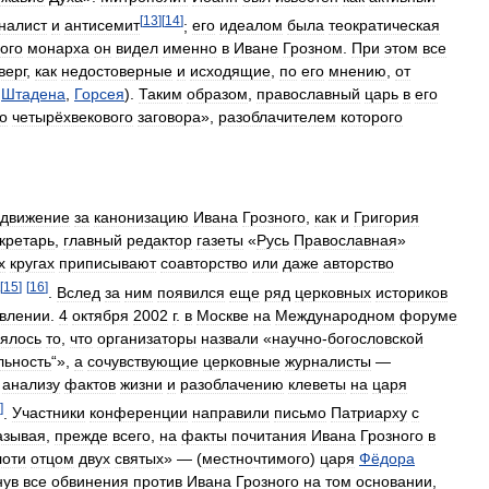
[
13
]
[
14
]
налист
и
антисемит
;
его
идеалом
была
теократическая
ого
монарха
он
видел
именно
в
Иване
Грозном
.
При
этом
все
верг
,
как
недостоверные
и
исходящие
,
по
его
мнению
,
от
,
Штадена
,
Горсея
).
Таким
образом
,
православный
царь
в
его
о
четырёхвекового
заговора
»,
разоблачителем
которого
движение
за
канонизацию
Ивана
Грозного
,
как
и
Григория
кретарь
,
главный
редактор
газеты
«
Русь
Православная
»
х
кругах
приписывают
соавторство
или
даже
авторство
[
15
]
[
16
]
.
Вслед
за
ним
появился
еще
ряд
церковных
историков
влении
.
4
октября
2002
г
.
в
Москве
на
Международном
форуме
оялось
то
,
что
организаторы
назвали
«
научно
-
богословской
льность
“»,
а
сочувствующие
церковные
журналисты
—
анализу
фактов
жизни
и
разоблачению
клеветы
на
царя
]
.
Участники
конференции
направили
письмо
Патриарху
с
азывая
,
прежде
всего
,
на
факты
почитания
Ивана
Грозного
в
лоти
отцом
двух
святых
» — (
местночтимого
)
царя
Фёдора
нув
все
обвинения
против
Ивана
Грозного
на
том
основании
,