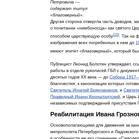
Петровича
—
содержат
титул
«
благоверный
».
Другая
сторона
отвергла
часть
доводов
,
за
о
почитании
«
нимбоносца
»
как
святого
Це
[
10
]
способом
царствующую
особу
.
Так
на
ф
изображения
всех
погребенных
в
нем
до
1
имеют
эпитет
«
благоверный
»,
который
бы
Публицист
Леонид
Болотин
утверждает
,
сс
работы
в
отделе
рукописей
ГБЛ
с
докумен
десятых
годов
XX
века
—
до
Собора
1917
благочестия
,
к
канонизации
которых
готов
Святитель
Игнатий
Брянчанинов
,
и
Святит
Праведный
Иоанн
Кронштадтский
,
и
Царь
независимых
подтверждений
присутствия
Реабилитация
Ивана
Грозно
Основополагающими
для
движения
за
кан
митрополита
Петербургского
и
Ладожского
в
особенности
же
его
сочинение
«
Самодер