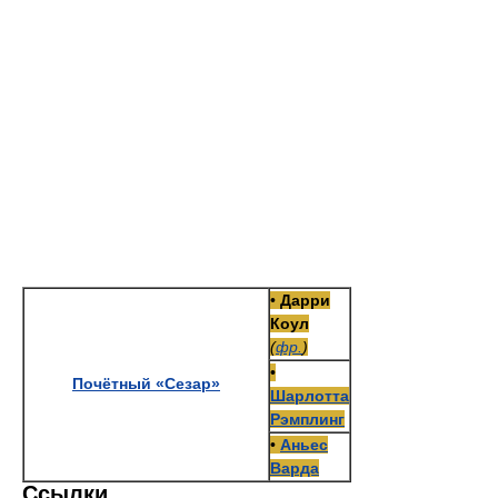
•
Дарри
Коул
(
фр.
)
•
Почётный «Сезар»
Шарлотта
Рэмплинг
•
Аньес
Варда
Ссылки