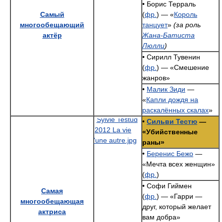
• Борис Терраль
Самый
(
фр.
) — «
Король
многообещающий
танцует
»
(за роль
актёр
Жана-Батиста
Люлли
)
• Сирилл Тувенин
(
фр.
) — «Смешение
жанров»
•
Малик Зиди
—
«
Капли дождя на
раскалённых скалах
»
•
Сильви Тестю
—
«Убийственные
раны»
•
Беренис Бежо
—
«Мечта всех женщин»
(
фр.
)
• Софи Гиймен
Самая
(
фр.
) — «Гарри —
многообещающая
друг, который желает
актриса
вам добра»