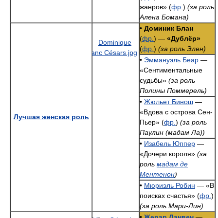
жанров» (
фр.
)
(за роль
Алена Бомана)
•
Доминик Блан
(
фр.
) —
«Дублёр»
(
фр.
)
(за роль Элен)
•
Эммануэль Беар
—
«Сентиментальные
судьбы»
(за роль
Полины Поммерель)
•
Жюльет Бинош
—
«Вдова с острова Сен-
Лучшая женская роль
Пьер» (
фр.
)
(за роль
Паулин (мадам Ла))
•
Изабель Юппер
—
«Дочери короля»
(за
роль
мадам де
Ментенон
)
•
Мюриэль Робин
— «В
поисках счастья» (
фр.
)
(за роль Мари-Лин)
•
Жерар Ланвен
—