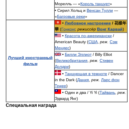
Морелль — «
Король танцует
»
• Сирил Хольц и
Венсан Тулли
—
«
Багровые реки
»
•
Любовное настроение
/ 花樣年
華
(
Гонконг
,
режиссёр
Вонг Карвай
)
•
Красота по-американски
/
American Beauty (
США
,
реж.
Сэм
Мендес
)
•
Билли Эллиот
/ Billy Elliot
Лучший иностранный
(
Великобритания
,
реж.
Стивен
фильм
Долдри
)
•
Танцующая в темноте
/ Dancer
in the Dark (
Дания
,
реж.
Ларс фон
Триер
)
• Один и два / Yi Yi (
Тайвань
,
реж.
Эдвард Янг)
Специальная награда