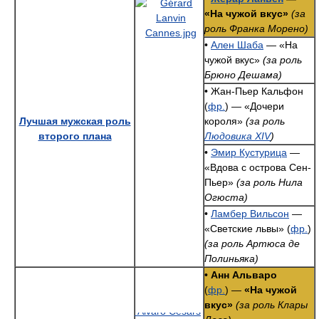
«На чужой вкус»
(за
роль Франка Морено)
•
Ален Шаба
— «На
чужой вкус»
(за роль
Брюно Дешама)
• Жан-Пьер Кальфон
(
фр.
) — «Дочери
Лучшая мужская роль
короля»
(за роль
второго плана
Людовика XIV
)
•
Эмир Кустурица
—
«Вдова с острова Сен-
Пьер»
(за роль Нила
Огюста)
•
Ламбер Вильсон
—
«Светские львы» (
фр.
)
(за роль Артюса де
Полиньяка)
•
Анн Альваро
(
фр.
) —
«На чужой
вкус»
(за роль Клары