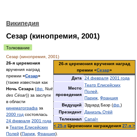
Википедия
Сезар (кинопремия, 2001)
Толкование
Сезар (кинопремия, 2001)
26-я церемония
26-я церемония вручения наград
вручения наград
премии «
Сезар
»
премии
«
Сезар
»
Дата
24 февраля
2001 года
(также известная как
Театр Елисейских
Место
Ночь Сезара
(
фр.
Nuit
Полей
,
проведения
des César
)) за заслуги
Париж
,
Франция
в области
Ведущий
Эдуард Баэр (
фр.
)
кинематографа
за
Президент
Даниэль Отёй
2000 год
состоялась
Телеканал
Canal+
24 февраля
2001 года
< 25-я
Церемонии награждения
27-я >
в
Театре Елисейских
Полей
(
Париж
,
Франция
).