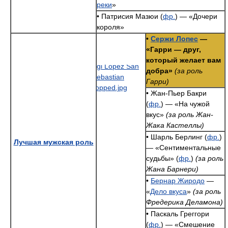
реки
»
• Патрисия Мазюи (
фр.
) — «Дочери
короля»
•
Сержи Лопес
—
«Гарри — друг,
который желает вам
добра»
(за роль
Гарри)
• Жан-Пьер Бакри
(
фр.
) — «На чужой
вкус»
(за роль Жан-
Жака Кастеллы)
• Шарль Берлинг (
фр.
)
Лучшая мужская роль
— «Сентиментальные
судьбы» (
фр.
)
(за роль
Жана Барнери)
•
Бернар Жиродо
—
«
Дело вкуса
»
(за роль
Фредерика Деламона)
• Паскаль Греггори
(
фр.
) — «Смешение