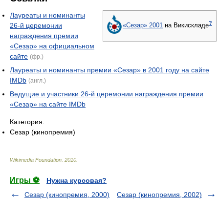
Лауреаты и номинанты
?
26-й церемонии
«Сезар» 2001
на Викискладе
награждения премии
«Сезар» на официальном
сайте
(фр.)
Лауреаты и номинанты премии «Сезар» в 2001 году на сайте
IMDb
(англ.)
Ведущие и участники 26-й церемонии награждения премии
«Сезар» на сайте IMDb
Категория:
Сезар (кинопремия)
Wikimedia Foundation
.
2010
.
Игры ⚽
Нужна курсовая?
Сезар (кинопремия, 2000)
Сезар (кинопремия, 2002)