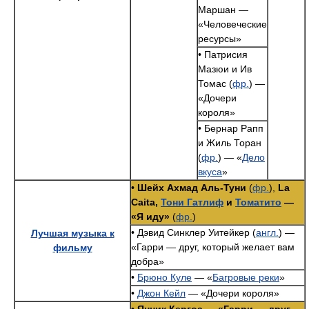
Маршан —
«Человеческие
ресурсы»
• Патрисия
Мазюи и Ив
Томас (
фр.
) —
«Дочери
короля»
• Бернар Рапп
и Жиль Торан
(
фр.
) — «
Дело
вкуса
»
•
Шейх Ахмад Аль-Туни
(
фр.
),
La
Caita,
Тони Гатлиф
и
Томатито
—
«Я иду»
(
фр.
)
• Дэвид Синклер Уитейкер (
англ.
) —
Лучшая музыка к
«Гарри — друг, который желает вам
фильму
добра»
•
Брюно Куле
— «
Багровые реки
»
•
Джон Кейл
— «Дочери короля»