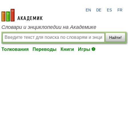
EN
DE
ES
FR
academic.ru
Словари и энциклопедии на Академике
Найти!
Толкования
Переводы
Книги
Игры ⚽