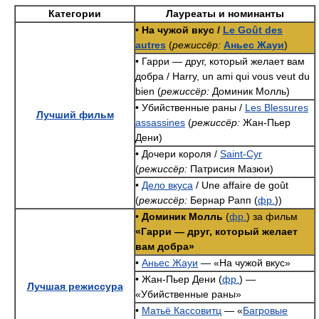
Категории
Лауреаты и номинанты
•
На чужой вкус /
Le Goût des
autres
(
режиссёр:
Аньес Жауи
)
• Гарри — друг, который желает вам
добра / Harry, un ami qui vous veut du
bien (
режиссёр:
Доминик Молль)
• Убийственные раны /
Les Blessures
Лучший фильм
assassines
(
режиссёр:
Жан-Пьер
Дени)
• Дочери короля /
Saint-Cyr
(
режиссёр:
Патрисия Мазюи)
•
Дело вкуса
/ Une affaire de goût
(
режиссёр:
Бернар Рапп (
фр.
))
•
Доминик Молль
(
фр.
) за фильм
«Гарри — друг, который желает
вам добра»
•
Аньес Жауи
— «На чужой вкус»
• Жан-Пьер Дени (
фр.
) —
Лучшая режиссура
«Убийственные раны»
•
Матьё Кассовитц
— «
Багровые