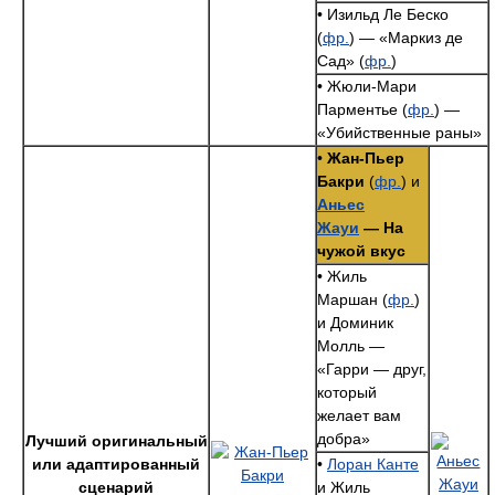
• Изильд Ле Беско
(
фр.
) — «Маркиз де
Сад» (
фр.
)
• Жюли-Мари
Парментье (
фр.
) —
«Убийственные раны»
•
Жан-Пьер
Бакри
(
фр.
) и
Аньес
Жауи
— На
чужой вкус
• Жиль
Маршан (
фр.
)
и Доминик
Молль —
«Гарри — друг,
который
желает вам
добра»
Лучший оригинальный
или адаптированный
•
Лоран Канте
сценарий
и Жиль