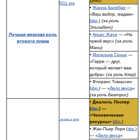
Дево)
•
Жанна Балибар
—
«Ваш выбор, мадам»
(
фр.
)
(за роль
Элизабет)
Лучшая женская роль
•
Аньес Жауи
— «На
второго плана
чужой вкус»
(за роль
Мани)
•
Матильда Сенье
—
«Гарри — друг,
который желает вам
добра»
(за роль Клер)
• Флоранс Томассен
(
фр.
) — «
Дело вкуса
»
(за роль Беатрис)
•
Джалиль Леспер
(
фр.
) —
«Человеческие
ресурсы»
(
фр.
)
• Жан-Пьер Лори (
фр.
)
— «
Дело вкуса
»