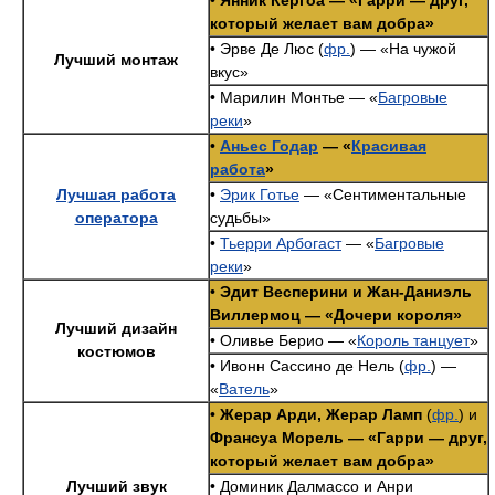
•
Янник Кергоа — «Гарри — друг,
который желает вам добра»
• Эрве Де Люс (
фр.
) — «На чужой
Лучший монтаж
вкус»
• Марилин Монтье — «
Багровые
реки
»
•
Аньес Годар
— «
Красивая
работа
»
Лучшая работа
•
Эрик Готье
— «Сентиментальные
оператора
судьбы»
•
Тьерри Арбогаст
— «
Багровые
реки
»
•
Эдит Весперини и Жан-Даниэль
Виллермоц — «Дочери короля»
Лучший дизайн
• Оливье Берио — «
Король танцует
»
костюмов
• Ивонн Сассино де Нель (
фр.
) —
«
Ватель
»
•
Жерар Арди, Жерар Ламп
(
фр.
) и
Франсуа Морель — «Гарри — друг,
который желает вам добра»
Лучший звук
• Доминик Далмассо и Анри