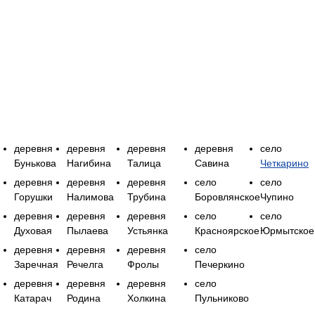
деревня
деревня
деревня
деревня
село
Бунькова
Нагибина
Талица
Савина
Четкарино
деревня
деревня
деревня
село
село
Горушки
Налимова
Трубина
Боровлянское
Чупино
деревня
деревня
деревня
село
село
Духовая
Пылаева
Устьянка
Красноярское
Юрмытское
деревня
деревня
деревня
село
Заречная
Речелга
Фролы
Печеркино
деревня
деревня
деревня
село
Катарач
Родина
Холкина
Пульниково