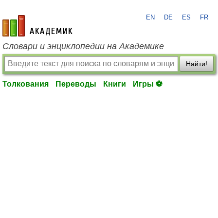
EN
DE
ES
FR
academic.ru
Словари и энциклопедии на Академике
Найти!
Толкования
Переводы
Книги
Игры ⚽