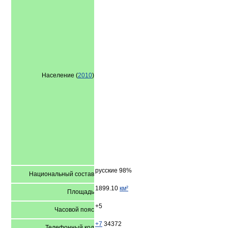
Население (
2010
)
русские 98%
Национальный состав
1899.10
км²
Площадь
+5
Часовой пояс
+7
34372
Телефонный код