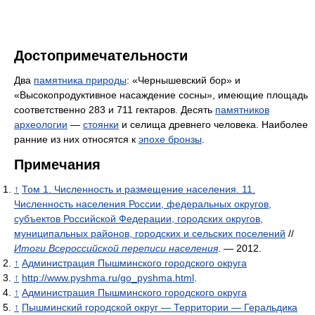
Достопримечательности
Два
памятника природы
: «Чернышевский бор» и
«Высокопродуктивное насаждение сосны», имеющие площадь
соответственно 283 и 711 гектаров. Десять
памятников
археологии
—
стоянки
и селища древнего человека. Наиболее
ранние из них относятся к
эпохе бронзы
.
Примечания
↑
Том 1. Численность и размещение населения. 11.
Численность населения России, федеральных округов,
субъектов Российской Федерации, городских округов,
муниципальных районов, городских и сельских поселений
//
Итоги Всероссийской переписи населения
. — 2012.
↑
Администрация Пышминского городского округа
↑
http://www.pyshma.ru/go_pyshma.html
.
↑
Администрация Пышминского городского округа
↑
Пышминский городской округ — Территории — Геральдика