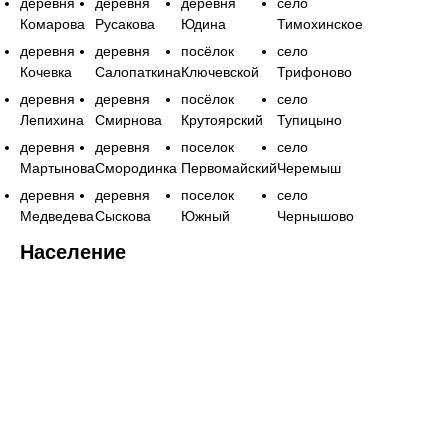
деревня
деревня
деревня
село
Комарова
Русакова
Юдина
Тимохинское
деревня
деревня
посёлок
село
Кочевка
Салопаткина
Ключевской
Трифоново
деревня
деревня
посёлок
село
Лепихина
Смирнова
Крутоярский
Тупицыно
деревня
деревня
поселок
село
Мартынова
Смородинка
Первомайский
Черемыш
деревня
деревня
поселок
село
Медведева
Сыскова
Южный
Чернышово
Население