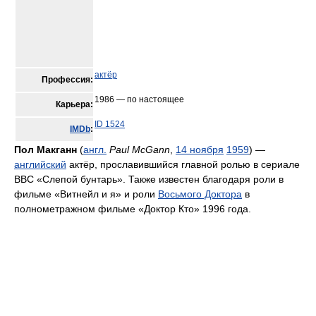
актёр
Профессия:
1986 — по настоящее
Карьера:
ID 1524
IMDb
:
Пол Макганн
(
англ.
Paul McGann
,
14 ноября
1959
) —
английский
актёр, прославившийся главной ролью в сериале
BBC «Слепой бунтарь». Также известен благодаря роли в
фильме «Витнейл и я» и роли
Восьмого Доктора
в
полнометражном фильме «Доктор Кто» 1996 года.