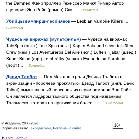
the Damned Жанр триллер Режиссёр Майкл Ример Автор
сценария Энн Райс (роман) Ско …
Википедия
Убийцы вампирш-лесбиянок
— Lesbian Vampire Killers …
Википедия
Чудеса на виражах (мультфильм)
— Чудеса на виражах
TaleSpin (англ.) Tale Spin (англ.) Käpt n Balu und seine tollkühne
Crew (нем.) Los Aventureros Del Aire (исп.) Luften Hjaltar (швед.)
Super Baloo (фр.) Letohrátky (чешск.) Esquadrilha Parafuso
(порт.) …
Википедия
Дэвид Талбот
— Пол Макганн в роли Дэвида Талбота в
экранизации «Королева проклятых» Дэвид Талбот (англ. David
Talbot) вымышленный персонаж из серии романов Энн Райс.
Он является лидером тайного общества под названием
Таламаска, которая на протяжении более… …
Википедия
© Академик, 2000-2026
18+
Обратная связь:
Техподдержка
,
Реклама на сайте
👣 Путешествия