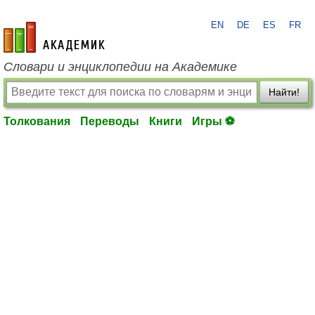
EN
DE
ES
FR
academic.ru
Словари и энциклопедии на Академике
Найти!
Толкования
Переводы
Книги
Игры ⚽