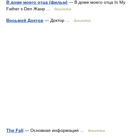
В доме моего отца (фильм)
— В доме моего отца In My
Father s Den Жанр …
Википедия
Восьмой Доктор
— Доктор …
Википедия
The Fall
— Основная информация …
Википедия