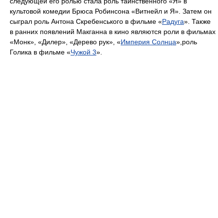
следующей его ролью стала роль таинственного «Я» в
культовой комедии Брюса Робинсона «Витнейл и Я». Затем он
сыграл роль Антона Скребенського в фильме «
Радуга
». Также
в ранних появлений Макганна в кино являются роли в фильмах
«Монк», «Дилер», «Дерево рук», «
Империя Солнца
»,роль
Голика в фильме «
Чужой 3
».