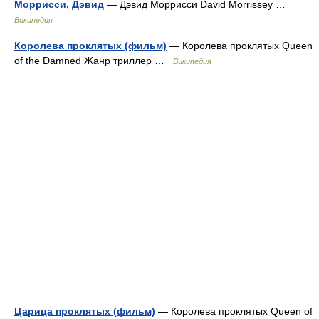
Моррисси, Дэвид
— Дэвид Моррисси David Morrissey …
Википедия
Королева проклятых (фильм)
— Королева проклятых Queen
of the Damned Жанр триллер …
Википедия
Царица проклятых (фильм)
— Королева проклятых Queen of