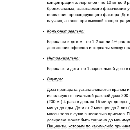
концентрации
аллергенов
-
по
10
мг
до
8
р
бронхоспазма
,
вызываемого
физическим
у
появления
провоцирующего
фактора
.
Дет
случаях
,
а
также
при
высокой
концентраци
Конъюнктивально:
Взрослым
и
детям
-
по
1
-
2
капли
4
%
раств
достижении
эффекта
интервалы
между
пр
Интраназально:
Взрослые
и
дети:
по
1
аэрозольной
дозе
в
Внутрь:
Доза
препарата
устанавливается
врачом
и
используют
в
начальной
разовой
дозе
200
(
200
мг
)
4
раза
в
день
за
15
минут
до
еды
.
минут
до
еды
.
Дети
от
2
месяцев
до
2
лет
(
массы
тела
в
сутки
в
несколько
приемов
.
П
дозировка
может
быть
снижена
до
миниму
Пациенты
,
которым
по
каким
-
либо
причин