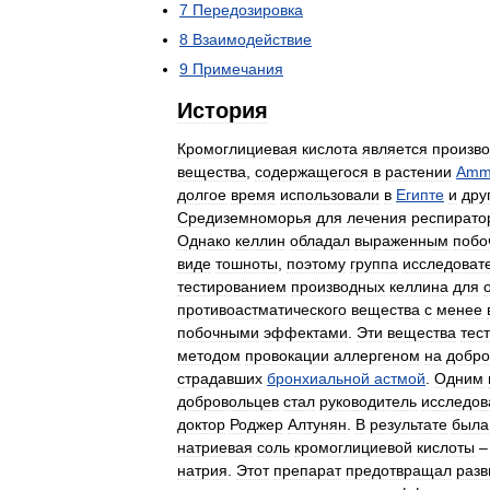
7
Передозировка
8
Взаимодействие
9
Примечания
История
Кромоглициевая
кислота
является
произв
вещества
,
содержащегося
в
растении
Amm
долгое
время
использовали
в
Египте
и
дру
Средиземноморья
для
лечения
респирато
Однако
келлин
обладал
выраженным
побо
виде
тошноты
,
поэтому
группа
исследоват
тестированием
производных
келлина
для
противоастматического
вещества
с
менее
побочными
эффектами
.
Эти
вещества
тес
методом
провокации
аллергеном
на
добро
страдавших
бронхиальной
астмой
.
Одним
добровольцев
стал
руководитель
исследов
доктор
Роджер
Алтунян
.
В
результате
была
натриевая
соль
кромоглициевой
кислоты
натрия
.
Этот
препарат
предотвращал
разв