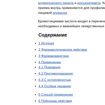
аллергического
ринита
и
конъюнктивита
.
К
приема
внутрь
применяются
для
профилак
пищевой
аллергии
.
Кромоглициевая
кислота
входит
в
перечен
необходимых
и
важнейших
лекарственных
Содержание
1
История
2
Фармакологическое
действие
3
Фармакокинетика
4
Применение
4
.
1
Показания
4
.
2
Противопоказания
4
.
3
С
осторожностью
4
.
4
Особые
указания
5
Способ
применения
6
Побочные
действия