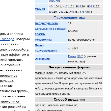
S01GX01
H
04
.
1
04
.
1
,
H
10
.
1
10
.
1
,
H
16
.
16
.
,
H
16
.
2
16
.
2
,
МКБ
-
10
J
30
.
30
.
,
J
31
.
31
.
,
J
45
.
45
.
,
T
78
.
4
78
.
4
Фармакокинетика
Биодоступность
1
%
Связывание
с
белками
65
–
75
%
одным
келлина
–
плазмы
i
visnaga
,
который
Метаболизм
не
метаболизируется
гих
странах
Период
1
-
1
.
5
ч
рных
расстройств
.
полувыведения
чным
эффектом
в
Почки
,
ЖКТ
(
в
равных
Экскреция
елей
занялась
количествах
)
обнаружения
Лекарственные
формы
выраженными
глазные
капли
2
%;
назальный
спрей
2
%,
тировались
дозированный
2
.
8
мг
/
1
доза
;
аэрозоль
для
ингаляций
вольцах
,
дозированный
5мг
/
1
доза
;
раствор
для
ингаляций
10
из
таких
мг
/
мл
;
порошок
для
ингаляций
в
капсулах
20
мг
/
капс
.;
ательской
группы
,
капсулы
для
приема
внутрь
синтезирована
Способ
введения
–
кромогликат
орально
,
назально
,
ингаляционно
,
итие
реакций
на
субконъюнктивально