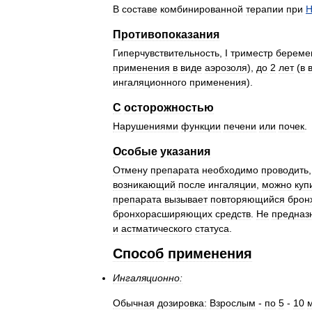
В
составе
комбинированной
терапии
при
Противопоказания
Гиперчувствительность
,
I
триместр
береме
применения
в
виде
аэрозоля
),
до
2
лет
(
в
ингаляционного
применения
).
С
осторожностью
Нарушениями
функции
печени
или
почек
.
Особые
указания
Отмену
препарата
необходимо
проводить
возникающий
после
ингаляции
,
можно
куп
препарата
вызывает
повторяющийся
брон
бронхорасширяющих
средств
.
Не
предназ
и
астматического
статуса
.
Способ
применения
Ингаляционно:
Обычная
дозировка:
Взрослым
-
по
5
-
10