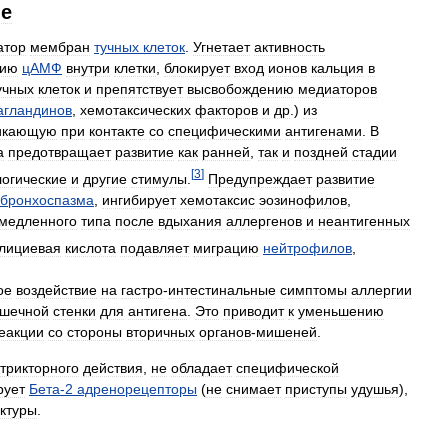
ие
атор
мембран
тучных
клеток
.
Угнетает
активность
цию
цАМФ
внутри
клетки
,
блокирует
вход
ионов
кальция
в
учных
клеток
и
препятствует
высвобождению
медиаторов
агландинов
,
хемотаксических
факторов
и
др
.)
из
икающую
при
контакте
со
специфическими
антигенами
.
В
а
предотвращает
развитие
как
ранней
,
так
и
поздней
стадии
[
3
]
огические
и
другие
стимулы
.
Предупреждает
развитие
бронхоспазма
,
ингибирует
хемотаксис
эозинофилов
,
медленного
типа
после
вдыхания
аллергенов
и
неантигенных
лициевая
кислота
подавляет
миграцию
нейтрофилов
,
ое
воздействие
на
гастро
-
интестинальные
симптомы
аллергии
ишечной
стенки
для
антигена
.
Это
приводит
к
уменьшению
еакции
со
стороны
вторичных
органов
-
мишеней
.
трикторного
действия
,
не
обладает
специфической
рует
Бета
-
2
адренорецепторы
(
не
снимает
приступы
удушья
),
уктуры
.