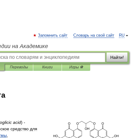
Запомнить сайт
Словарь на свой сайт
RU
едии на Академике
Найти!
Переводы
Книги
Игры ⚽
та
glicic
acid
) -
ское
средство
для
тмы
,