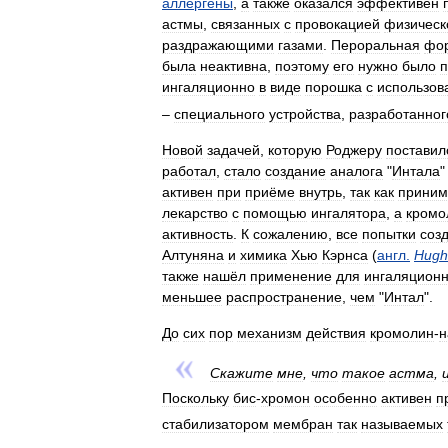
аллергены
,
а
также
оказался
эффективен
астмы
,
связанных
с
провокацией
физическ
раздражающими
газами
.
Пероральная
фо
была
неактивна
,
поэтому
его
нужно
было
п
ингаляционно
в
виде
порошка
с
использов
–
специального
устройства
,
разработанног
Новой
задачей
,
которую
Роджеру
поставил
работал
,
стало
создание
аналога
"
Интала
"
активен
при
приёме
внутрь
,
так
как
приним
лекарство
с
помощью
ингалятора
,
а
кромо
активность
.
К
сожалению
,
все
попытки
соз
Алтуняна
и
химика
Хью
Кэрнса
(
англ
.
Hugh
также
нашёл
применение
для
ингаляцион
меньшее
распространение
,
чем
"
Интал
".
До
сих
пор
механизм
действия
кромолин
-
н
Скажите
мне
,
что
такое
астма
,
Поскольку
бис
-
хромон
особенно
активен
п
стабилизатором
мембран
так
называемых