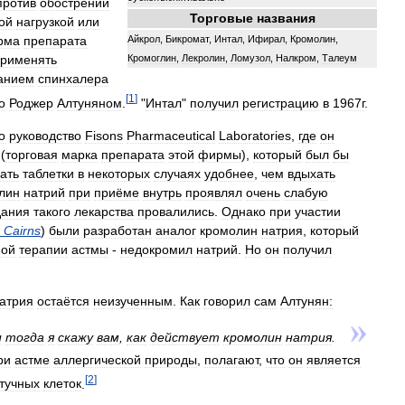
против
обострений
Торговые
названия
ой
нагрузкой
или
рма
препарата
Айкрол
,
Бикромат
,
Интал
,
Ифирал
,
Кромолин
,
рименять
Кромоглин
,
Лекролин
,
Ломузол
,
Налкром
,
Талеум
анием
спинхалера
[
1
]
о
Роджер
Алтуняном
.
"
Интал
"
получил
регистрацию
в
1967г
.
о
руководство
Fisons
Pharmaceutical
Laboratories
,
где
он
 (
торговая
марка
препарата
этой
фирмы
),
который
был
бы
ать
таблетки
в
некоторых
случаях
удобнее
,
чем
вдыхать
лин
натрий
при
приёме
внутрь
проявлял
очень
слабую
дания
такого
лекарства
провалились
.
Однако
при
участии
Cairns
)
были
разработан
аналог
кромолин
натрия
,
который
ной
терапии
астмы
-
недокромил
натрий
.
Но
он
получил
атрия
остаётся
неизученным
.
Как
говорил
сам
Алтунян:
и
тогда
я
скажу
вам
,
как
действует
кромолин
натрия
.
ри
астме
аллергической
природы
,
полагают
,
что
он
является
[
2
]
тучных
клеток
.