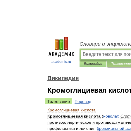
Словари и энциклоп
academic.ru
Википедия
Толкования
Википедия
Кромоглициевая кисло
Толкование
Перевод
Кромоглициевая
кислота
Кромоглициевая
кислота
(
новолат
.
Cromo
противоаллергическое
и
противоастматиче
профилактики
и
лечения
бронхиальной
ас