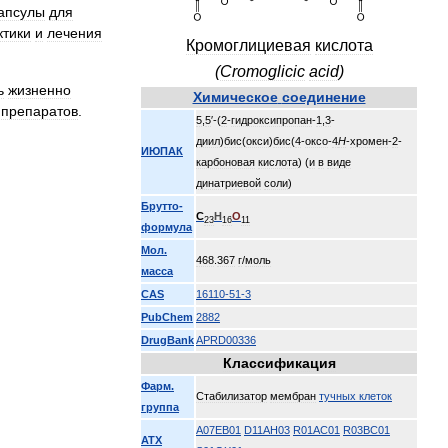
апсулы
для
тики
и
лечения
Кромоглициевая
кислота
(
Cromoglicic
acid
)
ь
жизненно
Химическое
соединение
препаратов
.
5
,
5
′-(
2
-
гидроксипропан
-
1
,
3
-
диил
)
бис
(
окси
)
бис
(
4
-
оксо
-
4
H
-
хромен
-
2
-
ИЮПАК
карбоновая
кислота
) (
и
в
виде
динатриевой
соли
)
Брутто
-
C
H
O
23
16
11
формула
Мол
.
468
.
367
г
/
моль
масса
CAS
16110
-
51
-
3
PubChem
2882
DrugBank
APRD00336
Классификация
Фарм
.
Стабилизатор
мембран
тучных
клеток
группа
A07EB01
D11AH03
R01AC01
R03BC01
АТХ