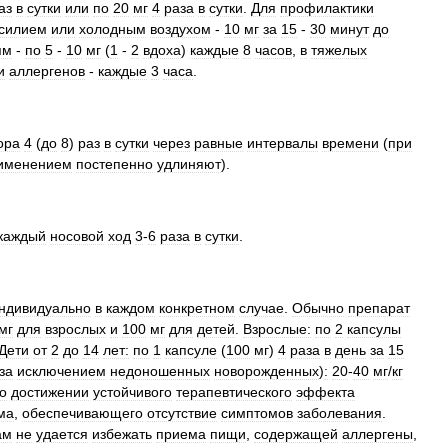
аз
в
сутки
или
по
20
мг
4
раза
в
сутки
.
Для
профилактики
силием
или
холодным
воздухом
-
10
мг
за
15
-
30
минут
до
ям
-
по
5
-
10
мг
(
1
-
2
вдоха
)
каждые
8
часов
,
в
тяжелых
и
аллергенов
-
каждые
3
часа
.
ора
4
(
до
8
)
раз
в
сутки
через
равные
интервалы
времени
(
при
именением
постепенно
удлиняют
).
каждый
носовой
ход
3
-
6
раза
в
сутки
.
ндивидуально
в
каждом
конкретном
случае
.
Обычно
препарат
мг
для
взрослых
и
100
мг
для
детей
.
Взрослые:
по
2
капсулы
Дети
от
2
до
14
лет:
по
1
капсуле
(
100
мг
)
4
раза
в
день
за
15
за
исключением
недоношенных
новорожденных
)
:
20
-
40
мг
/
кг
о
достижении
устойчивого
терапевтического
эффекта
ма
,
обеспечивающего
отсутствие
симптомов
заболевания
.
ам
не
удается
избежать
приема
пищи
,
содержащей
аллергены
,