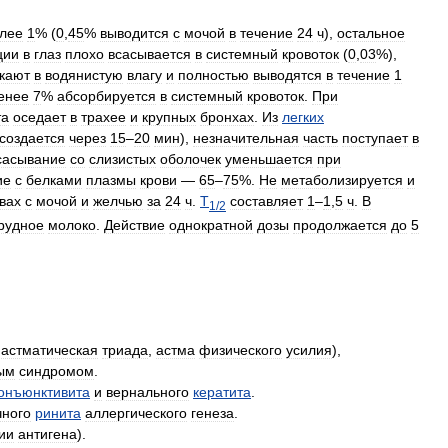
лее
1
% (
0
,
45
%
выводится
с
мочой
в
течение
24
ч
),
остальное
ции
в
глаз
плохо
всасывается
в
системный
кровоток
(
0
,
03
%),
кают
в
водянистую
влагу
и
полностью
выводятся
в
течение
1
енее
7
%
абсорбируется
в
системный
кровоток
.
При
та
оседает
в
трахее
и
крупных
бронхах
.
Из
легких
создается
через
15
–
20
мин
),
незначительная
часть
поступает
в
сасывание
со
слизистых
оболочек
уменьшается
при
ие
с
белками
плазмы
крови
—
65
–
75
%.
Не
метаболизируется
и
вах
с
мочой
и
желчью
за
24
ч
.
T
составляет
1
–
1
,
5
ч
.
В
1
/
2
рудное
молоко
.
Действие
однократной
дозы
продолжается
до
5
,
астматическая
триада
,
астма
физического
усилия
),
ым
синдромом
.
онъюнктивита
и
вернального
кератита
.
чного
ринита
аллергического
генеза
.
ии
антигена
).