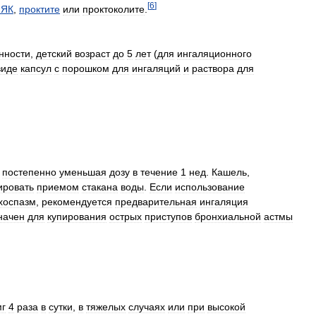
[
6
]
НЯК
,
проктите
или
проктоколите
.
нности
,
детский
возраст
до
5
лет
(
для
ингаляционного
виде
капсул
с
порошком
для
ингаляций
и
раствора
для
,
постепенно
уменьшая
дозу
в
течение
1
нед
.
Кашель
,
ировать
приемом
стакана
воды
.
Если
использование
хоспазм
,
рекомендуется
предварительная
ингаляция
начен
для
купирования
острых
приступов
бронхиальной
астмы
мг
4
раза
в
сутки
,
в
тяжелых
случаях
или
при
высокой