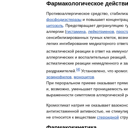
Фармакологическое
действ
Противоаллергическое
средство
,
стабилиз
фосфодиэстеразы
и
повышает
концентра
цитозоль
.
Предотвращает
дегрануляцию
т
аллергии
(
гистамина
,
лейкотриенов
,
прост
сенсибилизированных
тучных
клеток
,
возн
легких
ингибирование
медиаторного
ответ
астматической
реакции
в
ответ
на
иммунол
аллергических
и
воспалительных
реакций
,
астматические
реакции
немедленного
и
за
[
4
]
раздражителей
.
Установлено
,
что
кромог
эозинофилов
,
моноцитов
.
При
пероральном
приеме
оказывает
прям
и
,
возможно
,
уменьшает
проницаемость
к
выраженности
симптомов
аллергической
р
Кромогликат
натрия
не
оказывает
вазоконс
антигистаминной
активностью
,
не
стимули
не
относится
к
веществам
стероидной
стр
Фармакокинетика