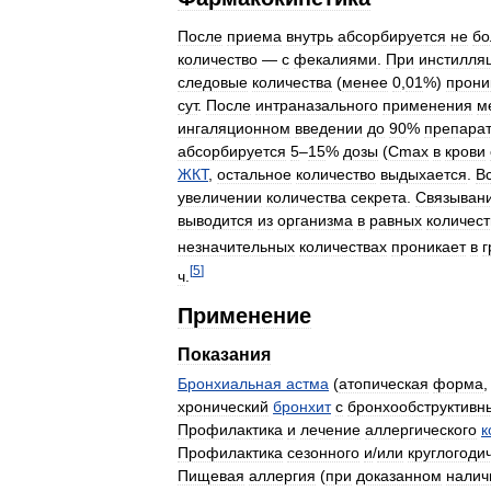
После
приема
внутрь
абсорбируется
не
бо
количество
—
с
фекалиями
.
При
инстилля
следовые
количества
(
менее
0
,
01
%)
прони
сут
.
После
интраназального
применения
м
ингаляционном
введении
до
90
%
препара
абсорбируется
5
–
15
%
дозы
(
Cmax
в
крови
ЖКТ
,
остальное
количество
выдыхается
.
В
увеличении
количества
секрета
.
Связыван
выводится
из
организма
в
равных
количест
незначительных
количествах
проникает
в
г
[
5
]
ч
.
Применение
Показания
Бронхиальная
астма
(
атопическая
форма
хронический
бронхит
с
бронхообструктивн
Профилактика
и
лечение
аллергического
к
Профилактика
сезонного
и
/
или
круглогоди
Пищевая
аллергия
(
при
доказанном
налич