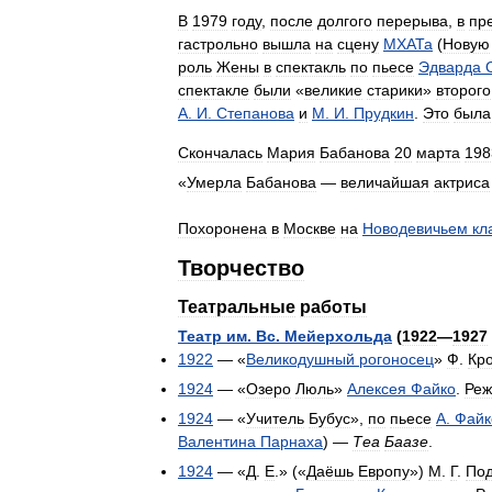
В
1979
году
,
после
долгого
перерыва
,
в
пр
гастрольно
вышла
на
сцену
МХАТа
(
Новую
роль
Жены
в
спектакль
по
пьесе
Эдварда
спектакле
были
«
великие
старики
»
второго
А
.
И
.
Степанова
и
М
.
И
.
Прудкин
.
Это
была
Скончалась
Мария
Бабанова
20
марта
198
«
Умерла
Бабанова
—
величайшая
актриса
Похоронена
в
Москве
на
Новодевичьем
кл
Творчество
Театральные
работы
Театр
им
.
Вс
.
Мейерхольда
(
1922
—
1927
1922
— «
Великодушный
рогоносец
»
Ф
.
Кр
1924
— «
Озеро
Люль
»
Алексея
Файко
.
Реж
1924
— «
Учитель
Бубус
»,
по
пьесе
А
.
Файк
Валентина
Парнаха
) —
Теа
Баазе
.
1924
— «
Д
.
Е
.» («
Даёшь
Европу
»)
М
.
Г
.
Под