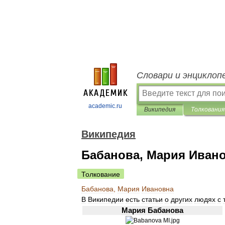
Словари и энциклоп
academic.ru
Википедия
Толкования
Википедия
Бабанова, Мария Иван
Толкование
Бабанова
,
Мария
Ивановна
В
Википедии
есть
статьи
о
других
людях
с
Мария
Бабанова