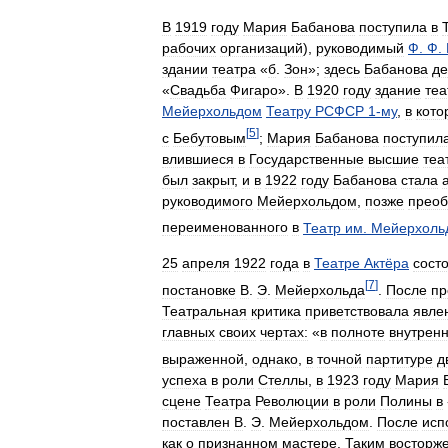
В
1919
году
Мария
Бабанова
поступила
в
рабочих
организаций
),
руководимый
Ф
.
Ф
.
здании
театра
«
б
.
Зон
»;
здесь
Бабанова
де
«
Свадьба
Фигаро
».
В
1920
году
здание
теа
Мейерхольдом
Театру
РСФСР
1
-
му
,
в
кото
[
5
]
с
Бебутовым
;
Мария
Бабанова
поступил
влившиеся
в
Государственные
высшие
теа
был
закрыт
,
и
в
1922
году
Бабанова
стала
руководимого
Мейерхольдом
,
позже
преоб
переименованного
в
Театр
им
.
Мейерхоль
25
апреля
1922
года
в
Театре
Актёра
сост
[
7
]
постановке
В
.
Э
.
Мейерхольда
.
После
пр
Театральная
критика
приветствовала
явле
главных
своих
чертах:
«
в
полноте
внутрен
выраженной
,
однако
,
в
точной
партитуре
д
успеха
в
роли
Стеллы
,
в
1923
году
Мария
сцене
Театра
Революции
в
роли
Полины
в
поставлен
В
.
Э
.
Мейерхольдом
.
После
исп
как
о
признанном
мастере
.
Таким
восторж