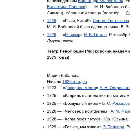
произведениям
Бернгарда
Келлермана
.
Р
Валентина
Парнаха
). —
М
.
И
.
Бабанова
бы
Липман
), «
Апашский
танец
» (
партнёр
—
Л
1926
— «
Рычи
,
Китай
!»
Сергея
Третьякова
М
.
И
.
Бабановой
была
сделана
лично
В
.
Э
1926
— «
Ревизор
»
Н
.
В
.
Гоголя
.
Режиссёр
Дмухановская
.
Театр
Революции
(
Московский
академи
1975
годы
)
Мария
Бабанова
.
Начало
1920
-
х
годов
.
1923
— «
Доходное
место
»
А
.
Н
.
Островско
1925
— «
Кадриль
с
ангелами
»
по
мотивам
1925
— «
Воздушный
пирог
»
Б
.
С
.
Ромашов
1928
— «
Человек
с
портфелем
»
А
.
М
.
Фай
1928
— «
Когда
поют
петухи
»
Юр
.
Юрьина
.
1929
— «
Гоп
-
ля
,
мы
живем
»
Э
.
Толлера
.
Р