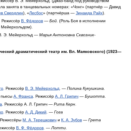
ежиссёр
В
.
Э
.
Мейерхольд
. (
Джаз
-
банд
под
руководством
ла
занята
в
танцевальных
номерах:
«
Чонг
» (
партнёр
—
Давид
ев
Свердлин
), «
Лесбос
» (
партнёрша
—
Зинаида
Райх
).
.
Режиссёр
В
.
Фёдоров
—
Бой
. (
Роль
Боя
в
исполнении
.
Мейерхольдом
).
В
.
Э
.
Мейерхольд
—
Марья
Антоновна
Сквозник
-
ческий
драматический
театр
им
.
Вл
.
Маяковского
) (
1923
—
го
.
Режиссёр
В
.
Э
.
Мейерхольд
. —
Полина
Кукушкина
.
пьесы
А
.
Франса
.
Режиссёр
А
.
Л
.
Грипич
—
Бушотта
.
а
.
Режиссёр
А
.
Л
.
Грипич
—
Рита
Керн
.
ко
.
Режиссёр
А
.
Д
.
Дикий
. —
Гога
Режиссёры
М
.
А
.
Терешкович
и
К
.
А
.
Зубов
—
Грета
ежиссёр
В
.
Ф
.
Фёдоров
. —
Лотти
.