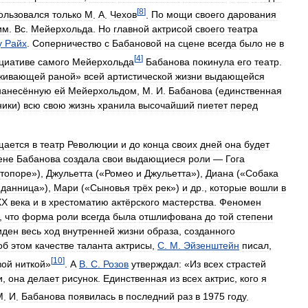
[
8
]
ользовался
только
М
.
А
.
Чехов
.
По
мощи
своего
дарования
им
.
Вс
.
Мейерхольда
.
Но
главной
актрисой
своего
театра
у
Райх
.
Соперничество
с
Бабановой
на
сцене
всегда
было
не
в
[
4
]
циативе
самого
Мейерхольда
Бабанова
покинула
его
театр
.
живающей
раной
»
всей
артистической
жизни
выдающейся
нанесённую
ей
Мейерхольдом
,
М
.
И
.
Бабанова
(
единственная
ники
)
всю
свою
жизнь
хранила
высочайший
пиетет
перед
щается
в
театр
Революции
и
до
конца
своих
дней
она
будет
ене
Бабанова
создала
свои
выдающиеся
роли
—
Гога
топоре
»),
Джульетта
(«
Ромео
и
Джульетта
»),
Диана
(«
Собака
иданница
»),
Мари
(«
Сыновья
трёх
рек
»)
и
др
.,
которые
вошли
в
ХХ
века
и
в
хрестоматию
актёрского
мастерства
.
Феномен
,
что
форма
роли
всегда
была
отшлифована
до
той
степени
иден
весь
ход
внутренней
жизни
образа
,
созданного
об
этом
качестве
таланта
актрисы
,
С
.
М
.
Эйзенштейн
писал
,
[
10
]
вой
ниткой
»
.
А
В
.
С
.
Розов
утверждал:
«
Из
всех
страстей
и
,
она
делает
рисунок
.
Единственная
из
всех
актрис
,
кого
я
М
.
И
.
Бабанова
появилась
в
последний
раз
в
1975
году
.