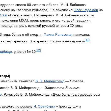
еддверии
своего
80
-
летнего
юбилея
,
М
.
И
.
Бабанова
сцену
на
Тверском
бульваре
).
Её
пригласил
Олег
Ефремов
на
Олби
«
Всё
кончено
».
Партнёрами
М
.
И
.
Бабановой
в
этом
поколения
МХАТ
,
представители
его
«
старой
гвардии
»
:
последняя
роль
великой
русской
актрисы
ХХ
века
.
3
года
.
Узнав
о
её
смерти
,
Фаина
Раневская
написала:
[
11
]
нашего
времени
.
Всё
время
с
тоской
о
ней
думаю
»
.
[
12
]
адбище
,
участок
№
10
.
годы
)
оммелинка
.
Режиссёр
В
.
Э
.
Мейерхольд
—
Стелла
.
иссёр
В
.
Э
.
Мейерхольд
—
Жоржетта
Бьенемэ
.
о
.
Режиссёр
В
.
Э
.
Мейерхольд
. (
Джаз
-
банд
под
руководством
гаецкого
по
роману
И
.
Эренбурга
«
Трест
Д
.
Е
.»
и