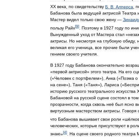
ХХ
века
,
по
свидетельству
Б
.
В
.
Алперса
,
п
Бабанова
была
ведущей
актрисой
Театра
Мастер
видел
только
свою
жену
—
Зинаид
[
9
]
пользу
Райх
.
Поэтому
в
1927
году
по
ини
Вынужденный
уход
от
Мастера
стал
«
неза
актрисы
.
Но
несмотря
на
глубокую
обиду
,
великая
его
ученица
,
все
прочие
были
уче
гением
своего
учителя
.
В
1927
году
Бабанова
окончательно
возра
«
первой
актрисой
»
этого
театра
.
На
его
сц
(«
Человек
с
портфелем
»),
Анка
(«
Поэма
о
на
сене
»),
Таня
(«
Таня
»),
Лариса
(«
Беспр
историю
русского
театрального
искусства
Бабановой
на
русской
сцене
состоял
в
том
прозрачности
,
когда
сквозь
неё
был
ясно
в
виртуозным
мастерством
актрисы
.
Говоря
что
Бабанова
вышивает
свои
роли
«
шёлко
человеческих
,
которые
присутствуют
в
рол
[
4
]
знаю
»
.
На
сцене
своего
родного
театра