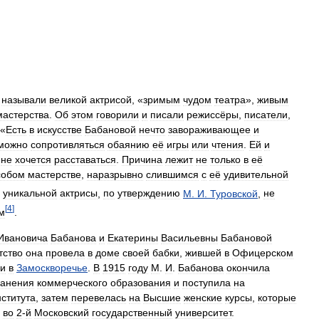
называли
великой
актрисой
, «
зримым
чудом
театра
»,
живым
мастерства
.
Об
этом
говорили
и
писали
режиссёры
,
писатели
,
 «
Есть
в
искусстве
Бабановой
нечто
завораживающее
и
можно
сопротивляться
обаянию
её
игры
или
чтения
.
Ей
и
не
хочется
расставаться
.
Причина
лежит
не
только
в
её
собом
мастерстве
,
наразрывно
слившимся
с
её
удивительной
уникальной
актрисы
,
по
утверждению
М
.
И
.
Туровской
,
не
[
4
]
м
.
Ивановича
Бабанова
и
Екатерины
Васильевны
Бабановой
тство
она
провела
в
доме
своей
бабки
,
жившей
в
Офицерском
и
в
Замоскворечье
.
В
1915
году
М
.
И
.
Бабанова
окончила
ранения
коммерческого
образования
и
поступила
на
нститута
,
затем
перевелась
на
Высшие
женские
курсы
,
которые
во
2
-
й
Московский
государственный
университет
.