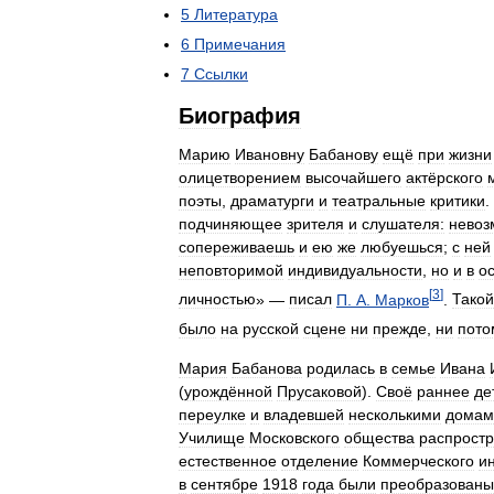
5
Литература
6
Примечания
7
Ссылки
Биография
Марию
Ивановну
Бабанову
ещё
при
жизни
олицетворением
высочайшего
актёрского
поэты
,
драматурги
и
театральные
критики
.
подчиняющее
зрителя
и
слушателя:
невоз
сопереживаешь
и
ею
же
любуешься
;
с
ней
неповторимой
индивидуальности
,
но
и
в
о
[
3
]
личностью
» —
писал
П
.
А
.
Марков
.
Такой
было
на
русской
сцене
ни
прежде
,
ни
пото
Мария
Бабанова
родилась
в
семье
Ивана
(
урождённой
Прусаковой
).
Своё
раннее
де
переулке
и
владевшей
несколькими
домам
Училище
Московского
общества
распрост
естественное
отделение
Коммерческого
и
в
сентябре
1918
года
были
преобразованы