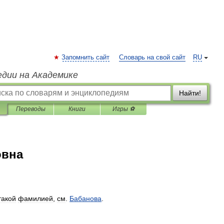
Запомнить сайт
Словарь на свой сайт
RU
едии на Академике
Найти!
Переводы
Книги
Игры ⚽
овна
такой
фамилией
,
см
.
Бабанова
.