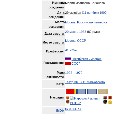
Имя
при
Мария
Ивановна
Бабанова
рождении:
Дата
29
октября
(
11
ноября
)
1900
рождения:
Место
Москва
,
Российская
империя
рождения:
20
марта
1983
(
82
года
)
Дата
смерти:
Москва
,
СССР
Место
смерти:
актриса
Профессия:
Российская
империя
Гражданство:
СССР
Годы
1922
—
1979
активности:
Театр
им
.
В
.
В
.
Маяковского
Театр:
Награды:
ID
0044747
IMDb
: