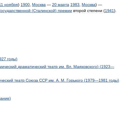
11
ноября
)
1900
,
Москва
—
20
марта
1983
,
Москва
) —
Государственной
(
Сталинской
)
премии
второй
степени
(
1941
).
927
годы
)
мический
драматический
театр
им
.
Вл
.
Маяковского
) (
1923
—
ческий
театр
Союза
ССР
им
.
А
.
М
.
Горького
(
1979
—
1981
годы
)
вание
)