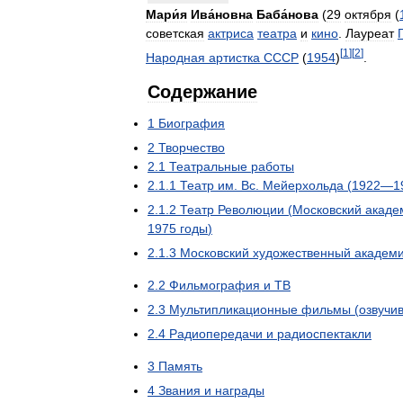
Мари́я
Ива́новна
Баба́нова
(
29
октября
(
советская
актриса
театра
и
кино
.
Лауреат
[
1
]
[
2
]
Народная
артистка
СССР
(
1954
)
.
Содержание
1
Биография
2
Творчество
2
.
1
Театральные
работы
2
.
1
.
1
Театр
им
.
Вс
.
Мейерхольда
(
1922
—
1
2
.
1
.
2
Театр
Революции
(
Московский
акаде
1975
годы
)
2
.
1
.
3
Московский
художественный
академи
2
.
2
Фильмография
и
ТВ
2
.
3
Мультипликационные
фильмы
(
озвучи
2
.
4
Радиопередачи
и
радиоспектакли
3
Память
4
Звания
и
награды