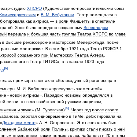
Театр
-
студию
ХПСРО
(
Художественно
-
просветительский
союз
Комиссаржевским
и
В
.
М
.
Бебутовым
.
Театр
помещался
в
бютировала
как
актриса
—
в
роли
Фаншетты
в
спектакле
тра
«
б
.
Зон
»
было
передано
созданному
Всеволодом
рый
перешла
и
большая
часть
труппы
Театра
ХПСРО
во
главе
а
в
Высшие
режиссёрские
мастерские
Мейерхольда
,
позже
тральные
мастерские
.
В
сентябре
1921
года
Театр
РСФСР
-
1
актрисой
созданного
при
Мастерских
Театра
Актёра
,
разованного
в
Театр
ГИТИСа
,
а
в
начале
1923
года
[
6
]
да
.
оялась
премьера
спектакля
«
Великодушный
рогоносец
»
в
емьеры
М
.
И
.
Бабанова
«
проснулась
знаменитой
».
ние
«
новой
актрисы
».
Парадокс
новизны
определялся
в
ней
жизни
,
от
века
свойственной
русским
актрисам
,
[
4
]
вижения
и
звука
» (
М
.
Туровская
)
.
Через
год
после
своего
Бабанова
,
работая
одновременно
в
ТиМе
,
дебютировала
на
«
Доходном
месте
»
А
.
Н
.
Островского
.
Этот
спектакль
был
олнения
Бабановой
роли
Полины
,
критики
стали
писать
о
ней
енным
признанием
,
каким
пользовалась
Бабанова
в
20
-
е
годы