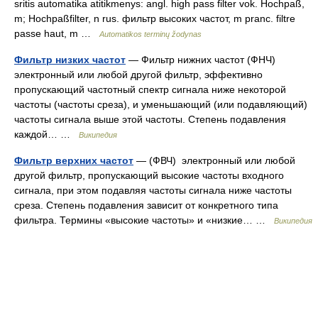
sritis automatika atitikmenys: angl. high pass filter vok. Hochpaß,
m; Hochpaßfilter, n rus. фильтр высоких частот, m pranc. filtre
passe haut, m …
Automatikos terminų žodynas
Фильтр низких частот
— Фильтр нижних частот (ФНЧ)
электронный или любой другой фильтр, эффективно
пропускающий частотный спектр сигнала ниже некоторой
частоты (частоты среза), и уменьшающий (или подавляющий)
частоты сигнала выше этой частоты. Степень подавления
каждой… …
Википедия
Фильтр верхних частот
— (ФВЧ) электронный или любой
другой фильтр, пропускающий высокие частоты входного
сигнала, при этом подавляя частоты сигнала ниже частоты
среза. Степень подавления зависит от конкретного типа
фильтра. Термины «высокие частоты» и «низкие… …
Википедия