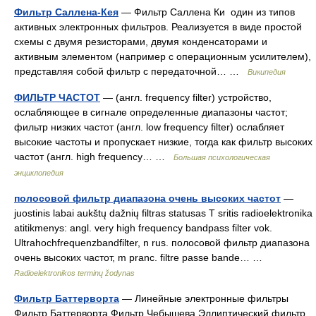
Фильтр Саллена-Кея
— Фильтр Саллена Ки один из типов
активных электронных фильтров. Реализуется в виде простой
схемы с двумя резисторами, двумя конденсаторами и
активным элементом (например с операционным усилителем),
представляя собой фильтр с передаточной… …
Википедия
ФИЛЬТР ЧАСТОТ
— (англ. frequency filter) устройство,
ослабляющее в сигнале определенные диапазоны частот;
фильтр низких частот (англ. low frequency filter) ослабляет
высокие частоты и пропускает низкие, тогда как фильтр высоких
частот (англ. high frequency… …
Большая психологическая
энциклопедия
полосовой фильтр диапазона очень высоких частот
—
juostinis labai aukštų dažnių filtras statusas T sritis radioelektronika
atitikmenys: angl. very high frequency bandpass filter vok.
Ultrahochfrequenzbandfilter, n rus. полосовой фильтр диапазона
очень высоких частот, m pranc. filtre passe bande… …
Radioelektronikos terminų žodynas
Фильтр Баттерворта
— Линейные электронные фильтры
Фильтр Баттерворта Фильтр Чебышева Эллиптический фильтр