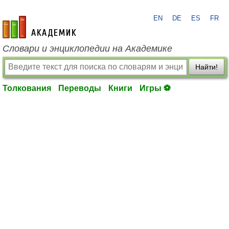
EN
DE
ES
FR
academic.ru
Словари и энциклопедии на Академике
Найти!
Толкования
Переводы
Книги
Игры ⚽