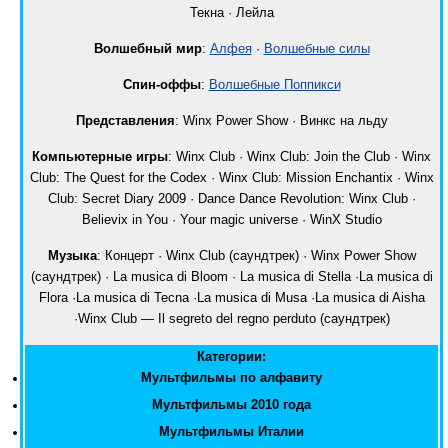
Текна · Лейлa
Волшебный мир
:
Алфея
·
Волшебные силы
Спин-оффы
:
Волшебные Поппикси
Представления
: Winx Power Show · Винкс на льду
Компьютерные игры
: Winx Club · Winx Club: Join the Club · Winx
Club: The Quest for the Codex · Winx Club: Mission Enchantix · Winx
Club: Secret Diary 2009 · Dance Dance Revolution: Winx Club ·
Believix in You · Your magic universe · WinX Studio
Музыка
: Концерт · Winx Club (саундтрек) · Winx Power Show
(саундтрек) · La musica di Bloom · La musica di Stella ·La musica di
Flora ·La musica di Tecna ·La musica di Musa ·La musica di Aisha
·Winx Club — Il segreto del regno perduto (саундтрек)
Категории:
Мультфильмы по алфавиту
Мультфильмы 2010 года
Мультфильмы Италии