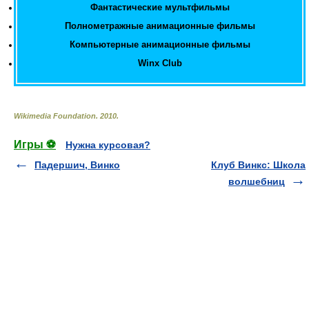
Фантастические мультфильмы
Полнометражные анимационные фильмы
Компьютерные анимационные фильмы
Winx Club
Wikimedia Foundation
.
2010
.
Игры ⚽
Нужна курсовая?
Падершич, Винко
Клуб Винкс: Школа
волшебниц