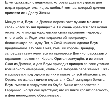
Блум сражаться с ведьмами, которым удается украсть для
ведьм-прародительниц волшебный компас, который должен
привести их к Древу Жизни.
Между тем, Блум на Домино переживает лучшие моменты
своей новой жизни принцессы. Ей очень нравится своя новая
жизнь, хотя иногда королевская свита проявляет чересчур
много заботы. Родители подарили ей прекрасную
белоснежную лошадку Пег, а Скай наконец сделал Блум
предложение. Но отец Ская, бывший король Эрендор,
запрещает сыну жениться на принцессе Домино, рассказав о
страшном проклятии. Король Орител возмущён, и изгоняет
Ская из Домино, а для Блум приводит принцев со всех уголков
волшебного измерения, чтобы она выбрала себе жениха. Скай
маскируется под одного из них и пытается всё объяснить, но
Орител не желает ничего слушать, и Скай вынужден бежать.
Блум вместе с подругами из Клуба Винкс отправляется в
Гардинию, но тут они чувствуют, что их пикси грозит опасность,
и феи неожиданно обессиливают.