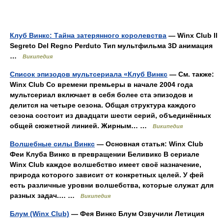
Клуб Винкс: Тайна затерянного королевства
— Winx Club Il
Segreto Del Regno Perduto Тип мультфильма 3D анимация
…
Википедия
Список эпизодов мультсериала «Клуб Винкс
— См. также:
Winx Club Со времени премьеры в начале 2004 года
мультсериал включает в себя более ста эпизодов и
делится на четыре сезона. Общая структура каждого
сезона состоит из двадцати шести серий, объединённых
общей сюжетной линией. Жирным… …
Википедия
Волшебные силы Винкс
— Основная статья: Winx Club
Феи Клуба Винкс в превращении Беливикс В сериале
Winx Club каждое волшебство имеет своё назначение,
природа которого зависит от конкретных целей. У фей
есть различные уровни волшебства, которые служат для
разных задач.… …
Википедия
Блум (Winx Club)
— Фея Винкс Блум Озвучили Летиция