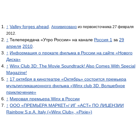
↑
Valley forges ahead
.
Архивировано
из первоисточника 27 февраля
2012.
↑
Телепередача «Утро России» на канале
Россия 1
за
29
апреля
2010
.
↑
Информация о прокате фильма в России на сайте «Нового
Диска»
↑
Winx Club 3D: The Movie Soundtrack! Also Comes With Special
Magazine!
↑
17 октября в кинотеатре «Октябрь» состоится премьера
мультипликационного фильма «Winx club 3D. Волшебное
приключение»
↑
Мировая премьера Winx в России
↑
ООО «ПРЕМЬЕРА МАРКЕТ»/ ИГ «АСТ» ПО ЛИЦЕНЗИИ
Rainbow S.p.A. Italy («Winx Club», «Pixie»)