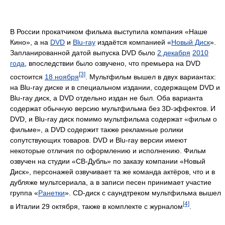
В России прокатчиком фильма выступила компания «Наше
Кино», а на
DVD
и
Blu-ray
издаётся компанией «
Новый Диск
».
Запланированной датой выпуска DVD было
2 декабря
2010
года
, впоследствии было озвучено, что премьера на DVD
[3]
состоится
18 ноября
. Мультфильм вышел в двух вариантах:
на Blu-ray диске и в специальном издании, содержащем DVD и
Blu-ray диск, а DVD отдельно издан не был. Оба варианта
содержат обычную версию мультфильма без 3D-эффектов. И
DVD, и Blu-ray диск помимо мультфильма содержат «фильм о
фильме», а DVD содержит также рекламные ролики
сопутствующих товаров. DVD и Blu-ray версии имеют
некоторые отличия по оформлению и исполнению. Фильм
озвучен на студии «СВ-Дубль» по заказу компании «Новый
Диск», персонажей озвучивает та же команда актёров, что и в
дубляже мультсериала, а в записи песен принимает участие
группа «
Ранетки
». CD-диск с саундтреком мультфильма вышел
[4]
в Италии 29 октября, также в комплекте с журналом
.