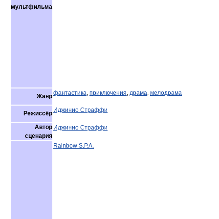
мультфильма
фантастика
,
приключения
,
драма
,
мелодрама
Жанр
Иджинио Страффи
Режиссёр
Автор
Иджинио Страффи
сценария
Rainbow S.P.A.