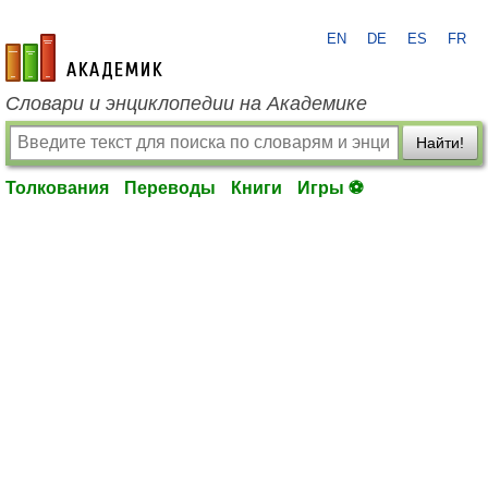
EN
DE
ES
FR
academic.ru
Словари и энциклопедии на Академике
Найти!
Толкования
Переводы
Книги
Игры ⚽