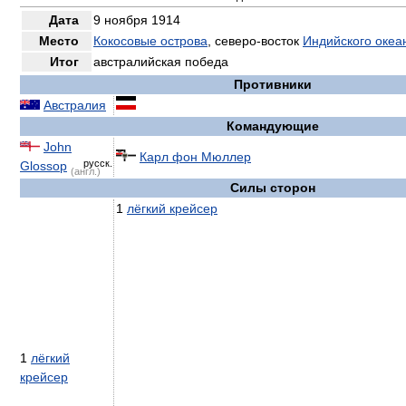
Дата
9 ноября 1914
Место
Кокосовые острова
, северо-восток
Индийского океа
Итог
австралийская победа
Противники
Австралия
Командующие
John
Карл фон Мюллер
русск.
Glossop
(англ.)
Силы сторон
1
лёгкий крейсер
1
лёгкий
крейсер