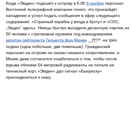
Когда «Эмден» подошёл к острову в 6.00
9 ноября
персонал
Восточной телеграфной компании понял, что произойдёт
нападение и успел подать сообщения в эфир следующего
содержания: «Странный корабль у входа в бухту» и «СОС,
„Эмден“ здесь». Немцы быстро высадили десантную партию из
50 человек с стрелковым оружием под командованием
русск.
капитан-лейтенанта
Гельмута фон Мюкке
на трёх
(англ.)
лодках (одна побольше, две поменьше). Гражданский
персонал на острове не оказал никакого сопротивления, и
Мюкке даже согласился позаботиться о том, чтобы после
взрыва обломки 54-метровой радиомачты не попали на
теннисный корт. «Эмден» дал сигнал «Бьюреску»
присоединиться к нему.