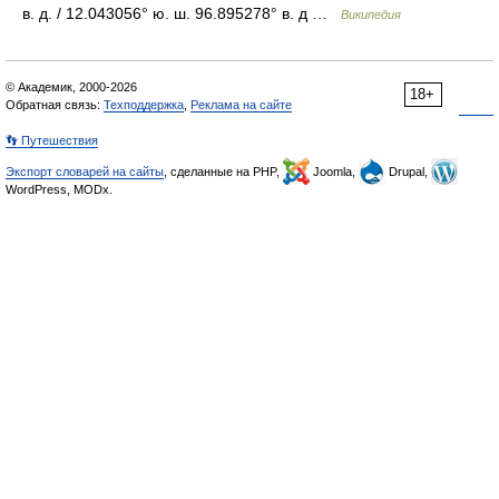
в. д. / 12.043056° ю. ш. 96.895278° в. д …
Википедия
© Академик, 2000-2026
18+
Обратная связь:
Техподдержка
,
Реклама на сайте
👣 Путешествия
Экспорт словарей на сайты
, сделанные на PHP,
Joomla,
Drupal,
WordPress, MODx.