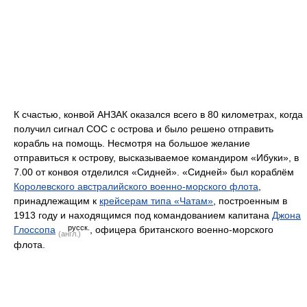
К счастью, конвой АНЗАК оказался всего в 80 километрах, когда
получил сигнал СОС с острова и было решено отправить
корабль на помощь. Несмотря на большое желание
отправиться к острову, высказываемое командиром «Ибуки», в
7.00 от конвоя отделился «Сидней». «Сидней» был кораблём
Королевского австралийского военно-морского флота
,
принадлежащим к
крейсерам типа «Чатам»
, построенным в
1913 году и находящимся под командованием капитана
Джона
русск.
Глоссопа
, офицера британского военно-морского
(англ.)
флота.