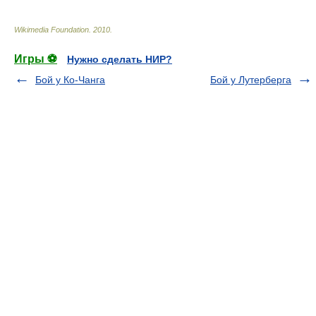
Wikimedia Foundation
.
2010
.
Игры ⚽
Нужно сделать НИР?
Бой у Ко-Чанга
Бой у Лутерберга