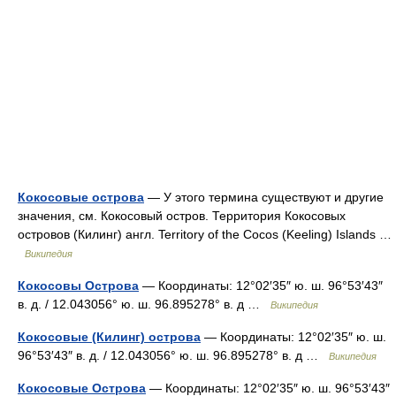
Кокосовые острова
— У этого термина существуют и другие
значения, см. Кокосовый остров. Территория Кокосовых
островов (Килинг) англ. Territory of the Cocos (Keeling) Islands …
Википедия
Кокосовы Острова
— Координаты: 12°02′35″ ю. ш. 96°53′43″
в. д. / 12.043056° ю. ш. 96.895278° в. д …
Википедия
Кокосовые (Килинг) острова
— Координаты: 12°02′35″ ю. ш.
96°53′43″ в. д. / 12.043056° ю. ш. 96.895278° в. д …
Википедия
Кокосовые Острова
— Координаты: 12°02′35″ ю. ш. 96°53′43″