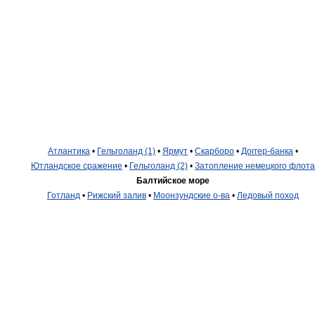
Атлантика
•
Гельголанд (1)
•
Ярмут
•
Скарборо
•
Доггер-банка
•
Ютландское сражение
•
Гельголанд (2)
•
Затопление немецкого флота
Балтийское море
Готланд
•
Рижский залив
•
Моонзундские о-ва
•
Ледовый поход