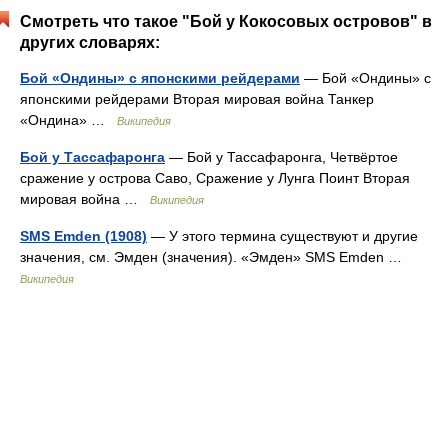
Смотреть что такое "Бой у Кокосовых островов" в
других словарях:
Бой «Ондины» c японскими рейдерами
— Бой «Ондины» с
японскими рейдерами Вторая мировая война Танкер
«Ондина» …
Википедия
Бой у Тассафаронга
— Бой у Тассафаронга, Четвёртое
сражение у острова Саво, Сражение у Лунга Поинт Вторая
мировая война …
Википедия
SMS Emden (1908)
— У этого термина существуют и другие
значения, см. Эмден (значения). «Эмден» SMS Emden …
Википедия