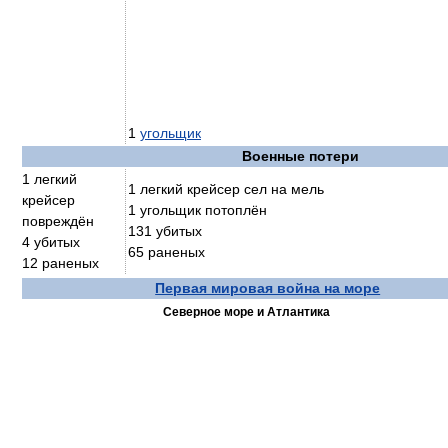
1
угольщик
Военные потери
1 легкий
1 легкий крейсер сел на мель
крейсер
1 угольщик потоплён
повреждён
131 убитых
4 убитых
65 раненых
12 раненых
Первая мировая война на море
Северное море и Атлантика