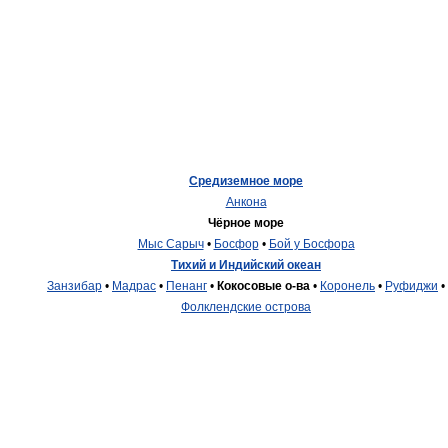
Средиземное море
Анкона
Чёрное море
Мыс Сарыч
•
Босфор
•
Бой у Босфора
Тихий и Индийский океан
Занзибар
•
Мадрас
•
Пенанг
•
Кокосовые о-ва
•
Коронель
•
Руфиджи
•
Фолклендские острова