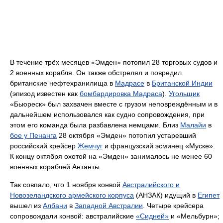
В течение трёх месяцев «Эмден» потопил 28 торговых судов и
2 военных корабля. Он также обстрелял и повредил
британские нефтехранилища в
Мадрасе
в
Британской Индии
(эпизод известен как
бомбардировка Мадраса
).
Угольщик
«Бьюреск» был захвачен вместе с грузом неповреждённым и в
дальнейшем использовался как судно сопровождения, при
этом его команда была разбавлена немцами. Близ
Малайи
в
бое у Пенанга
28 октября «Эмден» потопил устаревший
российский крейсер
Жемчуг
и французский эсминец «Муске».
К концу октября охотой на «Эмден» занималось не менее 60
военных кораблей Антанты.
Так совпало, что 1 ноября конвой
Австралийского и
Новозеландского армейского корпуса
(АНЗАК) идущий в
Египет
вышел из
Албани
в
Западной Австралии
. Четыре крейсера
сопровождали конвой: австралийские
«Сидней»
и «Мельбурн»;