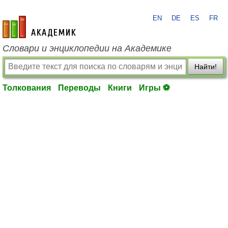
EN
DE
ES
FR
academic.ru
Словари и энциклопедии на Академике
Найти!
Толкования
Переводы
Книги
Игры ⚽