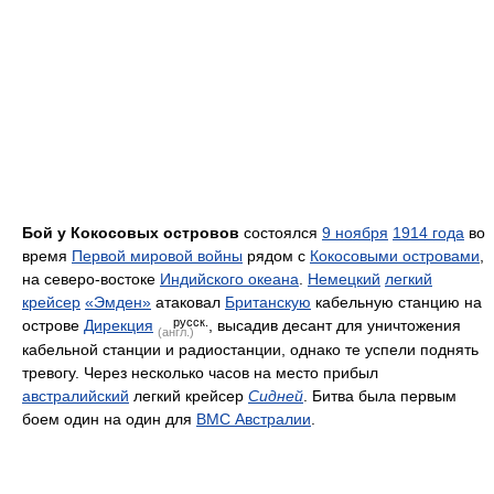
Бой у Кокосовых островов
состоялся
9 ноября
1914 года
во
время
Первой мировой войны
рядом c
Кокосовыми островами
,
на северо-востоке
Индийского океана
.
Немецкий
легкий
крейсер
«Эмден»
атаковал
Британскую
кабельную станцию на
русск.
острове
Дирекция
, высадив десант для уничтожения
(англ.)
кабельной станции и радиостанции, однако те успели поднять
тревогу. Через несколько часов на место прибыл
австралийский
легкий крейсер
Сидней
. Битва была первым
боем один на один для
ВМС Австралии
.