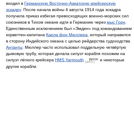
входил в
Германскую Восточно-Азиатскую крейсерскую
эскадру
. После начала войны 4 августа 1914 года эскадра
получила приказ избегая превосходящих военно-морских сил
союзников в Тихом океане идти в Германию через
мыс Горн
.
Единственным исключением был «Эмден» под командованием
корветтен-капитана
Карла фон Мюллера
, который направился
в сторону Индийского океана с целью рейдерства судоходства
Антанты
. Мюллер часто использовал поддельную четвёртую
дымовую трубу, которая делала силуэт корабля похожим на
русск.
силуэт лёгкого крейсера
HMS Yarmouth
и некоторые
(англ.)
другие корабли.