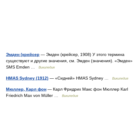
Эмден (крейсер
— Эмден (крейсер, 1908) У этого термина
существуют и другие значения, см. Эмден (значения). «Эмден»
SMS Emden …
Википедия
HMAS Sydney (1912)
— «Сидней» HMAS Sydney …
Википедия
Мюллер, Карл фон
— Карл Фридрих Макс фон Мюллер Karl
Friedrich Max von Müller …
Википедия