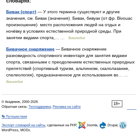
словарях:
Бивак (спорт)
— У этого термина существуют и другие
значения, см. Бивак (значения). Бивак, бивуак (от фр. Bivouac
произношение) место расположения людей на отдых и
ночёвку в условиях естественной природной среды. При
занятии видами спорта,… …
Википедия
Бивачное снаряжение
— Бивачное снаряжение
разновидность спортивного инвентаря для занятия видами
спорта, связанными с преодолением естественных природных
препятствий (спортивный туризм, альпинизм, скалолазание,
спелеология), предназначенное для использования во… …
Википедия
© Академик, 2000-2026
18+
Обратная связь:
Техподдержка
,
Реклама на сайте
👣 Путешествия
Экспорт словарей на сайты
, сделанные на PHP,
Joomla,
Drupal,
WordPress, MODx.