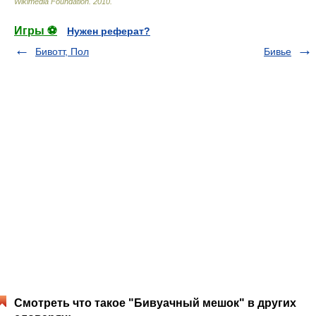
Wikimedia Foundation
.
2010
.
Игры ⚽
Нужен реферат?
Бивотт, Пол
Бивье
Смотреть что такое "Бивуачный мешок" в других