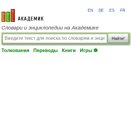
EN
DE
ES
FR
academic.ru
Словари и энциклопедии на Академике
Найти!
Толкования
Переводы
Книги
Игры ⚽