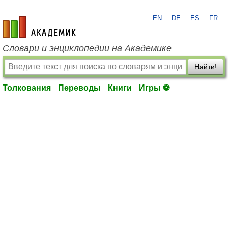
EN
DE
ES
FR
academic.ru
Словари и энциклопедии на Академике
Найти!
Толкования
Переводы
Книги
Игры ⚽