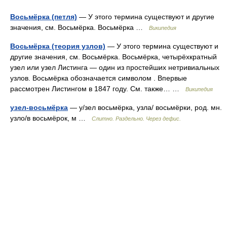
Восьмёрка (петля)
— У этого термина существуют и другие
значения, см. Восьмёрка. Восьмёрка …
Википедия
Восьмёрка (теория узлов)
— У этого термина существуют и
другие значения, см. Восьмёрка. Восьмёрка, четырёхкратный
узел или узел Листинга ― один из простейших нетривиальных
узлов. Восьмёрка обозначается символом . Впервые
рассмотрен Листингом в 1847 году. См. также… …
Википедия
узел-восьмёрка
— у/зел восьмёрка, узла/ восьмёрки, род. мн.
узло/в восьмёрок, м …
Слитно. Раздельно. Через дефис.