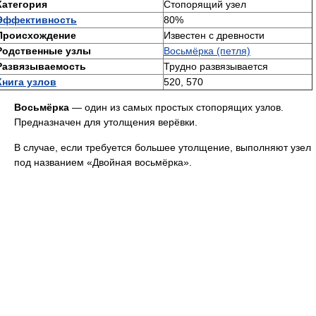
Категория
Стопорящий узел
Эффективность
80%
Происхождение
Известен с древности
Родственные узлы
Восьмёрка (петля)
Развязываемость
Трудно развязывается
Книга узлов
520, 570
Восьмёрка
— один из самых простых стопорящих узлов.
Предназначен для утолщения верёвки.
В случае, если требуется большее утолщение, выполняют узел
под названием «Двойная восьмёрка».