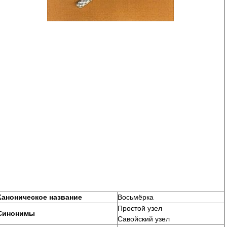
Каноническое название
Восьмёрка
Простой узел
Синонимы
Савойский узел