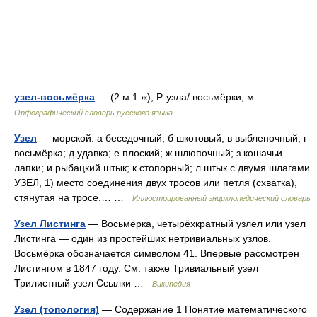
узел-восьмёрка
— (2 м 1 ж), Р. узла/ восьмёрки, м …
Орфографический словарь русского языка
Узел
— морской: а беседочный; б шкотовый; в выбленочный; г
восьмёрка; д удавка; е плоский; ж шлюпочный; з кошачьи
лапки; и рыбацкий штык; к стопорный; л штык с двумя шлагами.
УЗЕЛ, 1) место соединения двух тросов или петля (схватка),
стянутая на тросе.… …
Иллюстрированный энциклопедический словарь
Узел Листинга
— Восьмёрка, четырёхкратный узлел или узел
Листинга ― один из простейших нетривиальных узлов.
Восьмёрка обозначается символом 41. Впервые рассмотрен
Листингом в 1847 году. См. также Тривиальный узел
Трилистный узел Ссылки …
Википедия
Узел (топология)
— Содержание 1 Понятие математического