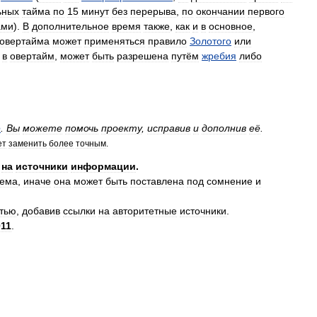
ьных
тайма
по
15
минут
без
перерыва
,
по
окончании
первого
ами
).
В
дополнительное
время
также
,
как
и
в
основное
,
овертайма
может
применяться
правило
Золотого
или
в
овертайм
,
может
быть
разрешена
путём
жребия
либо
е
.
Вы
можете
помочь
проекту
,
исправив
и
дополнив
её
.
ет
заменить
более
точным
.
на
источники
информации
.
яема
,
иначе
она
может
быть
поставлена
под
сомнение
и
атью
,
добавив
ссылки
на
авторитетные
источники
.
011
.