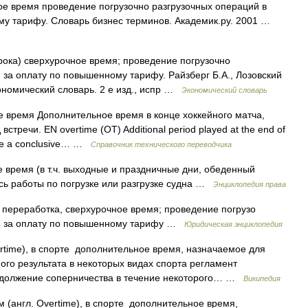
ное время проведение погрузочно разгрузочных операций в
му тарифу. Словарь бизнес терминов. Академик.ру. 2001 …
срока) сверхурочное время; проведение погрузочно
 за оплату по повышенному тарифу. Райзберг Б.А., Лозовский
ономический словарь. 2 е изд., испр …
Экономический словарь
время Дополнительное время в конце хоккейного матча,
тречи. EN overtime (OT) Additional period played at the end of
ieve a conclusive… …
Справочник технического переводчика
е время (в т.ч. выходные и праздничные дни, обеденный
ись работы по погрузке или разгрузке судна …
Энциклопедия права
) переработка, сверхурочное время; проведение погрузо
мя за оплату по повышенному тарифу …
Юридическая энциклопедия
rtime), в спорте дополнительное время, назначаемое для
ого результата в некоторых видах спорта регламент
одолжение соперничества в течение некоторого… …
Википедия
(англ. Overtime), в спорте дополнительное время,