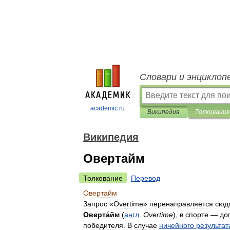
Словари и энциклоп
academic.ru
Википедия
Толкования
Википедия
Овертайм
Толкование
Перевод
Овертайм
Запрос
«
Overtime
»
перенаправляется
сюд
Оверта́йм
(
англ
.
Overtime
),
в
спорте
—
до
победителя
.
В
случае
ничейного
результат