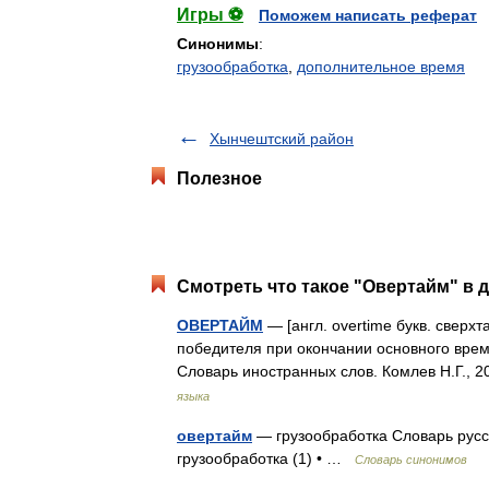
Игры ⚽
Поможем написать реферат
Синонимы
:
грузообработка
,
дополнительное время
Хынчештский район
Полезное
Смотреть что такое "Овертайм" в д
ОВЕРТАЙМ
— [англ. overtime букв. сверх
победителя при окончании основного време
Словарь иностранных слов. Комлев Н.Г., 
языка
овертайм
— грузообработка Словарь русск
грузообработка (1) • …
Словарь синонимов