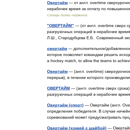
Овертайм
— от англ. overtime сверхуроч
нерабочее время за оплату по повышенно
Словарь бизнес-терминов
"ОВЕРТАЙМ"
— (от англ. overtime сверх 
разгрузочных операций в нерабочее время
Л.Ш., Стародубцева Е.Б.. Современный эк
овертайм
— дополнительное/добавленное 
которое позволяет командам решить исход вс
a hockey match, to allow the teams to ach
Овертайм
— (англ. overtime) сверхурочно
перерыв), в течение которого производил
ОВЕРТАЙМ
— (англ. overtime сверх срока
разгрузочных операций в нерабочее вре
Овертайм (спорт)
— Овертайм (англ. Ove
определения победителя. В случае ничейн
соревнований может предусматривать пр
Овертайм (хоккей с шайбой)
— Овертайм 