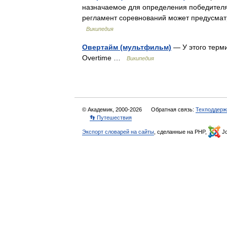
назначаемое для определения победителя.
регламент соревнований может предусмат
Википедия
Овертайм (мультфильм)
— У этого терми
Overtime …
Википедия
© Академик, 2000-2026
Обратная связь:
Техподдерж
👣 Путешествия
Экспорт словарей на сайты
, сделанные на PHP,
Jo