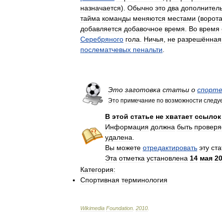
назначается
).
Обычно
это
два
дополнител
тайма
команды
меняются
местами
(
ворот
добавляется
добавочное
время
.
Во
время
Серебряного
гола
.
Ничья
,
не
разрешённая
послематчевых
пенальти
.
Это
заготовка
статьи
о
спорт
Это
примечание
по
возможности
следу
В
этой
статье
не
хватает
ссылок
Информация
должна
быть
провер
удалена
.
Вы
можете
отредактировать
эту
ст
Эта
отметка
установлена
14
мая
2
Категория:
Спортивная
терминология
Wikimedia
Foundation
.
2010
.