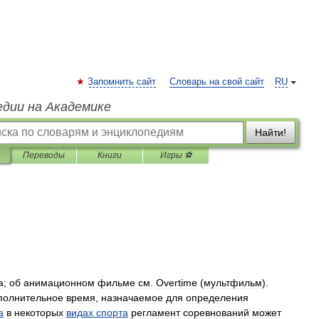
Запомнить сайт
Словарь на свой сайт
RU
едии на Академике
Найти!
Переводы
Книги
Игры ⚽
а
;
об
анимационном
фильме
см
.
Overtime
(
мультфильм
).
полнительное
время
,
назначаемое
для
определения
а
в
некоторых
видах
спорта
регламент
соревнований
может