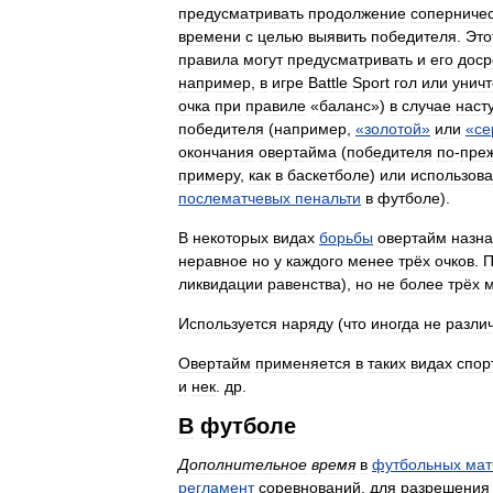
предусматривать
продолжение
соперниче
времени
с
целью
выявить
победителя
.
Это
правила
могут
предусматривать
и
его
доср
например
,
в
игре
Battle
Sport
гол
или
унич
очка
при
правиле
«
баланс
»)
в
случае
наст
победителя
(
например
,
«
золотой
»
или
«
се
окончания
овертайма
(
победителя
по
-
пре
примеру
,
как
в
баскетболе
)
или
использова
послематчевых
пенальти
в
футболе
).
В
некоторых
видах
борьбы
овертайм
назна
неравное
но
у
каждого
менее
трёх
очков
.
П
ликвидации
равенства
),
но
не
более
трёх
м
Используется
наряду
(
что
иногда
не
разли
Овертайм
применяется
в
таких
видах
спор
и
нек
.
др
.
В
футболе
Дополнительное
время
в
футбольных
мат
регламент
соревнований
,
для
разрешения