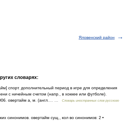
Яловенский район
ругих словарях:
тайм] спорт. дополнительный период в игре для определения
ни с ничейным счетом (напр., в хоккее или футболе).
2006. овертайм а, м. (англ.… …
Словарь иностранных слов русского
их синонимов. овертайм сущ., кол во синонимов: 2 •