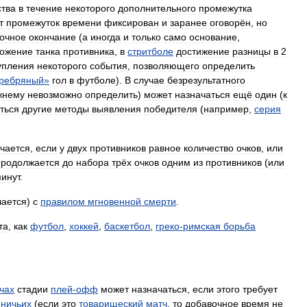
ства
в
течение
некоторого
дополнительного
промежутка
т
промежуток
времени
фиксирован
и
заранее
оговорён
,
но
очное
окончание
(
а
иногда
и
только
само
основание
,
тожение
танка
противника
,
в
стритболе
достижение
разницы
в
2
упления
некоторого
события
,
позволяющего
определить
ребряный
»
гол
в
футболе
).
В
случае
безрезультатного
жнему
невозможно
определить
)
может
назначаться
ещё
один
(
к
ться
другие
методы
выявления
победителя
(
например
,
серия
чается
,
если
у
двух
противников
равное
количество
очков
,
или
родолжается
до
набора
трёх
очков
одним
из
противников
(
или
инут
.
чается
)
с
правилом
мгновенной
смерти
.
та
,
как
футбол
,
хоккей
,
баскетбол
,
греко
-
римская
борьба
чах
стадии
плей
-
офф
может
назначаться
,
если
этого
требует
ничьих
(
если
это
товарищеский
матч
,
то
добавочное
время
не