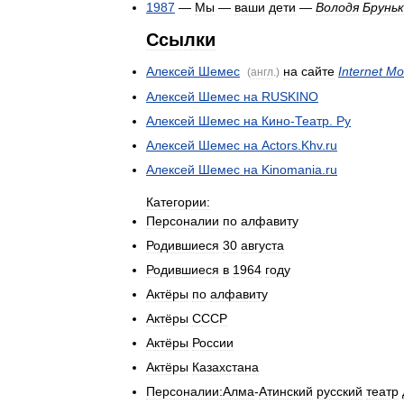
1987
—
Мы
—
ваши
дети
—
Володя
Брунь
Ссылки
Алексей
Шемес
на
сайте
Internet
Mo
(
англ
.)
Алексей
Шемес
на
RUSKINO
Алексей
Шемес
на
Кино
-
Театр
.
Ру
Алексей
Шемес
на
Actors
.
Khv
.
ru
Алексей
Шемес
на
Kinomania
.
ru
Категории:
Персоналии
по
алфавиту
Родившиеся
30
августа
Родившиеся
в
1964
году
Актёры
по
алфавиту
Актёры
СССР
Актёры
России
Актёры
Казахстана
Персоналии:Алма
-
Атинский
русский
театр