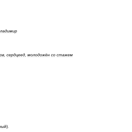
ладимир
ов
,
сердцеед
,
молодожён
со
стажем
ный
).