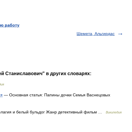
ю работу
Шемета, Альгирдас
ей Станиславович" в других словарях:
дия
и»
— Основная статья: Папины дочки Семья Васнецовых
лагия и белый бульдог Жанр детективный фильм …
Википедия