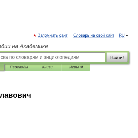
Запомнить сайт
Словарь на свой сайт
RU
едии на Академике
Найти!
Переводы
Книги
Игры ⚽
славович