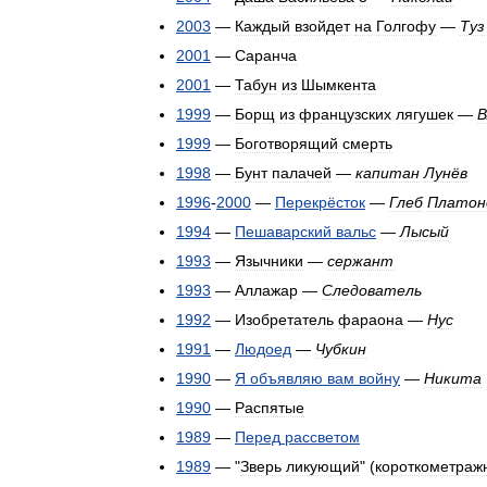
2003
—
Каждый
взойдет
на
Голгофу
—
Туз
2001
—
Саранча
2001
—
Табун
из
Шымкента
1999
—
Борщ
из
французских
лягушек
—
В
1999
—
Боготворящий
смерть
1998
—
Бунт
палачей
—
капитан
Лунёв
1996
-
2000
—
Перекрёсток
—
Глеб
Платон
1994
—
Пешаварский
вальс
—
Лысый
1993
—
Язычники
—
сержант
1993
—
Аллажар
—
Следователь
1992
—
Изобретатель
фараона
—
Нус
1991
—
Людоед
—
Чубкин
1990
—
Я
объявляю
вам
войну
—
Никита
1990
—
Распятые
1989
—
Перед
рассветом
1989
— "
Зверь
ликующий
" (
короткометраж