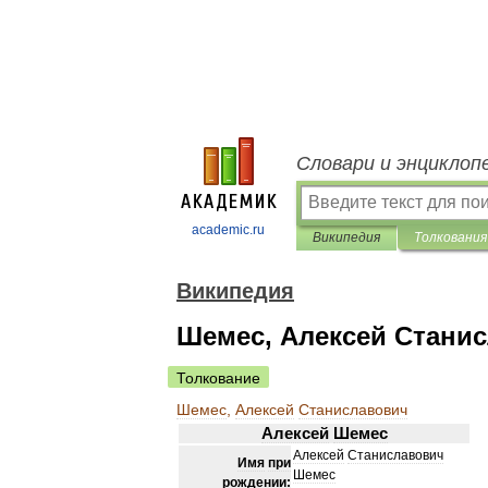
Словари и энциклоп
academic.ru
Википедия
Толкования
Википедия
Шемес, Алексей Стани
Толкование
Шемес
,
Алексей
Станиславович
Алексей
Шемес
Алексей
Станиславович
Имя
при
Шемес
рождении: