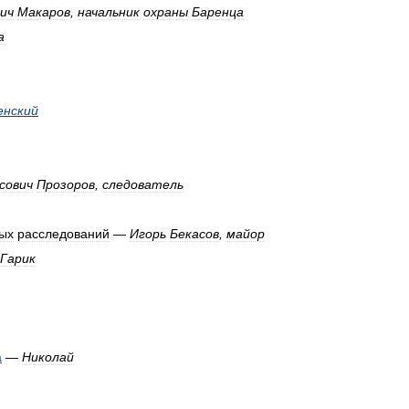
ич
Макаров
,
начальник
охраны
Баренца
а
енский
сович
Прозоров
,
следователь
ых
расследований
—
Игорь
Бекасов
,
майор
Гарик
а
—
Николай