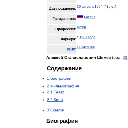
30
августа
1964
(
48
лет
)
Дата
рождения:
Россия
Гражданство:
актёр
Профессия:
с
1987
года
Карьера:
ID
3459300
IMDb
:
Алексей
Станиславович
Шемес
(
род
.
30
Содержание
1
Биография
2
Фильмография
2
.
1
Театр
2
.
2
Кино
3
Ссылки
Биография