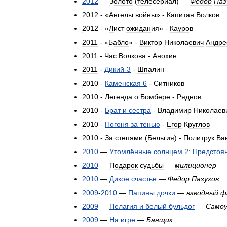
2012
—
Золото
(
телесериал
) —
Федор
Паз
2012
- «
Ангелы
войны
» -
Капитан
Волков
2012
- «
Лист
ожидания
» -
Кауров
2011
- «
Бабло
» -
Виктор
Николаевич
Андре
2011
-
Час
Волкова
-
Анохин
2011
-
Дикий
-
3
-
Шпалин
2010
-
Каменская
6
-
Ситников
2010
-
Легенда
о
Бомбере
-
Ряднов
2010
-
Брат
и
сестра
-
Владимир
Николаев
2010
-
Погоня
за
тенью
-
Егор
Круглов
2010
-
За
степями
(
Бельгия
) -
Политрук
Ва
2010
—
Утомлённые
солнцем
2:
Предстоя
2010
—
Подарок
судьбы
—
милиционер
2010
—
Дикое
счастье
—
Федор
Пазухов
2009
-
2010
—
Папины
дочки
—
взводный
ф
2009
—
Пелагия
и
белый
бульдог
—
Самоу
2009
—
На
игре
—
Банщик