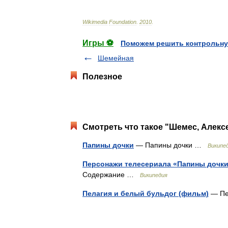
Wikimedia
Foundation
.
2010
.
Игры ⚽
Поможем решить контрольну
Шемейная
Полезное
Смотреть что такое "Шемес, Алекс
Папины дочки
— Папины дочки …
Википе
Персонажи телесериала «Папины дочк
Содержание …
Википедия
Пелагия и белый бульдог (фильм)
— Пе