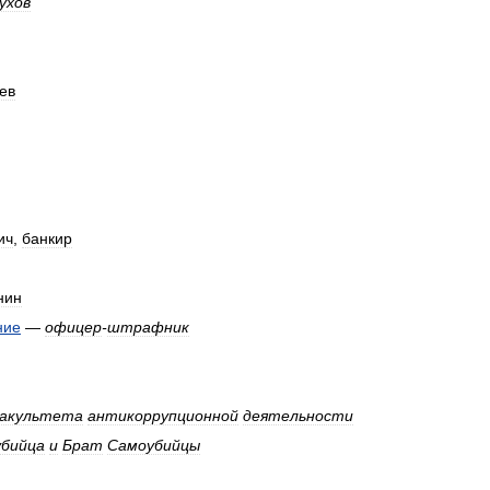
ухов
ев
ич
,
банкир
нин
ние
—
офицер
-
штрафник
акультета
антикоррупционной
деятельности
бийца
и
Брат
Самоубийцы