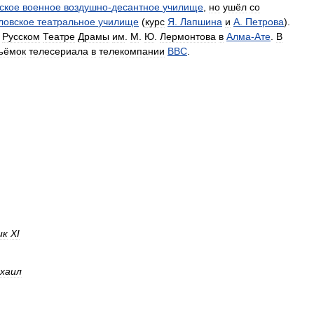
ское
военное
воздушно
-
десантное
училище
,
но
ушёл
со
ловское
театральное
училище
(
курс
Я
.
Лапшина
и
А
.
Петрова
).
Русском
Театре
Драмы
им
.
М
.
Ю
.
Лермонтова
в
Алма
-
Ате
.
В
ъёмок
телесериала
в
телекомпании
BBC
.
ик
ХI
хаил