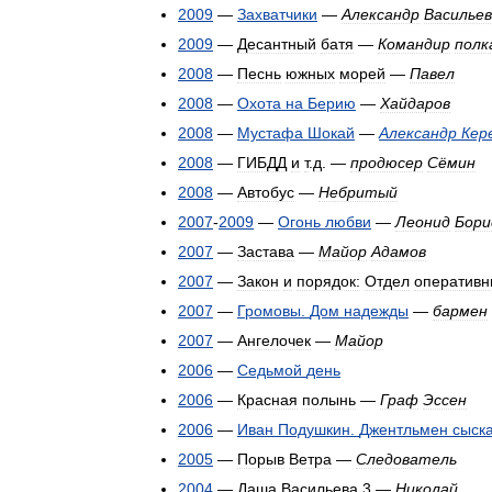
2009
—
Захватчики
—
Александр
Васильев
2009
—
Десантный
батя
—
Командир
полк
2008
—
Песнь
южных
морей
—
Павел
2008
—
Охота
на
Берию
—
Хайдаров
2008
—
Мустафа
Шокай
—
Александр
Кер
2008
—
ГИБДД
и
т
.
д
. —
продюсер
Сёмин
2008
—
Автобус
—
Небритый
2007
-
2009
—
Огонь
любви
—
Леонид
Бори
2007
—
Застава
—
Майор
Адамов
2007
—
Закон
и
порядок:
Отдел
оперативн
2007
—
Громовы
.
Дом
надежды
—
бармен
2007
—
Ангелочек
—
Майор
2006
—
Седьмой
день
2006
—
Красная
полынь
—
Граф
Эссен
2006
—
Иван
Подушкин
.
Джентльмен
сыск
2005
—
Порыв
Ветра
—
Следователь
2004
—
Даша
Васильева
3
—
Николай