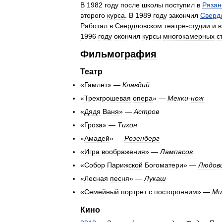
В
1982
году
после
школы
поступил
в
Рязан
второго
курса
.
В
1989
году
закончил
Сверд
Работал
в
Свердловском
театре
-
студии
и
в
1996
году
окончил
курсы
многокамерных
с
Фильмография
Театр
«
Гамлет
» —
Клавдий
«
Трехгрошевая
опера
» —
Мекки
-
нож
«
Дядя
Ваня
» —
Астров
«
Гроза
» —
Тихон
«
Амадей
» —
Розенберг
«
Игра
воображения
» —
Лампасов
«
Собор
Парижской
Богоматери
» —
Людов
«
Лесная
песня
» —
Лукаш
«
Семейный
портрет
с
посторонним
» —
Ми
Кино