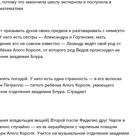
,
потому
что
закончила
школу
экстерном
и
поступила
в
математики
.
т
призывать
духов
своих
предков
и
разговаривать
с
ними
(
кто
-
У
него
есть
сёстры
—
Александра
и
Гортензия
,
мать
дение
его
не
совсем
известно
—
Лизандр
ведёт
свой
род
от
бёнка
Алого
Короля
,
от
которого
род
Ведов
происходил
не
ении
академии
Блура
.
влять
погодой
.
У
него
есть
одна
странность
—
в
его
волосах
к
Петрелло
—
пятого
ребёнка
Алого
Короля
,
умеющего
нном
отделении
академии
Блура
.
Страдает
ания
владельцев
вещей
).
Второй
после
Фиделио
друг
Чарли
в
енно
случайно
—
из
-
за
неразберихи
с
чарлиным
плащом
.
ери
Алого
Короля
.
Учится
на
музыкальном
отделении
академии