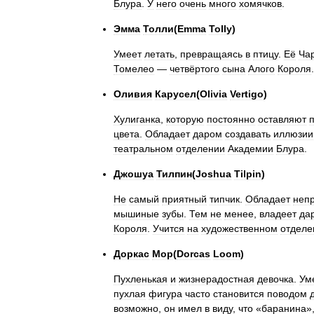
Блура
.
У
него
очень
много
хомячков
.
Эмма
Толли
(
Emma
Tolly
)
Умеет
летать
,
превращаясь
в
птицу
.
Её
Ча
Томелео
—
четвёртого
сына
Алого
Короля
Оливия
Карусел
(
Olivia
Vertigo
)
Хулиганка
,
которую
постоянно
оставляют
цвета
.
Обладает
даром
создавать
иллюзии
театральном
отделении
Академии
Блура
.
Джошуа
Тилпин
(
Joshua
Tilpin
)
Не
самый
приятный
типчик
.
Обладает
неп
мышиные
зубы
.
Тем
не
менее
,
владеет
да
Короля
.
Учится
на
художественном
отделе
Доркас
Мор
(
Dorcas
Loom
)
Пухленькая
и
жизнерадостная
девочка
.
Ум
пухлая
фигура
часто
становится
поводом
возможно
,
он
имел
в
виду
,
что
«
баранина
»