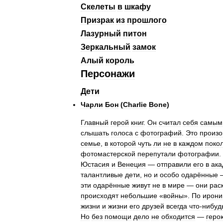
Скелеты
в
шкафу
Призрак
из
прошлого
Лазурный
питон
Зеркальный
замок
Алый
король
Персонажи
Дети
Чарли
Бон
(
Charlie
Bone
)
Главный
герой
книг
.
Он
считал
себя
самым
слышать
голоса
с
фотографий
.
Это
произ
семье
,
в
которой
чуть
ли
не
в
каждом
поко
фотомастерской
перепутали
фотографии
.
Юстасия
и
Венеция
—
отправили
его
в
ак
талантливые
дети
,
но
и
особо
одарённые
эти
одарённые
живут
не
в
мире
—
они
рас
происходят
небольшие
«
войны
».
По
ирони
жизни
и
жизни
его
друзей
всегда
что
-
нибуд
Но
без
помощи
дело
не
обходится
—
геро