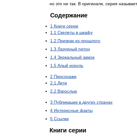
но
это
не
так
.
В
оригинале
,
серия
называе
Содержание
1
Книги
серии
1
.
1
Скелеты
в
шкафу
1
.
2
Призрак
из
прошлого
1
.
3
Лазурный
питон
1
.
4
Зеркальный
замок
1
.
5
Алый
король
2
Персонажи
2
.
1
Дети
2
.
2
Взрослые
3
Публикации
в
других
странах
4
Интересные
факты
5
Ссылки
Книги
серии