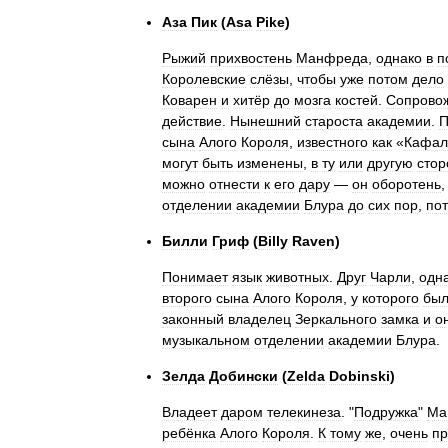
Аза
Пик
(
Asa
Pike
)
Рыжий
прихвостень
Манфреда
,
однако
в
п
Королевские
слёзы
,
чтобы
уже
потом
дело
Коварен
и
хитёр
до
мозга
костей
.
Сопрово
действие
.
Нынешний
староста
академии
.
П
сына
Алого
Короля
,
известного
как
«
Кафал
могут
быть
изменены
,
в
ту
или
другую
стор
можно
отнести
к
его
дару
—
он
оборотень
отделении
академии
Блура
до
сих
пор
,
по
Билли
Гриф
(
Billy
Raven
)
Понимает
язык
животных
.
Друг
Чарли
,
одн
второго
сына
Алого
Короля
,
у
которого
бы
законный
владелец
Зеркального
замка
и
о
музыкальном
отделении
академии
Блура
.
Зелда
Добински
(
Zelda
Dobinski
)
Владеет
даром
телекинеза
. "
Подружка
"
Ма
ребёнка
Алого
Короля
.
К
тому
же
,
очень
пр