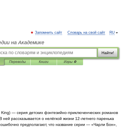
Запомнить сайт
Словарь на свой сайт
RU
едии на Академике
Найти!
Переводы
Книги
Игры ⚽
King
) —
серия
детских
фэнтезийно
-
приключенческих
романов
В
ней
рассказывается
о
нелёгкой
жизни
12
-
летнего
паренька
ошибочно
предполагают
,
что
название
серии
— «
Чарли
Бон
»,