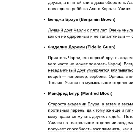
друзья
,
а
в
пятой
книге
даже
оборотень
Аз
последнего
ребёнка
Алого
Короля
.
Учится
Бенджи
Браун
(
Benjamin
Brown
)
Лучший
друг
Чарли
с
пяти
лет
.
Очень
уныл
как
он
не
одарённый
и
не
талантливый
—
Фиделио
Дореми
(
Fidelio
Gunn
)
Приятель
Чарли
,
его
первый
друг
в
академ
чего
часто
не
может
помогать
Чарли
).
Всег
незадачливый
друг
умудряется
вляпывать
вещей
—
например
,
вербены
.
Однако
,
в
п
Толли
».
Учится
на
музыкальном
отделени
Манфред
Блур
(
Manfred
Bloor
)
Староста
академии
Блура
,
а
затем
и
весь
противный
парень
,
да
к
тому
же
ещё
и
гип
кому
нравится
мучить
других
людей
…
Пот
Учился
на
театральном
отделении
академ
получает
способность
воспламенять
,
как
и