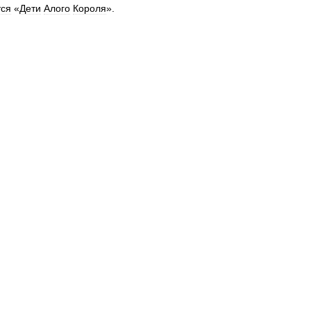
тся
«
Дети
Алого
Короля
».