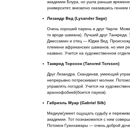
академии
Блура
,
но
ушла
раньше
времени
университет
,
внезапно
оказавшись
гением
Лизандр
Вед
(
Lysander
Sage
)
Очень
хороший
парень
и
друг
Чарли
.
Може
то
вроде
шамана
).
Лучший
друг
Танкреда
.
Джессамин
и
отец
—
Юджи
Вед
.
Происхож
племени
африканских
шаманов
,
но
имя
ре
названо
.
Учится
на
художественном
отдел
Танкред
Торссон
(
Tancred
Torsson
)
Друг
Лизандра
.
Скандинав
,
умеющий
упра
непрерывно
потрескивают
молнии
.
Потомо
управлять
погодой
.
Учится
на
художестве
арахнофобией
(
боится
пауков
).
Габриэль
Муар
(
Gabriel
Silk
)
Медиум
(
умеет
ощущать
судьбу
и
пережив
академии
.
Тот
познакомился
с
ним
соверш
Потомок
Гуанхамары
—
очень
доброй
доч