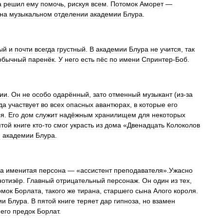
а
решил
ему
помочь
,
рискуя
всем
.
Потомок
Аморет
—
на
музыкальном
отделении
академии
Блура
.
ый
и
почти
всегда
грустный
.
В
академии
Блура
не
учится
,
так
обычный
паренёк
.
У
него
есть
пёс
по
имени
Спринтер
-
Боб
.
ии
.
Он
не
особо
одарённый
,
зато
отменный
музыкант
(
из
-
за
да
участвует
во
всех
опасных
авантюрах
,
в
которые
его
ся
.
Его
дом
служит
надёжным
хранилищем
для
некоторых
ятой
книге
кто
-
то
смог
украсть
из
дома
«
Двенадцать
Колоколов
и
академии
Блура
.
ма
именитая
персона
— «
ассистент
преподавателя
».
Ужасно
нотизёр
.
Главный
отрицательный
персонаж
.
Он
один
из
тех
,
омок
Борлата
,
такого
же
тирана
,
старшего
сына
Алого
короля
.
ии
Блура
.
В
пятой
книге
теряет
дар
гипноза
,
но
взамен
его
предок
Борлат
.