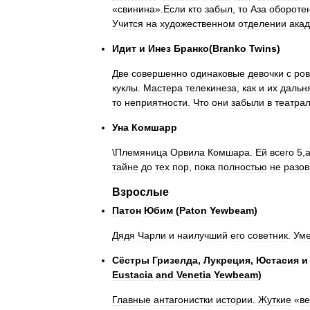
«
свинина
».
Если
кто
забыл
,
то
Аза
обороте
Учится
на
художественном
отделении
ака
Идит
и
Инез
Бранко
(
Branko
Twins
)
Две
совершенно
одинаковые
девочки
с
ро
куклы
.
Мастера
телекинеза
,
как
и
их
дальн
то
неприятности
.
Что
они
забыли
в
театра
Уна
Комшарр
\
Племяница
Орвила
Комшара
.
Ей
всего
5
,
тайне
до
тех
пор
,
пока
полностью
не
разов
Взрослые
Патон
Юбим
(
Paton
Yewbeam
)
Дядя
Чарли
и
наилучший
его
советник
.
Уме
Сёстры
Гризелда
,
Лукреция
,
Юстасия
и
Eustacia
and
Venetia
Yewbeam
)
Главные
антагонистки
истории
.
Жуткие
«
в