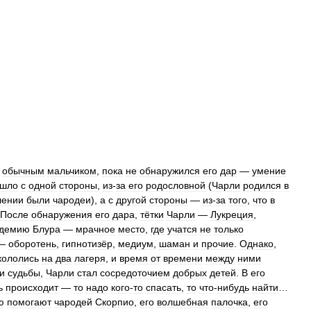
обычным
мальчиком
,
пока
не
обнаружился
его
дар
—
умение
ошло
с
одной
стороны
,
из
-
за
его
родословной
(
Чарли
родился
в
лении
были
чародеи
),
а
с
другой
стороны
—
из
-
за
того
,
что
в
После
обнаружения
его
дара
,
тётки
Чарли
—
Лукреция
,
адемию
Блура
—
мрачное
место
,
где
учатся
не
только
—
оборотень
,
гипнотизёр
,
медиум
,
шаман
и
прочие
.
Однако
,
кололись
на
два
лагеря
,
и
время
от
времени
между
ними
и
судьбы
,
Чарли
стал
сосредоточием
добрых
детей
.
В
его
ь
происходит
—
то
надо
кого
-
то
спасать
,
то
что
-
нибудь
найти
…
ю
помогают
чародей
Скорпио
,
его
волшебная
палочка
,
его