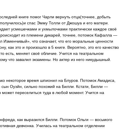
оследней
книге
помог
Чарли
вернуть
отца
(
точнее
,
добыть
получилось
)
и
спас
Эмму
Толли
от
Джошуа
и
его
матери
.
ждает
усмешечками
и
ухмылочками
практически
каждое
своё
роисходит
из
племени
дикарей
,
точнее
,
потомок
Кафалла
—
л
Изменчивый
»,
что
означает
,
что
его
моральные
ценности
ону
,
как
это
и
произошло
в
5
книге
.
Вероятно
,
это
его
качество
,
то
есть
,
меняет
своё
обличие
.
Учится
на
театральном
тому
что
завалил
экзамены
.
Но
актер
из
него
никудышный
.
ако
некоторое
время
шпионил
на
Блуров
.
Потомок
Амадиса
,
л
сын
Оуэйн
,
сильно
похожий
на
Билли
.
Кстати
,
Билли
—
н
может
переселиться
туда
в
любой
момент
.
Учится
на
нфреда
,
как
выразился
Билли
.
Потомок
Ольги
—
восьмого
отивная
девчонка
.
Училась
на
театральном
отделении