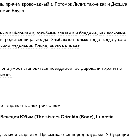
нь
,
причём
кровожадный
.).
Потомок
Лилит
,
также
как
и
Джошуа
.
демии
Блура
.
вными
чёлочками
,
голубыми
глазами
и
бледные
,
как
восковые
яя
родственница
,
Зелда
.
Улыбаются
только
тогда
,
когда
у
кого
-
льном
отделении
Блура
,
никто
не
знает
.
а
она
умеет
становиться
невидимой
,
её
дарования
хранят
в
ьются
.
ет
управлять
электричеством
.
Венеция
Юбим
(
The
sisters
Grizelda
(
Bone
),
Lucretia
,
едьмы
»
и
«
гарпии
».
Пресмыкаются
перед
Блурами
.
У
Лукреции