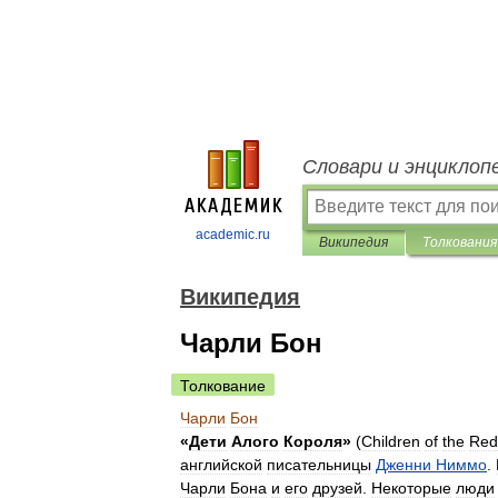
Словари и энциклоп
academic.ru
Википедия
Толкования
Википедия
Чарли Бон
Толкование
Чарли
Бон
«
Дети
Алого
Короля
»
(
Children
of
the
Red
английской
писательницы
Дженни
Ниммо
.
Чарли
Бона
и
его
друзей
.
Некоторые
люди