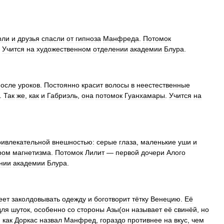
рли
и
друзья
спасли
от
гипноза
Манфреда
.
Потомок
.
Учится
на
художественном
отделении
академии
Блура
.
после
уроков
.
Постоянно
красит
волосы
в
неестественные
.
Так
же
,
как
и
Габриэль
,
она
потомок
Гуанхамары
.
Учится
на
ривлекательной
внешностью:
серые
глаза
,
маленькие
уши
и
ром
магнетизма
.
Потомок
Лилит
—
первой
дочери
Алого
нии
академии
Блура
.
еет
заколдовывать
одежду
и
боготворит
тётку
Венецию
.
Её
для
шуток
,
особенно
со
стороны
Азы
(
он
называет
её
свинёй
,
но
,
как
Доркас
назвал
Манфред
,
гораздо
противнее
на
вкус
,
чем