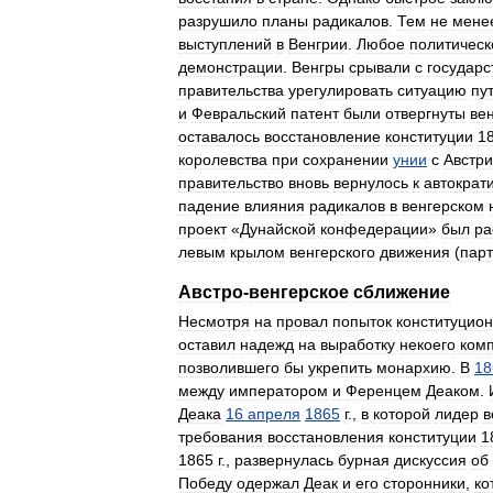
разрушило
планы
радикалов
.
Тем
не
мене
выступлений
в
Венгрии
.
Любое
политическ
демонстрации
.
Венгры
срывали
с
государс
правительства
урегулировать
ситуацию
пу
и
Февральский
патент
были
отвергнуты
ве
оставалось
восстановление
конституции
1
королевства
при
сохранении
унии
с
Австр
правительство
вновь
вернулось
к
автократ
падение
влияния
радикалов
в
венгерском
проект
«
Дунайской
конфедерации
»
был
ра
левым
крылом
венгерского
движения
(
пар
Австро
-
венгерское
сближение
Несмотря
на
провал
попыток
конституцио
оставил
надежд
на
выработку
некоего
ком
позволившего
бы
укрепить
монархию
.
В
18
между
императором
и
Ференцем
Деаком
.
Деака
16
апреля
1865
г
.,
в
которой
лидер
в
требования
восстановления
конституции
1
1865
г
.,
развернулась
бурная
дискуссия
об
Победу
одержал
Деак
и
его
сторонники
,
ко