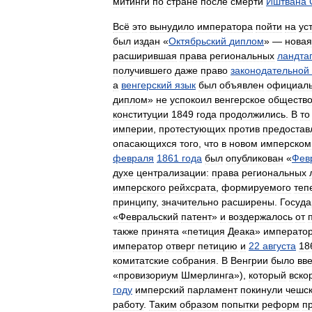
митинги
по
стране
после
смерти
Иштвана
Всё
это
вынудило
императора
пойти
на
ус
был
издан
«
Октябрьский
диплом
» —
новая
расширившая
права
региональных
ландта
получившего
даже
право
законодательной
а
венгерский
язык
был
объявлен
официал
диплом
»
не
успокоил
венгерское
общество
конституции
1849
года
продолжились
.
В
то
империи
,
протестующих
против
предостав
опасающихся
того
,
что
в
новом
имперском
февраля
1861
года
был
опубликован
«
Фев
духе
централизации:
права
региональных
имперского
рейхсрата
,
формируемого
теп
принципу
,
значительно
расширены
.
Госуда
«
Февральский
патент
»
и
воздержалось
от
также
принята
«
петиция
Деака
»
императо
император
отверг
петицию
и
22
августа
18
комитатские
собрания
.
В
Венгрии
было
вв
«
провизориум
Шмерлинга
»),
который
вско
году
имперский
парламент
покинули
чешс
работу
.
Таким
образом
попытки
реформ
п