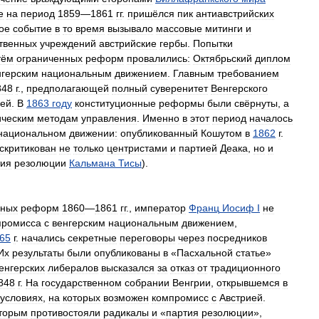
е
на
период
1859
—
1861
гг
.
пришёлся
пик
антиавстрийских
ое
событие
в
то
время
вызывало
массовые
митинги
и
твенных
учреждений
австрийские
гербы
.
Попытки
тём
ограниченных
реформ
провалились:
Октябрьский
диплом
нгерским
национальным
движением
.
Главным
требованием
848
г
.,
предполагающей
полный
суверенитет
Венгерского
ией
.
В
1863
году
конституционные
реформы
были
свёрнуты
,
а
ическим
методам
управления
.
Именно
в
этот
период
началось
национальном
движении:
опубликованный
Кошутом
в
1862
г
.
скритикован
не
только
центристами
и
партией
Деака
,
но
и
тия
резолюции
Кальмана
Тисы
).
нных
реформ
1860
—
1861
гг
.,
император
Франц
Иосиф
I
не
промисса
с
венгерским
национальным
движением
,
65
г
.
начались
секретные
переговоры
через
посредников
Их
результаты
были
опубликованы
в
«
Пасхальной
статье
»
енгерских
либералов
высказался
за
отказ
от
традиционного
848
г
.
На
государственном
собрании
Венгрии
,
открывшемся
в
условиях
,
на
которых
возможен
компромисс
с
Австрией
.
торым
противостояли
радикалы
и
«
партия
резолюции
»,