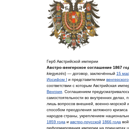
Герб
Австрийской
империи
Австро
-
венгерское
соглашение
1867
го
kiegyezés
) —
договор
,
заключённый
15
мар
Иосифом
I
и
представителями
венгерского
соответствии
с
которым
Австрийская
импе
Венгрия
.
Соглашением
предусматривалос
самостоятельности
во
внутренних
делах
,
п
лишь
вопросов
внешней
,
военно
-
морской
способом
преодоления
затяжного
кризиса
народов
страны
,
укреплением
национальн
1859
года
и
австро
-
прусской
1866
года
вой
реформирования
империи
на
принципах
ц