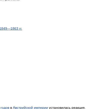
1849
—
1863
гг
.
годов
в
Австрийской
империи
установилась
реакция
.