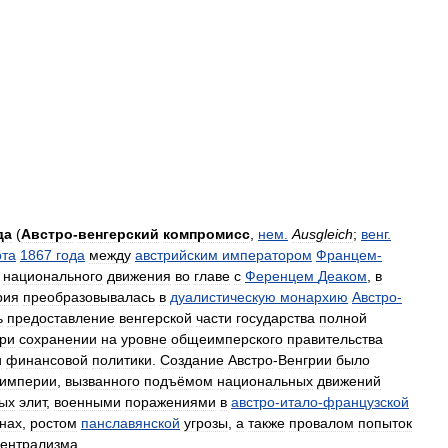
да
(
Австро
-
венгерский
компромисс
,
нем
.
Ausgleich
;
венг
.
та
1867
года
между
австрийским
императором
Францем
-
национального
движения
во
главе
с
Ференцем
Деаком
,
в
рия
преобразовывалась
в
дуалистическую
монархию
Австро
-
ь
предоставление
венгерской
части
государства
полной
ри
сохранении
на
уровне
общеимперского
правительства
и
финансовой
политики
.
Создание
Австро
-
Венгрии
было
империи
,
вызванного
подъёмом
национальных
движений
ых
элит
,
военными
поражениями
в
австро
-
итало
-
французской
нах
,
ростом
панславянской
угрозы
,
а
также
провалом
попыток
ентрализма
.