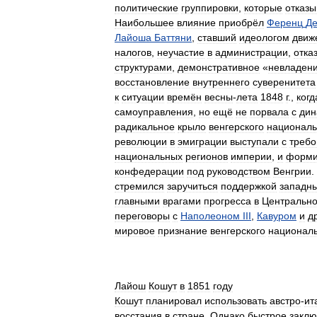
политические
группировки
,
которые
отказы
Наибольшее
влияние
приобрёл
Ференц
Де
Лайоша
Баттяни
,
ставший
идеологом
движ
налогов
,
неучастие
в
администрации
,
отка
структурами
,
демонстративное
«
невладен
восстановление
внутреннего
суверенитета
к
ситуации
времён
весны
-
лета
1848
г
.,
когд
самоуправления
,
но
ещё
не
порвала
с
дин
радикальное
крыло
венгерского
националь
революции
в
эмиграции
выступали
с
треб
национальных
регионов
империи
,
и
форми
конфедерации
под
руководством
Венгрии
.
стремился
заручиться
поддержкой
западн
главными
врагами
прогресса
в
Центральн
переговоры
с
Наполеоном
III
,
Кавуром
и
д
мировое
признание
венгерского
национал
Лайош
Кошут
в
1851
году
Кошут
планировал
использовать
австро
-
ит
восстания
в
стране
.
Однако
быстрое
заклю