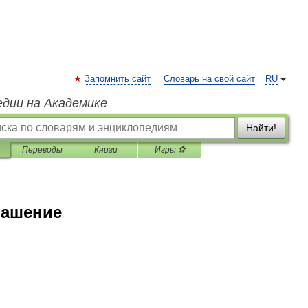
Запомнить сайт
Словарь на свой сайт
RU
едии на Академике
Найти!
Переводы
Книги
Игры ⚽
лашение