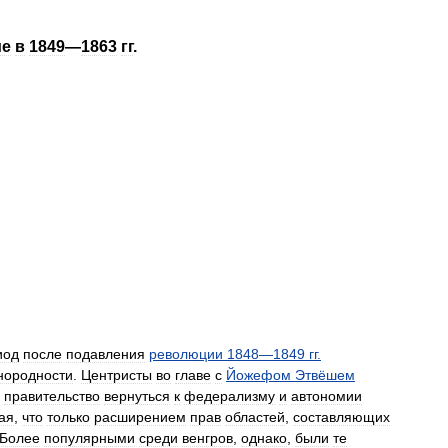
ие
в
1849
—
1863
гг
.
иод
после
подавления
революции
1848
—
1849
гг
.
нородности
.
Центристы
во
главе
с
Йожефом
Этвёшем
правительство
вернуться
к
федерализму
и
автономии
ая
,
что
только
расширением
прав
областей
,
составляющих
Более
популярными
среди
венгров
,
однако
,
были
те