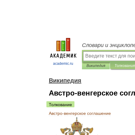
Словари и энциклоп
academic.ru
Википедия
Толкования
Википедия
Австро-венгерское сог
Толкование
Австро
-
венгерское
соглашение