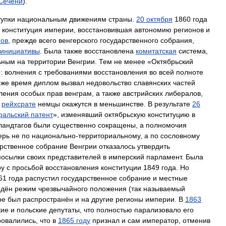
Сечени
).
тупки
национальным
движениям
страны
.
20
октября
1860
года
конституция
империи
,
восстановившая
автономию
регионов
и
гов
,
прежде
всего
венгерского
государственного
собрания
,
инициативы
.
Была
также
восстановлена
комитатская
система
,
ьным
на
территории
Венгрии
.
Тем
не
менее
«
Октябрьский
:
волнения
с
требованиями
восстановления
во
всей
полноте
же
время
диплом
вызвал
недовольство
славянских
частей
ления
особых
прав
венграм
,
а
также
австрийских
либералов
,
рейхсрате
немцы
окажутся
в
меньшинстве
.
В
результате
26
ральский
патент
»,
изменявший
октябрьскую
конституцию
в
ландтагов
были
существенно
сокращены
,
а
полномочия
ерь
не
по
национально
-
территориальному
,
а
по
сословному
рственное
собрание
Венгрии
отказалось
утвердить
посылки
своих
представителей
в
имперский
парламент
.
Была
ру
с
просьбой
восстановления
конституции
1849
года
.
Но
61
года
распустил
государственное
собрание
и
местные
едён
режим
чрезвычайного
положения
(
так
называемый
ре
был
распространён
и
на
другие
регионы
империи
.
В
1863
кие
и
польские
депутаты
,
что
полностью
парализовало
его
ровалились
,
что
в
1865
году
признал
и
сам
император
,
отменив