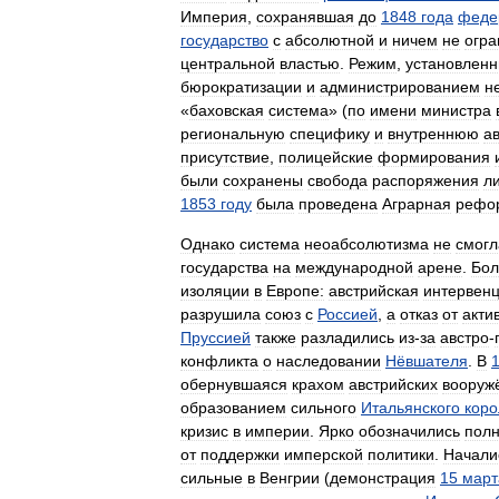
Империя
,
сохранявшая
до
1848
года
феде
государство
с
абсолютной
и
ничем
не
огра
центральной
властью
.
Режим
,
установлен
бюрократизации
и
администрированием
н
«
баховская
система
» (
по
имени
министра
региональную
специфику
и
внутреннюю
а
присутствие
,
полицейские
формирования
были
сохранены
свобода
распоряжения
л
1853
году
была
проведена
Аграрная
рефо
Однако
система
неоабсолютизма
не
смогл
государства
на
международной
арене
.
Бол
изоляции
в
Европе:
австрийская
интервен
разрушила
союз
с
Россией
,
а
отказ
от
акти
Пруссией
также
разладились
из
-
за
австро
-
конфликта
о
наследовании
Нёвшателя
.
В
обернувшаяся
крахом
австрийских
вооруж
образованием
сильного
Итальянского
коро
кризис
в
империи
.
Ярко
обозначились
пол
от
поддержки
имперской
политики
.
Начали
сильные
в
Венгрии
(
демонстрация
15
март