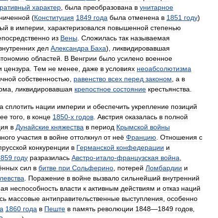
ративный
характер
,
была
преобразована
в
унитарное
ниченной
(
Конституция
1849
года
была
отменена
в
1851
году
)
ный
в
империи
,
характеризовался
повышенной
степенью
епосредственно
из
Вены
.
Сложилась
так
называемая
внутренних
дел
Александра
Баха
),
ликвидировавшая
втономию
областей
.
В
Венгрии
было
усилено
военное
и
цензура
.
Тем
не
менее
,
даже
в
условиях
неоабсолютизма
ичной
собственностью
,
равенство
всех
перед
законом
,
а
в
рма
,
ликвидировавшая
крепостное
состояние
крестьянства
.
а
сплотить
нации
империи
и
обеспечить
укрепление
позиций
ее
того
,
в
конце
1850
-
х
годов
.
Австрия
оказалась
в
полной
ция
в
Дунайские
княжества
в
период
Крымской
войны
вного
участия
в
войне
оттолкнул
от
неё
Францию
.
Отношения
с
прусской
конкуренции
в
Германской
конфедерации
и
1859
году
разразилась
Австро
-
итало
-
французская
война
,
ённых
сил
в
битве
при
Сольферино
,
потерей
Ломбардии
и
левства
.
Поражение
в
войне
вызвало
сильнейший
внутренний
ная
неспособность
власти
к
активным
действиям
и
отказ
наций
сь
массовые
антиправительственные
выступления
,
особенно
а
1860
года
в
Пеште
в
память
революции
1848
—
1849
годов
,