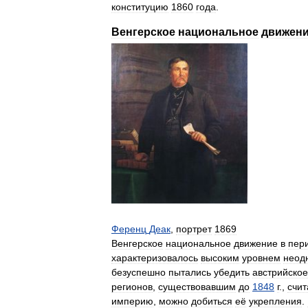
конституцию
1860
года
.
Венгерское
национальное
движен
Ференц
Деак
,
портрет
1869
Венгерское
национальное
движение
в
пер
характеризовалось
высоким
уровнем
неод
безуспешно
пытались
убедить
австрийское
регионов
,
существовавшим
до
1848
г
.,
счит
империю
,
можно
добиться
её
укрепления
.