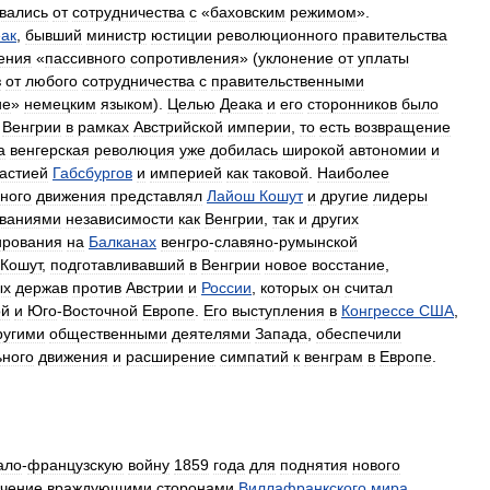
вались
от
сотрудничества
с
«
баховским
режимом
».
ак
,
бывший
министр
юстиции
революционного
правительства
ения
«
пассивного
сопротивления
» (
уклонение
от
уплаты
з
от
любого
сотрудничества
с
правительственными
ие
»
немецким
языком
).
Целью
Деака
и
его
сторонников
было
Венгрии
в
рамках
Австрийской
империи
,
то
есть
возвращение
а
венгерская
революция
уже
добилась
широкой
автономии
и
астией
Габсбургов
и
империей
как
таковой
.
Наиболее
ного
движения
представлял
Лайош
Кошут
и
другие
лидеры
ованиями
независимости
как
Венгрии
,
так
и
других
рования
на
Балканах
венгро
-
славяно
-
румынской
Кошут
,
подготавливавший
в
Венгрии
новое
восстание
,
ых
держав
против
Австрии
и
России
,
которых
он
считал
ой
и
Юго
-
Восточной
Европе
.
Его
выступления
в
Конгрессе
США
,
ругими
общественными
деятелями
Запада
,
обеспечили
ьного
движения
и
расширение
симпатий
к
венграм
в
Европе
.
ало
-
французскую
войну
1859
года
для
поднятия
нового
чение
враждующими
сторонами
Виллафранкского
мира