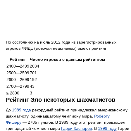
По состоянию на июль 2012 года из зарегистрированных
игроков ФИДЕ (включая неактивных) имеют рейтинг:
Рейтинг
Число игроков с данным рейтингом
2400—2499
2034
2500—2599
701
2600—2699
192
2700—2799
43
≥ 2800
3
Рейтинг Эло некоторых шахматистов
До
1989 года
рекордный рейтинг принадлежал американскому
шахматисту, одиннадцатому чемпиону мира,
Роберту
Фишеру
— 2785 пунктов. В 1989 году этот рейтинг превзошёл
тринадцатый чемпион мира
Гарри Каспаров
. В
1999 году
Гарри