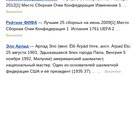
2012[1] Место Сборная Очки Конфедерация Изменение 1 …
Википедия
Рейтинг ФИФА
— Лучшие 25 сборных на июнь 2009[1] Место
Сборная Очки Конфедерация 1 Испания 1761 UEFA 2 …
Википедия
Эло Арпад
— Арпад Эло (венг. Élő Árpád Imre, англ. Arpad Elo;
25 августа 1903, Эдьхазашкесё близ города Папа, Венгрия 5
ноября 1992, Милуоки) американский шахматист,
национальный мастер. Один из основателей шахматной
федерации США и её президент (1935 37).… …
Википедия