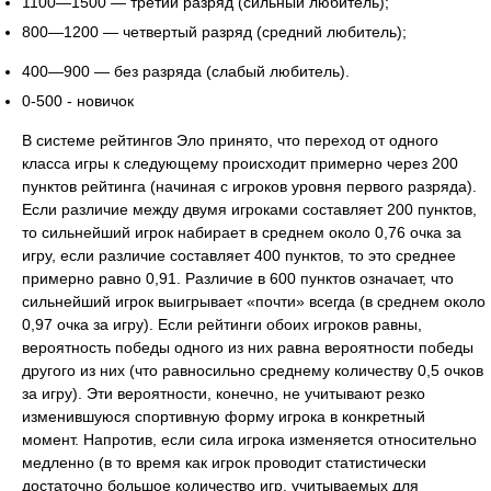
1100—1500 — третий разряд (сильный любитель);
800—1200 — четвертый разряд (средний любитель);
400—900 — без разряда (слабый любитель).
0-500 - новичок
В системе рейтингов Эло принято, что переход от одного
класса игры к следующему происходит примерно через 200
пунктов рейтинга (начиная с игроков уровня первого разряда).
Если различие между двумя игроками составляет 200 пунктов,
то сильнейший игрок набирает в среднем около 0,76 очка за
игру, если различие составляет 400 пунктов, то это среднее
примерно равно 0,91. Различие в 600 пунктов означает, что
сильнейший игрок выигрывает «почти» всегда (в среднем около
0,97 очка за игру). Если рейтинги обоих игроков равны,
вероятность победы одного из них равна вероятности победы
другого из них (что равносильно среднему количеству 0,5 очков
за игру). Эти вероятности, конечно, не учитывают резко
изменившуюся спортивную форму игрока в конкретный
момент. Напротив, если сила игрока изменяется относительно
медленно (в то время как игрок проводит статистически
достаточно большое количество игр, учитываемых для