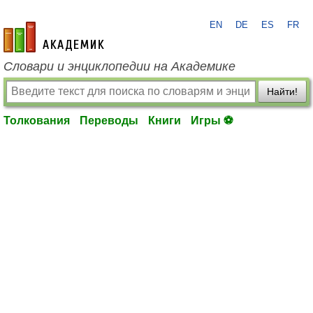
EN
DE
ES
FR
academic.ru
Словари и энциклопедии на Академике
Найти!
Толкования
Переводы
Книги
Игры ⚽