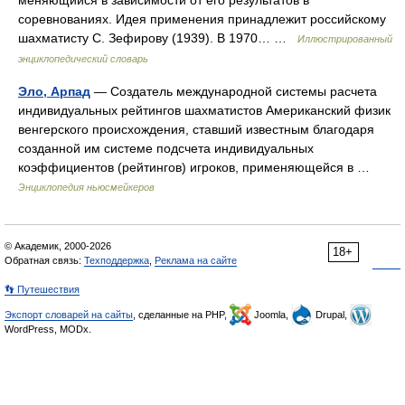
соревнованиях. Идея применения принадлежит российскому
шахматисту С. Зефирову (1939). В 1970… …
Иллюстрированный
энциклопедический словарь
Эло, Арпад
— Создатель международной системы расчета
индивидуальных рейтингов шахматистов Американский физик
венгерского происхождения, ставший известным благодаря
созданной им системе подсчета индивидуальных
коэффициентов (рейтингов) игроков, применяющейся в …
Энциклопедия ньюсмейкеров
© Академик, 2000-2026
18+
Обратная связь:
Техподдержка
,
Реклама на сайте
👣 Путешествия
Экспорт словарей на сайты
, сделанные на PHP,
Joomla,
Drupal,
WordPress, MODx.