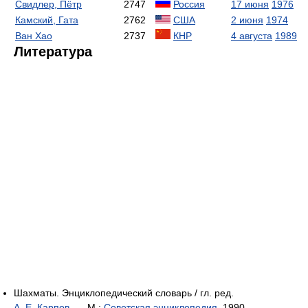
Свидлер, Пётр
2747
Россия
17 июня
1976
Камский, Гата
2762
США
2 июня
1974
Ван Хао
2737
КНР
4 августа
1989
Литература
Шахматы. Энциклопедический словарь / гл. ред.
А. Е. Карпов
. —
М
.:
Советская энциклопедия
, 1990. —