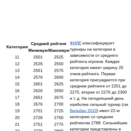
ФИДЕ
классифицирует
Средний рейтинг
Категория
турниры на категории в
Минимум
Максимум
зависимости от среднего
11
2501
2525
рейтинга игроков. Каждая
12
2526
2550
категория имеет ширину 25
13
2551
2575
очков рейтинга. Первая
14
2576
2600
категория присуждается при
15
2601
2625
среднем рейтинге от 2251 до
16
2626
2650
2275, вторая от 2276 до 2300
17
2651
2675
и т. д. На сегодняшний день
18
2676
2700
наиболее сильный турнир (см.
Бильбао 2010
) имел 22-ю
19
2701
2725
категорию со средним
20
2726
2750
рейтингом 2788. Сильнейшие
21
2751
2775
категории представлены в