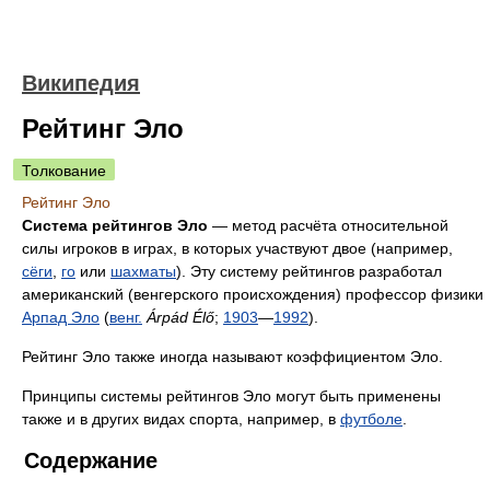
Википедия
Рейтинг Эло
Толкование
Рейтинг Эло
Система рейтингов Эло
— метод расчёта относительной
силы игроков в играх, в которых участвуют двое (например,
сёги
,
го
или
шахматы
). Эту систему рейтингов разработал
американский (венгерского происхождения) профессор физики
Арпад Эло
(
венг.
Árpád Élő
;
1903
—
1992
).
Рейтинг Эло также иногда называют коэффициентом Эло.
Принципы системы рейтингов Эло могут быть применены
также и в других видах спорта, например, в
футболе
.
Содержание