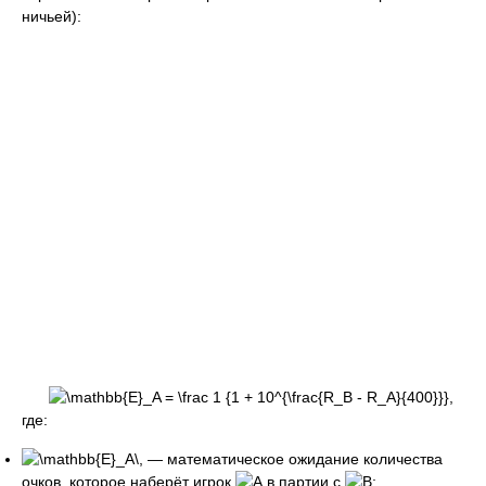
ничьей):
,
где:
— математическое ожидание количества
очков, которое наберёт игрок
в партии с
;