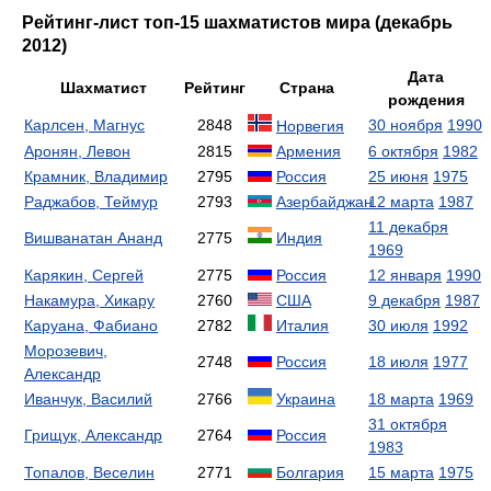
Рейтинг-лист топ-15 шахматистов мира (декабрь
2012)
Дата
Шахматист
Рейтинг
Страна
рождения
Карлсен, Магнус
2848
30 ноября
1990
Норвегия
Аронян, Левон
2815
Армения
6 октября
1982
Крамник, Владимир
2795
Россия
25 июня
1975
Раджабов, Теймур
2793
Азербайджан
12 марта
1987
11 декабря
Вишванатан Ананд
2775
Индия
1969
Карякин, Сергей
2775
Россия
12 января
1990
Накамура, Хикару
2760
США
9 декабря
1987
Каруана, Фабиано
2782
Италия
30 июля
1992
Морозевич,
2748
Россия
18 июля
1977
Александр
Иванчук, Василий
2766
Украина
18 марта
1969
31 октября
Грищук, Александр
2764
Россия
1983
Топалов, Веселин
2771
Болгария
15 марта
1975