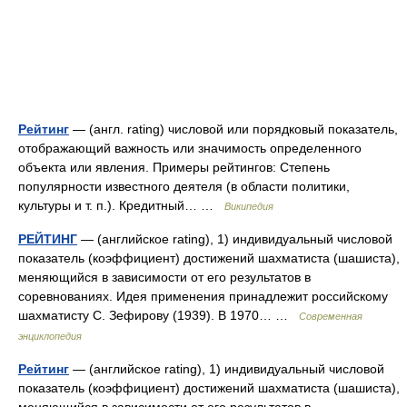
Рейтинг
— (англ. rating) числовой или порядковый показатель,
отображающий важность или значимость определенного
объекта или явления. Примеры рейтингов: Степень
популярности известного деятеля (в области политики,
культуры и т. п.). Кредитный… …
Википедия
РЕЙТИНГ
— (английское rating), 1) индивидуальный числовой
показатель (коэффициент) достижений шахматиста (шашиста),
меняющийся в зависимости от его результатов в
соревнованиях. Идея применения принадлежит российскому
шахматисту С. Зефирову (1939). В 1970… …
Современная
энциклопедия
Рейтинг
— (английское rating), 1) индивидуальный числовой
показатель (коэффициент) достижений шахматиста (шашиста),
меняющийся в зависимости от его результатов в