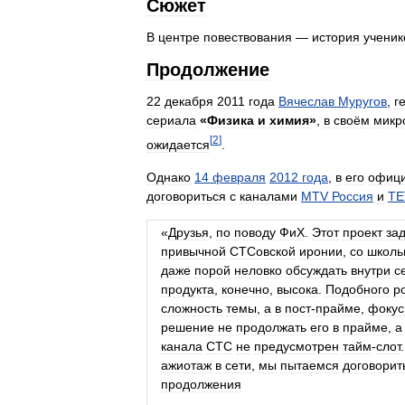
Сюжет
В
центре
повествования
—
история
ученик
Продолжение
22
декабря
2011
года
Вячеслав
Муругов
,
г
сериала
«
Физика
и
химия
»
,
в
своём
микр
[
2
]
ожидается
.
Однако
14
февраля
2012
года
,
в
его
офиц
договориться
с
каналами
MTV
Россия
и
ТЕ
«
Друзья
,
по
поводу
ФиХ
.
Этот
проект
за
привычной
СТСовской
иронии
,
со
школь
даже
порой
неловко
обсуждать
внутри
с
продукта
,
конечно
,
высока
.
Подобного
р
сложность
темы
,
а
в
пост
-
прайме
,
фокус
решение
не
продолжать
его
в
прайме
,
а
канала
СТС
не
предусмотрен
тайм
-
слот
ажиотаж
в
сети
,
мы
пытаемся
договорит
продолжения