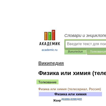
Словари и энциклоп
academic.ru
Википедия
Толкования
Википедия
Физика или химия (теле
Толкование
Физика
или
химия
(
телесериал
,
Россия
)
Физика
или
химия
драма
,
комедия
Жанр