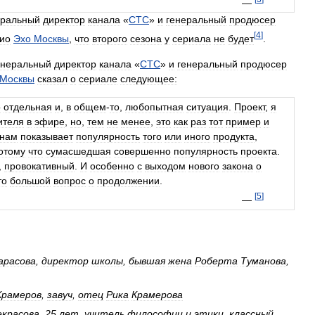
—
еральный
директор
канала
«
СТС
»
и
генеральный
продюсер
[
4
]
ио
Эхо
Москвы
,
что
второго
сезона
у
сериала
не
будет
.
енеральный
директор
канала
«
СТС
»
и
генеральный
продюсер
Москвы
сказал
о
сериале
следующее:
о
отдельная
и
,
в
общем
-
то
,
любопытная
ситуация
.
Проект
,
я
ителя
в
эфире
,
но
,
тем
не
менее
,
это
как
раз
тот
пример
и
нам
показывает
популярность
того
или
иного
продукта
,
отому
что
сумасшедшая
совершенно
популярность
проекта
.
,
провокативный
.
И
особенно
с
выходом
нового
закона
о
то
большой
вопрос
о
продолжении
.
[
5
]
—
арасова
,
директор
школы
,
бывшая
жена
Роберта
Туманова
,
Крамеров
,
завуч
,
отец
Рика
Крамерова
екрасова
,
25
лет
,
учитель
философии
и
этики
,
классный