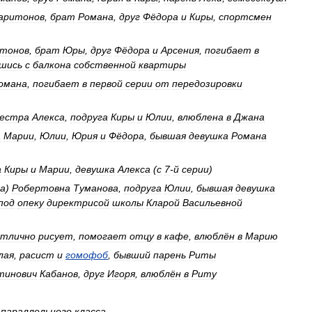
аритонов
,
брат
Романа
,
друг
Фёдора
и
Киры
,
спортсмен
тонов
,
брат
Юры
,
друг
Фёдора
и
Арсения
,
погибает
в
шись
с
балкона
собственной
квартиры
омана
,
погибает
в
первой
серии
от
передозировки
сестра
Алекса
,
подруга
Киры
и
Юлии
,
влюблена
в
Джана
а
Марии
,
Юлии
,
Юрия
и
Фёдора
,
бывшая
девушка
Романа
а
Киры
и
Марии
,
девушка
Алекса
(
с
7
-
й
серии
)
а
)
Робертовна
Туманова
,
подруга
Юлии
,
бывшая
девушка
под
опеку
директрисой
школы
Кларой
Васильевной
отлично
рисует
,
помогает
отцу
в
кафе
,
влюблён
в
Марию
лая
,
расист
и
гомофоб
,
бывший
парень
Риты
тинович
Кабанов
,
друг
Игоря
,
влюблён
в
Риту
параллельного
класса