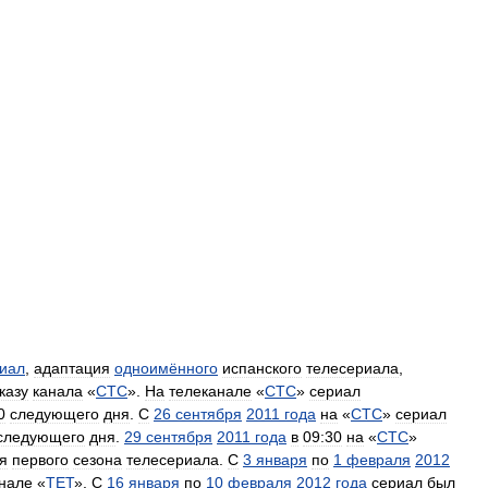
иал
,
адаптация
одноимённого
испанского
телесериала
,
казу
канала
«
СТС
».
На
телеканале
«
СТС
»
сериал
0
следующего
дня
.
С
26
сентября
2011
года
на
«
СТС
»
сериал
следующего
дня
.
29
сентября
2011
года
в
09:30
на
«
СТС
»
я
первого
сезона
телесериала
.
С
3
января
по
1
февраля
2012
нале
«
ТЕТ
».
С
16
января
по
10
февраля
2012
года
сериал
был