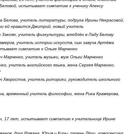
Беловой
,
испытывает
симпатию
к
ученику
Алексу
а
Белова
,
учитель
литературы
,
подруга
Ирины
Некрасовой
,
ии
ей
нравится
Дмитрий
,
новый
учитель
ч
Закоян
,
учитель
физкультуры
,
влюблён
в
Ладу
Белову
амеров
,
учитель
истории
искусств
,
сын
завуча
Артёма
ытывает
симпатию
к
Ольге
Марченко
ч
Марченко
,
учитель
музыки
,
муж
Ольги
Марченко
нко
,
учитель
английского
языка
,
жена
Сергея
Марченко
,
у
ч
Хворостов
,
учитель
риторики
,
руководитель
школьного
на
,
временный
учитель
философии
,
жена
Рика
Крамерова
,
н
,
17
лет
,
испытывает
симпатию
к
учительнице
Ирине
манов
,
друг
Романа
,
Юрия
и
Киры
,
парень
Лёхи
,
гомосексуал