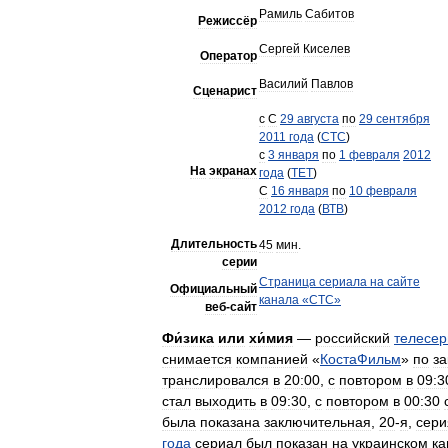
Рамиль
Сабитов
Режиссёр
Сергей
Киселев
Оператор
Василий
Павлов
Сценарист
с
С
29
августа
по
29
сентября
2011
года
(
СТС
)
с
3
января
по
1
февраля
2012
На
экранах
года
(
ТЕТ
)
С
16
января
по
10
февраля
2012
года
(
ВТВ
)
Длительность
45
мин
.
серии
Страница
сериала
на
сайте
Официальный
канала
«
СТС
»
веб
-
сайт
Фи́зика
или
хи́мия
—
российский
телесер
снимается
компанией
«
КостаФильм
»
по
за
транслировался
в
20:00
,
с
повтором
в
09:3
стал
выходить
в
09:30
,
с
повтором
в
00:30
была
показана
заключительная
,
20
-
я
,
сери
года
сериал
был
показан
на
украинском
ка