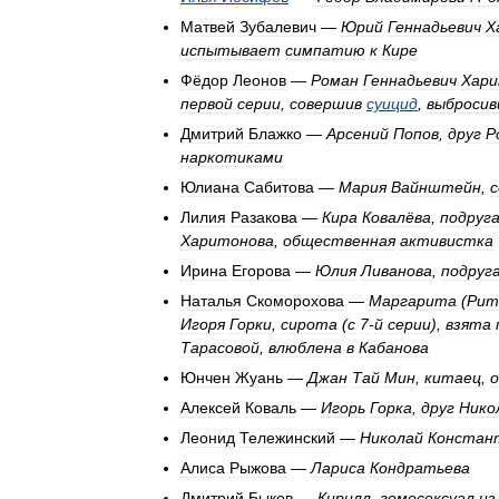
Матвей
Зубалевич
—
Юрий
Геннадьевич
Х
испытывает
симпатию
к
Кире
Фёдор
Леонов
—
Роман
Геннадьевич
Хари
первой
серии
,
совершив
суицид
,
выбросив
Дмитрий
Блажко
—
Арсений
Попов
,
друг
Р
наркотиками
Юлиана
Сабитова
—
Мария
Вайнштейн
,
Лилия
Разакова
—
Кира
Ковалёва
,
подруг
Харитонова
,
общественная
активистка
Ирина
Егорова
—
Юлия
Ливанова
,
подруг
Наталья
Скоморохова
—
Маргарита
(
Рит
Игоря
Горки
,
сирота
(
с
7
-
й
серии
),
взята
Тарасовой
,
влюблена
в
Кабанова
Юнчен
Жуань
—
Джан
Тай
Мин
,
китаец
,
Алексей
Коваль
—
Игорь
Горка
,
друг
Нико
Леонид
Тележинский
—
Николай
Констан
Алиса
Рыжова
—
Лариса
Кондратьева
Дмитрий
Быков
—
Кирилл
,
гомосексуал
из