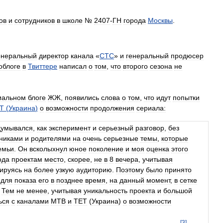
ов
и
сотрудников
в
школе
№
2407
-
ГН
города
Москвы
.
енеральный
директор
канала
«
СТС
»
и
генеральный
продюсер
облоге
в
Твиттере
написал
о
том
,
что
второго
сезона
не
иальном
блоге
ЖЖ
,
появились
слова
о
том
,
что
идут
попытки
Т
(
Украина
)
о
возможности
продолжения
сериала:
думывался
,
как
эксперимент
и
серьезный
разговор
,
без
никами
и
родителями
на
очень
серьезные
темы
,
которые
емьи
.
Он
всколыхнул
юное
поколение
и
моя
оценка
этого
ода
проектам
место
,
скорее
,
не
в
8
вечера
,
учитывая
ируясь
на
более
узкую
аудиторию
.
Поэтому
было
принято
для
показа
его
в
позднее
время
,
на
данный
момент
,
в
сетке
.
Тем
не
менее
,
учитывая
уникальность
проекта
и
большой
ься
с
каналами
МТВ
и
ТЕТ
(
Украина
)
о
возможности
[
3
]