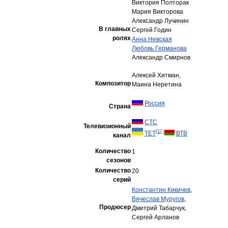
Виктория
Полторак
Мария
Викторова
Александр
Лучинин
В
главных
Сергей
Годин
ролях
Анна
Невская
Любовь
Германова
Александр
Смирнов
Алексей
Хитман
,
Композитор
Маина
Неретина
Россия
Страна
СТС
Телевизионный
[
1
]
ТЕТ
ВТВ
канал
Количество
1
сезонов
Количество
20
серий
Константин
Кикичев
,
Вячеслав
Муругов
,
Продюсер
Дмитрий
Табарчук
,
Сергей
Арланов