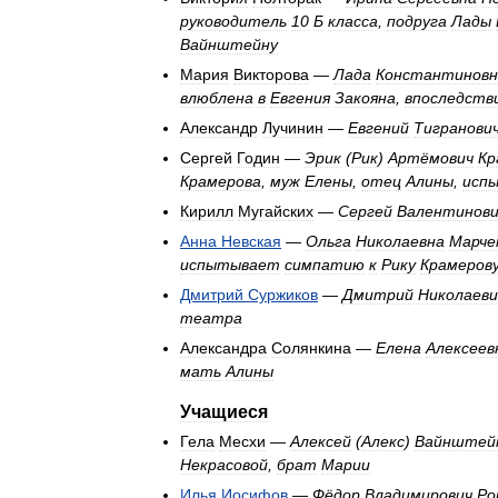
руководитель
10
Б
класса
,
подруга
Лады
Вайнштейну
Мария
Викторова
—
Лада
Константиновн
влюблена
в
Евгения
Закояна
,
впоследств
Александр
Лучинин
—
Евгений
Тигранови
Сергей
Годин
—
Эрик
(
Рик
)
Артёмович
Кр
Крамерова
,
муж
Елены
,
отец
Алины
,
исп
Кирилл
Мугайских
—
Сергей
Валентинови
Анна
Невская
—
Ольга
Николаевна
Марче
испытывает
симпатию
к
Рику
Крамеров
Дмитрий
Суржиков
—
Дмитрий
Николаеви
театра
Александра
Солянкина
—
Елена
Алексеев
мать
Алины
Учащиеся
Гела
Месхи
—
Алексей
(
Алекс
)
Вайнштей
Некрасовой
,
брат
Марии
Илья
Иосифов
—
Фёдор
Владимирович
Ро