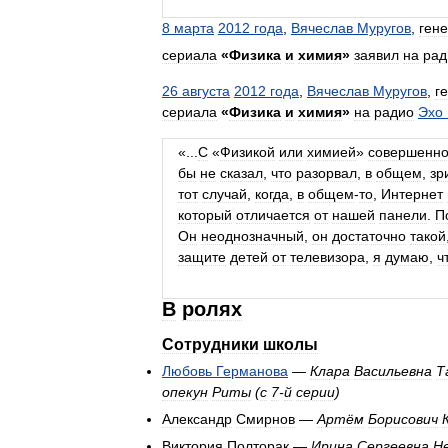
8
марта
2012
года
,
Вячеслав
Муругов
,
ген
сериала
«
Физика
и
химия
»
заявил
на
рад
26
августа
2012
года
,
Вячеслав
Муругов
,
г
сериала
«
Физика
и
химия
»
на
радио
Эхо
«...
С
«
Физикой
или
химией
»
совершенн
бы
не
сказал
,
что
разорвал
,
в
общем
,
зр
тот
случай
,
когда
,
в
общем
-
то
,
Интернет
который
отличается
от
нашей
панели
.
П
Он
неоднозначный
,
он
достаточно
такой
защите
детей
от
телевизора
,
я
думаю
,
ч
В
ролях
Сотрудники
школы
Любовь
Германова
—
Клара
Васильевна
Т
опекун
Риты
(
с
7
-
й
серии
)
Александр
Смирнов
—
Артём
Борисович
Виктория
Полторак
—
Ирина
Сергеевна
Н