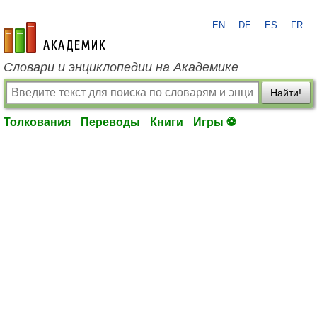
EN
DE
ES
FR
academic.ru
Словари и энциклопедии на Академике
Найти!
Толкования
Переводы
Книги
Игры ⚽