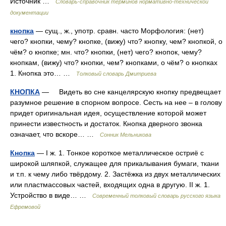
Источник …
Словарь-справочник терминов нормативно-технической
документации
кнопка
— сущ., ж., употр. сравн. часто Морфология: (нет)
чего? кнопки, чему? кнопке, (вижу) что? кнопку, чем? кнопкой, о
чём? о кнопке; мн. что? кнопки, (нет) чего? кнопок, чему?
кнопкам, (вижу) что? кнопки, чем? кнопками, о чём? о кнопках
1. Кнопка это… …
Толковый словарь Дмитриева
КНОПКА
— Видеть во сне канцелярскую кнопку предвещает
разумное решение в спорном вопросе. Сесть на нее – в голову
придет оригинальная идея, осуществление которой может
принести известность и достаток. Кнопка дверного звонка
означает, что вскоре… …
Сонник Мельникова
Кнопка
— I ж. 1. Тонкое короткое металлическое остриё с
широкой шляпкой, служащее для прикалывания бумаги, ткани
и т.п. к чему либо твёрдому. 2. Застёжка из двух металлических
или пластмассовых частей, входящих одна в другую. II ж. 1.
Устройство в виде… …
Современный толковый словарь русского языка
Ефремовой