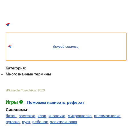
Список значений слова или словосочетания со ссылками на
соответствующие статьи.
Если вы попали сюда из
другой статьи
Википедии, пожалуйста,
вернитесь и уточните ссылку так, чтобы она указывала на
статью.
Категория:
Многозначные термины
Wikimedia Foundation
.
2010
.
Игры ⚽
Поможем написать реферат
Синонимы
:
батон
,
застежка
,
клоп
,
кнопочка
,
микрокнопка
,
пневмокнопка
,
пуговка
,
пуск
,
ребенок
,
электрокнопка