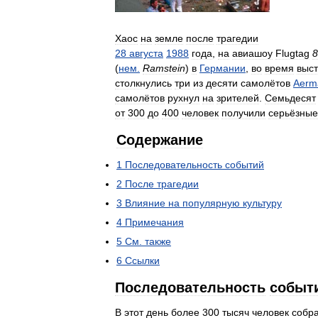
Хаос
на
земле
после
трагедии
28
августа
1988
года
,
на
авиашоу
Flugtag
8
(
нем
.
Ramstein
)
в
Германии
,
во
время
выс
столкнулись
три
из
десяти
самолётов
Aerm
самолётов
рухнул
на
зрителей
.
Семьдесят
от
300
до
400
человек
получили
серьёзные
Содержание
1
Последовательность
событий
2
После
трагедии
3
Влияние
на
популярную
культуру
4
Примечания
5
См
.
также
6
Ссылки
Последовательность
событ
В
этот
день
более
300
тысяч
человек
собр