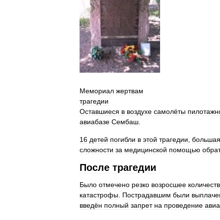
Мемориал
жертвам
трагедии
Оставшиеся
в
воздухе
самолёты
пилотажн
авиабазе
Сембаш
.
16
детей
погибли
в
этой
трагедии
,
больша
сложности
за
медицинской
помощью
обра
После
трагедии
Было
отмечено
резко
возросшее
количест
катастрофы
.
Пострадавшим
были
выплаче
введён
полный
запрет
на
проведение
ави