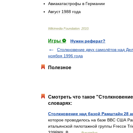
Авиакатастрофы
в
Германии
Август
1988
года
Wikimedia
Foundation
.
2010
.
Игры ⚽
Нужен реферат?
Столкновение двух самолётов над Дел
ноября 1996 года
Полезное
Смотреть что такое "Столкновение 
словарях:
Столкновение над базой Рамштайн 28 а
которое проводилось на базе ВВС США Рам
итальянской пилотажной группы Frecce Tri
339PAN. В… …
Википедия