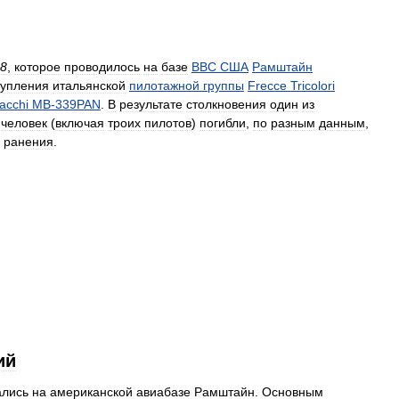
8
,
которое
проводилось
на
базе
ВВС
США
Рамштайн
тупления
итальянской
пилотажной
группы
Frecce
Tricolori
acchi
MB
-
339PAN
.
В
результате
столкновения
один
из
человек
(
включая
троих
пилотов
)
погибли
,
по
разным
данным
,
ранения
.
ий
ались
на
американской
авиабазе
Рамштайн
.
Основным