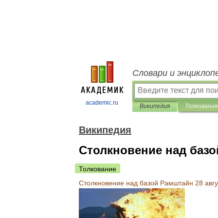
Словари и энциклоп
academic.ru
Википедия
Толкования
Википедия
Столкновение над базой
Толкование
Столкновение
над
базой
Рамштайн
28
авг