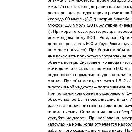
оптимальным
яв
¬
ляется
прием
регидрата
ммоль
/
л
(
так
как
концентрация
натрия
в
от
растворов
для
регидратации
в
расчете
на
хлорида
60
ммоль
(
3
,
5
г
);
натрия
бикарбон
глюкозы
110
ммоль
(
20
г
).
Альтерна
¬
тивны
г
).
Примеры
готовых
растворов
для
перора
рекомендованному
ВОЗ
–
Регидрон
,
Орали
должен
превышать
500
мл
/
сут
.
Рекоменду
¬
не
менее
получаса
).
При
большом
объёме
дня
исключить
полностью
употребление
п
объёма
потерь
.
Внутривен
¬
но
вводят
изот
мочи
должно
составлять
не
менее
800
мл
,
поддержания
нормального
уровня
калия
в
магния
.
При
объёме
отделяемого
1
,
5
–
2
л
/
гипотоничной
жидкости
–
подсаливание
пи
При
пограничном
объёме
отделяемого
(
1
–
объёме
менее
1
л
и
подсаливание
пищи
.
развитие
вторичного
гиперальдостерониз
¬
гипомагниемии
.
Соли
магния
плохо
абсор
усугубление
диареи
.
При
назначении
внут
капсулах
на
ночь
,
когда
отмечается
наибо
избыточного
содержание
жира
в
пище
.
Пр