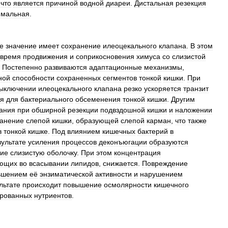
,
что
является
причиной
водной
диареи
.
Дистальная
резекция
имальная
.
е
значение
имеет
сохранение
илеоцекального
клапана
.
В
этом
время
продвижения
и
соприкосновения
химуса
со
слизистой
.
Постепенно
развиваются
адаптационные
механизмы
,
ной
способности
сохраненных
сегментов
тонкой
кишки
.
При
ыключении
илеоцекального
клапана
резко
ускоряется
транзит
ия
для
бактериального
обсеменения
тонкой
кишки
.
Другим
ания
при
обширной
резекции
подвздошной
кишки
и
наложении
ранение
слепой
кишки
,
образующей
слепой
карман
,
что
также
в
тонкой
кишке
.
Под
влиянием
кишечных
бактерий
в
зультате
усиления
процессов
деконъюгации
образуются
ие
слизистую
оболочку
.
При
этом
концентрация
ующих
во
всасывании
липидов
,
снижается
.
Повреждение
ьшением
её
энзиматической
активности
и
нарушением
льтате
происходит
повышение
осмолярности
кишечного
рованных
нутриентов
.