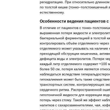
регидратацию
.
При
относительно
длинном
по
толстой
кишке
(
тонко
–
толстокишечный
естественному
.
Особенности
ведения
пациентов
с
В
отличие
от
пациентов
с
тонко
–
толстоки
выраженная
потеря
жидкости
и
электролит
бактериальной
ферментацией
в
толстой
к
контролировать
объём
отделяемого
через
отделяемого
может
указывать
на
наличие
преходящей
обструкции
кишечника
,
активн
дефицита
воды
и
электролитов
.
Потери
че
каждый
литр
отделяемого
содержит
≈
100
более
50
см
,
потеря
калия
является
относ
наблюдаться
вследствие
гиперальдостеро
гипокалиемия
может
быть
также
следстви
транспортных
систем
,
контролирующих
эк
сердечного
ритма
.
Распространенной
оши
гипотоничной
жидкости
для
коррекции
вод
потерь
через
стому
.
Такой
же
эффект
набл
напитков
с
сахарозаменителями
,
чая
,
коф