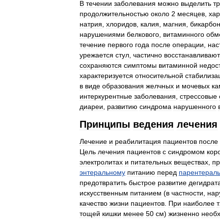
В
течении
заболевания
можно
выделить
т
продолжительностью
около
2
месяцев
,
хар
натрия
,
хлоридов
,
калия
,
магния
,
бикарбон
нарушениями
белкового
,
витаминного
обм
течение
первого
года
после
операции
,
нас
урежается
стул
,
частично
восстанавливают
сохраняются
симптомы
витаминной
недос
характеризуется
относительной
стабилиза
в
виде
образования
желчных
и
мочевых
ка
интеркурентные
заболевания
,
стрессовые
диареи
,
развитию
синдрома
нарушенного
Принципы
ведения
лечения
Лечение
и
реабилитация
пациентов
после
Цель
лечения
пациентов
с
синдромом
кор
электролитах
и
питательных
веществах
,
пр
энтеральному
питанию
перед
парентерал
предотвратить
быстрое
развитие
дегидрат
искусственным
питанием
(
в
частности
,
нар
качество
жизни
пациентов
.
При
наиболее
тощей
кишки
менее
50
см
)
жизненно
необ