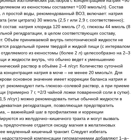
ционных
изотонических
растворов
с
концентрацией
натрия
≈
90
деляемом
из
еюностомы
составляет
≈
100
ммоль
/
л
).
Состав
1
л
простой
воды
,
рекомендованный
ВОЗ
,
включает:
натрия
ата
(
или
цитрата
)
30
ммоль
(
2
,
5
г
или
2
,
9
г
,
соответственно
);
й
состав:
натрия
хлорида
120
ммоль
(
7
г
),
глюкозы
44
ммоль
(
8
льной
регидратации
,
в
целом
соответствующих
составу
,
т
.
Объём
принимаемой
внутрь
гипотонической
жидкости
не
ется
раздельный
прием
твердой
и
жидкой
пищи
(
с
интервалом
отделяемого
из
еюностомы
(
более
2
л
)
целесообразно
на
2
–
3
ищи
и
жидкости
внутрь
,
что
обычно
ведет
к
уменьшению
онический
раствор
в
объёме
2
–
4
л
/
сут
.
Количество
суточной
а
концентрация
натрия
в
моче
–
не
менее
20
ммоль
/
л
.
Для
крови
основное
значение
имеет
коррекции
баланса
натрия
и
сут
.
рекомендуют
пить
глюкозо
–
солевой
раствор
,
а
при
приеме
щи
(
примерно
7
г
, ≈
2
/
3
чайной
ложки
поваренной
соли
в
сутки
).
1
,
5
л
/
сут
.)
можно
рекомендовать
питье
обычной
жидкости
в
Адекватная
регидратация
,
позволяющая
предотвратить
ма
, –
важнейший
шаг
в
профилактике
и
коррекции
бируются
из
желудочно
–
кишечного
тракта
и
могут
вызвать
рь
предпочтение
отдается
оксиду
магния
в
желатиновых
лее
медленный
кишечный
транзит
.
Следует
избегать
и
недостаточной
компенсации
гипомагниемии
добавляют
1
–
a
–