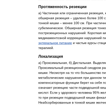
Протяженность
резекции
а
)
Частичная
или
ограниченная
резекция
,
обширная
резекция
–
удалено
более
100
тонкой
кишки
–
менее
100
см
.
При
частичн
субклиническое
.
Обширная
резекция
тонк
пострезекционных
нарушений
.
Короткая
к
медикаментозной
коррекции
нарушений
п
энтеральное
питание
и
частые
курсы
стац
терапией
.
Локализация
а
)
Проксимальная
,
б
)
Дистальная
.
Выделя
Проксимальный
резекционный
синдром
ра
кишки
.
Несмотря
на
то
что
большинство
п
метаболические
нарушения
при
данном
т
компенсаторные
функции
берет
на
себя
п
означает
резекцию
части
подвздошной
киш
кислот
.
Если
у
здорового
человека
95
%
же
то
при
резекции
подвздошной
кишки
фека
Неабсорбированные
в
тонкой
кишке
желчн