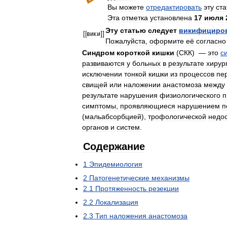
Вы
можете
отредактировать
эту
ст
Эта
отметка
установлена
17
июля
Эту
статью
следует
викифициро
Пожалуйста
,
оформите
её
согласно
Синдром
короткой
кишки
(
СКК
) —
это
с
развиваются
у
больных
в
результате
хирур
исключении
тонкой
кишки
из
процессов
пе
свищей
или
наложении
анастомоза
между
результате
нарушения
физиологического
п
симптомы
,
проявляющиеся
нарушением
п
(
мальабсорбцией
),
трофологической
недо
органов
и
систем
.
Содержание
1
Эпидемиология
2
Патогенетические
механизмы
2
.
1
Протяженность
резекции
2
.
2
Локализация
2
.
3
Тип
наложения
анастомоза