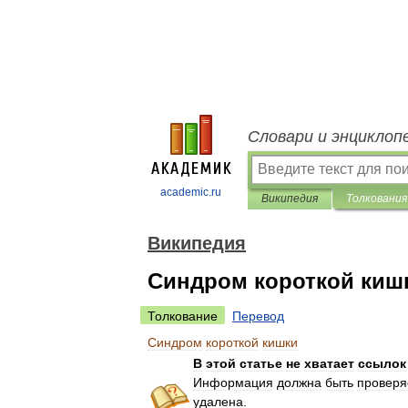
Словари и энциклоп
academic.ru
Википедия
Толкования
Википедия
Синдром короткой киш
Толкование
Перевод
Синдром
короткой
кишки
В
этой
статье
не
хватает
ссылок
Информация
должна
быть
провер
удалена
.