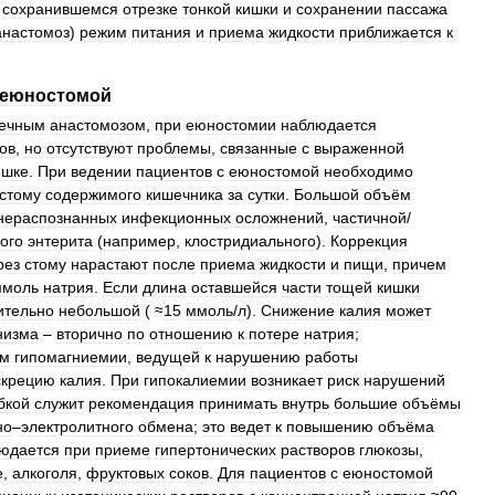
сохранившемся
отрезке
тонкой
кишки
и
сохранении
пассажа
анастомоз
)
режим
питания
и
приема
жидкости
приближается
к
еюностомой
шечным
анастомозом
,
при
еюностомии
наблюдается
ов
,
но
отсутствуют
проблемы
,
связанные
с
выраженной
ишке
.
При
ведении
пациентов
с
еюностомой
необходимо
стому
содержимого
кишечника
за
сутки
.
Большой
объём
нераспознанных
инфекционных
осложнений
,
частичной
/
ого
энтерита
(
например
,
клостридиального
).
Коррекция
рез
стому
нарастают
после
приема
жидкости
и
пищи
,
причем
ммоль
натрия
.
Если
длина
оставшейся
части
тощей
кишки
ительно
небольшой
( ≈
15
ммоль
/
л
).
Снижение
калия
может
низма
–
вторично
по
отношению
к
потере
натрия
;
ем
гипомагниемии
,
ведущей
к
нарушению
работы
скрецию
калия
.
При
гипокалиемии
возникает
риск
нарушений
бкой
служит
рекомендация
принимать
внутрь
большие
объёмы
но
–
электролитного
обмена
;
это
ведет
к
повышению
объёма
юдается
при
приеме
гипертонических
растворов
глюкозы
,
е
,
алкоголя
,
фруктовых
соков
.
Для
пациентов
с
еюностомой