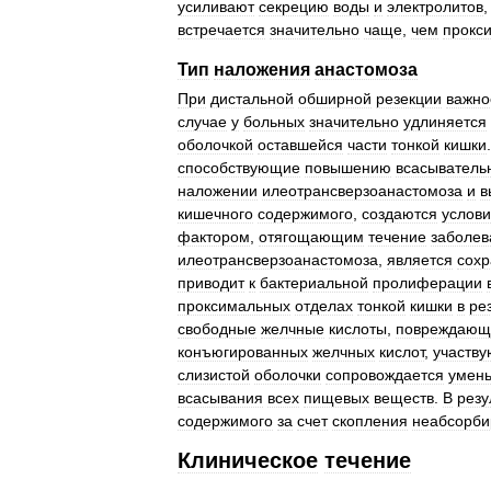
усиливают
секрецию
воды
и
электролитов
встречается
значительно
чаще
,
чем
прокс
Тип
наложения
анастомоза
При
дистальной
обширной
резекции
важно
случае
у
больных
значительно
удлиняется
оболочкой
оставшейся
части
тонкой
кишки
способствующие
повышению
всасыватель
наложении
илеотрансверзоанастомоза
и
в
кишечного
содержимого
,
создаются
услов
фактором
,
отягощающим
течение
заболев
илеотрансверзоанастомоза
,
является
сох
приводит
к
бактериальной
пролиферации
проксимальных
отделах
тонкой
кишки
в
ре
свободные
желчные
кислоты
,
повреждающ
конъюгированных
желчных
кислот
,
участв
слизистой
оболочки
сопровождается
умен
всасывания
всех
пищевых
веществ
.
В
резу
содержимого
за
счет
скопления
неабсорби
Клиническое
течение