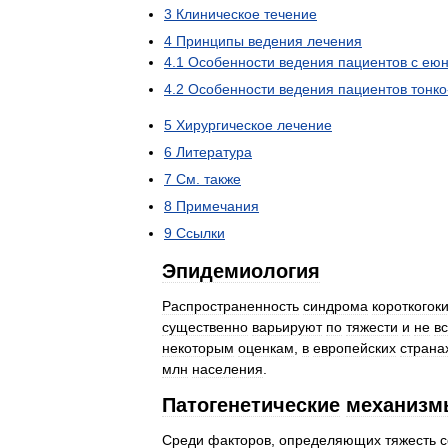
3
Клиническое
течение
4
Принципы
ведения
лечения
4
.
1
Особенности
ведения
пациентов
с
еюн
4
.
2
Особенности
ведения
пациентов
тонко
5
Хирургическое
лечение
6
Литература
7
См
.
также
8
Примечания
9
Ссылки
Эпидемиология
Распространенность
синдрома
короткогок
существенно
варьируют
по
тяжести
и
не
в
некоторым
оценкам
,
в
европейских
страна
млн
населения
.
Патогенетические
механизм
Среди
факторов
,
определяющих
тяжесть
с