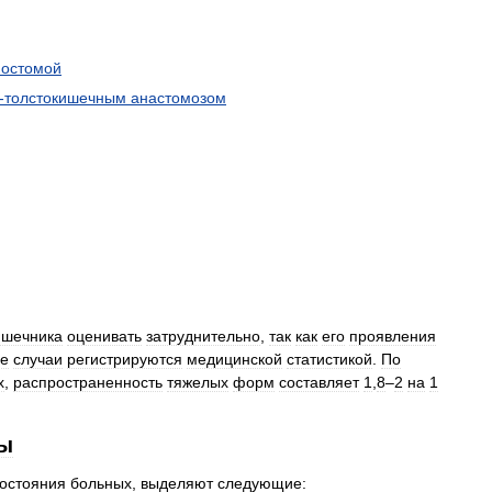
остомой
-
толстокишечным
анастомозом
ишечника
оценивать
затруднительно
,
так
как
его
проявления
се
случаи
регистрируются
медицинской
статистикой
.
По
х
,
распространенность
тяжелых
форм
составляет
1
,
8
–
2
на
1
ы
остояния
больных
,
выделяют
следующие: