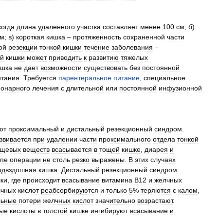
когда
длина
удаленного
участка
составляет
менее
100
см
;
б
)
см
;
в
)
короткая
кишка
–
протяженность
сохраненной
части
ой
резекции
тонкой
кишки
течение
заболевания
–
ой
кишки
может
приводить
к
развитию
тяжелых
ишка
не
дает
возможности
существовать
без
постоянной
итания
.
Требуется
парентеральное
питание
,
специальное
ионарного
лечения
с
длительной
или
постоянной
инфузионной
ют
проксимальный
и
дистальный
резекционный
синдром
.
звивается
при
удалении
части
проксимального
отдела
тонкой
ищевых
веществ
всасывается
в
тощей
кишке
,
диарея
и
ипе
операции
не
столь
резко
выражены
.
В
этих
случаях
одвздошная
кишка
.
Дистальный
резекционный
синдром
ки
,
где
происходит
всасывание
витамина
В12
и
желчных
лчных
кислот
реабсорбируются
и
только
5
%
теряются
с
калом
,
льные
потери
желчных
кислот
значительно
возрастают
.
ые
кислоты
в
толстой
кишке
ингибируют
всасывание
и