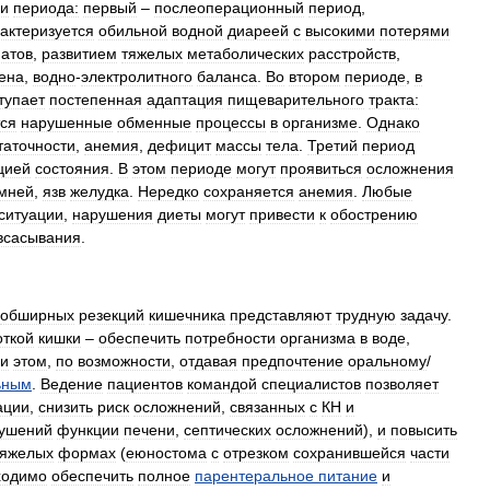
ри
периода:
первый
–
послеоперационный
период
,
актеризуется
обильной
водной
диареей
с
высокими
потерями
атов
,
развитием
тяжелых
метаболических
расстройств
,
ена
,
водно
-
электролитного
баланса
.
Во
втором
периоде
,
в
тупает
постепенная
адаптация
пищеварительного
тракта:
ся
нарушенные
обменные
процессы
в
организме
.
Однако
таточности
,
анемия
,
дефицит
массы
тела
.
Третий
период
цией
состояния
.
В
этом
периоде
могут
проявиться
осложнения
мней
,
язв
желудка
.
Нередко
сохраняется
анемия
.
Любые
ситуации
,
нарушения
диеты
могут
привести
к
обострению
всасывания
.
обширных
резекций
кишечника
представляют
трудную
задачу
.
откой
кишки
–
обеспечить
потребности
организма
в
воде
,
и
этом
,
по
возможности
,
отдавая
предпочтение
оральному
/
ьным
.
Ведение
пациентов
командой
специалистов
позволяет
ации
,
снизить
риск
осложнений
,
связанных
с
КН
и
ушений
функции
печени
,
септических
осложнений
),
и
повысить
тяжелых
формах
(
еюностома
с
отрезком
сохранившейся
части
ходимо
обеспечить
полное
парентеральное
питание
и