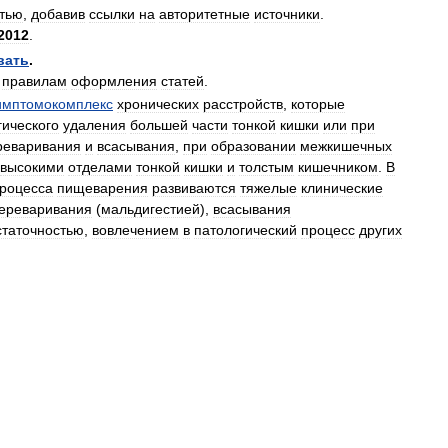
атью
,
добавив
ссылки
на
авторитетные
источники
.
2012
.
вать
.
правилам
оформления
статей
.
имптомокомплекс
хронических
расстройств
,
которые
гического
удаления
большей
части
тонкой
кишки
или
при
реваривания
и
всасывания
,
при
образовании
межкишечных
высокими
отделами
тонкой
кишки
и
толстым
кишечником
.
В
роцесса
пищеварения
развиваются
тяжелые
клинические
ереваривания
(
мальдигестией
),
всасывания
статочностью
,
вовлечением
в
патологический
процесс
других