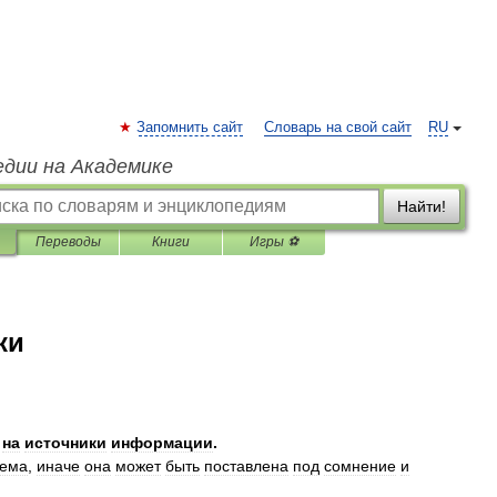
Запомнить сайт
Словарь на свой сайт
RU
едии на Академике
Найти!
Переводы
Книги
Игры ⚽
ки
на
источники
информации
.
яема
,
иначе
она
может
быть
поставлена
под
сомнение
и