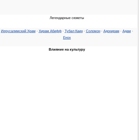
Легендарные сюжеты
Иерусалимский Храм
·
Хирам Абифф
·
Тубал-Каин
·
Соломон
·
Адонирам
·
Адам
·
Енох
Влияние на культуру