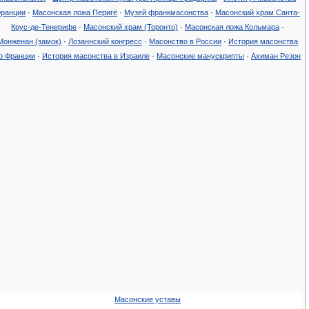
ранции
·
Масонская ложа Перигё
·
Музей франкмасонства
·
Масонский храм Санта-
Крус-де-Тенерифе
·
Масонский храм (Торонто)‎
·
Масонская ложа Кольмара
·
Монженан (замок)‎
·
Лозаннский конгресс
·
Масонство в России
·
История масонства
о Франции
·
История масонства в Израиле
·
Масонские манускрипты
·
Ахиман Резон
Масонские уставы‎