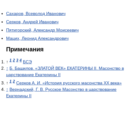
Сахаров, Всеволод Иванович
Серков, Андрей Иванович
Пятигорский, Александр Моисеевич
Мацих, Леонид Александрович
Примечания
1
2
3
4
↑
БСЭ
↑
Б. Башилов. «ЗЛАТОЙ ВЕК» ЕКАТЕРИНЫ II. Масонство в
царствование Екатерины II
1
2
↑
Серков А. И. «История русского масонства XX века»
↑
Вернадский, Г. В. Русское Масонство в царствование
Екатерины II