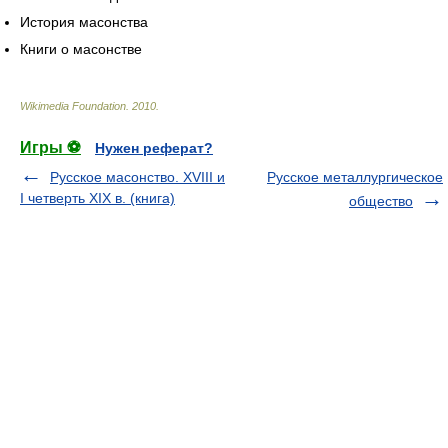
История масонства
Книги о масонстве
Wikimedia Foundation
.
2010
.
Игры ⚽
Нужен реферат?
Русское масонство. XVIII и
Русское металлургическое
I четверть XIX в. (книга)
общество