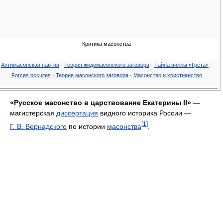
Критика масонства
Антимасонская партия
·
Теория жидомасонского заговора
·
Тайна виллы «Грета»
·
Forces occultes
·
Теория масонского заговора
·
Масонство и христианство
«Русское масонство в царствование Екатерины II»
—
магистерская
диссертация
видного историка России —
[1]
Г. В. Вернадского
по истории
масонства
.