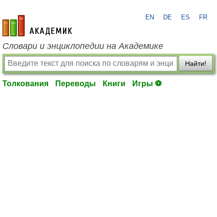
EN
DE
ES
FR
academic.ru
Словари и энциклопедии на Академике
Найти!
Толкования
Переводы
Книги
Игры ⚽