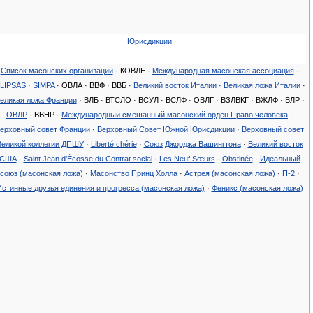
Юрисдикции
Список масонских организаций
· КОВЛЕ ·
Международная масонская ассоциация
·
LIPSAS
·
SIMPA
· ОВЛА · ВВФ · ВВБ ·
Великий восток Италии
·
Великая ложа Италии
·
еликая ложа Франции
· ВЛБ · ВТСЛО · ВСУЛ · ВСЛФ · ОВЛГ · ВЗЛВКГ · ВЖЛФ · ВЛР ·
ОВЛР
· ВВНР ·
Международный смешанный масонский орден Право человека
·
ерховный совет Франции
·
Верховный Совет Южной Юрисдикции
·
Верховный совет
Великой коллегии ДПШУ
·
Liberté chérie‎
·
Союз Джорджа Вашингтона
·
Великий восток
США
·
Saint Jean d'Écosse du Contrat social
·
Les Neuf Sœurs
·
Obstinée
·
Идеальный
союз (масонская ложа)
·
Масонство Принц Холла
·
Астрея (масонская ложа)
·
П-2
·
Истинные друзья единения и прогресса (масонская ложа)
·
Феникс (масонская ложа)