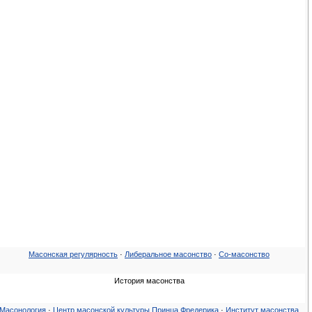
Масонская регулярность
·
Либеральное масонство
·
Со-масонство
История масонства
Масонология
·
Центр масонской культуры Принца Фредерика
·
Институт масонства