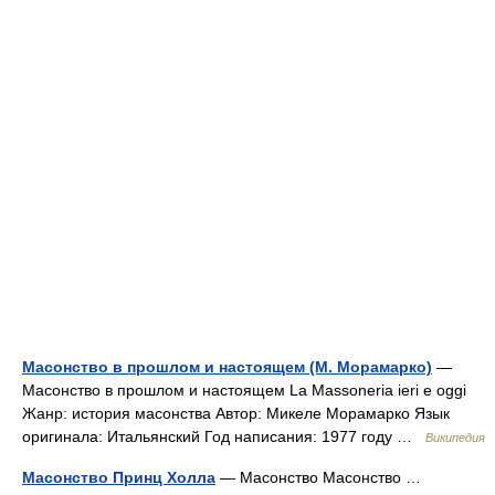
Масонство в прошлом и настоящем (М. Морамарко)
—
Масонство в прошлом и настоящем La Massoneria ieri e oggi
Жанр: история масонства Автор: Микеле Морамарко Язык
оригинала: Итальянский Год написания: 1977 году …
Википедия
Масонство Принц Холла
— Масонство Масонство …