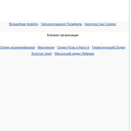
Волшебная флейта
·
Гипнэротомахия Полифила
·
Капелла Сан-Северо
Близкие организации
Орден розенкрейцеров
·
Мартинизм
·
Орден Розы и Креста
·
Герметический Орден
Золотая Заря
·
Масонский орден Либерии