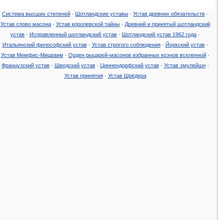
Система высших степеней
·
Шотландские уставы
·
Устав древних обязательств‎
·
Устав слово масона
·
Устав королевской тайны
·
Древний и принятый шотландский
устав
·
Исправленный шотландский устав
·
Шотландский устав 1962 года
·
Итальянский философский устав
·
Устав строгого соблюдения
·
Йоркский устав
·
Устав Мемфис-Мицраим‎
·
Орден рыцарей-масонов избранных коэнов вселенной
·
Французский устав
·
Шведский устав
·
Циннендорфский устав
·
Устав эмулейшн
·
Устав принятия
·
Устав Шрёдера