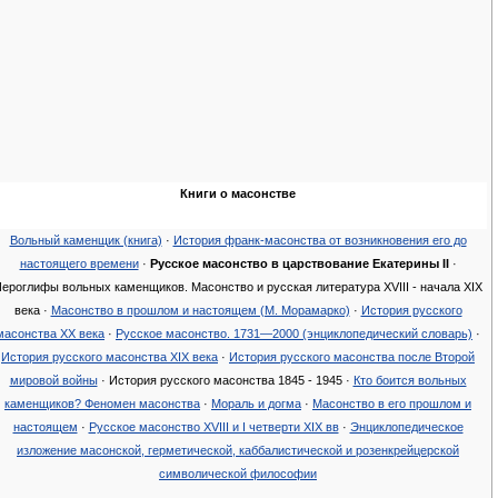
Книги о масонстве
Вольный каменщик (книга)
·
История франк-масонства от возникновения его до
настоящего времени
·
Русское масонство в царствование Екатерины II
·
ероглифы вольных каменщиков. Масонство и русская литература XVIII - начала XIX
века ·
Масонство в прошлом и настоящем (М. Морамарко)‎
·
История русского
масонства XX века
·
Русское масонство. 1731—2000 (энциклопедический словарь)
·
История русского масонства XIX века
·
История русского масонства после Второй
мировой войны
· История русского масонства 1845 - 1945 ·
Кто боится вольных
каменщиков? Феномен масонства
·
Мораль и догма
·
Масонство в его прошлом и
настоящем
·
Русское масонство XVIII и I четверти XIX вв
·
Энциклопедическое
изложение масонской, герметической, каббалистической и розенкрейцерской
символической философии