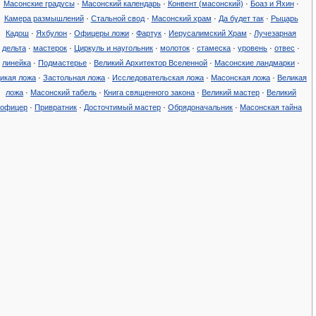
Масонские градусы
·
Масонский календарь
·
Конвент (масонский)
·
Боаз и Яхин
·
Камера размышлений
·
Стальной свод
·
Масонский храм‎
·
Да будет так
·
Рыцарь
Кадош
·
Яхбулон
·
Офицеры ложи
·
Фартук
·
Иерусалимский Храм
·
Лучезарная
дельта
·
мастерок
·
Циркуль и наугольник
·
молоток
·
стамеска
·
уровень
·
отвес
·
линейка
·
Подмастерье
·
Великий Архитектор Вселенной
·
Масонские ландмарки
·
икая ложа
·
Застольная ложа
·
Исследовательская ложа
·
Масонская ложа
·
Великая
ложа
·
Масонский табель
·
Книга священного закона
·
Великий мастер
·
Великий
офицер
·
Привратник
·
Досточтимый мастер
·
Обрядоначальник
·
Масонская тайна