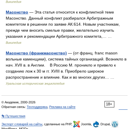
Википедия
Масонство
— Эта статья относится к конфликтной теме
Масонство. Данный конфликт разбирался Арбитражным
комитетом в решении по заявке АК:614. Новым участникам,
прежде чем вносить смелые правки, желательно изучить
указания и рекомендации Арбитражного комитета,… …
Википедия
Масонство (франкмасонство)
— (от франц. franc mason
вольные каменщики), система тайных организаций. Возникло в
нач. XVII в. в Англии. В Россию М. проникло и привело к
созданию лож к 30 м гг. XVIII в. Приобрело широкое
распространение и влияние. Как и во многих других… …
Уральская историческая энциклопедия
© Академик, 2000-2026
18+
Обратная связь:
Техподдержка
,
Реклама на сайте
👣 Путешествия
Экспорт словарей на сайты
, сделанные на PHP,
Joomla,
Drupal,
WordPress, MODx.