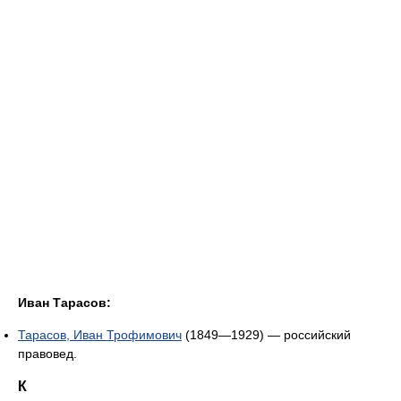
Иван Тарасов:
Тарасов, Иван Трофимович
(1849—1929) — российский
правовед.
К