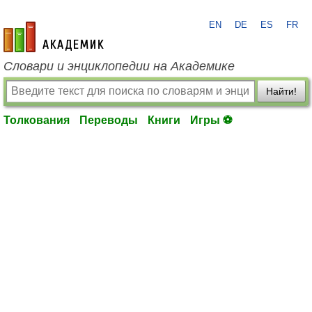
EN
DE
ES
FR
academic.ru
Словари и энциклопедии на Академике
Найти!
Толкования
Переводы
Книги
Игры ⚽