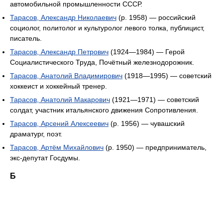
автомобильной промышленности СССР.
Тарасов, Александр Николаевич
(р. 1958) — российский
социолог, политолог и культуролог левого толка, публицист,
писатель.
Тарасов, Александр Петрович
(1924—1984) — Герой
Социалистического Труда, Почётный железнодорожник.
Тарасов, Анатолий Владимирович
(1918—1995) — советский
хоккеист и хоккейный тренер.
Тарасов, Анатолий Макарович
(1921—1971) — советский
солдат, участник итальянского движения Сопротивления.
Тарасов, Арсений Алексеевич
(р. 1956) — чувашский
драматург, поэт.
Тарасов, Артём Михайлович
(р. 1950) — предприниматель,
экс-депутат Госдумы.
Б