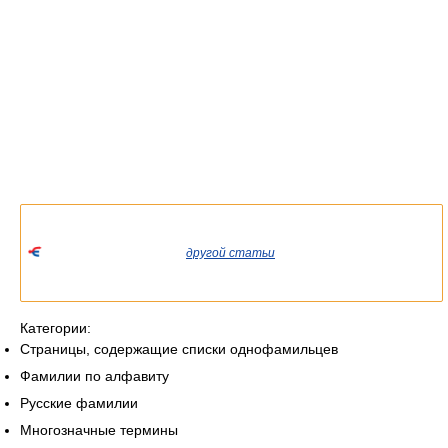
Список значений слова или словосочетания со ссылками на
соответствующие статьи.
Если вы попали сюда из
другой статьи
Википедии, пожалуйста,
вернитесь и уточните ссылку так, чтобы она указывала на
статью.
Категории:
Страницы, содержащие списки однофамильцев
Фамилии по алфавиту
Русские фамилии
Многозначные термины