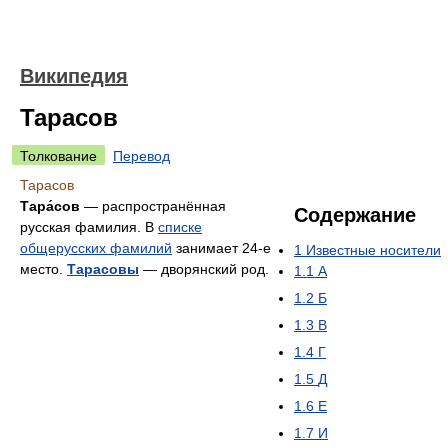
Википедия
Тарасов
Толкование
Перевод
Тарасов
Тара́сов
— распространённая
Содержание
русская фамилия. В
списке
общерусских фамилий
занимает 24-е
1
Известные носители
место.
Тарасовы
— дворянский род.
1.1
А
1.2
Б
1.3
В
1.4
Г
1.5
Д
1.6
Е
1.7
И