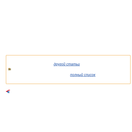
Список статей об однофамильцах.
Если вы попали сюда из
другой статьи
Википедии, возможно,
стоит уточнить ссылку так, чтобы она указывала на статью о
конкретном человеке. См. также
полный список
существующих
статей.