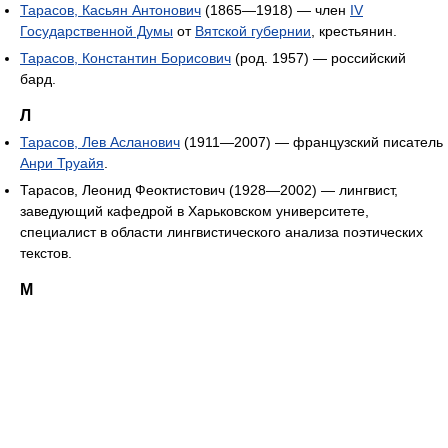
Тарасов, Касьян Антонович
(1865—1918) — член
IV
Государственной Думы
от
Вятской губернии
, крестьянин.
Тарасов, Константин Борисович
(род. 1957) — российский
бард.
Л
Тарасов, Лев Асланович
(1911—2007) — французский писатель
Анри Труайя
.
Тарасов, Леонид Феоктистович (1928—2002) — лингвист,
заведующий кафедрой в Харьковском университете,
специалист в области лингвистического анализа поэтических
текстов.
М