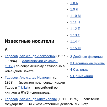
1.8
К
1.9
Л
1.10
М
1.11
Н
1.12
П
1.13
С
Известные носители
1.14
Ф
1.15
Ю
А
Тарасов, Александр Алексеевич
(1927
2
Двойные фамилии
—1984) —
олимпийский чемпион
3
Населённые пункты
(1956)
по современному пятиборью в
4
См. также
командном зачёте.
5
Примечания
Тарасов, Александр Иванович
(р.
1989) — (известен под псевдонимами
Тарас и
T-killah
) — российский рэп,
хип-хоп и R’n’B исполнитель.
Тарасов, Александр Михайлович
(1911—1975) — советский
государственный и хозяйственный деятель. Министр